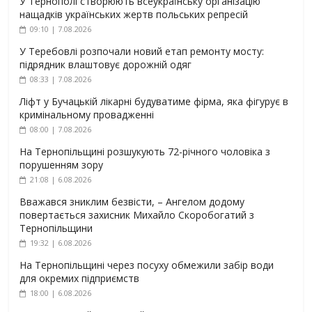
У Тернополі створюють всеукраїнську організацію
нащадків українських жертв польських репресій
09:10 | 7.08.2026
У Теребовлі розпочали новий етап ремонту мосту:
підрядник влаштовує дорожній одяг
08:33 | 7.08.2026
Ліфт у Бучацькій лікарні будуватиме фірма, яка фігурує в
кримінальному провадженні
08:00 | 7.08.2026
На Тернопільщині розшукують 72-річного чоловіка з
порушенням зору
21:08 | 6.08.2026
Вважався зниклим безвісти, – Ангелом додому
повертається захисник Михайло Скоробогатий з
Тернопільщини
19:32 | 6.08.2026
На Тернопільщині через посуху обмежили забір води
для окремих підприємств
18:00 | 6.08.2026