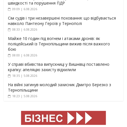
швидкості та порушення ПДР
09:09 | 6.08.2026
Сім судів і три незавершені поховання: що відбувається
навколо Пантеону Героїв у Тернополі
08:33 | 6.08.2026
Майже 10 годин під вогнем і атаками дронів: як
поліцейський із Тернопільщини вижив після важкого
бою
08:00 | 6.08.2026
У справі вбивства випускниці у Вишнівці поставлено
крапку: апеляцію захисту відхилили
18:35 | 5.08.2026
На війні загинув молодий захисник Дмитро Березко з
Тернопільщини
18:23 | 5.08.2026