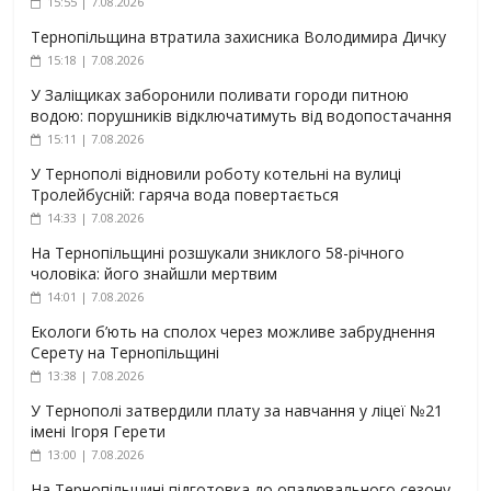
15:55 | 7.08.2026
Тернопільщина втратила захисника Володимира Дичку
15:18 | 7.08.2026
У Заліщиках заборонили поливати городи питною
водою: порушників відключатимуть від водопостачання
15:11 | 7.08.2026
У Тернополі відновили роботу котельні на вулиці
Тролейбусній: гаряча вода повертається
14:33 | 7.08.2026
На Тернопільщині розшукали зниклого 58-річного
чоловіка: його знайшли мертвим
14:01 | 7.08.2026
Екологи б’ють на сполох через можливе забруднення
Серету на Тернопільщині
13:38 | 7.08.2026
У Тернополі затвердили плату за навчання у ліцеї №21
імені Ігоря Герети
13:00 | 7.08.2026
На Тернопільщині підготовка до опалювального сезону