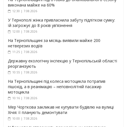
виконана майже на 60%
12:30 | 7.08.2026
У Тернополі жінка привласнила забуту підлітком сумку:
їй загрожує до 8 років ув’язнення
12:00 | 7.08.2026
На Тернопільщині за місяць виявили майже 200
нетверезих водіїв
11:25 | 7.08.2026
Державну екологічну інспекцію у Тернопільській області
реорганізують
10:55 | 7.08.2026
На Тернопільщині під колеса мотоцикла потрапив
пішохід, а в реанімацію – неповнолітній пасажир
мотоцикла
10:16 | 7.08.2026
Мер Чорткова закликав не купувати будівлю на вулиці
Хічія: її планують демонтувати
10:00 | 7.08.2026