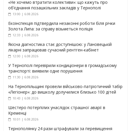
«Не хочемо втратити колективи»: що кажуть про
об’єднання позашкільних закладів у Тернополі
13:00 | 6.08.2026
Екоінспекція підтвердила незаконні роботи біля річки
Золота Липа: за справу візьметься поліція
12:33 | 6.08.2026
Якісна діагностика стає доступнішою: у Лановецькій
лікарні запрацював сучасний рентген-кабінет
12:00 | 6.08.2026
У Тернополі перевірили кондиціонери в громадському
транспорті: виявили одне порушення
11:30 | 6.08.2026
На Тернопільщині провели військово-патріотичний табір
«Легіонер»: до вишколу долучилися близько 100 дітей
10:43 | 6.08.2026
Шестеро потерпілих унаслідок страшної аварії в
Кременці
10:01 | 6.08.2026
Тернополянку 24 рази штрафували за перевищення