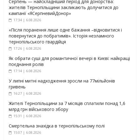
Серпень — найскладніший період для донорства:
жителів Тернопільщини закликають долучитися до
кампанії «ЯСерпневийДонор»
17:34 | 6.08.2026
«Після поранення лише одне бажання –відновитися і
повернутися до побратимів». Історія незламного
тернопільського гвардійця
17:26 | 6.08.2026
Як обрати суші для романтичної вечері в Києві: найкращі
поєднання ролів
17:14 | 6.08.2026
У липні митні надходження зросли на 77мільйонів
гривень
16:27 | 6.08.2026
Жителі Тернопільщини за 7 місяців сплатили понад 1,6
млрд грн військового збору
15:31 | 6.08.2026
Смертельна знахідка в тернопільському полі
15:07 | 6.08.2026