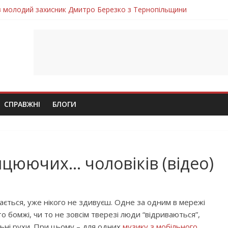
ув молодий захисник Дмитро Березко з Тернопільщини
 втратила захисника Володимира Вельму
нопільщини Петро Федів повертається до рідного дому «на щиті»
в скорботі: на щиті повертається воїн Володимир Паламарчук
лим безвісти, – Ангелом додому повертається захисник Михайло
СПРАВЖНІ
БЛОГИ
нцюючих… чоловіків (відео)
дається, уже нікого не здивуєш. Одне за одним в мережі
то бомжі, чи то не зовсім тверезі люди “відриваються”,
льні рухи. При цьому – для одних
музику з мобільного