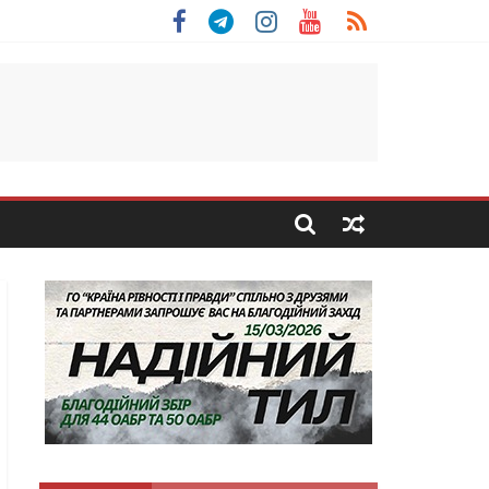
 Скоробогатий з Тернопільщини