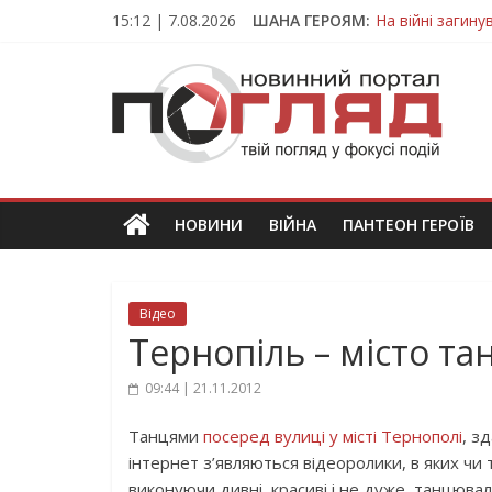
Skip
15:12 | 7.08.2026
ШАНА ГЕРОЯМ:
На війні загин
to
Тернопільщина
content
ПОГЛЯД
Захисник з Тер
Тернопільщина 
Вважався зник
Новини
Тернополя.
Тернопільські
новини
НОВИНИ
ВІЙНА
ПАНТЕОН ГЕРОЇВ
та
події
Відео
Тернопіль – місто та
09:44 | 21.11.2012
Танцями
посеред вулиці у місті Тернополі
, з
інтернет з’являються відеоролики, в яких чи 
виконуючи дивні, красиві і не дуже, танцюва