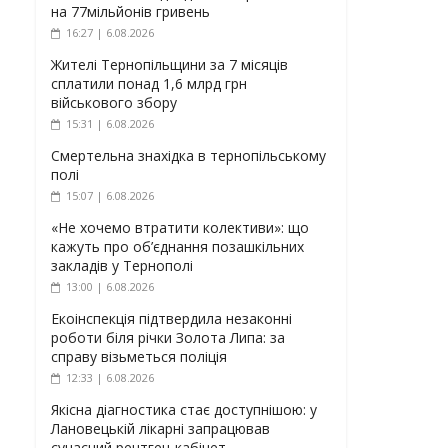
на 77мільйонів гривень
16:27 | 6.08.2026
Жителі Тернопільщини за 7 місяців
сплатили понад 1,6 млрд грн
військового збору
15:31 | 6.08.2026
Смертельна знахідка в тернопільському
полі
15:07 | 6.08.2026
«Не хочемо втратити колективи»: що
кажуть про об’єднання позашкільних
закладів у Тернополі
13:00 | 6.08.2026
Екоінспекція підтвердила незаконні
роботи біля річки Золота Липа: за
справу візьметься поліція
12:33 | 6.08.2026
Якісна діагностика стає доступнішою: у
Лановецькій лікарні запрацював
сучасний рентген-кабінет