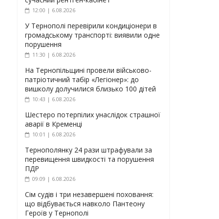
12:00 | 6.08.2026
У Тернополі перевірили кондиціонери в
громадському транспорті: виявили одне
порушення
11:30 | 6.08.2026
На Тернопільщині провели військово-
патріотичний табір «Легіонер»: до
вишколу долучилися близько 100 дітей
10:43 | 6.08.2026
Шестеро потерпілих унаслідок страшної
аварії в Кременці
10:01 | 6.08.2026
Тернополянку 24 рази штрафували за
перевищення швидкості та порушення
ПДР
09:09 | 6.08.2026
Сім судів і три незавершені поховання:
що відбувається навколо Пантеону
Героїв у Тернополі