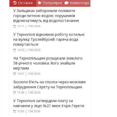
Останні
Популярні
Коментарі
У Заліщиках заборонили поливати
городи питною водою: порушників
відключатимуть від водопостачання
15:11 | 7.08.2026
У Тернополі відновили роботу котельні
на вулиці Тролейбусній: гаряча вода
повертається
14:33 | 7.08.2026
На Тернопільщині розшукали зниклого
58-річного чоловіка: його знайшли
мертвим
14:01 | 7.08.2026
Екологи б’ють на сполох через можливе
забруднення Серету на Тернопільщині
13:38 | 7.08.2026
У Тернополі затвердили плату за
навчання у ліцеї №21 імені Ігоря Герети
13:00 | 7.08.2026