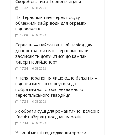
Скоробогатий з Тернопільщини
19:32 | 6.08.2026
На Тернопільщині через посуху
обмежили забір води для окремих
підприємств
18:00 | 6.08.2026
Серпень — найскладніший період для
донорства: жителів Тернопільщини
закликають долучитися до кампанії
«ЯСерпневийДонор»
17:34 | 6.08.2026
«Після поранення лише одне бажання –
відновитися і повернутися до
побратимів». Історія незламного
тернопільського гвардійця
17:26 | 6.08.2026
Як обрати суші для романтичної вечері в
Києві: найкращі поєднання ролів
17:14 | 6.08.2026
У липні митні надходження зросли