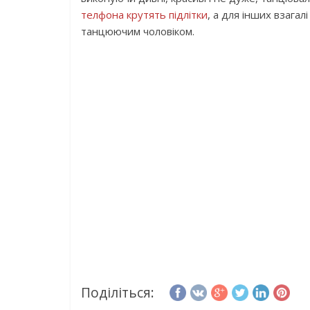
телфона крутять підлітки
, а для інших взага
танцюючим чоловіком.
Поділіться: