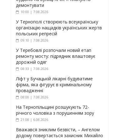
демонтувати
10:00 | 7.08.2026
У Тернополі створюють всеукраїнську
організацію нащадків українських жертв
польських репресій
09:10 | 7.08.2026
У Теребовлі розпочали новий етап
ремонту мосту: підрядник влаштовує
дорожній одяг
08:33 | 7.08.2026
Ліфт у Бучацькій лікарні будуватиме
фірма, яка фігурує в кримінальному
провадженні
08:00 | 7.08.2026
На Тернопільщині розшукують 72-
річного чоловіка з порушенням зору
21:08 | 6.08.2026
Вважався зниклим безвісти, – Ангелом
додому повертається захисник Михайло