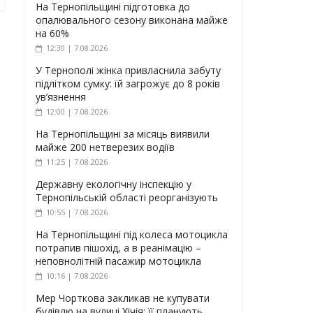
На Тернопільщині підготовка до
опалювального сезону виконана майже
на 60%
12:30 | 7.08.2026
У Тернополі жінка привласнила забуту
підлітком сумку: їй загрожує до 8 років
ув’язнення
12:00 | 7.08.2026
На Тернопільщині за місяць виявили
майже 200 нетверезих водіїв
11:25 | 7.08.2026
Державну екологічну інспекцію у
Тернопільській області реорганізують
10:55 | 7.08.2026
На Тернопільщині під колеса мотоцикла
потрапив пішохід, а в реанімацію –
неповнолітній пасажир мотоцикла
10:16 | 7.08.2026
Мер Чорткова закликав не купувати
будівлю на вулиці Хічія: її планують