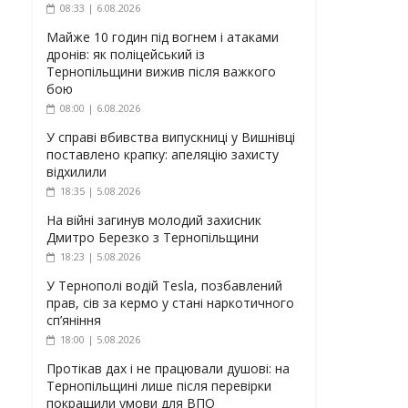
08:33 | 6.08.2026
Майже 10 годин під вогнем і атаками
дронів: як поліцейський із
Тернопільщини вижив після важкого
бою
08:00 | 6.08.2026
У справі вбивства випускниці у Вишнівці
поставлено крапку: апеляцію захисту
відхилили
18:35 | 5.08.2026
На війні загинув молодий захисник
Дмитро Березко з Тернопільщини
18:23 | 5.08.2026
У Тернополі водій Tesla, позбавлений
прав, сів за кермо у стані наркотичного
сп’яніння
18:00 | 5.08.2026
Протікав дах і не працювали душові: на
Тернопільщині лише після перевірки
покращили умови для ВПО