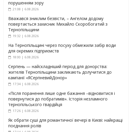
порушенням зору
21:08 | 6.08.2026
Вважався зниклим безвісти, – Ангелом додому
повертається захисник Михайло Скоробогатий з
Тернопільщини
19:32 | 6.08.2026
На Тернопільщині через посуху обмежили забір води
для окремих підприємств
18:00 | 6.08.2026
Серпень — найскладніший період для донорства:
жителів Тернопільщини закликають долучитися до
кампанії «ЯСерпневийДонор»
17:34 | 6.08.2026
«Після поранення лише одне бажання –відновитися і
повернутися до побратимів». Історія незламного
тернопільського гвардійця
17:26 | 6.08.2026
Як обрати суші для романтичної вечері в Києві: найкращі
поєднання ролів
17:14 | 6.08.2026