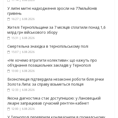
У липні митні надходження зросли на 77мільйонів
гривень
16:27 | 6.08.2026
Жителі Тернопільщини за 7 місяців сплатили понад 1,6
млрд грн військового збору
15:31 | 6.08.2026
Смертельна знахідка в тернопільському полі
15:07 | 6.08.2026
«Не хочемо втратити колективи»: що кажуть про
об’єднання позашкільних закладів у Тернополі
13:00 | 6.08.2026
Екоінспекція підтвердила незаконні роботи біля річки
Золота Липа: за справу візьметься поліція
12:33 | 6.08.2026
Якісна діагностика стає доступнішою: у Лановецькій
лікарні запрацював сучасний рентген-кабінет
12:00 | 6.08.2026
У Тернополі перевірили кондиціонери в громадському