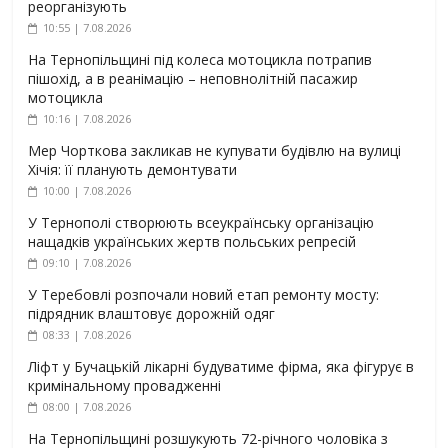
реорганізують
10:55 | 7.08.2026
На Тернопільщині під колеса мотоцикла потрапив
пішохід, а в реанімацію – неповнолітній пасажир
мотоцикла
10:16 | 7.08.2026
Мер Чорткова закликав не купувати будівлю на вулиці
Хічія: її планують демонтувати
10:00 | 7.08.2026
У Тернополі створюють всеукраїнську організацію
нащадків українських жертв польських репресій
09:10 | 7.08.2026
У Теребовлі розпочали новий етап ремонту мосту:
підрядник влаштовує дорожній одяг
08:33 | 7.08.2026
Ліфт у Бучацькій лікарні будуватиме фірма, яка фігурує в
кримінальному провадженні
08:00 | 7.08.2026
На Тернопільщині розшукують 72-річного чоловіка з