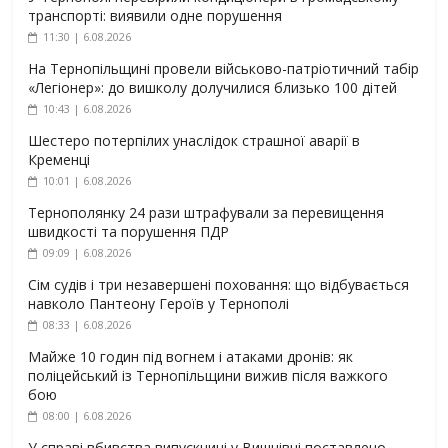
транспорті: виявили одне порушення
11:30 | 6.08.2026
На Тернопільщині провели військово-патріотичний табір
«Легіонер»: до вишколу долучилися близько 100 дітей
10:43 | 6.08.2026
Шестеро потерпілих унаслідок страшної аварії в
Кременці
10:01 | 6.08.2026
Тернополянку 24 рази штрафували за перевищення
швидкості та порушення ПДР
09:09 | 6.08.2026
Сім судів і три незавершені поховання: що відбувається
навколо Пантеону Героїв у Тернополі
08:33 | 6.08.2026
Майже 10 годин під вогнем і атаками дронів: як
поліцейський із Тернопільщини вижив після важкого
бою
08:00 | 6.08.2026
У справі вбивства випускниці у Вишнівці поставлено