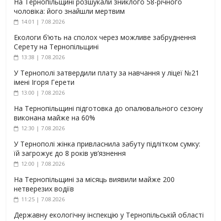
На Тернопільщині розшукали зниклого 58-річного
чоловіка: його знайшли мертвим
14:01 | 7.08.2026
Екологи б’ють на сполох через можливе забруднення
Серету на Тернопільщині
13:38 | 7.08.2026
У Тернополі затвердили плату за навчання у ліцеї №21
імені Ігоря Герети
13:00 | 7.08.2026
На Тернопільщині підготовка до опалювального сезону
виконана майже на 60%
12:30 | 7.08.2026
У Тернополі жінка привласнила забуту підлітком сумку:
їй загрожує до 8 років ув’язнення
12:00 | 7.08.2026
На Тернопільщині за місяць виявили майже 200
нетверезих водіїв
11:25 | 7.08.2026
Державну екологічну інспекцію у Тернопільській області