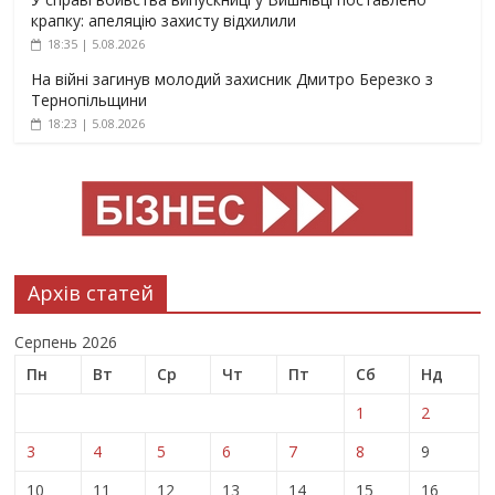
крапку: апеляцію захисту відхилили
18:35 | 5.08.2026
На війні загинув молодий захисник Дмитро Березко з
Тернопільщини
18:23 | 5.08.2026
Архів статей
Серпень 2026
Пн
Вт
Ср
Чт
Пт
Сб
Нд
1
2
3
4
5
6
7
8
9
10
11
12
13
14
15
16