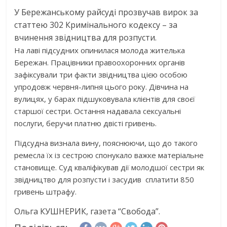
У Бережанському райсуді прозвучав вирок за
статтею 302 Кримінального кодексу – за
вчинення звідництва для розпусти.
На лаві підсудних опинилася молода жителька
Бережан. Працівники правоохоронних органів
зафіксували три факти звідництва цією особою
упродовж червня-липня цього року. Дівчина на
вулицях, у барах підшуковувала клієнтів для своєї
старшої сестри. Остання надавала сексуальні
послуги, беручи платню двісті гривень.
Підсудна визнала вину, пояснюючи, що до такого
ремесла їх із сестрою спонукало важке матеріальне
становище. Суд кваліфікував дії молодшої сестри як
звідництво для розпусти і засудив сплатити 850
гривень штрафу.
Ольга КУШНЕРИК, газета “Свобода”.