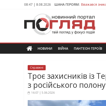
Skip
08:47 | 8.08.2026
ШАНА ГЕРОЯМ:
Вважався зник
to
На війні загин
content
ПОГЛЯД
Тернопільщина
Захисник з Тер
Тернопільщина
Новини
Тернополя.
Тернопільські
новини
НОВИНИ
ВІЙНА
ПАНТЕОН ГЕРОЇВ
та
події
Справжні
Троє захисників із 
з російського полону
16:07 | 5.06.2026