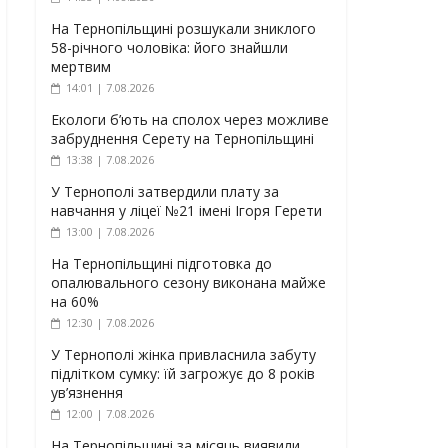
На Тернопільщині розшукали зниклого
58-річного чоловіка: його знайшли
мертвим
14:01 | 7.08.2026
Екологи б’ють на сполох через можливе
забруднення Серету на Тернопільщині
13:38 | 7.08.2026
У Тернополі затвердили плату за
навчання у ліцеї №21 імені Ігоря Герети
13:00 | 7.08.2026
На Тернопільщині підготовка до
опалювального сезону виконана майже
на 60%
12:30 | 7.08.2026
У Тернополі жінка привласнила забуту
підлітком сумку: їй загрожує до 8 років
ув’язнення
12:00 | 7.08.2026
На Тернопільщині за місяць виявили