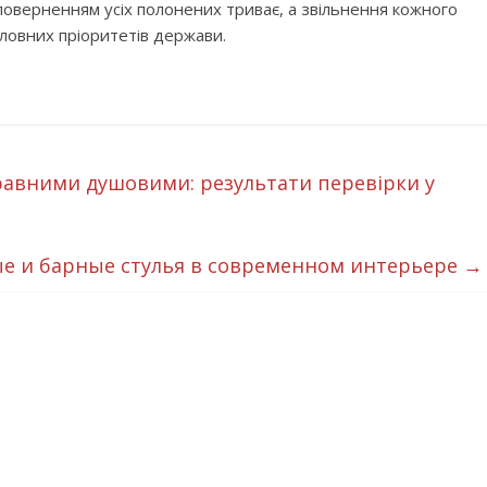
поверненням усіх полонених триває, а звільнення кожного
оловних пріоритетів держави.
правними душовими: результати перевірки у
е и барные стулья в современном интерьере
→