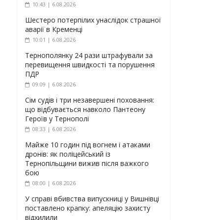
10:43 | 6.08.2026
Шестеро потерпілих унаслідок страшної
аварії в Кременці
10:01 | 6.08.2026
Тернополянку 24 рази штрафували за
перевищення швидкості та порушення
ПДР
09:09 | 6.08.2026
Сім судів і три незавершені поховання:
що відбувається навколо Пантеону
Героїв у Тернополі
08:33 | 6.08.2026
Майже 10 годин під вогнем і атаками
дронів: як поліцейський із
Тернопільщини вижив після важкого
бою
08:00 | 6.08.2026
У справі вбивства випускниці у Вишнівці
поставлено крапку: апеляцію захисту
відхилили