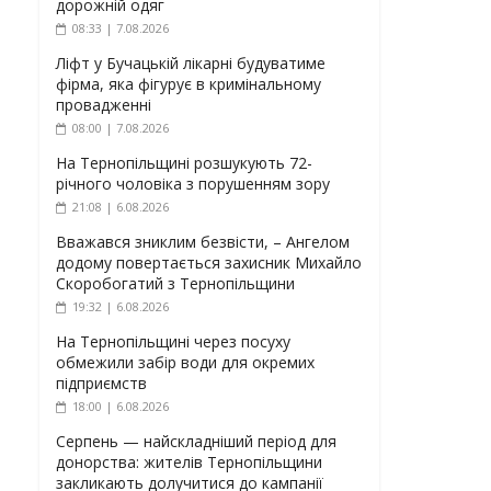
дорожній одяг
08:33 | 7.08.2026
Ліфт у Бучацькій лікарні будуватиме
фірма, яка фігурує в кримінальному
провадженні
08:00 | 7.08.2026
На Тернопільщині розшукують 72-
річного чоловіка з порушенням зору
21:08 | 6.08.2026
Вважався зниклим безвісти, – Ангелом
додому повертається захисник Михайло
Скоробогатий з Тернопільщини
19:32 | 6.08.2026
На Тернопільщині через посуху
обмежили забір води для окремих
підприємств
18:00 | 6.08.2026
Серпень — найскладніший період для
донорства: жителів Тернопільщини
закликають долучитися до кампанії