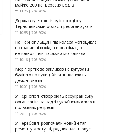
майже 200 нетверезих водіїв
11:25 | 7.08.2026
Державну екологічну інспекцію у
Тернопільській області реорганізують
10:55 | 7.08.2026
На Тернопільщині під колеса мотоцикла
потрапив пішохід, а в реанімацію –
неповнолітній пасажир мотоцикла
10:16 | 7.08.2026
Мер Чорткова закликав не купувати
будівлю на вулиці Хічія: її планують
демонтувати
10:00 | 7.08.2026
У Тернополі створюють всеукраїнську
організацію нащадків українських жертв
польських репресій
09:10 | 7.08.2026
У Теребовлі розпочали новий етап
ремонту мосту: підрядник влаштовує