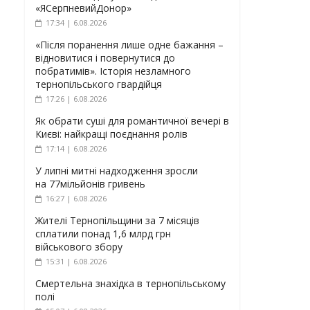
«ЯСерпневийДонор»
17:34 | 6.08.2026
«Після поранення лише одне бажання –
відновитися і повернутися до
побратимів». Історія незламного
тернопільського гвардійця
17:26 | 6.08.2026
Як обрати суші для романтичної вечері в
Києві: найкращі поєднання ролів
17:14 | 6.08.2026
У липні митні надходження зросли
на 77мільйонів гривень
16:27 | 6.08.2026
Жителі Тернопільщини за 7 місяців
сплатили понад 1,6 млрд грн
військового збору
15:31 | 6.08.2026
Смертельна знахідка в тернопільському
полі