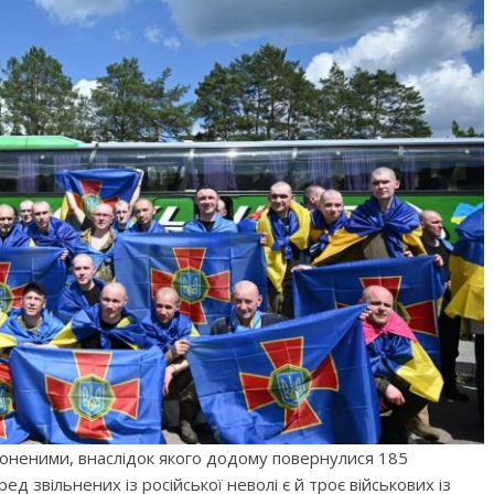
лоненими, внаслідок якого додому повернулися 185
ед звільнених із російської неволі є й троє військових із