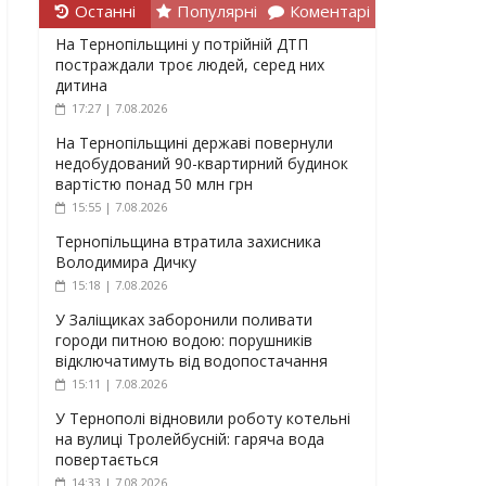
Останні
Популярні
Коментарі
На Тернопільщині у потрійній ДТП
постраждали троє людей, серед них
дитина
17:27 | 7.08.2026
На Тернопільщині державі повернули
недобудований 90-квартирний будинок
вартістю понад 50 млн грн
15:55 | 7.08.2026
Тернопільщина втратила захисника
Володимира Дичку
15:18 | 7.08.2026
У Заліщиках заборонили поливати
городи питною водою: порушників
відключатимуть від водопостачання
15:11 | 7.08.2026
У Тернополі відновили роботу котельні
на вулиці Тролейбусній: гаряча вода
повертається
14:33 | 7.08.2026