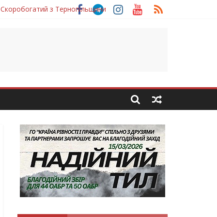
 Скоробогатий з Тернопільщини