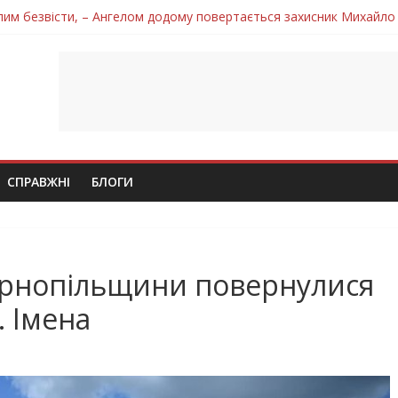
лим безвісти, – Ангелом додому повертається захисник Михайло
ув молодий захисник Дмитро Березко з Тернопільщини
 втратила захисника Володимира Вельму
нопільщини Петро Федів повертається до рідного дому «на щиті»
 втратила захисника Володимира Дичку
СПРАВЖНІ
БЛОГИ
Тернопільщини повернулися
. Імена