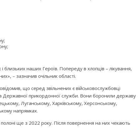
ну;
ону;
 і близьких наших Героїв. Попереду в хлопців – лікування,
них», – зазначив очільник області.
відомив, що серед звільнених є військовослужбовці
 та Державної прикордонної служби. Вони боронили державу
нецькому, Луганському, Харківському, Херсонському,
ькому напрямках.
 полоні ще з 2022 року. Після повернення на них чекають