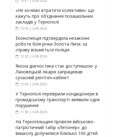
15:07 | 6.08.2026
«Не хочемо втратити колективи»: що
кажуть про об’єднання позашкільних
закладів у Тернополі
13:00 | 6.08.2026
Екоінспекція підтвердила незаконні
роботи біля річки Золота Липа: за
справу візьметься поліція
12:33 | 6.08.2026
Якісна діагностика стає доступнішою: у
Лановецькій лікарні запрацював
сучасний рентген-кабінет
12:00 | 6.08.2026
У Тернополі перевірили кондиціонери в
громадському транспорті: виявили одне
порушення
11:30 | 6.08.2026
На Тернопільщині провели військово-
патріотичний табір «Легіонер»: до
вишколу долучилися близько 100 дітей