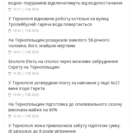
водою: порушників відключатимуть від водопостачання
15:11 | 7.08.2026
У Тернополі відновили роботу котельні на вулиці
Тролейбусній: гаряча вода повертається
14:33 | 7.08.2026
На Тернопільщині розшукали зниклого 58-річного
чоловіка: його знайшли мертвим
14:01 | 7.08.2026
Екологи б’ють на сполох через можливе забруднення
Серету на Тернопільщині
13:38 | 7.08.2026
У Тернополі затвердили плату за навчання у ліцеї №21
імені Ігоря Герети
13:00 | 7.08.2026
На Тернопільщині підготовка до опалювального сезону
виконана майже на 60%
12:30 | 7.08.2026
У Тернополі жінка привласнила забуту підлітком сумку:
їй загрожує до 8 років ув’язнення