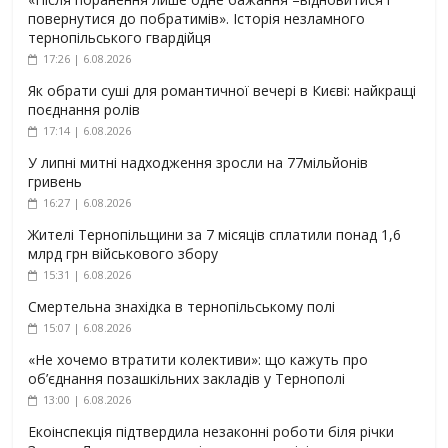
повернутися до побратимів». Історія незламного
тернопільського гвардійця
17:26 | 6.08.2026
Як обрати суші для романтичної вечері в Києві: найкращі
поєднання ролів
17:14 | 6.08.2026
У липні митні надходження зросли на 77мільйонів
гривень
16:27 | 6.08.2026
Жителі Тернопільщини за 7 місяців сплатили понад 1,6
млрд грн військового збору
15:31 | 6.08.2026
Смертельна знахідка в тернопільському полі
15:07 | 6.08.2026
«Не хочемо втратити колективи»: що кажуть про
об’єднання позашкільних закладів у Тернополі
13:00 | 6.08.2026
Екоінспекція підтвердила незаконні роботи біля річки