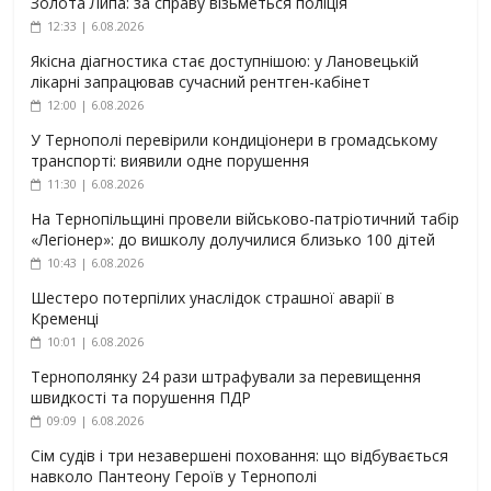
Золота Липа: за справу візьметься поліція
12:33 | 6.08.2026
Якісна діагностика стає доступнішою: у Лановецькій
лікарні запрацював сучасний рентген-кабінет
12:00 | 6.08.2026
У Тернополі перевірили кондиціонери в громадському
транспорті: виявили одне порушення
11:30 | 6.08.2026
На Тернопільщині провели військово-патріотичний табір
«Легіонер»: до вишколу долучилися близько 100 дітей
10:43 | 6.08.2026
Шестеро потерпілих унаслідок страшної аварії в
Кременці
10:01 | 6.08.2026
Тернополянку 24 рази штрафували за перевищення
швидкості та порушення ПДР
09:09 | 6.08.2026
Сім судів і три незавершені поховання: що відбувається
навколо Пантеону Героїв у Тернополі