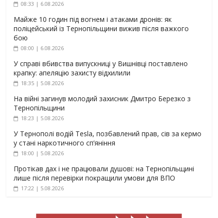
08:33 | 6.08.2026
Майже 10 годин під вогнем і атаками дронів: як
поліцейський із Тернопільщини вижив після важкого
бою
08:00 | 6.08.2026
У справі вбивства випускниці у Вишнівці поставлено
крапку: апеляцію захисту відхилили
18:35 | 5.08.2026
На війні загинув молодий захисник Дмитро Березко з
Тернопільщини
18:23 | 5.08.2026
У Тернополі водій Tesla, позбавлений прав, сів за кермо
у стані наркотичного сп’яніння
18:00 | 5.08.2026
Протікав дах і не працювали душові: на Тернопільщині
лише після перевірки покращили умови для ВПО
17:22 | 5.08.2026