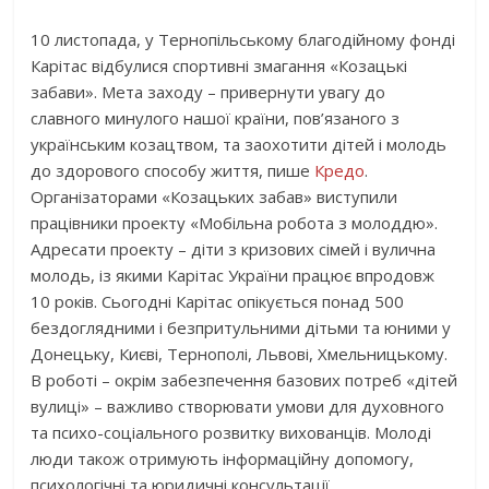
10 листопада, у Тернопільському благодійному фонді
Карітас відбулися спортивні змагання «Козацькі
забави». Мета заходу – привернути увагу до
славного минулого нашої країни, пов’язаного з
українським козацтвом, та заохотити дітей і молодь
до здорового способу життя, пише
Кредо
.
Організаторами «Козацьких забав» виступили
працівники проекту «Мобільна робота з молоддю».
Адресати проекту – діти з кризових сімей і вулична
молодь, із якими Карітас України працює впродовж
10 років. Сьогодні Карітас опікується понад 500
бездоглядними і безпритульними дітьми та юними у
Донецьку, Києві, Тернополі, Львові, Хмельницькому.
В роботі – окрім забезпечення базових потреб «дітей
вулиці» – важливо створювати умови для духовного
та психо-соціального розвитку вихованців. Молоді
люди також отримують інформаційну допомогу,
психологічні та юридичні консультації.