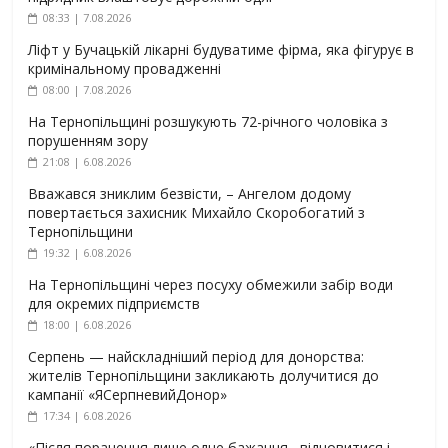
08:33 | 7.08.2026
Ліфт у Бучацькій лікарні будуватиме фірма, яка фігурує в
кримінальному провадженні
08:00 | 7.08.2026
На Тернопільщині розшукують 72-річного чоловіка з
порушенням зору
21:08 | 6.08.2026
Вважався зниклим безвісти, – Ангелом додому
повертається захисник Михайло Скоробогатий з
Тернопільщини
19:32 | 6.08.2026
На Тернопільщині через посуху обмежили забір води
для окремих підприємств
18:00 | 6.08.2026
Серпень — найскладніший період для донорства:
жителів Тернопільщини закликають долучитися до
кампанії «ЯСерпневийДонор»
17:34 | 6.08.2026
«Після поранення лише одне бажання –відновитися і