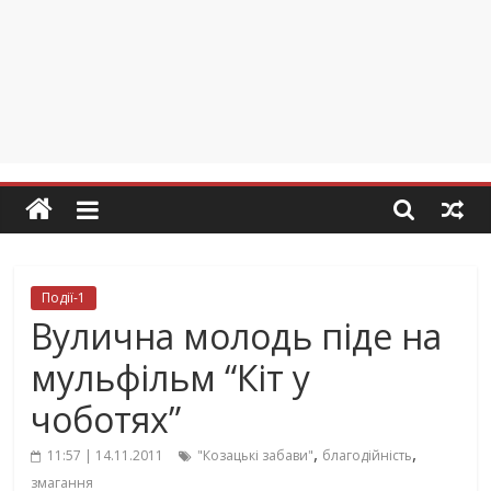
Події-1
Вулична молодь піде на
мульфільм “Кіт у
чоботях”
,
,
11:57 | 14.11.2011
"Козацькі забави"
благодійність
змагання