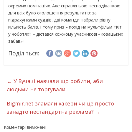
окремих номінаціях. Але справжньою несподіванкою
для всіх було оголошення результатів: за
підрахунками суддів, дві команди набрали рівну
кількість балів. І тому приз – похід на мультфільм «Кіт
у чоботях» – дістався кожному учасникові «Козацьких
забав»!
Поділіться:
←
У Бучачі навчали що робити, аби
людьми не торгували
Bigmir.net зламали хакери чи це просто
занадто нестандартна реклама?
→
Коментарі вимкнені.