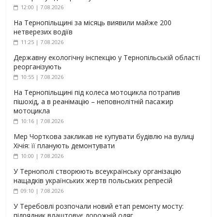
12:00 | 7.08.2026
На Тернопільщині за місяць виявили майже 200
нетверезих водіїв
11:25 | 7.08.2026
Державну екологічну інспекцію у Тернопільській області
реорганізують
10:55 | 7.08.2026
На Тернопільщині під колеса мотоцикла потрапив
пішохід, а в реанімацію – неповнолітній пасажир
мотоцикла
10:16 | 7.08.2026
Мер Чорткова закликав не купувати будівлю на вулиці
Хічія: її планують демонтувати
10:00 | 7.08.2026
У Тернополі створюють всеукраїнську організацію
нащадків українських жертв польських репресій
09:10 | 7.08.2026
У Теребовлі розпочали новий етап ремонту мосту:
підрядник влаштовує дорожній одяг