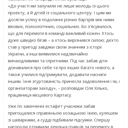
«До участі ми залучили не лише молодь із цього
проекту, а й дітей із соціального центру. І цим ми
досягли успіху в подоланні різних бар’єрів між ними:
вікових, психологічних, соціальних. Бо з’ясувалося,
що для перемоги в команді важливий кожен. Хтось
дуже швидко бігав – а хтось вирізнився силою; дехто
став у пригоді завдяки своїм знанням з історії
України, а інші виявилися надзвичайно
винахідливими та спритними. Під час забав діти
дізнавалися про себе та про інших багато нового, а
також училися підтримувати, додавати наснаги
іншим. Їхня згуртованість принесла задоволення і їм, і
організаторам заходу», – розповідає Оля Хілько,
працівниця місцевого Карітасу.
Уже по закінченні естафет учасники забав
пригощалися справжньою козацькою їжею, кулешем
зі шкварками, а судді підбивали підсумки. Спершу
нагороди отримали декілька гравців за перемогу в