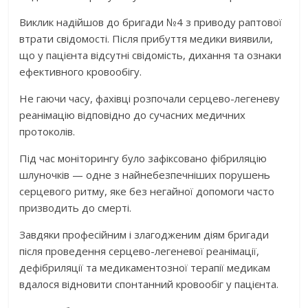
Виклик надійшов до бригади №4 з приводу раптової
втрати свідомості. Після прибуття медики виявили,
що у пацієнта відсутні свідомість, дихання та ознаки
ефективного кровообігу.
Не гаючи часу, фахівці розпочали серцево-легеневу
реанімацію відповідно до сучасних медичних
протоколів.
Під час моніторингу було зафіксовано фібриляцію
шлуночків — одне з найнебезпечніших порушень
серцевого ритму, яке без негайної допомоги часто
призводить до смерті.
Завдяки професійним і злагодженим діям бригади
після проведення серцево-легеневої реанімації,
дефібриляції та медикаментозної терапії медикам
вдалося відновити спонтанний кровообіг у пацієнта.