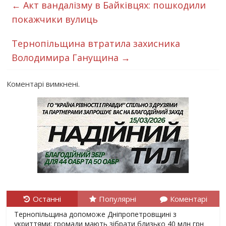
←
Акт вандалізму в Байківцях: пошкодили
покажчики вулиць
Тернопільщина втратила захисника
Володимира Ганущина
→
Коментарі вимкнені.
Останні
Популярні
Коментарі
Тернопільщина допоможе Дніпропетровщині з
укриттями: громади мають зібрати близько 40 млн грн