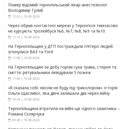
Помер відомий тернопільський лікар-анестезіолог
Володимир Гулий
12:05 | 10.08.2026
Через обрив контактної мережі у Тернополі тимчасово
не курсують тролейбуси №6, №7, №8, №9 та №10
11:15 | 10.08.2026
На Тернопільщині у ДТП постраждали п’ятеро людей:
зіткнулися ВАЗ та Ford
11:08 | 10.08.2026
На Тернопільщині за добу горіли суха трава, стерня та
сміття: рятувальники ліквідували 5 пожеж
11:00 | 10.08.2026
«Я сказала собі: ніколи не буду під триколором»: історія
Ольги Щасливої, яка двічі залишала дім через війну
10:34 | 10.08.2026
Тернопільщина втратила на війні ще одного захисника –
Романа Склярчука
09:49 | 10.08.2026