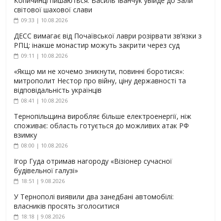
Копичинці пишаються: Василь Іванчук увійде до Зали
світової шахової слави
09:33 | 10.08.2026
ДЕСС вимагає від Почаївської лаври розірвати зв’язки з
РПЦ: інакше монастир можуть закрити через суд
09:11 | 10.08.2026
«Якщо ми не хочемо зникнути, повинні боротися»:
митрополит Нестор про війну, ціну державності та
відповідальність українців
08:41 | 10.08.2026
Тернопільщина виробляє більше електроенергії, ніж
споживає: область готується до можливих атак РФ
взимку
08:00 | 10.08.2026
Ігор Гуда отримав нагороду «Візіонер сучасної
будівельної галузі»
18:51 | 9.08.2026
У Тернополі виявили два занедбані автомобілі:
власників просять зголоситися
18:18 | 9.08.2026