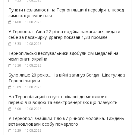
14:33 | 10.08.2026
Пункти незламності на Тернопільщині перевірять перед
зимою: що зміниться
14:00 | 10.08.2026
У Тернополі п’яна 22-річна водійка намагалася видати
себе за пасажирку: драгер показав 1,33 проміле
13:33 | 10.08.2026
Тернопільські веслувальники здобули сім медалей на
чемпіонаті України
13:30 | 10.08.2026
Було лише 20 років… На війні загинув Богдан Шкатуляк з
Тернопільщини
13:09 | 10.08.2026
На Тернопільщині готують лікарні до можливих
перебоїв із водою та електроенергією: що планують
13:00 | 10.08.2026
У Тернополі знайшли тіло 67-річного чоловіка. Тиждень
встановлювали особу померлого
12:29 | 10.08.2026