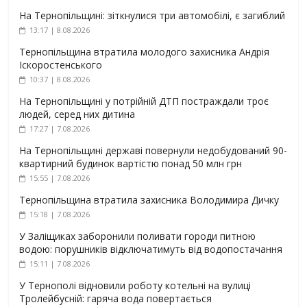
На Тернопільщині: зіткнулися три автомобілі, є загиблий
13:17 | 8.08.2026
Тернопільщина втратила молодого захисника Андрія
Іскоростенського
10:37 | 8.08.2026
На Тернопільщині у потрійній ДТП постраждали троє
людей, серед них дитина
17:27 | 7.08.2026
На Тернопільщині державі повернули недобудований 90-
квартирний будинок вартістю понад 50 млн грн
15:55 | 7.08.2026
Тернопільщина втратила захисника Володимира Дичку
15:18 | 7.08.2026
У Заліщиках заборонили поливати городи питною
водою: порушників відключатимуть від водопостачання
15:11 | 7.08.2026
У Тернополі відновили роботу котельні на вулиці
Тролейбусній: гаряча вода повертається