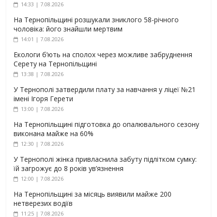
14:33 | 7.08.2026
На Тернопільщині розшукали зниклого 58-річного
чоловіка: його знайшли мертвим
14:01 | 7.08.2026
Екологи б’ють на сполох через можливе забруднення
Серету на Тернопільщині
13:38 | 7.08.2026
У Тернополі затвердили плату за навчання у ліцеї №21
імені Ігоря Герети
13:00 | 7.08.2026
На Тернопільщині підготовка до опалювального сезону
виконана майже на 60%
12:30 | 7.08.2026
У Тернополі жінка привласнила забуту підлітком сумку:
їй загрожує до 8 років ув’язнення
12:00 | 7.08.2026
На Тернопільщині за місяць виявили майже 200
нетверезих водіїв
11:25 | 7.08.2026