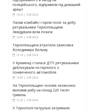
поліцейського, відправили під домашній
арешт
14:33 | 5.08.2026
Палав комбайн і горіли поля: за добу
рятувальники Тернопільщини
ліквідували вісім пожеж
14:00 | 5.08.2026
Тернопільщина втратила захисника
Володимира Вельму
13:14 | 5.08.2026
У Кременці сталася ДТП: рятувальники
деблокували потерпілого з
понівеченого автомобіля
13:09 | 5.08.2026
На Тернопільщині чоловік незаконно
виловив рибу на понад 220 тисяч
гривень
12:33 | 5.08.2026
У Тернополі патрульні затримали