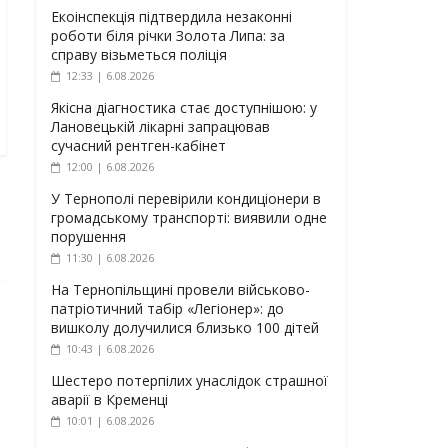
Екоінспекція підтвердила незаконні
роботи біля річки Золота Липа: за
справу візьметься поліція
12:33 | 6.08.2026
Якісна діагностика стає доступнішою: у
Лановецькій лікарні запрацював
сучасний рентген-кабінет
12:00 | 6.08.2026
У Тернополі перевірили кондиціонери в
громадському транспорті: виявили одне
порушення
11:30 | 6.08.2026
На Тернопільщині провели військово-
патріотичний табір «Легіонер»: до
вишколу долучилися близько 100 дітей
10:43 | 6.08.2026
Шестеро потерпілих унаслідок страшної
аварії в Кременці
10:01 | 6.08.2026