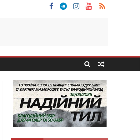
 Скоробогатий з Тернопільщини