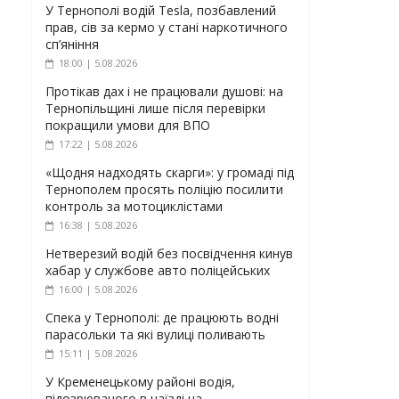
У Тернополі водій Tesla, позбавлений
прав, сів за кермо у стані наркотичного
сп’яніння
18:00 | 5.08.2026
Протікав дах і не працювали душові: на
Тернопільщині лише після перевірки
покращили умови для ВПО
17:22 | 5.08.2026
«Щодня надходять скарги»: у громаді під
Тернополем просять поліцію посилити
контроль за мотоциклістами
16:38 | 5.08.2026
Нетверезий водій без посвідчення кинув
хабар у службове авто поліцейських
16:00 | 5.08.2026
Спека у Тернополі: де працюють водні
парасольки та які вулиці поливають
15:11 | 5.08.2026
У Кременецькому районі водія,
підозрюваного в наїзді на