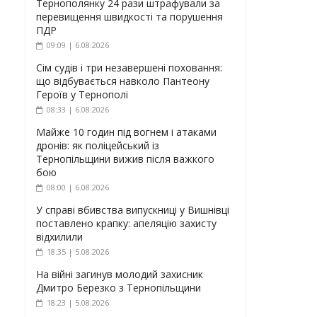
Тернополянку 24 рази штрафували за
перевищення швидкості та порушення
ПДР
09:09 | 6.08.2026
Сім судів і три незавершені поховання:
що відбувається навколо Пантеону
Героїв у Тернополі
08:33 | 6.08.2026
Майже 10 годин під вогнем і атаками
дронів: як поліцейський із
Тернопільщини вижив після важкого
бою
08:00 | 6.08.2026
У справі вбивства випускниці у Вишнівці
поставлено крапку: апеляцію захисту
відхилили
18:35 | 5.08.2026
На війні загинув молодий захисник
Дмитро Березко з Тернопільщини
18:23 | 5.08.2026