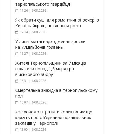
тернопільського гвардійця
17:26 | 6.08.2026
Як обрати суші для романтичної вечері в
Києві: найкращі поєднання ролів
17:14 | 6.08.2026
У липні митні надходження зросли
на 77мільйонів гривень
16:27 | 6.08.2026
Жителі Тернопільщини за 7 місяців
сплатили понад 1,6 млрд грн
військового збору
15:31 | 6.08.2026
Смертельна знахідка в тернопільському
полі
15:07 | 6.08.2026
«Не хочемо втратити колективи»: що
кажуть про об’єднання позашкільних
закладів у Тернополі
13:00 | 6.08.2026