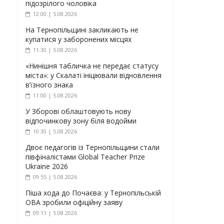
підозрілого чоловіка
12:00 | 5.08.2026
На Тернопільщині закликають не
купатися у заборонених місцях
11:30 | 5.08.2026
«Нинішня табличка не передає статусу
міста»: у Скалаті ініціювали відновлення
в’їзного знака
11:00 | 5.08.2026
У Зборові облаштовують нову
відпочинкову зону біля водойми
10:30 | 5.08.2026
Двоє педагогів із Тернопільщини стали
півфіналістами Global Teacher Prize
Ukraine 2026
09:55 | 5.08.2026
Піша хода до Почаєва: у Тернопільській
ОВА зробили офіційну заяву
09:11 | 5.08.2026