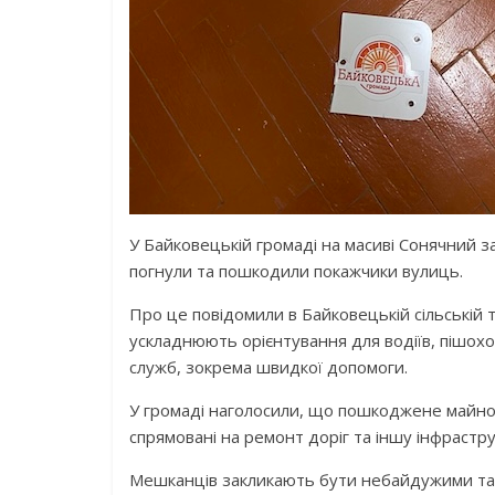
У Байковецькій громаді на масиві Сонячний з
погнули та пошкодили покажчики вулиць.
Про це повідомили в Байковецькій сільській т
ускладнюють орієнтування для водіїв, пішох
служб, зокрема швидкої допомоги.
У громаді наголосили, що пошкоджене майно 
спрямовані на ремонт доріг та іншу інфрастру
Мешканців закликають бути небайдужими та п