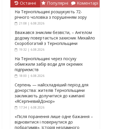
Останні
Популярні
Коментарі
На Тернопільщині розшукують 72-
річного чоловіка з порушенням зору
21:08 | 6.08.2026
Вважався зниклим безвісти, – Ангелом
додому повертається захисник Михайло
Скоробогатий з Тернопільщини
19:32 | 6.08.2026
На Тернопільщині через посуху
обмежили забір води для окремих
підприємств
18:00 | 6.08.2026
Серпень — найскладніший період для
донорства: жителів Тернопільщини
закликають долучитися до кампанії
«ЯСерпневийДонор»
17:34 | 6.08.2026
«Після поранення лише одне бажання –
відновитися і повернутися до
побратимів». Історія незламного