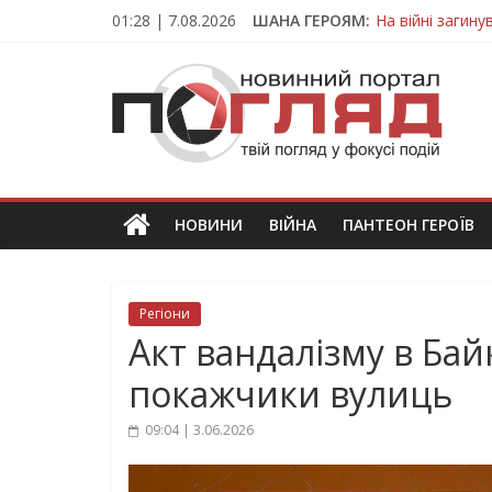
Skip
01:28 | 7.08.2026
ШАНА ГЕРОЯМ:
На війні загин
to
Тернопільщина
content
ПОГЛЯД
Захисник з Тер
Тернопільщина 
Вважався зник
Новини
Тернополя.
Тернопільські
новини
НОВИНИ
ВІЙНА
ПАНТЕОН ГЕРОЇВ
та
події
Регіони
Акт вандалізму в Ба
покажчики вулиць
09:04 | 3.06.2026