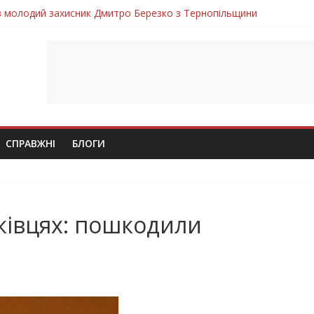
ув молодий захисник Дмитро Березко з Тернопільщини
 втратила захисника Володимира Вельму
нопільщини Петро Федів повертається до рідного дому «на щиті»
в скорботі: на щиті повертається воїн Володимир Паламарчук
лим безвісти, – Ангелом додому повертається захисник Михайло
СПРАВЖНІ
БЛОГИ
йківцях: пошкодили