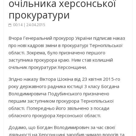
очільника херсонської
прокуратури
00:14 | 24.04.2015
Вчора Генеральний прокурор України підписав наказ
про нові кадрові зміни в прокуратурі Тернопільської
області. Зокрема, було призначено першого
заступника прокурора краю. Ним став колишній
очільник прокуратури Херсонщини.
Згідно наказу Віктора Шокіна від 23 квітня 2015-го
року державного радника юстиції 3 класу Богдана
Володимировича Подубинського призначено
першим заступником прокурора Тернопільської
області. Попередньо його звільнено з посади
обласного прокурора Херсонської області.
Додамо, що Богдан Володимирович за час своєї
діяльності на Херсонщині заробив чимало ворогів та