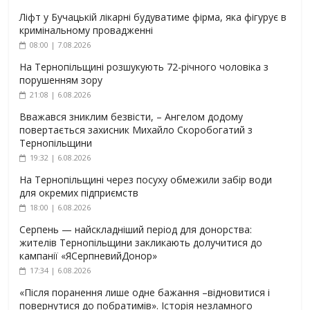
Ліфт у Бучацькій лікарні будуватиме фірма, яка фігурує в
кримінальному провадженні
08:00 | 7.08.2026
На Тернопільщині розшукують 72-річного чоловіка з
порушенням зору
21:08 | 6.08.2026
Вважався зниклим безвісти, – Ангелом додому
повертається захисник Михайло Скоробогатий з
Тернопільщини
19:32 | 6.08.2026
На Тернопільщині через посуху обмежили забір води
для окремих підприємств
18:00 | 6.08.2026
Серпень — найскладніший період для донорства:
жителів Тернопільщини закликають долучитися до
кампанії «ЯСерпневийДонор»
17:34 | 6.08.2026
«Після поранення лише одне бажання –відновитися і
повернутися до побратимів». Історія незламного