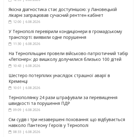
Якісна діагностика стає доступнішою: у Лановецькій
лікарні запрацював сучасний рентген-кабінет
12:00 | 6.08.2026
У Тернополі перевірили кондиціонери в громадському
транспорті: виявили одне порушення
11:30 | 6.08.2026
На Тернопільщині провели військово-патріотичний табір
«Легіонер»: до вишколу долучилися близько 100 дітей
10:43 | 6.08.2026
Шестеро потерпілих унаслідок страшної аварії в
Кременці
10:01 | 6.08.2026
Тернополянку 24 рази штрафували за перевищення
швидкості та порушення ПДР
09:09 | 6.08.2026
Сім судів і три незавершені поховання: що відбувається
навколо Пантеону Героїв у Тернополі
08:33 | 6.08.2026