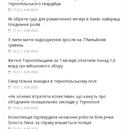
тернопільського гвардійця
17:26 | 6.08.2026
Як обрати суші для романтичної вечері в Києві: найкращі
поєднання ролів
17:14 | 6.08.2026
У липні митні надходження зросли на 77мільйонів
гривень
16:27 | 6.08.2026
Жителі Тернопільщини за 7 місяців сплатили понад 1,6
млрд грн військового збору
15:31 | 6.08.2026
Смертельна знахідка в тернопільському полі
15:07 | 6.08.2026
«Не хочемо втратити колективи»: що кажуть про
об’єднання позашкільних закладів у Тернополі
13:00 | 6.08.2026
Екоінспекція підтвердила незаконні роботи біля річки
Золота Липа: за справу візьметься поліція
12:33 | 6.08.2026