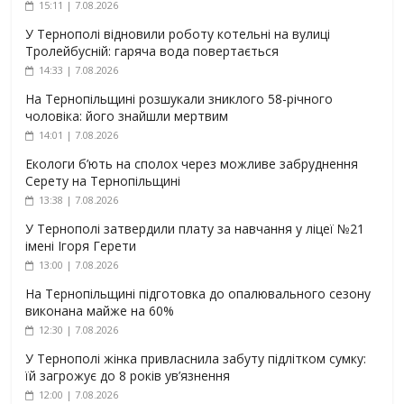
15:11 | 7.08.2026
У Тернополі відновили роботу котельні на вулиці
Тролейбусній: гаряча вода повертається
14:33 | 7.08.2026
На Тернопільщині розшукали зниклого 58-річного
чоловіка: його знайшли мертвим
14:01 | 7.08.2026
Екологи б’ють на сполох через можливе забруднення
Серету на Тернопільщині
13:38 | 7.08.2026
У Тернополі затвердили плату за навчання у ліцеї №21
імені Ігоря Герети
13:00 | 7.08.2026
На Тернопільщині підготовка до опалювального сезону
виконана майже на 60%
12:30 | 7.08.2026
У Тернополі жінка привласнила забуту підлітком сумку:
їй загрожує до 8 років ув’язнення
12:00 | 7.08.2026