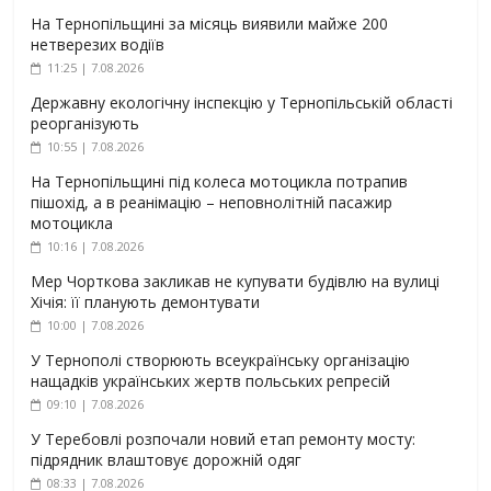
На Тернопільщині за місяць виявили майже 200
нетверезих водіїв
11:25 | 7.08.2026
Державну екологічну інспекцію у Тернопільській області
реорганізують
10:55 | 7.08.2026
На Тернопільщині під колеса мотоцикла потрапив
пішохід, а в реанімацію – неповнолітній пасажир
мотоцикла
10:16 | 7.08.2026
Мер Чорткова закликав не купувати будівлю на вулиці
Хічія: її планують демонтувати
10:00 | 7.08.2026
У Тернополі створюють всеукраїнську організацію
нащадків українських жертв польських репресій
09:10 | 7.08.2026
У Теребовлі розпочали новий етап ремонту мосту:
підрядник влаштовує дорожній одяг
08:33 | 7.08.2026