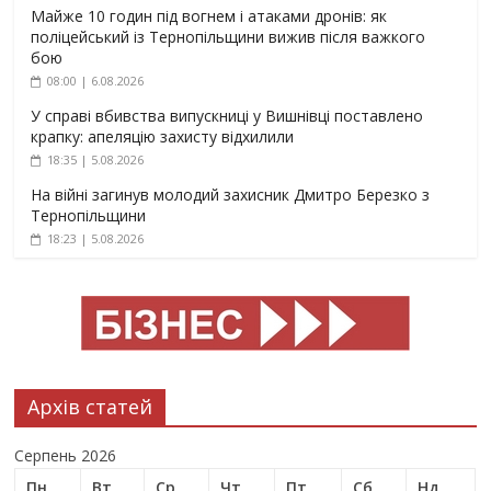
Майже 10 годин під вогнем і атаками дронів: як
поліцейський із Тернопільщини вижив після важкого
бою
08:00 | 6.08.2026
У справі вбивства випускниці у Вишнівці поставлено
крапку: апеляцію захисту відхилили
18:35 | 5.08.2026
На війні загинув молодий захисник Дмитро Березко з
Тернопільщини
18:23 | 5.08.2026
Архів статей
Серпень 2026
Пн
Вт
Ср
Чт
Пт
Сб
Нд