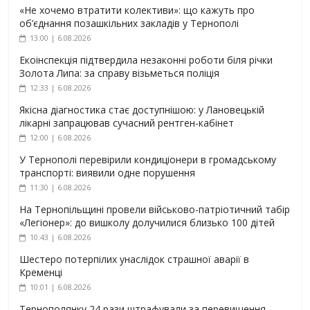
«Не хочемо втратити колективи»: що кажуть про
об’єднання позашкільних закладів у Тернополі
13:00 | 6.08.2026
Екоінспекція підтвердила незаконні роботи біля річки
Золота Липа: за справу візьметься поліція
12:33 | 6.08.2026
Якісна діагностика стає доступнішою: у Лановецькій
лікарні запрацював сучасний рентген-кабінет
12:00 | 6.08.2026
У Тернополі перевірили кондиціонери в громадському
транспорті: виявили одне порушення
11:30 | 6.08.2026
На Тернопільщині провели військово-патріотичний табір
«Легіонер»: до вишколу долучилися близько 100 дітей
10:43 | 6.08.2026
Шестеро потерпілих унаслідок страшної аварії в
Кременці
10:01 | 6.08.2026
Тернополянку 24 рази штрафували за перевищення