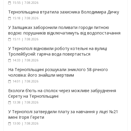
15:55 | 7.08.2026
Тернопільщина втратила захисника Володимира Дичку
15:18 | 7.08.2026
У Заліщиках заборонили поливати городи питною
водою: порушників відключатимуть від водопостачання
15:11 | 7.08.2026
У Тернополі відновили роботу котельні на вулиці
Тролейбусній: гаряча вода повертається
14:33 | 7.08.2026
На Тернопільщині розшукали зниклого 58-річного
чоловіка: його знайшли мертвим
14:01 | 7.08.2026
Екологи б’ють на сполох через можливе забруднення
Серету на Тернопільщині
13:38 | 7.08.2026
У Тернополі затвердили плату за навчання у ліцеї №21
імені Ігоря Герети
13:00 | 7.08.2026