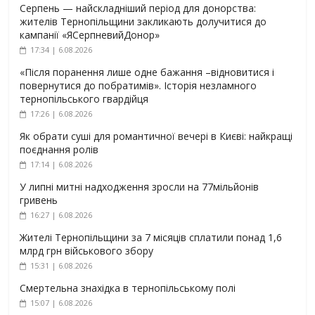
Серпень — найскладніший період для донорства:
жителів Тернопільщини закликають долучитися до
кампанії «ЯСерпневийДонор»
17:34 | 6.08.2026
«Після поранення лише одне бажання –відновитися і
повернутися до побратимів». Історія незламного
тернопільського гвардійця
17:26 | 6.08.2026
Як обрати суші для романтичної вечері в Києві: найкращі
поєднання ролів
17:14 | 6.08.2026
У липні митні надходження зросли на 77мільйонів
гривень
16:27 | 6.08.2026
Жителі Тернопільщини за 7 місяців сплатили понад 1,6
млрд грн військового збору
15:31 | 6.08.2026
Смертельна знахідка в тернопільському полі
15:07 | 6.08.2026