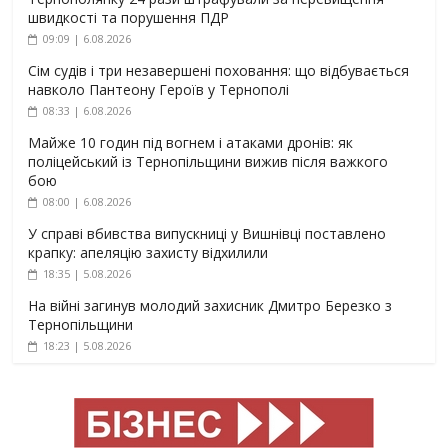
швидкості та порушення ПДР
09:09 | 6.08.2026
Сім судів і три незавершені поховання: що відбувається
навколо Пантеону Героїв у Тернополі
08:33 | 6.08.2026
Майже 10 годин під вогнем і атаками дронів: як
поліцейський із Тернопільщини вижив після важкого
бою
08:00 | 6.08.2026
У справі вбивства випускниці у Вишнівці поставлено
крапку: апеляцію захисту відхилили
18:35 | 5.08.2026
На війні загинув молодий захисник Дмитро Березко з
Тернопільщини
18:23 | 5.08.2026