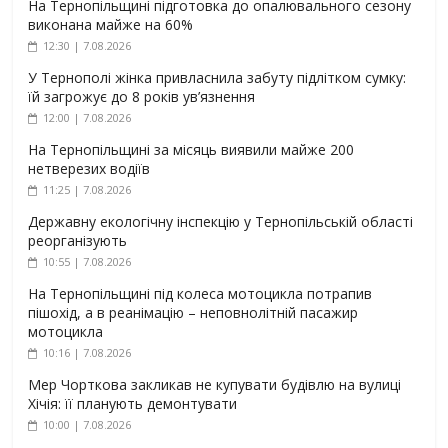
На Тернопільщині підготовка до опалювального сезону
виконана майже на 60%
12:30 | 7.08.2026
У Тернополі жінка привласнила забуту підлітком сумку:
їй загрожує до 8 років ув’язнення
12:00 | 7.08.2026
На Тернопільщині за місяць виявили майже 200
нетверезих водіїв
11:25 | 7.08.2026
Державну екологічну інспекцію у Тернопільській області
реорганізують
10:55 | 7.08.2026
На Тернопільщині під колеса мотоцикла потрапив
пішохід, а в реанімацію – неповнолітній пасажир
мотоцикла
10:16 | 7.08.2026
Мер Чорткова закликав не купувати будівлю на вулиці
Хічія: її планують демонтувати
10:00 | 7.08.2026