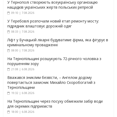
У Тернополі створюють всеукраїнську організацію
нащадків українських жертв польських репресій
09:10 | 7.08.2026
У Теребовлі розпочали новий етап ремонту мосту:
підрядник влаштовує дорожній одяг
08:33 | 7.08.2026
Ліфт у Бучацькій лікарні будуватиме фірма, яка фігурує в
кримінальному провадженні
08:00 | 7.08.2026
На Тернопільщині розшукують 72-річного чоловіка з
порушенням зору
21:08 | 6.08.2026
Вважався зниклим безвісти, – Ангелом додому
повертається захисник Михайло Скоробогатий з
Тернопільщини
19:32 | 6.08.2026
На Тернопільщині через посуху обмежили забір води
для окремих підприємств
18:00 | 6.08.2026