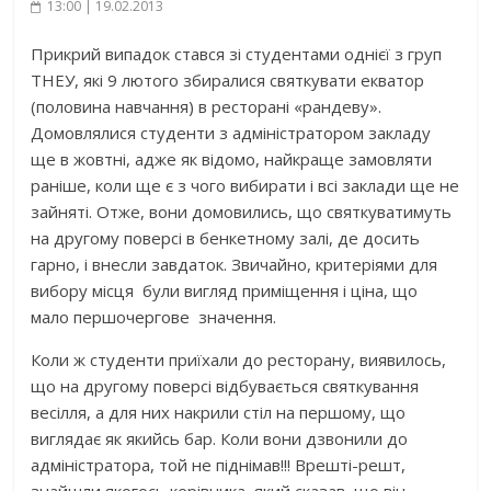
13:00 | 19.02.2013
Прикрий випадок стався зі студентами однієї з груп
ТНЕУ, які 9 лютого збиралися святкувати екватор
(половина навчання) в ресторані «рандеву».
Домовлялися студенти з адміністратором закладу
ще в жовтні, адже як відомо, найкраще замовляти
раніше, коли ще є з чого вибирати і всі заклади ще не
зайняті. Отже, вони домовились, що святкуватимуть
на другому поверсі в бенкетному залі, де досить
гарно, і внесли завдаток. Звичайно, критеріями для
вибору місця були вигляд приміщення і ціна, що
мало першочергове значення.
Коли ж студенти приїхали до ресторану, виявилось,
що на другому поверсі відбувається святкування
весілля, а для них накрили стіл на першому, що
виглядає як якийсь бар. Коли вони дзвонили до
адміністратора, той не піднімав!!! Врешті-решт,