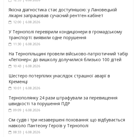
Якісна діагностика стає доступнішою: у Лановецькій
лікарні запрацював сучасний рентген-кабінет
12:00 | 6.08.2026
У Тернополі перевірили кондиціонери в громадському
транспорті: виявили одне порушення
11:30 | 6.08.2026
На Тернопільщині провели військово-патріотичний табір
«Легіонер»: до вишколу долучилися близько 100 дітей
10:43 | 6.08.2026
Шестеро потерпілих унаслідок страшної аварії в
Кременці
10:01 | 6.08.2026
Тернополянку 24 рази штрафували за перевищення
швидкості та порушення ПДР
09:09 | 6.08.2026
Сім судів і три незавершені поховання: що відбувається
навколо Пантеону Героїв у Тернополі
08:33 | 6.08.2026