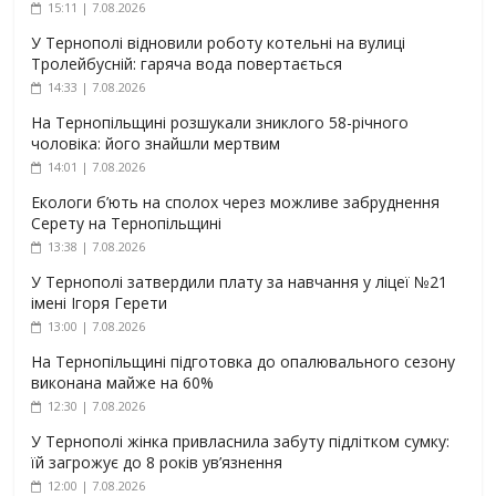
15:11 | 7.08.2026
У Тернополі відновили роботу котельні на вулиці
Тролейбусній: гаряча вода повертається
14:33 | 7.08.2026
На Тернопільщині розшукали зниклого 58-річного
чоловіка: його знайшли мертвим
14:01 | 7.08.2026
Екологи б’ють на сполох через можливе забруднення
Серету на Тернопільщині
13:38 | 7.08.2026
У Тернополі затвердили плату за навчання у ліцеї №21
імені Ігоря Герети
13:00 | 7.08.2026
На Тернопільщині підготовка до опалювального сезону
виконана майже на 60%
12:30 | 7.08.2026
У Тернополі жінка привласнила забуту підлітком сумку:
їй загрожує до 8 років ув’язнення
12:00 | 7.08.2026