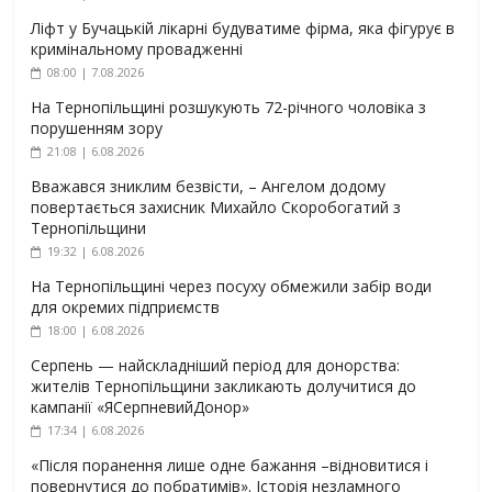
Ліфт у Бучацькій лікарні будуватиме фірма, яка фігурує в
кримінальному провадженні
08:00 | 7.08.2026
На Тернопільщині розшукують 72-річного чоловіка з
порушенням зору
21:08 | 6.08.2026
Вважався зниклим безвісти, – Ангелом додому
повертається захисник Михайло Скоробогатий з
Тернопільщини
19:32 | 6.08.2026
На Тернопільщині через посуху обмежили забір води
для окремих підприємств
18:00 | 6.08.2026
Серпень — найскладніший період для донорства:
жителів Тернопільщини закликають долучитися до
кампанії «ЯСерпневийДонор»
17:34 | 6.08.2026
«Після поранення лише одне бажання –відновитися і
повернутися до побратимів». Історія незламного