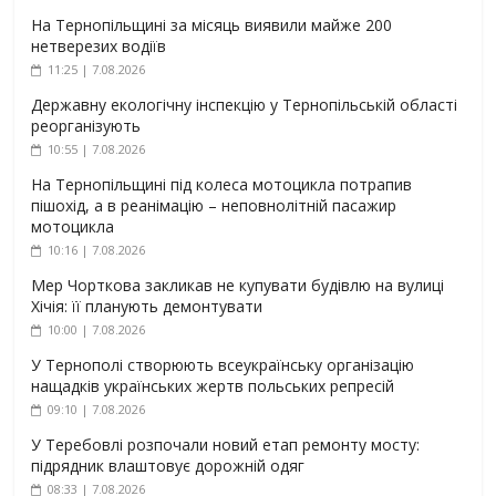
На Тернопільщині за місяць виявили майже 200
нетверезих водіїв
11:25 | 7.08.2026
Державну екологічну інспекцію у Тернопільській області
реорганізують
10:55 | 7.08.2026
На Тернопільщині під колеса мотоцикла потрапив
пішохід, а в реанімацію – неповнолітній пасажир
мотоцикла
10:16 | 7.08.2026
Мер Чорткова закликав не купувати будівлю на вулиці
Хічія: її планують демонтувати
10:00 | 7.08.2026
У Тернополі створюють всеукраїнську організацію
нащадків українських жертв польських репресій
09:10 | 7.08.2026
У Теребовлі розпочали новий етап ремонту мосту:
підрядник влаштовує дорожній одяг
08:33 | 7.08.2026