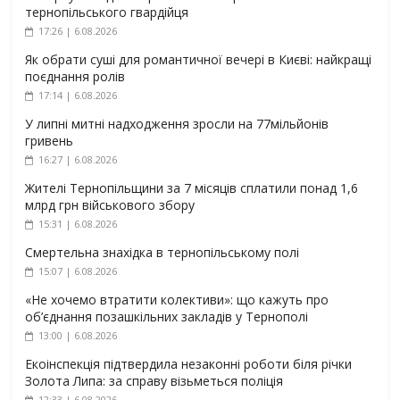
тернопільського гвардійця
17:26 | 6.08.2026
Як обрати суші для романтичної вечері в Києві: найкращі
поєднання ролів
17:14 | 6.08.2026
У липні митні надходження зросли на 77мільйонів
гривень
16:27 | 6.08.2026
Жителі Тернопільщини за 7 місяців сплатили понад 1,6
млрд грн військового збору
15:31 | 6.08.2026
Смертельна знахідка в тернопільському полі
15:07 | 6.08.2026
«Не хочемо втратити колективи»: що кажуть про
об’єднання позашкільних закладів у Тернополі
13:00 | 6.08.2026
Екоінспекція підтвердила незаконні роботи біля річки
Золота Липа: за справу візьметься поліція
12:33 | 6.08.2026