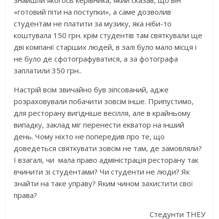
знайшли якогось керівника, який сказав, що він
«готовий піти на поступки», а саме дозволив
студентам не платити за музику, яка ніби-то
коштувала 150 грн. крім студентів там святкували ще
дві компанії старших людей, в залі було мало місця і
не було де сфотографуватися, а за фотографа
заплатили 350 грн..
Настрій всім звичайно був зіпсований, адже
розраховували побачити зовсім інше. Припустимо,
для ресторану вигідніше весілля, але в крайньому
випадку, заклад міг перенести екватор на інший
день. Чому ніхто не попередив про те, що
доведеться святкувати зовсім не там, де замовляли?
І взагалі, чи мала право адміністрація ресторану так
вчинити зі студентами? Чи студенти не люди? Як
знайти на таке управу? Яким чином захистити свої
права?
Стедунти ТНЕУ