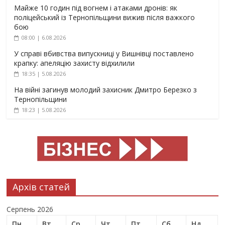
Майже 10 годин під вогнем і атаками дронів: як
поліцейський із Тернопільщини вижив після важкого
бою
08:00 | 6.08.2026
У справі вбивства випускниці у Вишнівці поставлено
крапку: апеляцію захисту відхилили
18:35 | 5.08.2026
На війні загинув молодий захисник Дмитро Березко з
Тернопільщини
18:23 | 5.08.2026
Архів статей
Серпень 2026
Пн
Вт
Ср
Чт
Пт
Сб
Нд