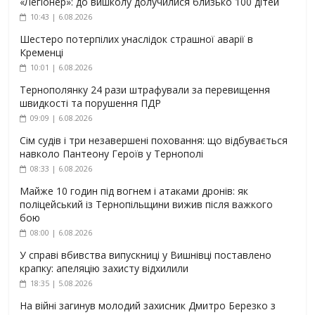
«Легіонер»: до вишколу долучилися близько 100 дітей
10:43 | 6.08.2026
Шестеро потерпілих унаслідок страшної аварії в
Кременці
10:01 | 6.08.2026
Тернополянку 24 рази штрафували за перевищення
швидкості та порушення ПДР
09:09 | 6.08.2026
Сім судів і три незавершені поховання: що відбувається
навколо Пантеону Героїв у Тернополі
08:33 | 6.08.2026
Майже 10 годин під вогнем і атаками дронів: як
поліцейський із Тернопільщини вижив після важкого
бою
08:00 | 6.08.2026
У справі вбивства випускниці у Вишнівці поставлено
крапку: апеляцію захисту відхилили
18:35 | 5.08.2026
На війні загинув молодий захисник Дмитро Березко з