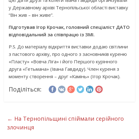
цієї дати друзі та колеги Івана Гавдиди організували
у Державному архіві Тернопільської області виставку
“Він жив – він живе”.
Підготував Ігор Крочак, головний спеціаліст ДАТО
відповідальний за співпрацю із ЗМІ.
P.S. До матеріалу відкриття виставки додаю світлини
з пастового архіву, про одного з засновників куреню
«Пласту» «Вовча Ліга» і його Першого курінного
друга «Гетьмана» (Івана Гавдиду). Член куреня з
моменту створення – друг «Камінь» (Ігор Крочак).
Поділіться:
←
На Тернопільщині спіймали серійного
злочинця