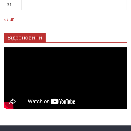
31
« Лип
Відеоновини