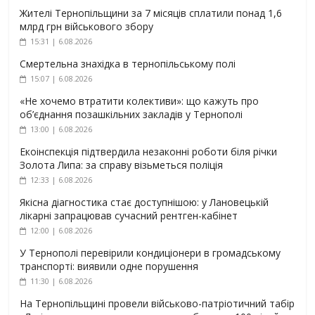
Жителі Тернопільщини за 7 місяців сплатили понад 1,6
млрд грн військового збору
15:31 | 6.08.2026
Смертельна знахідка в тернопільському полі
15:07 | 6.08.2026
«Не хочемо втратити колективи»: що кажуть про
об’єднання позашкільних закладів у Тернополі
13:00 | 6.08.2026
Екоінспекція підтвердила незаконні роботи біля річки
Золота Липа: за справу візьметься поліція
12:33 | 6.08.2026
Якісна діагностика стає доступнішою: у Лановецькій
лікарні запрацював сучасний рентген-кабінет
12:00 | 6.08.2026
У Тернополі перевірили кондиціонери в громадському
транспорті: виявили одне порушення
11:30 | 6.08.2026
На Тернопільщині провели військово-патріотичний табір