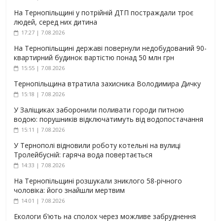
На Тернопільщині у потрійній ДТП постраждали троє
людей, серед них дитина
17:27 | 7.08.2026
На Тернопільщині державі повернули недобудований 90-
квартирний будинок вартістю понад 50 млн грн
15:55 | 7.08.2026
Тернопільщина втратила захисника Володимира Дичку
15:18 | 7.08.2026
У Заліщиках заборонили поливати городи питною
водою: порушників відключатимуть від водопостачання
15:11 | 7.08.2026
У Тернополі відновили роботу котельні на вулиці
Тролейбусній: гаряча вода повертається
14:33 | 7.08.2026
На Тернопільщині розшукали зниклого 58-річного
чоловіка: його знайшли мертвим
14:01 | 7.08.2026
Екологи б’ють на сполох через можливе забруднення