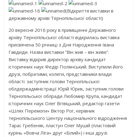
(Відкриття виставки в
державному архіві Тернопільської області)
20 вересня 2016 року в приміщенні Державного
архіву Тернопільської області відкрилась виставка
присвячена 50 річниці з Дня Народження Івана
Гавдиди. Назва виставки “Він жив – він живе”.
Виставку відкрив директор архіву кандидат
історичних наук Федір Полянський. Виступили його
друзі, побратими, колеги, представники влади
області: заступник голови Тернопільської
облдержадміністрації Юрій Юрик, заступник голови
Тернопільської облради Любомир Крупа, кандидат
історичних наук Олег Вітвіцький, редактор газети
«Шлях Перемоги» Віктор Рог, керівник
тернопільського Центру національного відродження
Тарас Гребеняк, пластун Олег Мушій (пластовий
курінь «Вовча Ліга» друг «Білий») і інші друзі.