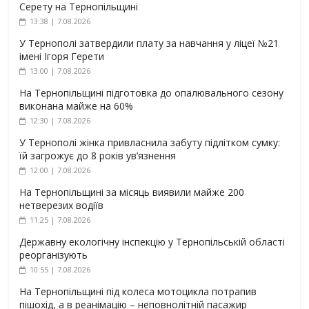
Серету на Тернопільщині
13:38 | 7.08.2026
У Тернополі затвердили плату за навчання у ліцеї №21
імені Ігоря Герети
13:00 | 7.08.2026
На Тернопільщині підготовка до опалювального сезону
виконана майже на 60%
12:30 | 7.08.2026
У Тернополі жінка привласнила забуту підлітком сумку:
їй загрожує до 8 років ув’язнення
12:00 | 7.08.2026
На Тернопільщині за місяць виявили майже 200
нетверезих водіїв
11:25 | 7.08.2026
Державну екологічну інспекцію у Тернопільській області
реорганізують
10:55 | 7.08.2026
На Тернопільщині під колеса мотоцикла потрапив
пішохід, а в реанімацію – неповнолітній пасажир