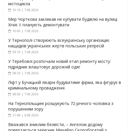
мотоцикла
10:16 | 7.08.2026
Мер Чорткова закликав не купувати будівлю на вулиці
Хічія: її планують демонтувати
10:00 | 7.08.2026
У Тернополі створюють всеукраїнську організацію
нащадків українських жертв польських репресій
09:10 | 7.08.2026
У Теребовлі розпочали новий етап ремонту мосту:
підрядник влаштовує дорожній одяг
08:33 | 7.08.2026
Ліфт у Бучацькій лікарні будуватиме фірма, яка фігурує в
кримінальному провадженні
08:00 | 7.08.2026
На Тернопільщині розшукують 72-річного чоловіка з
порушенням зору
21:08 | 6.08.2026
Вважався зниклим безвісти, – Ангелом додому
повертається захисник Михайло Скоробогатий з