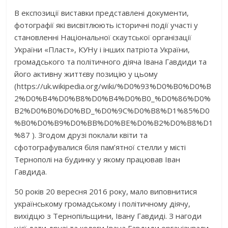
В експозиції виставки представлені документи,
фотографії які висвітлюють історичні події участі у
становленні Національної скаутської організації
України «Пласт», КУНу і інших патріота України,
громадського та політичного діяча Івана Гавдиди та
його активну життєву позицію у цьому
(https://uk.wikipedia.org/wiki/%D0%93%D0%B0%D0%B
2%D0%B4%D0%B8%D0%B4%D0%B0_%D0%86%D0%
B2%D0%B0%D0%BD_%D0%9C%D0%B8%D1%85%D0
%B0%D0%B9%D0%BB%D0%BE%D0%B2%D0%B8%D1
%87 ). Згодом друзі поклали квіти та
сфотографувалися біля пам’ятної стелли у місті
Тернополі на будинку у якому працював Іван
Гавдида.
50 років 20 вересня 2016 року, мало виповнитися
українському громадському і політичному діячу,
вихідцю з Тернопільщини, Івану Гавдиді. З нагоди