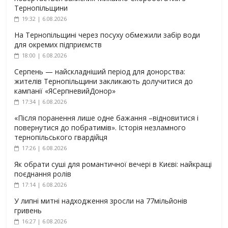
Тернопільщини
19:32 | 6.08.2026
На Тернопільщині через посуху обмежили забір води
для окремих підприємств
18:00 | 6.08.2026
Серпень — найскладніший період для донорства:
жителів Тернопільщини закликають долучитися до
кампанії «ЯСерпневийДонор»
17:34 | 6.08.2026
«Після поранення лише одне бажання –відновитися і
повернутися до побратимів». Історія незламного
тернопільського гвардійця
17:26 | 6.08.2026
Як обрати суші для романтичної вечері в Києві: найкращі
поєднання ролів
17:14 | 6.08.2026
У липні митні надходження зросли на 77мільйонів
гривень
16:27 | 6.08.2026