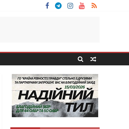
 Скоробогатий з Тернопільщини