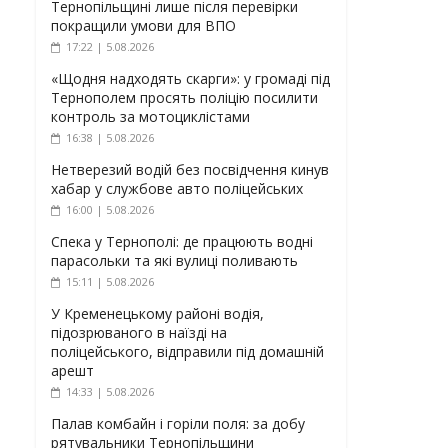
Тернопільщині лише після перевірки
покращили умови для ВПО
17:22 | 5.08.2026
«Щодня надходять скарги»: у громаді під
Тернополем просять поліцію посилити
контроль за мотоциклістами
16:38 | 5.08.2026
Нетверезий водій без посвідчення кинув
хабар у службове авто поліцейських
16:00 | 5.08.2026
Спека у Тернополі: де працюють водні
парасольки та які вулиці поливають
15:11 | 5.08.2026
У Кременецькому районі водія,
підозрюваного в наїзді на
поліцейського, відправили під домашній
арешт
14:33 | 5.08.2026
Палав комбайн і горіли поля: за добу
рятувальники Тернопільщини