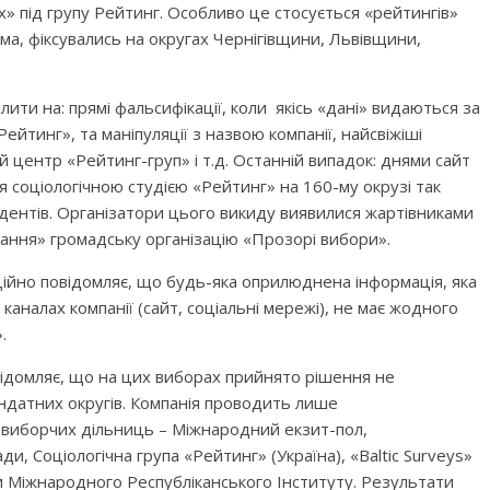
х» під групу Рейтинг. Особливо це стосується «рейтингів»
ема, фіксувались на округах Чернігівщини, Львівщини,
ити на: прямі фальсифікації, коли якісь «дані» видаються за
ейтинг», та маніпуляції з назвою компанії, найсвіжіші
й центр «Рейтинг-груп» і т.д. Останній випадок: днями сайт
соціологічною студією «Рейтинг» на 160-му окрузі так
дентів. Організатори цього викиду виявилися жартівниками
ання» громадську організацію «Прозорі вибори».
ційно повідомляє, що будь-яка оприлюднена інформація, яка
аналах компанії (сайт, соціальні мережі), не має жодного
.
відомляє, що на цих виборах прийнято рішення не
ндатних округів. Компанія проводить лише
 виборчих дільниць – Міжнародний екзит-пол,
и, Соціологічна група «Рейтинг» (Україна), «Baltic Surveys»
мки Міжнародного Республіканського Інституту. Результати