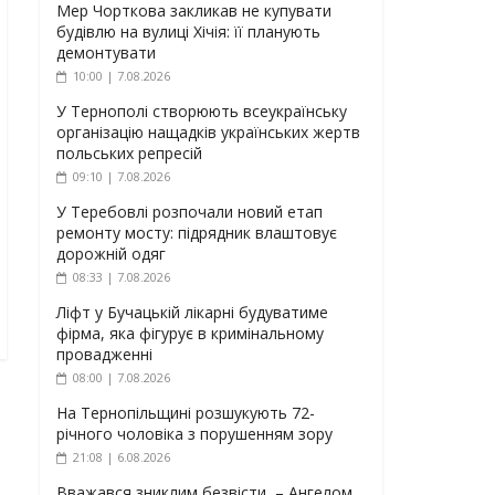
Мер Чорткова закликав не купувати
будівлю на вулиці Хічія: її планують
демонтувати
10:00 | 7.08.2026
У Тернополі створюють всеукраїнську
організацію нащадків українських жертв
польських репресій
09:10 | 7.08.2026
У Теребовлі розпочали новий етап
ремонту мосту: підрядник влаштовує
дорожній одяг
08:33 | 7.08.2026
Ліфт у Бучацькій лікарні будуватиме
фірма, яка фігурує в кримінальному
провадженні
08:00 | 7.08.2026
На Тернопільщині розшукують 72-
річного чоловіка з порушенням зору
21:08 | 6.08.2026
Вважався зниклим безвісти, – Ангелом