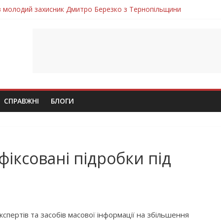
ув молодий захисник Дмитро Березко з Тернопільщини
 втратила захисника Володимира Вельму
нопільщини Петро Федів повертається до рідного дому «на щиті»
в скорботі: на щиті повертається воїн Володимир Паламарчук
лим безвісти, – Ангелом додому повертається захисник Михайло
СПРАВЖНІ
БЛОГИ
іксовані підробки під
кспертів та засобів масової інформації на збільшення