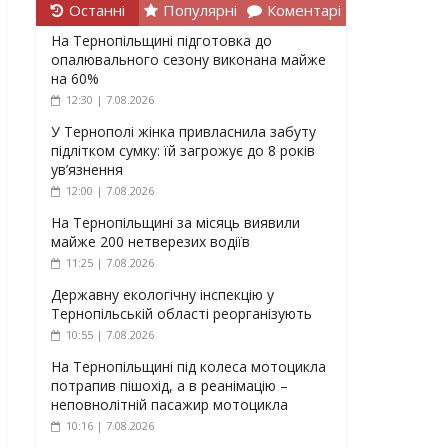
Останні
Популярні
Коментарі
На Тернопільщині підготовка до
опалювального сезону виконана майже
на 60%
12:30 | 7.08.2026
У Тернополі жінка привласнила забуту
підлітком сумку: їй загрожує до 8 років
ув’язнення
12:00 | 7.08.2026
На Тернопільщині за місяць виявили
майже 200 нетверезих водіїв
11:25 | 7.08.2026
Державну екологічну інспекцію у
Тернопільській області реорганізують
10:55 | 7.08.2026
На Тернопільщині під колеса мотоцикла
потрапив пішохід, а в реанімацію –
неповнолітній пасажир мотоцикла
10:16 | 7.08.2026