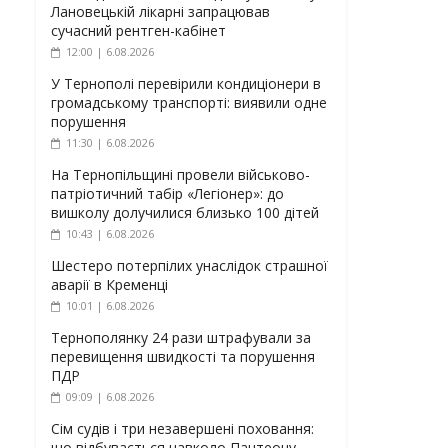
Лановецькій лікарні запрацював
сучасний рентген-кабінет
12:00 | 6.08.2026
У Тернополі перевірили кондиціонери в
громадському транспорті: виявили одне
порушення
11:30 | 6.08.2026
На Тернопільщині провели військово-
патріотичний табір «Легіонер»: до
вишколу долучилися близько 100 дітей
10:43 | 6.08.2026
Шестеро потерпілих унаслідок страшної
аварії в Кременці
10:01 | 6.08.2026
Тернополянку 24 рази штрафували за
перевищення швидкості та порушення
ПДР
09:09 | 6.08.2026
Сім судів і три незавершені поховання:
що відбувається навколо Пантеону