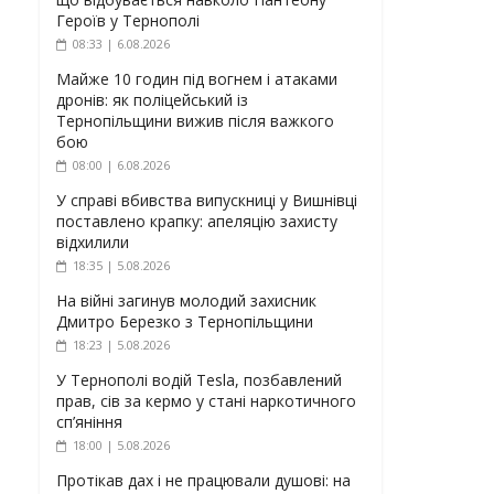
Героїв у Тернополі
08:33 | 6.08.2026
Майже 10 годин під вогнем і атаками
дронів: як поліцейський із
Тернопільщини вижив після важкого
бою
08:00 | 6.08.2026
У справі вбивства випускниці у Вишнівці
поставлено крапку: апеляцію захисту
відхилили
18:35 | 5.08.2026
На війні загинув молодий захисник
Дмитро Березко з Тернопільщини
18:23 | 5.08.2026
У Тернополі водій Tesla, позбавлений
прав, сів за кермо у стані наркотичного
сп’яніння
18:00 | 5.08.2026
Протікав дах і не працювали душові: на