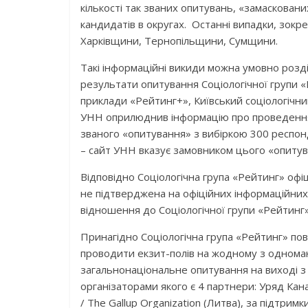
кількості так званих опитувань, «замасковани
кандидатів в округах. Останні випадки, зокр
Харківщини, Тернопільщини, Сумщини.
Такі інформаційні викиди можна умовно розділ
результати опитування Соціологічної групи «Р
приклади «Рейтинг+», Київський соціологічни
УНН оприлюднив інформацію про проведення 
званого «опитування» з вибіркою 300 респон
– сайт УНН вказує замовником цього «опитув
Відповідно Соціологічна група «Рейтинг» офі
не підтверджена на офіційних інформаційних к
відношення до Соціологічної групи «Рейтинг»
Принагідно Соціологічна група «Рейтинг» по
проводити екзит-полів на жодному з однома
загальнонаціональне опитування на виході з
організаторами якого є 4 партнери: Уряд Канад
/ The Gallup Organization (Литва), за підтри