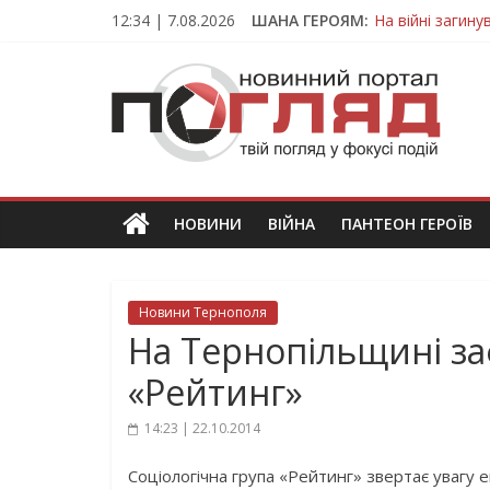
Skip
12:34 | 7.08.2026
ШАНА ГЕРОЯМ:
На війні загин
to
Тернопільщина
content
ПОГЛЯД
Захисник з Тер
Тернопільщина 
Вважався зник
Новини
Тернополя.
Тернопільські
новини
НОВИНИ
ВІЙНА
ПАНТЕОН ГЕРОЇВ
та
події
Новини Тернополя
На Тернопільщині заф
«Рейтинг»
14:23 | 22.10.2014
Соціологічна група «Рейтинг» звертає увагу е