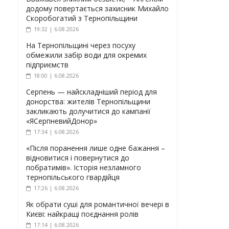
додому повертається захисник Михайло
Скоробогатий з Тернопільщини
19:32 | 6.08.2026
На Тернопільщині через посуху
обмежили забір води для окремих
підприємств
18:00 | 6.08.2026
Серпень — найскладніший період для
донорства: жителів Тернопільщини
закликають долучитися до кампанії
«ЯСерпневийДонор»
17:34 | 6.08.2026
«Після поранення лише одне бажання –
відновитися і повернутися до
побратимів». Історія незламного
тернопільського гвардійця
17:26 | 6.08.2026
Як обрати суші для романтичної вечері в
Києві: найкращі поєднання ролів
17:14 | 6.08.2026