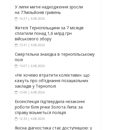
У липні митні надходження зросли
на 77мільйонів гривень
16:27 | 6.08.2026
Жителі Тернопільщини за 7 місяців
сплатили понад 1,6 млрд грн
військового збору
15:31 | 6.08.2026
Смертельна знахідка в тернопільському
полі
15:07 | 6.08.2026
«Не хочемо втратити колективи»: що
кажуть про об’єднання позашкільних
закладів у Тернополі
13:00 | 6.08.2026
Екоінспекція підтвердила незаконні
роботи біля річки Золота Липа: за
справу візьметься поліція
12:33 | 6.08.2026
Якісна діагностика стає доступнішою: у