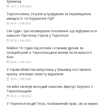
Кременці
10:01 | 6.08.2026
Тернополянку 24 рази штрафували за перевищення
швидкості та порушення ПДР
09:09 | 6.08.2026
Сім судів і три незавершені поховання: що відбувається
навколо Пантеону Героїв у Тернополі
08:33 | 6.08.2026
Майже 10 годин під вогнем і атаками дронів: як
поліцейський із Тернопільщини вижив після важкого
бою
08:00 | 6.08.2026
У справі вбивства випускниці у Вишнівці поставлено
крапку: апеляцію захисту відхилили
18:35 | 5.08.2026
На війні загинув молодий захисник Дмитро Березко з
Тернопільщини
18:23 | 5.08.2026
У Тернополі водій Tesla, позбавлений прав, сів за кермо