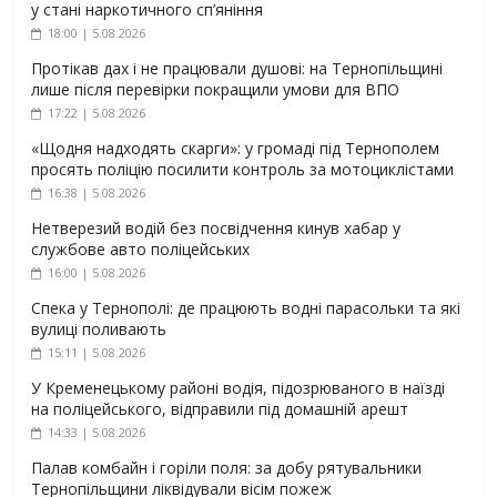
у стані наркотичного сп’яніння
18:00 | 5.08.2026
Протікав дах і не працювали душові: на Тернопільщині
лише після перевірки покращили умови для ВПО
17:22 | 5.08.2026
«Щодня надходять скарги»: у громаді під Тернополем
просять поліцію посилити контроль за мотоциклістами
16:38 | 5.08.2026
Нетверезий водій без посвідчення кинув хабар у
службове авто поліцейських
16:00 | 5.08.2026
Спека у Тернополі: де працюють водні парасольки та які
вулиці поливають
15:11 | 5.08.2026
У Кременецькому районі водія, підозрюваного в наїзді
на поліцейського, відправили під домашній арешт
14:33 | 5.08.2026
Палав комбайн і горіли поля: за добу рятувальники
Тернопільщини ліквідували вісім пожеж