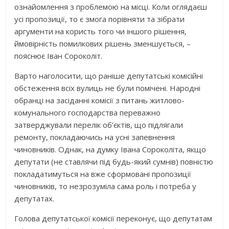
ознайомлення з проблемою на місці. Коли оглядаєш
усі пропозиції, то є змога порівняти та зібрати
аргументи на користь того чи іншого рішення,
ймовірність помилкових рішень зменшується, –
пояснює Іван Сороколіт.
Варто наголосити, що раніше депутатські комісійні
обстеження всіх вулиць не були помічені. Народні
обранці на засіданні комісії з питань житлово-
комунального господарства переважно
затверджували перелік об’єктів, що підлягали
ремонту, покладаючись на усні запевнення
чиновників. Однак, на думку Івана Сороколіта, якщо
депутати (не ставлячи під будь-який сумнів) повністю
покладатимуться на вже сформовані пропозиції
чиновників, то незрозуміла сама роль і потреба у
депутатах.
Голова депутатської комісії переконує, що депутатам