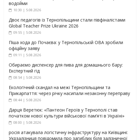
водойми
10:30 | 5.08.2026
Двоє педагогів із Тернопільщини стали півфіналістами
Global Teacher Prize Ukraine 2026
09:55 | 5.08.2026
Піша хода до Почаєва: у Тернопільській ОВА зробили
офіційну заяву
09:11 | 5.08.2026
Обираємо диспенсер для пива для домашнього бару:
Експертний гід
08:54 | 5.08.2026
Екологічний скандал на межі Тернопільщини та
Прикарпаття: через річку насипали незаконну переправу
08:44 | 5.08.2026
Дарця Веретюк: «Пантеон Героїв у Тернополі став
початком нової культури військової пам’яті в Україні»
08:00 | 5.08.2026
росія атакувала логістичну інфраструктуру на Київщині:
Укрзалізниця повідомила про загиблих біля залізничної