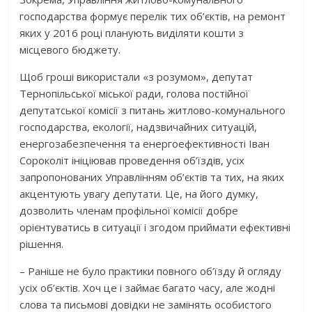
господарства формує перелік тих об’єктів, на ремонт
яких у 2016 році планують виділяти кошти з
місцевого бюджету.
Щоб гроші використали «з розумом», депутат
Тернопільської міської ради, голова постійної
депутатської комісії з питань житлово-комунального
господарства, екології, надзвичайних ситуацій,
енергозабезпечення та енергоефективності Іван
Сороколіт ініціював проведення об’їздів, усіх
запропонованих Управлінням об’єктів та тих, на яких
акцентують увагу депутати. Це, на його думку,
дозволить членам профільної комісії добре
орієнтуватись в ситуації і згодом приймати ефективні
рішення.
– Раніше не було практики повного об’їзду й огляду
усіх об’єктів. Хоч це і займає багато часу, але жодні
слова та письмові довідки не замінять особистого