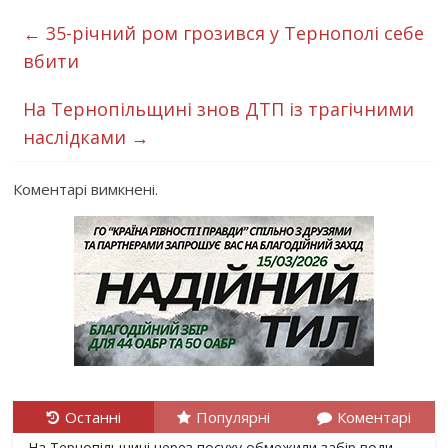
←
35-річний ром грозився у Тернополі себе
вбити
На Тернопільщині знов ДТП із трагічними
наслідками
→
Коментарі вимкнені.
Останні
Популярні
Коментарі
На Тернопільщині через посуху обмежили забір води