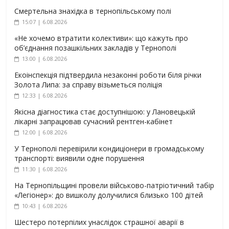
Смертельна знахідка в тернопільському полі
15:07 | 6.08.2026
«Не хочемо втратити колективи»: що кажуть про
об’єднання позашкільних закладів у Тернополі
13:00 | 6.08.2026
Екоінспекція підтвердила незаконні роботи біля річки
Золота Липа: за справу візьметься поліція
12:33 | 6.08.2026
Якісна діагностика стає доступнішою: у Лановецькій
лікарні запрацював сучасний рентген-кабінет
12:00 | 6.08.2026
У Тернополі перевірили кондиціонери в громадському
транспорті: виявили одне порушення
11:30 | 6.08.2026
На Тернопільщині провели військово-патріотичний табір
«Легіонер»: до вишколу долучилися близько 100 дітей
10:43 | 6.08.2026
Шестеро потерпілих унаслідок страшної аварії в