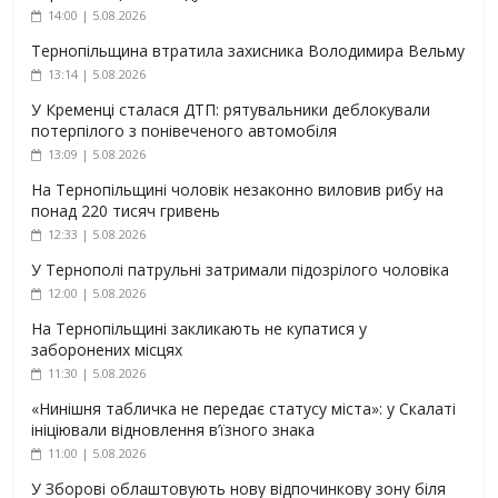
14:00 | 5.08.2026
Тернопільщина втратила захисника Володимира Вельму
13:14 | 5.08.2026
У Кременці сталася ДТП: рятувальники деблокували
потерпілого з понівеченого автомобіля
13:09 | 5.08.2026
На Тернопільщині чоловік незаконно виловив рибу на
понад 220 тисяч гривень
12:33 | 5.08.2026
У Тернополі патрульні затримали підозрілого чоловіка
12:00 | 5.08.2026
На Тернопільщині закликають не купатися у
заборонених місцях
11:30 | 5.08.2026
«Нинішня табличка не передає статусу міста»: у Скалаті
ініціювали відновлення в’їзного знака
11:00 | 5.08.2026
У Зборові облаштовують нову відпочинкову зону біля