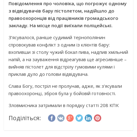
Повідомлення про чоловіка, що погрожує одному
з відвідувачів бару пістолетом, надійшло до
правоохоронців від працівників громадського
закладу. На місце події виїхали поліцейські.
З’ясувалося, раніше судимий тернополянин
спровокував конфлікт з одним із клієнтів бару:
вхопивши зі столу чужий бокал пива, надпив хмільний
напій, а на зауваження відреагував ще агресивніше –
вийняв пістолет для відстрілу гумовими кулями і
приклав дуло до голови відвідувача.
Слава Богу, постріл не пролунав, адже, як з’ясували
правоохоронці, зброя була у бойовій готовності.
Зловмисника затримали в порядку статті 208 КПК
Поділіться: