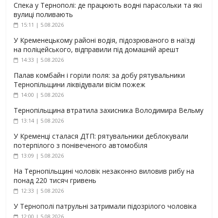
Спека у Тернополі: де працюють водні парасольки та які
вулиці поливають
15:11 | 5.08.2026
У Кременецькому районі водія, підозрюваного в наїзді
на поліцейського, відправили під домашній арешт
14:33 | 5.08.2026
Палав комбайн і горіли поля: за добу рятувальники
Тернопільщини ліквідували вісім пожеж
14:00 | 5.08.2026
Тернопільщина втратила захисника Володимира Вельму
13:14 | 5.08.2026
У Кременці сталася ДТП: рятувальники деблокували
потерпілого з понівеченого автомобіля
13:09 | 5.08.2026
На Тернопільщині чоловік незаконно виловив рибу на
понад 220 тисяч гривень
12:33 | 5.08.2026
У Тернополі патрульні затримали підозрілого чоловіка
12:00 | 5.08.2026