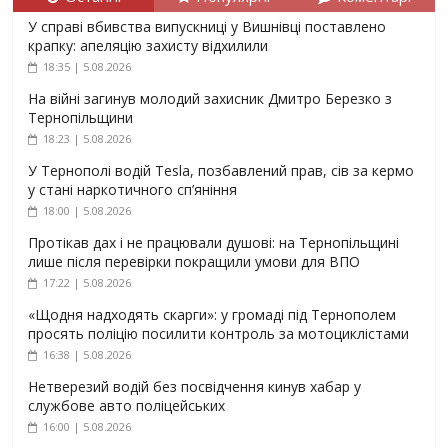
У справі вбивства випускниці у Вишнівці поставлено
крапку: апеляцію захисту відхилили
18:35 | 5.08.2026
На війні загинув молодий захисник Дмитро Березко з
Тернопільщини
18:23 | 5.08.2026
У Тернополі водій Tesla, позбавлений прав, сів за кермо
у стані наркотичного сп’яніння
18:00 | 5.08.2026
Протікав дах і не працювали душові: на Тернопільщині
лише після перевірки покращили умови для ВПО
17:22 | 5.08.2026
«Щодня надходять скарги»: у громаді під Тернополем
просять поліцію посилити контроль за мотоциклістами
16:38 | 5.08.2026
Нетверезий водій без посвідчення кинув хабар у
службове авто поліцейських
16:00 | 5.08.2026