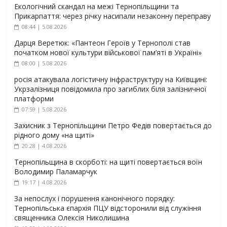
Екологічний скандал на межі Тернопільщини та
Прикарпаття: через річку насипали незаконну переправу
08:44 | 5.08.2026
Дарця Веретюк: «Пантеон Героїв у Тернополі став
початком нової культури військової пам’яті в Україні»
08:00 | 5.08.2026
росія атакувала логістичну інфраструктуру на Київщині:
Укрзалізниця повідомила про загиблих біля залізничної
платформи
07:59 | 5.08.2026
Захисник з Тернопільщини Петро Федів повертається до
рідного дому «на щиті»
20:28 | 4.08.2026
Тернопільщина в скорботі: на щиті повертається воїн
Володимир Паламарчук
19:17 | 4.08.2026
За непослух і порушення канонічного порядку:
Тернопільська єпархія ПЦУ відсторонили від служіння
священника Олексія Николишина