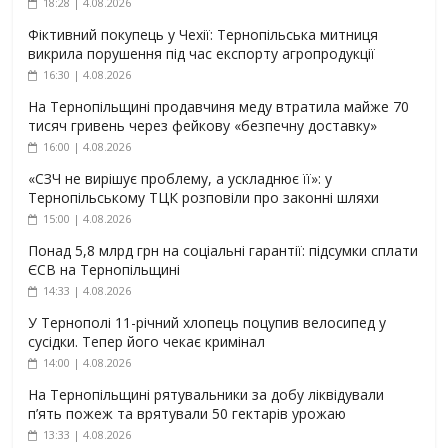
18:28 | 4.08.2026
Фіктивний покупець у Чехії: Тернопільська митниця
викрила порушення під час експорту агропродукції
16:30 | 4.08.2026
На Тернопільщині продавчиня меду втратила майже 70
тисяч гривень через фейкову «безпечну доставку»
16:00 | 4.08.2026
«СЗЧ не вирішує проблему, а ускладнює її»: у
Тернопільському ТЦК розповіли про законні шляхи
15:00 | 4.08.2026
Понад 5,8 млрд грн на соціальні гарантії: підсумки сплати
ЄСВ на Тернопільщині
14:33 | 4.08.2026
У Тернополі 11-річний хлопець поцупив велосипед у
сусідки. Тепер його чекає кримінал
14:00 | 4.08.2026
На Тернопільщині рятувальники за добу ліквідували
п’ять пожеж та врятували 50 гектарів урожаю
13:33 | 4.08.2026