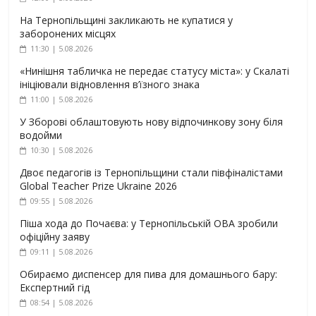
На Тернопільщині закликають не купатися у
заборонених місцях
11:30 | 5.08.2026
«Нинішня табличка не передає статусу міста»: у Скалаті
ініціювали відновлення в’їзного знака
11:00 | 5.08.2026
У Зборові облаштовують нову відпочинкову зону біля
водойми
10:30 | 5.08.2026
Двоє педагогів із Тернопільщини стали півфіналістами
Global Teacher Prize Ukraine 2026
09:55 | 5.08.2026
Піша хода до Почаєва: у Тернопільській ОВА зробили
офіційну заяву
09:11 | 5.08.2026
Обираємо диспенсер для пива для домашнього бару:
Експертний гід
08:54 | 5.08.2026