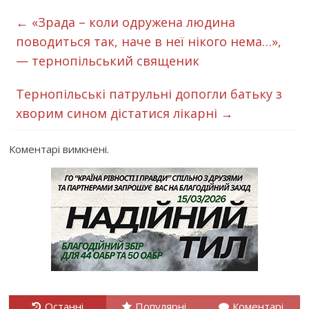
←
«Зрада – коли одружена людина
поводиться так, наче в неї нікого нема…»,
— тернопільський священик
Тернопільські патрульні допогли батьку з
хворим сином дістатися лікарні
→
Коментарі вимкнені.
Останні
Популярні
Коментарі