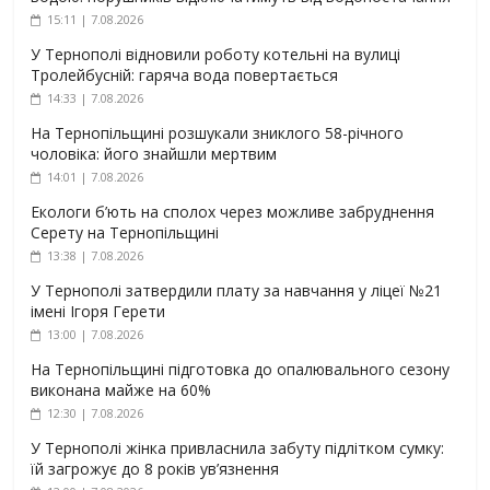
15:11 | 7.08.2026
У Тернополі відновили роботу котельні на вулиці
Тролейбусній: гаряча вода повертається
14:33 | 7.08.2026
На Тернопільщині розшукали зниклого 58-річного
чоловіка: його знайшли мертвим
14:01 | 7.08.2026
Екологи б’ють на сполох через можливе забруднення
Серету на Тернопільщині
13:38 | 7.08.2026
У Тернополі затвердили плату за навчання у ліцеї №21
імені Ігоря Герети
13:00 | 7.08.2026
На Тернопільщині підготовка до опалювального сезону
виконана майже на 60%
12:30 | 7.08.2026
У Тернополі жінка привласнила забуту підлітком сумку:
їй загрожує до 8 років ув’язнення