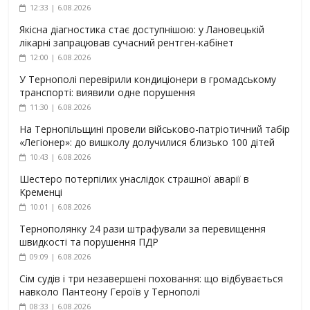
12:33 | 6.08.2026
Якісна діагностика стає доступнішою: у Лановецькій
лікарні запрацював сучасний рентген-кабінет
12:00 | 6.08.2026
У Тернополі перевірили кондиціонери в громадському
транспорті: виявили одне порушення
11:30 | 6.08.2026
На Тернопільщині провели військово-патріотичний табір
«Легіонер»: до вишколу долучилися близько 100 дітей
10:43 | 6.08.2026
Шестеро потерпілих унаслідок страшної аварії в
Кременці
10:01 | 6.08.2026
Тернополянку 24 рази штрафували за перевищення
швидкості та порушення ПДР
09:09 | 6.08.2026
Сім судів і три незавершені поховання: що відбувається
навколо Пантеону Героїв у Тернополі
08:33 | 6.08.2026