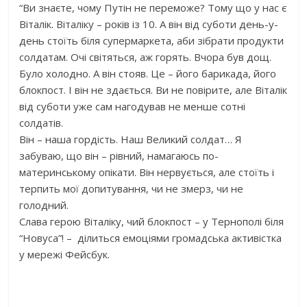
“Ви знаєте, чому Путін не переможе? Тому що у нас є
Віталік. Віталіку – років із 10. А він від суботи день-у-
день стоїть біля супермаркета, аби зібрати продукти
солдатам. Очі світяться, аж горять. Вчора був дощ.
Було холодно. А він стояв. Це – його барикада, його
блокпост. І він не здається. Ви не повірите, але Віталік
від суботи уже сам нагодував не менше сотні
солдатів.
Він – наша гордість. Наш Великий солдат… Я
забуваю, що він – рівний, намагаюсь по-
материнському опікати. Він нервується, але стоїть і
терпить мої допитування, чи не змерз, чи не
голодний.
Слава герою Віталіку, чий блокпост – у Тернополі біля
“Новуса”! – ділиться емоціями громадська активістка
у мережі Фейсбук.