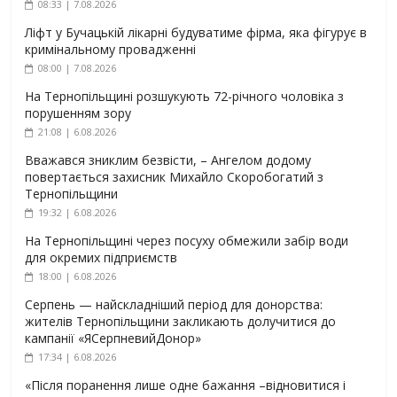
08:33 | 7.08.2026
Ліфт у Бучацькій лікарні будуватиме фірма, яка фігурує в
кримінальному провадженні
08:00 | 7.08.2026
На Тернопільщині розшукують 72-річного чоловіка з
порушенням зору
21:08 | 6.08.2026
Вважався зниклим безвісти, – Ангелом додому
повертається захисник Михайло Скоробогатий з
Тернопільщини
19:32 | 6.08.2026
На Тернопільщині через посуху обмежили забір води
для окремих підприємств
18:00 | 6.08.2026
Серпень — найскладніший період для донорства:
жителів Тернопільщини закликають долучитися до
кампанії «ЯСерпневийДонор»
17:34 | 6.08.2026
«Після поранення лише одне бажання –відновитися і