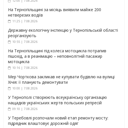
12:00 | 7.08.2026
На Тернопільщині за місяць виявили майже 200
нетверезих водіїв
11:25 | 7.08.2026
Державну екологічну інспекцію у Тернопільській області
реорганізують
10:55 | 7.08.2026
На Тернопільщині під колеса мотоцикла потрапив
пішохід, а в реанімацію – неповнолітній пасажир
мотоцикла
10:16 | 7.08.2026
Мер Чорткова закликав не купувати будівлю на вулиці
Хічія: її планують демонтувати
10:00 | 7.08.2026
У Тернополі створюють всеукраїнську організацію
нащадків українських жертв польських репресій
09:10 | 7.08.2026
У Теребовлі розпочали новий етап ремонту мосту:
підрядник влаштовує дорожній одяг