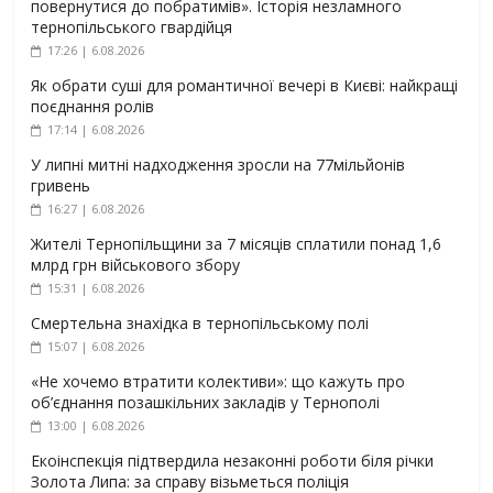
повернутися до побратимів». Історія незламного
тернопільського гвардійця
17:26 | 6.08.2026
Як обрати суші для романтичної вечері в Києві: найкращі
поєднання ролів
17:14 | 6.08.2026
У липні митні надходження зросли на 77мільйонів
гривень
16:27 | 6.08.2026
Жителі Тернопільщини за 7 місяців сплатили понад 1,6
млрд грн військового збору
15:31 | 6.08.2026
Смертельна знахідка в тернопільському полі
15:07 | 6.08.2026
«Не хочемо втратити колективи»: що кажуть про
об’єднання позашкільних закладів у Тернополі
13:00 | 6.08.2026
Екоінспекція підтвердила незаконні роботи біля річки
Золота Липа: за справу візьметься поліція