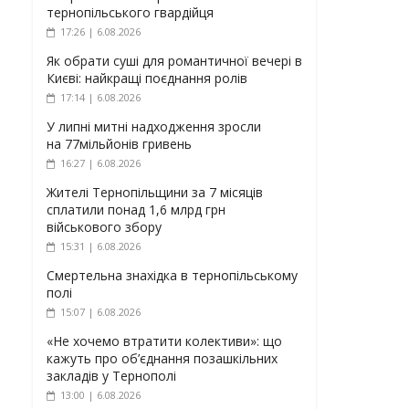
тернопільського гвардійця
17:26 | 6.08.2026
Як обрати суші для романтичної вечері в
Києві: найкращі поєднання ролів
17:14 | 6.08.2026
У липні митні надходження зросли
на 77мільйонів гривень
16:27 | 6.08.2026
Жителі Тернопільщини за 7 місяців
сплатили понад 1,6 млрд грн
військового збору
15:31 | 6.08.2026
Смертельна знахідка в тернопільському
полі
15:07 | 6.08.2026
«Не хочемо втратити колективи»: що
кажуть про об’єднання позашкільних
закладів у Тернополі
13:00 | 6.08.2026