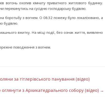
ків вогонь охопив кімнату приватного житлового будинку.
и перекинутись на сусідню господарську будівлю.
 на боротьбу з вогнем. О 08:32 пожежу було локалізовано, а
но будівлю.
шнього вжитку. На місці події, без ознак життя, виявлено
ережне поводження з вогнем.
оляни за гітлерівського панування (відео)
 оглянути з Архикатедрального собору (відео)
→