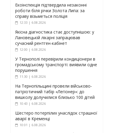
Екоінспекція підтвердила незаконні
роботи біля річки Золота Липа: за
справу візьметься поліція
12:33 | 6.08.2026
Якісна діагностика стає доступнішою: у
Лановецькій лікарні запрацював
сучасний рентген-кабінет
12:00 | 6.08.2026
У Тернополі перевірили кондиціонери в
громадському транспорті: виявили одне
порушення
11:30 | 6.08.2026
На Тернопільщині провели військово-
патріотичний табір «Легіонер»: до
вишколу долучилися близько 100 дітей
10:43 | 6.08.2026
Шестеро потерпілих унаслідок страшної
аварії в Кременці
10:01 | 6.08.2026