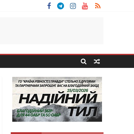
 Скоробогатий з Тернопільщини