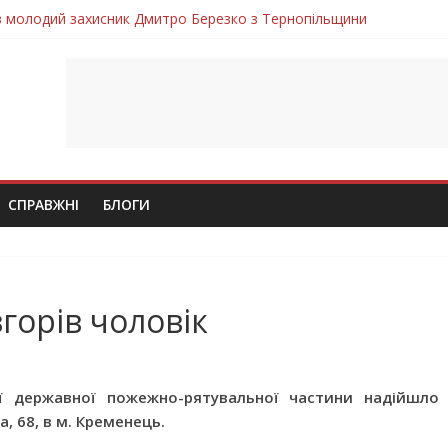
ув молодий захисник Дмитро Березко з Тернопільщини
 втратила захисника Володимира Вельму
нопільщини Петро Федів повертається до рідного дому «на щиті»
в скорботі: на щиті повертається воїн Володимир Паламарчук
лим безвісти, – Ангелом додому повертається захисник Михайло
СПРАВЖНІ
БЛОГИ
горів чоловік
-ї державної пожежно-рятувальної частини надійшло
, 68, в м. Кременець.