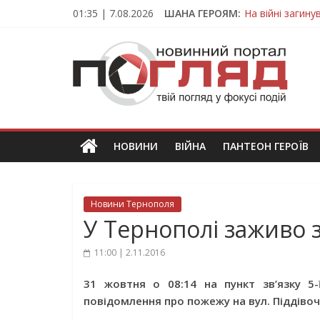
Skip
01:35 | 7.08.2026
ШАНА ГЕРОЯМ:
На війні загин
to
Тернопільщина
content
ПОГЛЯД
Захисник з Тер
Тернопільщина 
Вважався зник
Новини
Тернополя.
Тернопільські
новини
НОВИНИ
ВІЙНА
ПАНТЕОН ГЕРОЇВ
та
події
Новини Тернополя
У Тернополі заживо з
11:00 | 2.11.2016
31 жовтня о 08:14 на пункт зв’язку 5
повідомлення про пожежу на вул. Піддівоча