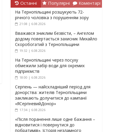
Останні
Популярні
Коментарі
На Тернопільщині розшукують 72-
річного чоловіка з порушенням зору
21:08 | 6.08.2026
Вважався зниклим безвісти, – Ангелом
додому повертається захисник Михайло
Скоробогатий з Тернопільщини
19:32 | 6.08.2026
На Тернопільщині через посуху
обмежили забір води для окремих
підприємств
18:00 | 6.08.2026
Серпень — найскладніший період для
донорства: жителів Тернопільщини
закликають долучитися до кампанії
«ЯСерпневийДонор»
17:34 | 6.08.2026
«Після поранення лише одне бажання –
відновитися і повернутися до
побратимів». Історія незламного