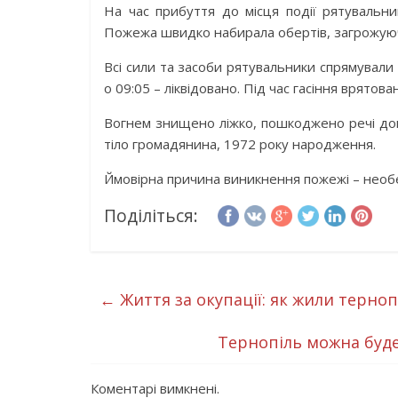
На час прибуття до місця події рятувальни
Пожежа швидко набирала обертів, загрожуюч
Всі сили та засоби рятувальники спрямували
о 09:05 – ліквідовано. Під час гасіння врятова
Вогнем знищено ліжко, пошкоджено речі дома
тіло громадянина, 1972 року народження.
Ймовірна причина виникнення пожежі – необ
Поділіться:
←
Життя за окупації: як жили терноп
Тернопіль можна буде
Коментарі вимкнені.