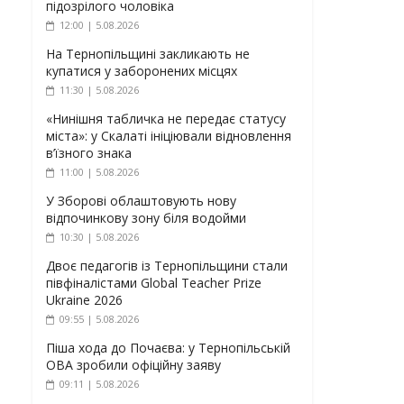
підозрілого чоловіка
12:00 | 5.08.2026
На Тернопільщині закликають не
купатися у заборонених місцях
11:30 | 5.08.2026
«Нинішня табличка не передає статусу
міста»: у Скалаті ініціювали відновлення
в’їзного знака
11:00 | 5.08.2026
У Зборові облаштовують нову
відпочинкову зону біля водойми
10:30 | 5.08.2026
Двоє педагогів із Тернопільщини стали
півфіналістами Global Teacher Prize
Ukraine 2026
09:55 | 5.08.2026
Піша хода до Почаєва: у Тернопільській
ОВА зробили офіційну заяву
09:11 | 5.08.2026