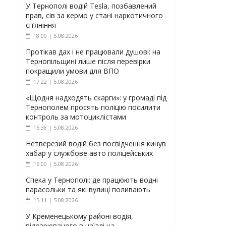
У Тернополі водій Tesla, позбавлений
прав, сів за кермо у стані наркотичного
сп’яніння
18:00 | 5.08.2026
Протікав дах і не працювали душові: на
Тернопільщині лише після перевірки
покращили умови для ВПО
17:22 | 5.08.2026
«Щодня надходять скарги»: у громаді під
Тернополем просять поліцію посилити
контроль за мотоциклістами
16:38 | 5.08.2026
Нетверезий водій без посвідчення кинув
хабар у службове авто поліцейських
16:00 | 5.08.2026
Спека у Тернополі: де працюють водні
парасольки та які вулиці поливають
15:11 | 5.08.2026
У Кременецькому районі водія,
підозрюваного в наїзді на