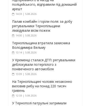
поліцейського, відправили під домашній
арешт
14:33 | 5.08.2026
Палав комбайн і горіли поля: за добу
рятувальники Тернопільщини
ліквідували вісім пожеж
14:00 | 5.08.2026
Тернопільщина втратила захисника
Володимира Вельму
13:14 | 5.08.2026
У Кременці сталася ДТП: рятувальники
деблокували потерпілого з
понівеченого автомобіля
13:09 | 5.08.2026
На Тернопільщині чоловік незаконно
виловив рибу на понад 220 тисяч
гривень
12:33 | 5.08.2026
У Тернополі патрульні затримали