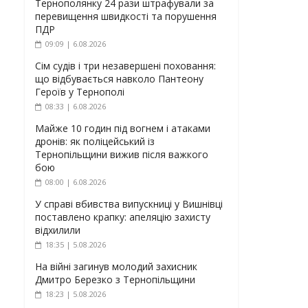
Тернополянку 24 рази штрафували за
перевищення швидкості та порушення
ПДР
09:09 | 6.08.2026
Сім судів і три незавершені поховання:
що відбувається навколо Пантеону
Героїв у Тернополі
08:33 | 6.08.2026
Майже 10 годин під вогнем і атаками
дронів: як поліцейський із
Тернопільщини вижив після важкого
бою
08:00 | 6.08.2026
У справі вбивства випускниці у Вишнівці
поставлено крапку: апеляцію захисту
відхилили
18:35 | 5.08.2026
На війні загинув молодий захисник
Дмитро Березко з Тернопільщини
18:23 | 5.08.2026