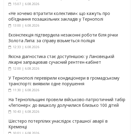
15:07 | 6.08.2026
«Не хочемо втратити колективи»: що кажуть про
об’єднання позашкільних закладів у Тернополі
13:00 | 6.08.2026
Екоінспекція підтвердила незаконні роботи біля річки
Золота Липа: за справу візьметься поліція
12:33 | 6.08.2026
Якісна діагностика стає доступнішою: у Лановецькій
лікарні запрацював сучасний рентген-кабінет
12:00 | 6.08.2026
У Тернополі перевірили кондиціонери в громадському
транспорті: виявили одне порушення
11:30 | 6.08.2026
На Тернопільщині провели військово-патріотичний табір
«Легіонер»: до вишколу долучилися близько 100 дітей
10:43 | 6.08.2026
Шестеро потерпілих унаслідок страшної аварії в
Кременці
10:01 | 6.08.2026