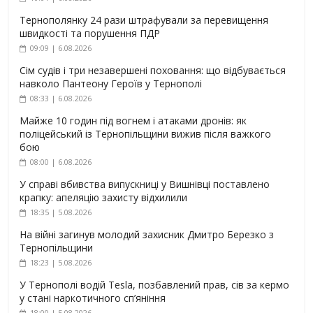
Тернополянку 24 рази штрафували за перевищення
швидкості та порушення ПДР
09:09 | 6.08.2026
Сім судів і три незавершені поховання: що відбувається
навколо Пантеону Героїв у Тернополі
08:33 | 6.08.2026
Майже 10 годин під вогнем і атаками дронів: як
поліцейський із Тернопільщини вижив після важкого
бою
08:00 | 6.08.2026
У справі вбивства випускниці у Вишнівці поставлено
крапку: апеляцію захисту відхилили
18:35 | 5.08.2026
На війні загинув молодий захисник Дмитро Березко з
Тернопільщини
18:23 | 5.08.2026
У Тернополі водій Tesla, позбавлений прав, сів за кермо
у стані наркотичного сп’яніння
18:00 | 5.08.2026