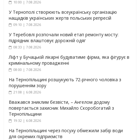
10:00 | 7.08.2026
У Тернополі створюють всеукраїнську організацію
нащадків українських жертв польських репресій
09:10 | 7.08.2026
У Теребовлі розпочали новий етап ремонту мосту:
підрядник влаштовує дорожній одяг
08:33 | 7.08.2026
Ліфт у Бучацькій лікарні будуватиме фірма, яка фігурує в
кримінальному провадженні
08:00 | 7.08.2026
На Тернопільщині розшукують 72-річного чоловіка з
порушенням зору
21:08 | 6.08.2026
Вважався зниклим безвісти, – Ангелом додому
повертається захисник Михайло Скоробогатий з
Тернопільщини
19:32 | 6.08.2026
На Тернопільщині через посуху обмежили забір води
для окремих підприємств