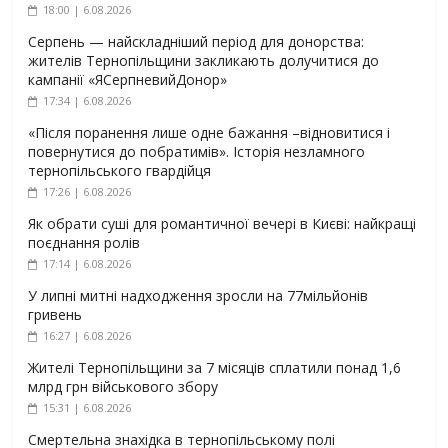
18:00 | 6.08.2026
Серпень — найскладніший період для донорства:
жителів Тернопільщини закликають долучитися до
кампанії «ЯСерпневийДонор»
17:34 | 6.08.2026
«Після поранення лише одне бажання –відновитися і
повернутися до побратимів». Історія незламного
тернопільського гвардійця
17:26 | 6.08.2026
Як обрати суші для романтичної вечері в Києві: найкращі
поєднання ролів
17:14 | 6.08.2026
У липні митні надходження зросли на 77мільйонів
гривень
16:27 | 6.08.2026
Жителі Тернопільщини за 7 місяців сплатили понад 1,6
млрд грн військового збору
15:31 | 6.08.2026
Смертельна знахідка в тернопільському полі