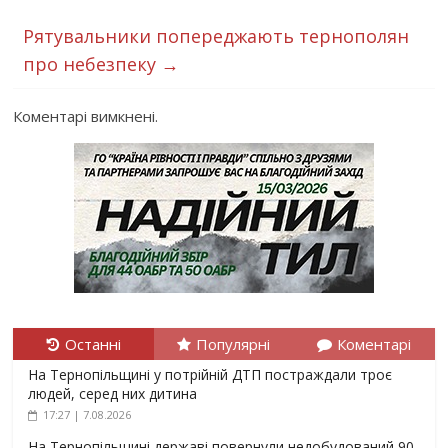
Рятувальники попереджають тернополян
про небезпеку
→
Коментарі вимкнені.
Останні
Популярні
Коментарі
На Тернопільщині у потрійній ДТП постраждали троє
людей, серед них дитина
17:27 | 7.08.2026
На Тернопільщині державі повернули недобудований 90-