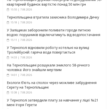
квартирний будинок вартістю понад 50 млн грн
15:55 | 7.08.2026
Тернопільщина втратила захисника Володимира Дичку
15:18 | 7.08.2026
У Заліщиках заборонили поливати городи питною
водою: порушників відключатимуть від водопостачання
15:11 | 7.08.2026
У Тернополі відновили роботу котельні на вулиці
Тролейбусній: гаряча вода повертається
14:33 | 7.08.2026
На Тернопільщині розшукали зниклого 58-річного
чоловіка: його знайшли мертвим
14:01 | 7.08.2026
Екологи б’ють на сполох через можливе забруднення
Серету на Тернопільщині
13:38 | 7.08.2026
У Тернополі затвердили плату за навчання у ліцеї №21
імені Ігоря Герети