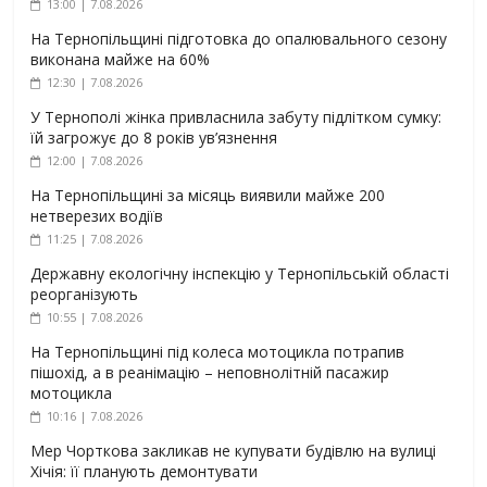
13:00 | 7.08.2026
На Тернопільщині підготовка до опалювального сезону
виконана майже на 60%
12:30 | 7.08.2026
У Тернополі жінка привласнила забуту підлітком сумку:
їй загрожує до 8 років ув’язнення
12:00 | 7.08.2026
На Тернопільщині за місяць виявили майже 200
нетверезих водіїв
11:25 | 7.08.2026
Державну екологічну інспекцію у Тернопільській області
реорганізують
10:55 | 7.08.2026
На Тернопільщині під колеса мотоцикла потрапив
пішохід, а в реанімацію – неповнолітній пасажир
мотоцикла
10:16 | 7.08.2026
Мер Чорткова закликав не купувати будівлю на вулиці
Хічія: її планують демонтувати