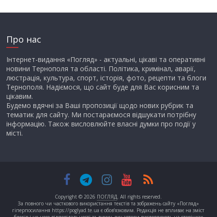
Про нас
Інтернет-видання «Погляд» - актуальні, цікаві та оперативні
новини Тернополя та області. Політика, кримінал, аварії,
люстрація, культура, спорт, історія, фото, рецепти та блоги
Тернополя. Надіємося, що сайт буде для Вас корисним та
цікавим.
Будемо вдячні за Ваші пропозиції щодо нових рубрик та
тематик для сайту. Ми постараємося відшукати потрібну
інформацію. Також висловлюйте власні думки про події у
місті.
Copyright © 2026
ПОГЛЯД
. All rights reserved.
За повного чи часткового використання текстів та зображень сайту «Погляд»
гіперпосилання https://poglyad.te.ua є обов’язковим. Редакція не впливає на зміст
блогів і не несе відповідальності за думку, яку автори висловлюють на сторінках