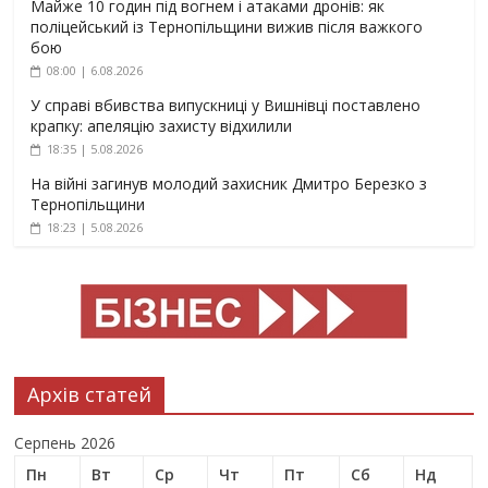
Майже 10 годин під вогнем і атаками дронів: як
поліцейський із Тернопільщини вижив після важкого
бою
08:00 | 6.08.2026
У справі вбивства випускниці у Вишнівці поставлено
крапку: апеляцію захисту відхилили
18:35 | 5.08.2026
На війні загинув молодий захисник Дмитро Березко з
Тернопільщини
18:23 | 5.08.2026
Архів статей
Серпень 2026
Пн
Вт
Ср
Чт
Пт
Сб
Нд