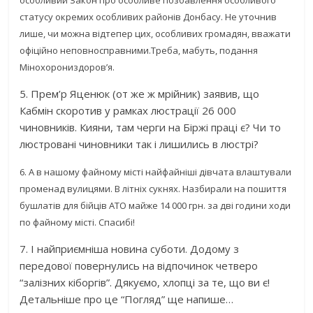
особливий Закон про особливе позбавлення особливого
статусу окремих особливих районів Донбасу. Не уточнив
лише, чи можна відтепер цих, особливих громадян, вважати
офіційно неповносправними.Треба, мабуть, подання
Мінохорониздоров’я.
5. Прем’р Яценюк (от же ж мрійник) заявив, що
Кабмін скоротив у рамках люстрації 26 000
чиновників. Кияни, там черги на Біржі праці є? Чи то
люстровані чиновники так і лишились в люстрі?
6. А в нашому файному місті найфайніші дівчата влаштували
променад вулицями. В літніх сукнях. Назбирали на пошиття
бушлатів для бійців АТО майже 14 000 грн. за дві години ходи
по файному місті. Спасибі!
7. І найприємніша новина суботи. Додому з
передової повернулись на відпочинок четверо
“залізних кіборгів”. Дякуємо, хлопці за те, що ви є!
Детальніше про це “Погляд” ще напише…