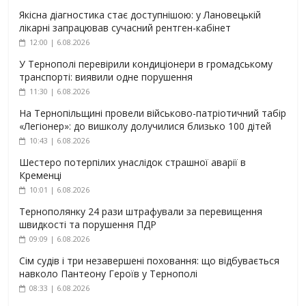
Якісна діагностика стає доступнішою: у Лановецькій
лікарні запрацював сучасний рентген-кабінет
12:00 | 6.08.2026
У Тернополі перевірили кондиціонери в громадському
транспорті: виявили одне порушення
11:30 | 6.08.2026
На Тернопільщині провели військово-патріотичний табір
«Легіонер»: до вишколу долучилися близько 100 дітей
10:43 | 6.08.2026
Шестеро потерпілих унаслідок страшної аварії в
Кременці
10:01 | 6.08.2026
Тернополянку 24 рази штрафували за перевищення
швидкості та порушення ПДР
09:09 | 6.08.2026
Сім судів і три незавершені поховання: що відбувається
навколо Пантеону Героїв у Тернополі
08:33 | 6.08.2026