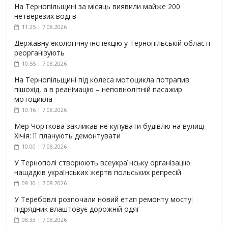
На Тернопільщині за місяць виявили майже 200
нетверезих водіїв
11:25 | 7.08.2026
Державну екологічну інспекцію у Тернопільській області
реорганізують
10:55 | 7.08.2026
На Тернопільщині під колеса мотоцикла потрапив
пішохід, а в реанімацію – неповнолітній пасажир
мотоцикла
10:16 | 7.08.2026
Мер Чорткова закликав не купувати будівлю на вулиці
Хічія: її планують демонтувати
10:00 | 7.08.2026
У Тернополі створюють всеукраїнську організацію
нащадків українських жертв польських репресій
09:10 | 7.08.2026
У Теребовлі розпочали новий етап ремонту мосту:
підрядник влаштовує дорожній одяг
08:33 | 7.08.2026