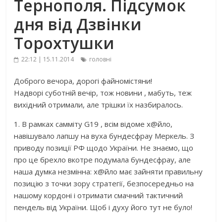
Тернополя. Підсумок
дня від Дзвінки
Торохтушки
22:12 | 15.11.2014
головні
Доброго вечора, дорогі файномістяни!
Надворі суботній вечір, тож новини , мабуть, теж
вихідний отримали, але трішки їх назбиралось.
1. В рамках самміту G19 , всім відоме х@йло,
навішувало лапшу на вуха бундесфрау Меркель. З
приводу позиції РФ щодо України. Не знаємо, що
про це брехло вкотре подумала бундесфрау, але
наша думка незмінна: х@йло має зайняти правильну
позицію з точки зору стратегії, безпосередньо на
нашому кордоні і отримати смачний тактичний
пендель від України. Щоб і духу його тут не було!