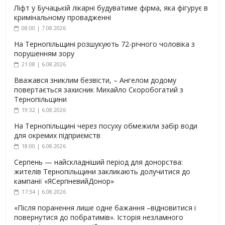
Ліфт у Бучацькій лікарні будуватиме фірма, яка фігурує в
кримінальному провадженні
08:00 | 7.08.2026
На Тернопільщині розшукують 72-річного чоловіка з
порушенням зору
21:08 | 6.08.2026
Вважався зниклим безвісти, – Ангелом додому
повертається захисник Михайло Скоробогатий з
Тернопільщини
19:32 | 6.08.2026
На Тернопільщині через посуху обмежили забір води
для окремих підприємств
18:00 | 6.08.2026
Серпень — найскладніший період для донорства:
жителів Тернопільщини закликають долучитися до
кампанії «ЯСерпневийДонор»
17:34 | 6.08.2026
«Після поранення лише одне бажання –відновитися і
повернутися до побратимів». Історія незламного