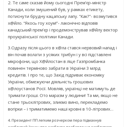
2. Те саме сказав йому сьогодні Прем’єр-міністр
Канади, коли змушений був, у рамках етикету,
потиснути брудну кацапську лапу. “Как?”- возмутився
х@йло. “Якось гоу хоум!”- лаконічно відповів
канадський прем’єр і продемонстрував х@йлу вектор
проукраїнської політики Канади.
3.Одразу після цього в х@ла стався нервовий напад і
він почав волати з усяких трибун і у всі підставлені
мікрофони, що Х@йлостан в ліце Газпромбанка
повинен терміново забрати в України 3 млрд
кредитів. І про те, що Захід підриває економіку
України, обмежуючи діяльність грошових
х@лоустанов Росії. Мовляв, українці не матимуть де
тримати гроші. Ото маразм у людини! Та ми, якщо не
стане трьохлітрових, злиємо вино, перекладемо
вогірки – і триматимемо наші кровні в 10-літрових…
4. Президент ПП легким розчерком пера підмахнув