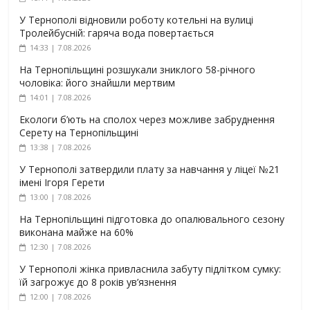
У Тернополі відновили роботу котельні на вулиці
Тролейбусній: гаряча вода повертається
14:33 | 7.08.2026
На Тернопільщині розшукали зниклого 58-річного
чоловіка: його знайшли мертвим
14:01 | 7.08.2026
Екологи б’ють на сполох через можливе забруднення
Серету на Тернопільщині
13:38 | 7.08.2026
У Тернополі затвердили плату за навчання у ліцеї №21
імені Ігоря Герети
13:00 | 7.08.2026
На Тернопільщині підготовка до опалювального сезону
виконана майже на 60%
12:30 | 7.08.2026
У Тернополі жінка привласнила забуту підлітком сумку:
їй загрожує до 8 років ув’язнення
12:00 | 7.08.2026