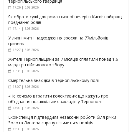
тернопільського гвардійця
17:26 | 6.08.2026
Як обрати суші для романтичної вечері в Києві: найкращі
поєднання ролів
17:14 | 6.08.2026
У липні митні надходження зросли на 77мільйонів
гривень
16:27 | 6.08.2026
Жителі Тернопільщини за 7 місяців сплатили понад 1,6
млрд грн військового збору
15:31 | 6.08.2026
Смертельна знахідка в тернопільському полі
15:07 | 6.08.2026
«Не хочемо втратити колективи»: що кажуть про
об’єднання позашкільних закладів у Тернополі
13:00 | 6.08.2026
Екоінспекція підтвердила незаконні роботи біля річки
Золота Липа: за справу візьметься поліція
12:33 | 6.08.2026