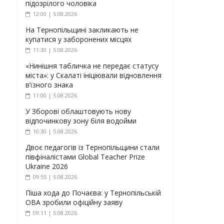
підозрілого чоловіка
12:00 | 5.08.2026
На Тернопільщині закликають не
купатися у заборонених місцях
11:30 | 5.08.2026
«Нинішня табличка не передає статусу
міста»: у Скалаті ініціювали відновлення
в’їзного знака
11:00 | 5.08.2026
У Зборові облаштовують нову
відпочинкову зону біля водойми
10:30 | 5.08.2026
Двоє педагогів із Тернопільщини стали
півфіналістами Global Teacher Prize
Ukraine 2026
09:55 | 5.08.2026
Піша хода до Почаєва: у Тернопільській
ОВА зробили офіційну заяву
09:11 | 5.08.2026