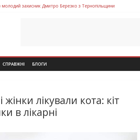
ув молодий захисник Дмитро Березко з Тернопільщини
 втратила захисника Володимира Вельму
нопільщини Петро Федів повертається до рідного дому «на щиті»
в скорботі: на щиті повертається воїн Володимир Паламарчук
лим безвісти, – Ангелом додому повертається захисник Михайло
СПРАВЖНІ
БЛОГИ
 жінки лікували кота: кіт
ки в лікарні