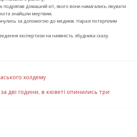
к подряпав домашній кіт, якого вони намагались лікувати
у кота знайшли мертвим.
нулись за допомогою до медиків. Наразі потерпілим
ведення експертизи на наявність збудника сказу.
хаського холдему
за дві години, в кюветі опинились три