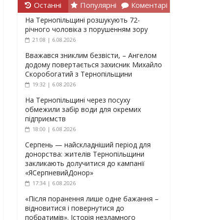
Останні
Популярні
Коментарі
На Тернопільщині розшукують 72-
річного чоловіка з порушенням зору
21:08 | 6.08.2026
Вважався зниклим безвісти, – Ангелом
додому повертається захисник Михайло
Скоробогатий з Тернопільщини
19:32 | 6.08.2026
На Тернопільщині через посуху
обмежили забір води для окремих
підприємств
18:00 | 6.08.2026
Серпень — найскладніший період для
донорства: жителів Тернопільщини
закликають долучитися до кампанії
«ЯСерпневийДонор»
17:34 | 6.08.2026
«Після поранення лише одне бажання –
відновитися і повернутися до
побратимів». Історія незламного