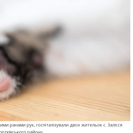
ними ранами рук, госпіталізували двох жительок с. Залісся
ортківського району.