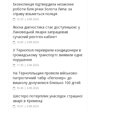
Екоінспекція підтвердила незаконні
роботи біля річки Золота Липа: за
справу візьметься поліція
12:33 | 6.08.2026
Якісна діагностика стає доступнішою: у
Лановецькій лікарні запрацював
сучасний рентген-кабінет
12:00 | 6.08.2026
У Тернополі перевірили кондиціонери в
громадському транспорті: виявили одне
порушення
11:30 | 6.08.2026
На Тернопільщині провели військово-
патріотичний табір «Легіонер»: до
вишколу долучилися близько 100 дітей
10:43 | 6.08.2026
Шестеро потерпілих унаслідок страшної
аварії в Кременці
10:01 | 6.08.2026