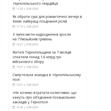
тернопільського гвардійця
17:26 | 6.08.2026
Як обрати суші для романтичної вечері в
Києві: найкращі поєднання ролів
17:14 | 6.08.2026
У липні митні надходження зросли
на 77мільйонів гривень
16:27 | 6.08.2026
Жителі Тернопільщини за 7 місяців
сплатили понад 1,6 млрд грн
військового збору
15:31 | 6.08.2026
Смертельна знахідка в тернопільському
полі
15:07 | 6.08.2026
«Не хочемо втратити колективи»: що
кажуть про об’єднання позашкільних
закладів у Тернополі
13:00 | 6.08.2026