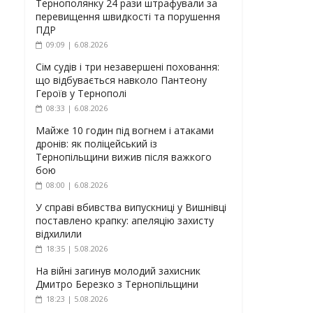
Тернополянку 24 рази штрафували за
перевищення швидкості та порушення
ПДР
09:09 | 6.08.2026
Сім судів і три незавершені поховання:
що відбувається навколо Пантеону
Героїв у Тернополі
08:33 | 6.08.2026
Майже 10 годин під вогнем і атаками
дронів: як поліцейський із
Тернопільщини вижив після важкого
бою
08:00 | 6.08.2026
У справі вбивства випускниці у Вишнівці
поставлено крапку: апеляцію захисту
відхилили
18:35 | 5.08.2026
На війні загинув молодий захисник
Дмитро Березко з Тернопільщини
18:23 | 5.08.2026