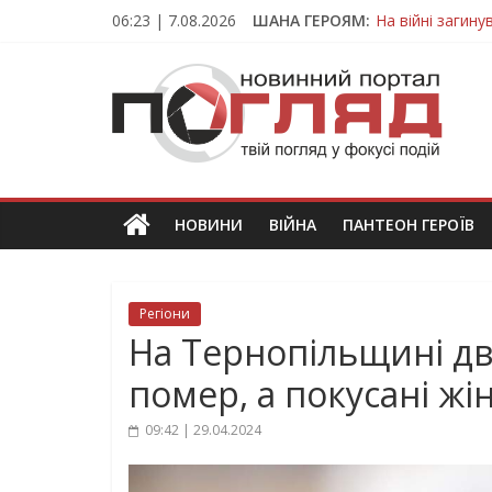
Skip
06:23 | 7.08.2026
ШАНА ГЕРОЯМ:
На війні загин
to
Тернопільщина
content
ПОГЛЯД
Захисник з Тер
Тернопільщина 
Вважався зник
Новини
Тернополя.
Тернопільські
новини
НОВИНИ
ВІЙНА
ПАНТЕОН ГЕРОЇВ
та
події
Регіони
На Тернопільщині дві
помер, а покусані жін
09:42 | 29.04.2024