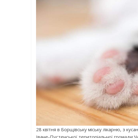
28 квітня в Борщівську міську лікарню, з куса
Іване-Пустенської територіальної громади Ч