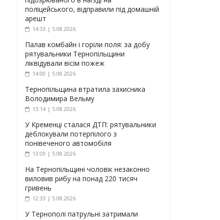
поліцейського, відправили під домашній
арешт
14:33 | 5.08.2026
Палав комбайн і горіли поля: за добу
рятувальники Тернопільщини
ліквідували вісім пожеж
14:00 | 5.08.2026
Тернопільщина втратила захисника
Володимира Вельму
13:14 | 5.08.2026
У Кременці сталася ДТП: рятувальники
деблокували потерпілого з
понівеченого автомобіля
13:09 | 5.08.2026
На Тернопільщині чоловік незаконно
виловив рибу на понад 220 тисяч
гривень
12:33 | 5.08.2026
У Тернополі патрульні затримали