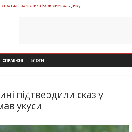
 втратила захисника Володимира Дичку
лим безвісти, – Ангелом додому повертається захисник Михайло
ув молодий захисник Дмитро Березко з Тернопільщини
 втратила захисника Володимира Вельму
втратила молодого захисника Андрія Іскоростенського
СПРАВЖНІ
БЛОГИ
ині підтвердили сказ у
мав укуси