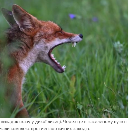
випадок сказу у дикої лисиці. Через це в населеному пункті
али комплекс протиепізоотичних заходів.