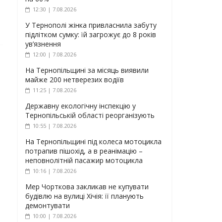
12:30 | 7.08.2026
У Тернополі жінка привласнила забуту
підлітком сумку: їй загрожує до 8 років
ув’язнення
12:00 | 7.08.2026
На Тернопільщині за місяць виявили
майже 200 нетверезих водіїв
11:25 | 7.08.2026
Державну екологічну інспекцію у
Тернопільській області реорганізують
10:55 | 7.08.2026
На Тернопільщині під колеса мотоцикла
потрапив пішохід, а в реанімацію –
неповнолітній пасажир мотоцикла
10:16 | 7.08.2026
Мер Чорткова закликав не купувати
будівлю на вулиці Хічія: її планують
демонтувати
10:00 | 7.08.2026