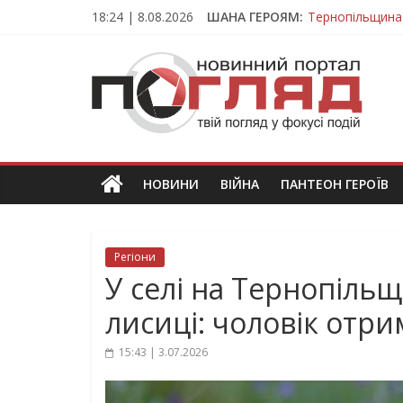
Skip
18:24 | 8.08.2026
ШАНА ГЕРОЯМ:
Тернопільщина
to
Вважався зник
content
ПОГЛЯД
На війні загин
Тернопільщина
Тернопільщина 
Новини
Тернополя.
Тернопільські
новини
НОВИНИ
ВІЙНА
ПАНТЕОН ГЕРОЇВ
та
події
Регіони
У селі на Тернопільщ
лисиці: чоловік отри
15:43 | 3.07.2026