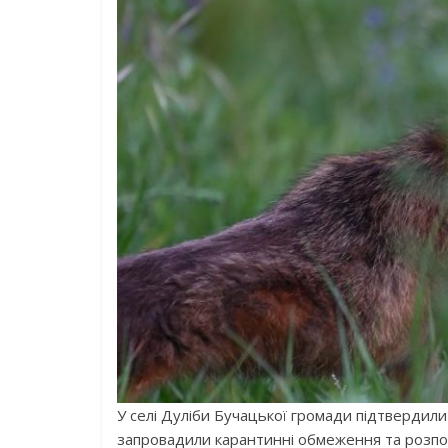
У селі Дуліби Бучацької громади підтвердили 
запровадили карантинні обмеження та розпоч