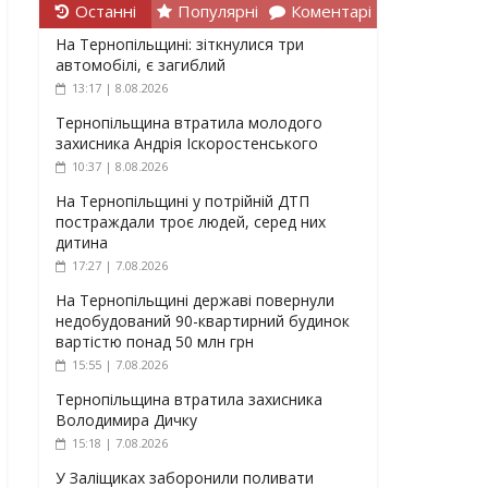
Останні
Популярні
Коментарі
На Тернопільщині: зіткнулися три
автомобілі, є загиблий
13:17 | 8.08.2026
Тернопільщина втратила молодого
захисника Андрія Іскоростенського
10:37 | 8.08.2026
На Тернопільщині у потрійній ДТП
постраждали троє людей, серед них
дитина
17:27 | 7.08.2026
На Тернопільщині державі повернули
недобудований 90-квартирний будинок
вартістю понад 50 млн грн
15:55 | 7.08.2026
Тернопільщина втратила захисника
Володимира Дичку
15:18 | 7.08.2026
У Заліщиках заборонили поливати