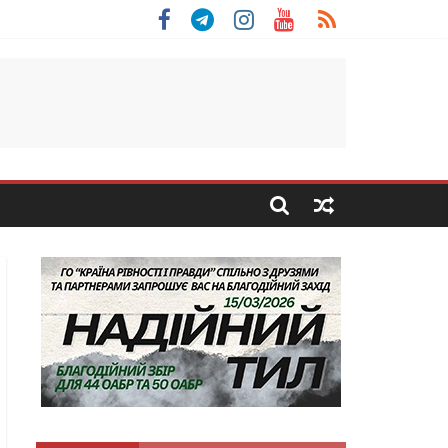
 Скоробогатий з Тернопільщини