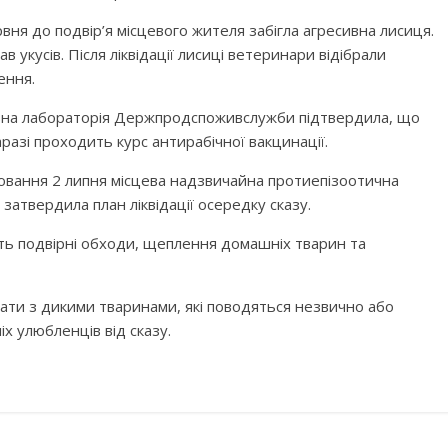
ервня до подвір’я місцевого жителя забігла агресивна лисиця.
в укусів. Після ліквідації лисиці ветеринари відібрали
ення.
авна лабораторія Держпродспоживслужби підтвердила, що
разі проходить курс антирабічної вакцинації.
ювання 2 липня місцева надзвичайна протиепізоотична
 затвердила план ліквідації осередку сказу.
ть подвірні обходи, щеплення домашніх тварин та
ти з дикими тваринами, які поводяться незвично або
х улюбленців від сказу.