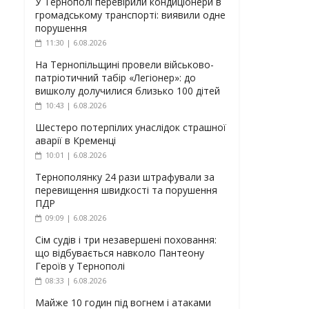
У Тернополі перевірили кондиціонери в
громадському транспорті: виявили одне
порушення
11:30 | 6.08.2026
На Тернопільщині провели військово-
патріотичний табір «Легіонер»: до
вишколу долучилися близько 100 дітей
10:43 | 6.08.2026
Шестеро потерпілих унаслідок страшної
аварії в Кременці
10:01 | 6.08.2026
Тернополянку 24 рази штрафували за
перевищення швидкості та порушення
ПДР
09:09 | 6.08.2026
Сім судів і три незавершені поховання:
що відбувається навколо Пантеону
Героїв у Тернополі
08:33 | 6.08.2026
Майже 10 годин під вогнем і атаками