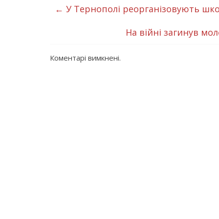
←
У Тернополі реорганізовують школи
На війні загинув м
Коментарі вимкнені.