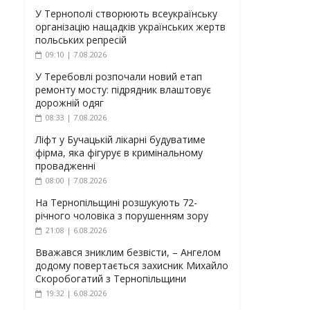
У Тернополі створюють всеукраїнську
організацію нащадків українських жертв
польських репресій
09:10 | 7.08.2026
У Теребовлі розпочали новий етап
ремонту мосту: підрядник влаштовує
дорожній одяг
08:33 | 7.08.2026
Ліфт у Бучацькій лікарні будуватиме
фірма, яка фігурує в кримінальному
провадженні
08:00 | 7.08.2026
На Тернопільщині розшукують 72-
річного чоловіка з порушенням зору
21:08 | 6.08.2026
Вважався зниклим безвісти, – Ангелом
додому повертається захисник Михайло
Скоробогатий з Тернопільщини
19:32 | 6.08.2026