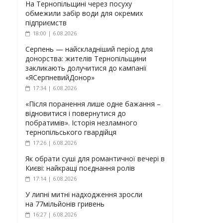
На Тернопільщині через посуху
обмежили забір води для окремих
підприємств
18:00 | 6.08.2026
Серпень — найскладніший період для
донорства: жителів Тернопільщини
закликають долучитися до кампанії
«ЯСерпневийДонор»
17:34 | 6.08.2026
«Після поранення лише одне бажання –
відновитися і повернутися до
побратимів». Історія незламного
тернопільського гвардійця
17:26 | 6.08.2026
Як обрати суші для романтичної вечері в
Києві: найкращі поєднання ролів
17:14 | 6.08.2026
У липні митні надходження зросли
на 77мільйонів гривень
16:27 | 6.08.2026