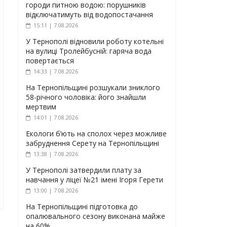
городи питною водою: порушників
відключатимуть від водопостачання
15:11 | 7.08.2026
У Тернополі відновили роботу котельні
на вулиці Тролейбусній: гаряча вода
повертається
14:33 | 7.08.2026
На Тернопільщині розшукали зниклого
58-річного чоловіка: його знайшли
мертвим
14:01 | 7.08.2026
Екологи б’ють на сполох через можливе
забруднення Серету на Тернопільщині
13:38 | 7.08.2026
У Тернополі затвердили плату за
навчання у ліцеї №21 імені Ігоря Герети
13:00 | 7.08.2026
На Тернопільщині підготовка до
опалювального сезону виконана майже
на 60%