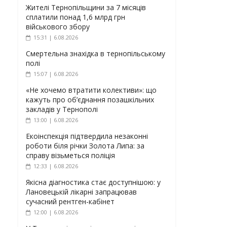
Жителі Тернопільщини за 7 місяців
сплатили понад 1,6 млрд грн
військового збору
15:31 | 6.08.2026
Смертельна знахідка в тернопільському
полі
15:07 | 6.08.2026
«Не хочемо втратити колективи»: що
кажуть про об’єднання позашкільних
закладів у Тернополі
13:00 | 6.08.2026
Екоінспекція підтвердила незаконні
роботи біля річки Золота Липа: за
справу візьметься поліція
12:33 | 6.08.2026
Якісна діагностика стає доступнішою: у
Лановецькій лікарні запрацював
сучасний рентген-кабінет
12:00 | 6.08.2026