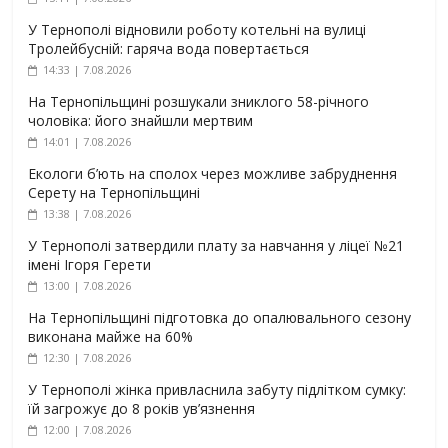
У Тернополі відновили роботу котельні на вулиці
Тролейбусній: гаряча вода повертається
14:33 | 7.08.2026
На Тернопільщині розшукали зниклого 58-річного
чоловіка: його знайшли мертвим
14:01 | 7.08.2026
Екологи б’ють на сполох через можливе забруднення
Серету на Тернопільщині
13:38 | 7.08.2026
У Тернополі затвердили плату за навчання у ліцеї №21
імені Ігоря Герети
13:00 | 7.08.2026
На Тернопільщині підготовка до опалювального сезону
виконана майже на 60%
12:30 | 7.08.2026
У Тернополі жінка привласнила забуту підлітком сумку:
їй загрожує до 8 років ув’язнення
12:00 | 7.08.2026