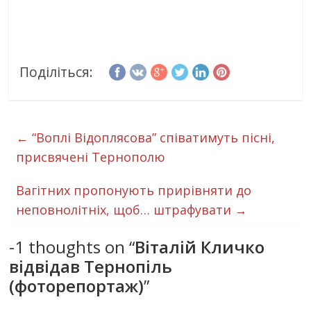
Поділіться:
←
“Воплі Відоплясова” співатимуть пісні,
присвячені Тернополю
Вагітних пропонують прирівняти до
неповнолітніх, щоб… штрафувати
→
-1 thoughts on “
Віталій Кличко
відвідав Тернопіль
(фоторепортаж)
”