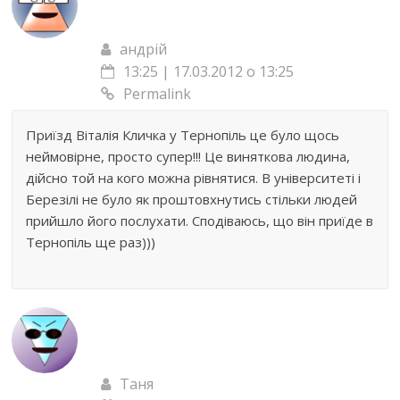
андрій
13:25 | 17.03.2012 о 13:25
Permalink
Приїзд Віталія Кличка у Тернопіль це було щось
неймовірне, просто супер!!! Це виняткова людина,
дійсно той на кого можна рівнятися. В університеті і
Березілі не було як проштовхнутись стільки людей
прийшло його послухати. Сподіваюсь, що він приїде в
Тернопіль ще раз)))
Таня