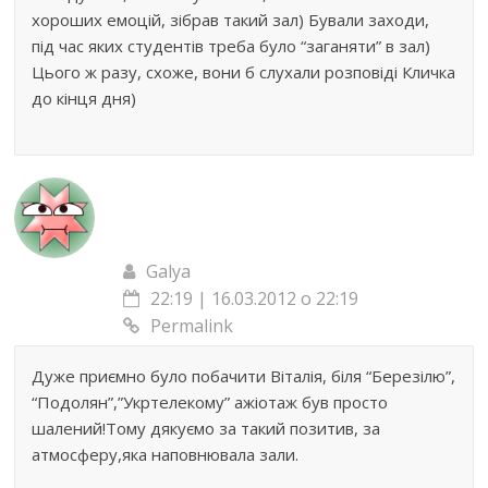
хороших емоцій, зібрав такий зал) Бували заходи,
під час яких студентів треба було “заганяти” в зал)
Цього ж разу, схоже, вони б слухали розповіді Кличка
до кінця дня)
Galya
22:19 | 16.03.2012 о 22:19
Permalink
Дуже приємно було побачити Віталія, біля “Березілю”,
“Подолян”,”Укртелекому” ажіотаж був просто
шалений!Тому дякуємо за такий позитив, за
атмосферу,яка наповнювала зали.