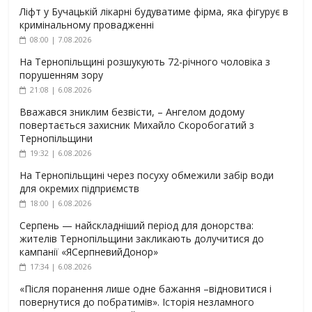
Ліфт у Бучацькій лікарні будуватиме фірма, яка фігурує в
кримінальному провадженні
08:00 | 7.08.2026
На Тернопільщині розшукують 72-річного чоловіка з
порушенням зору
21:08 | 6.08.2026
Вважався зниклим безвісти, – Ангелом додому
повертається захисник Михайло Скоробогатий з
Тернопільщини
19:32 | 6.08.2026
На Тернопільщині через посуху обмежили забір води
для окремих підприємств
18:00 | 6.08.2026
Серпень — найскладніший період для донорства:
жителів Тернопільщини закликають долучитися до
кампанії «ЯСерпневийДонор»
17:34 | 6.08.2026
«Після поранення лише одне бажання –відновитися і
повернутися до побратимів». Історія незламного