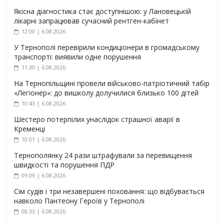
Якісна діагностика стає доступнішою: у Лановецькій
лікарні запрацював сучасний рентген-кабінет
12:00 | 6.08.2026
У Тернополі перевірили кондиціонери в громадському
транспорті: виявили одне порушення
11:30 | 6.08.2026
На Тернопільщині провели військово-патріотичний табір
«Легіонер»: до вишколу долучилися близько 100 дітей
10:43 | 6.08.2026
Шестеро потерпілих унаслідок страшної аварії в
Кременці
10:01 | 6.08.2026
Тернополянку 24 рази штрафували за перевищення
швидкості та порушення ПДР
09:09 | 6.08.2026
Сім судів і три незавершені поховання: що відбувається
навколо Пантеону Героїв у Тернополі
08:33 | 6.08.2026