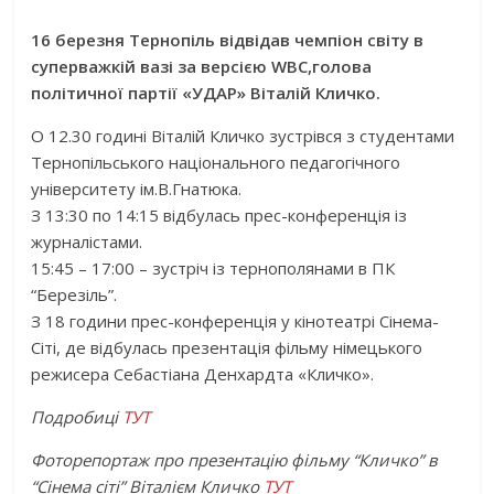
16 березня Тернопіль відвідав чемпіон світу в
суперважкій вазі за версією WBC,голова
політичної партії «УДАР» Віталій Кличко.
О 12.30 годині Віталій Кличко зустрівся з студентами
Тернопільського національного педагогічного
університету ім.В.Гнатюка.
З 13:30 по 14:15 відбулась прес-конференція із
журналістами.
15:45 – 17:00 – зустріч із тернополянами в ПК
“Березіль”.
З 18 години прес-конференція у кінотеатрі Сінема-
Сіті, де відбулась презентація фільму німецького
режисера Себастіана Денхардта «Кличко».
Подробиці
ТУТ
Фоторепортаж про презентацію фільму “Кличко” в
“Сінема сіті” Віталієм Кличко
ТУТ