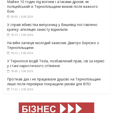
Майже 10 годин під вогнем і атаками дронів: як
поліцейський із Тернопільщини вижив після важкого
бою
08:00 | 6.08.2026
У справі вбивства випускниці у Вишнівці поставлено
крапку: апеляцію захисту відхилили
18:35 | 5.08.2026
На війні загинув молодий захисник Дмитро Березко з
Тернопільщини
18:23 | 5.08.2026
У Тернополі водій Tesla, позбавлений прав, сів за кермо
у стані наркотичного сп’яніння
18:00 | 5.08.2026
Протікав дах і не працювали душові: на Тернопільщині
лише після перевірки покращили умови для ВПО
17:22 | 5.08.2026