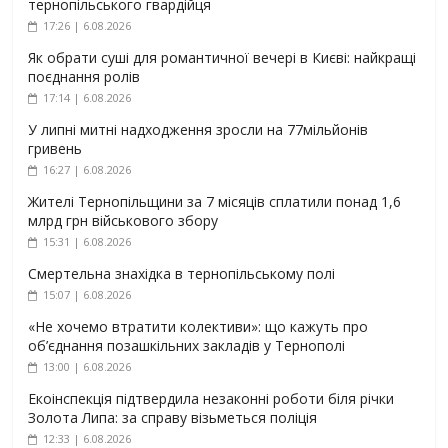
тернопільського гвардійця
17:26 | 6.08.2026
Як обрати суші для романтичної вечері в Києві: найкращі
поєднання ролів
17:14 | 6.08.2026
У липні митні надходження зросли на 77мільйонів
гривень
16:27 | 6.08.2026
Жителі Тернопільщини за 7 місяців сплатили понад 1,6
млрд грн військового збору
15:31 | 6.08.2026
Смертельна знахідка в тернопільському полі
15:07 | 6.08.2026
«Не хочемо втратити колективи»: що кажуть про
об’єднання позашкільних закладів у Тернополі
13:00 | 6.08.2026
Екоінспекція підтвердила незаконні роботи біля річки
Золота Липа: за справу візьметься поліція
12:33 | 6.08.2026