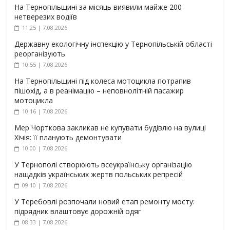
На Тернопільщині за місяць виявили майже 200
нетверезих водіїв
11:25 | 7.08.2026
Державну екологічну інспекцію у Тернопільській області
реорганізують
10:55 | 7.08.2026
На Тернопільщині під колеса мотоцикла потрапив
пішохід, а в реанімацію – неповнолітній пасажир
мотоцикла
10:16 | 7.08.2026
Мер Чорткова закликав не купувати будівлю на вулиці
Хічія: її планують демонтувати
10:00 | 7.08.2026
У Тернополі створюють всеукраїнську організацію
нащадків українських жертв польських репресій
09:10 | 7.08.2026
У Теребовлі розпочали новий етап ремонту мосту:
підрядник влаштовує дорожній одяг
08:33 | 7.08.2026