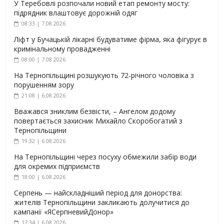
У Теребовлі розпочали новий етап ремонту мосту:
підрядник влаштовує дорожній одяг
08:33 | 7.08.2026
Ліфт у Бучацькій лікарні будуватиме фірма, яка фігурує в
кримінальному провадженні
08:00 | 7.08.2026
На Тернопільщині розшукують 72-річного чоловіка з
порушенням зору
21:08 | 6.08.2026
Вважався зниклим безвісти, – Ангелом додому
повертається захисник Михайло Скоробогатий з
Тернопільщини
19:32 | 6.08.2026
На Тернопільщині через посуху обмежили забір води
для окремих підприємств
18:00 | 6.08.2026
Серпень — найскладніший період для донорства:
жителів Тернопільщини закликають долучитися до
кампанії «ЯСерпневийДонор»
17:34 | 6.08.2026