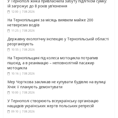
У Тернополі жінка привласнила забуту підлітком сумку:
їй загрожує до 8 років ув’язнення
12:00 | 7.08.2026
На Тернопільщині за місяць виявили майже 200
нетверезих водіїв
11:25 | 7.08.2026
Державну екологічну інспекцію у Тернопільській області
реорганізують
10:55 | 7.08.2026
На Тернопільщині під колеса мотоцикла потрапив
пішохід, а в реанімацію – неповнолітній пасажир
мотоцикла
10:16 | 7.08.2026
Мер Чорткова закликав не купувати будівлю на вулиці
Хічія: її планують демонтувати
10:00 | 7.08.2026
У Тернополі створюють всеукраїнську організацію
нащадків українських жертв польських репресій
09:10 | 7.08.2026