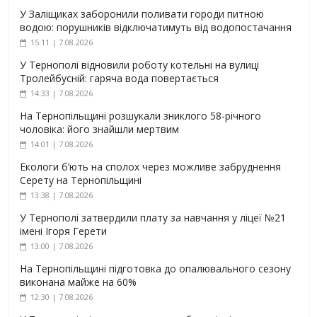
У Заліщиках заборонили поливати городи питною
водою: порушників відключатимуть від водопостачання
15:11 | 7.08.2026
У Тернополі відновили роботу котельні на вулиці
Тролейбусній: гаряча вода повертається
14:33 | 7.08.2026
На Тернопільщині розшукали зниклого 58-річного
чоловіка: його знайшли мертвим
14:01 | 7.08.2026
Екологи б’ють на сполох через можливе забруднення
Серету на Тернопільщині
13:38 | 7.08.2026
У Тернополі затвердили плату за навчання у ліцеї №21
імені Ігоря Герети
13:00 | 7.08.2026
На Тернопільщині підготовка до опалювального сезону
виконана майже на 60%
12:30 | 7.08.2026