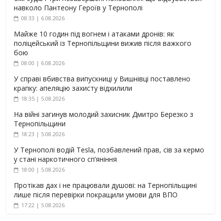
навколо Пантеону Героїв у Тернополі
08:33 | 6.08.2026
Майже 10 годин під вогнем і атаками дронів: як
поліцейський із Тернопільщини вижив після важкого
бою
08:00 | 6.08.2026
У справі вбивства випускниці у Вишнівці поставлено
крапку: апеляцію захисту відхилили
18:35 | 5.08.2026
На війні загинув молодий захисник Дмитро Березко з
Тернопільщини
18:23 | 5.08.2026
У Тернополі водій Tesla, позбавлений прав, сів за кермо
у стані наркотичного сп’яніння
18:00 | 5.08.2026
Протікав дах і не працювали душові: на Тернопільщині
лише після перевірки покращили умови для ВПО
17:22 | 5.08.2026