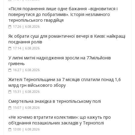
«Після поранення лише одне бажання –відновитися і
повернутися до побратимів». Історія незламного
тернопільського гвардійця
17:26 | 6.08.2026
Як обрати суші для романтичної вечері в Києві: найкращі
поєднання ролів
17:14 | 6.08.2026
У липні митні надходження зросли на 77мільйонів
гривень
16:27 | 6.08.2026
Жителі Тернопільщини за 7 місяців сплатили понад 1,6
млрд грн військового збору
15:31 | 6.08.2026
Смертельна знахідка в тернопільському полі
15:07 | 6.08.2026
«Не хочемо втратити колективи»: що кажуть про
об’єднання позашкільних закладів у Тернополі
13:00 | 6.08.2026