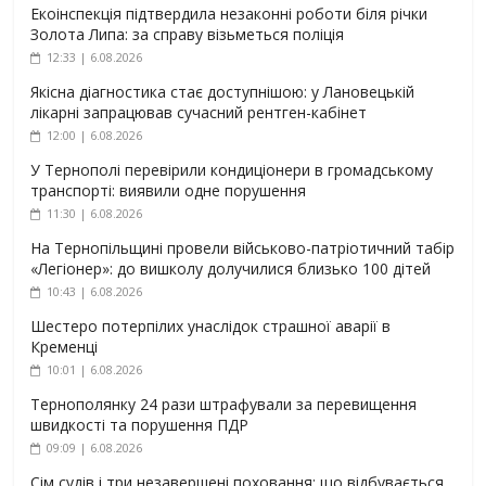
Екоінспекція підтвердила незаконні роботи біля річки
Золота Липа: за справу візьметься поліція
12:33 | 6.08.2026
Якісна діагностика стає доступнішою: у Лановецькій
лікарні запрацював сучасний рентген-кабінет
12:00 | 6.08.2026
У Тернополі перевірили кондиціонери в громадському
транспорті: виявили одне порушення
11:30 | 6.08.2026
На Тернопільщині провели військово-патріотичний табір
«Легіонер»: до вишколу долучилися близько 100 дітей
10:43 | 6.08.2026
Шестеро потерпілих унаслідок страшної аварії в
Кременці
10:01 | 6.08.2026
Тернополянку 24 рази штрафували за перевищення
швидкості та порушення ПДР
09:09 | 6.08.2026
Сім судів і три незавершені поховання: що відбувається