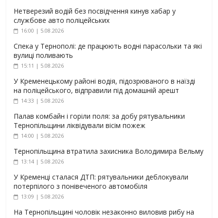
Нетверезий водій без посвідчення кинув хабар у
службове авто поліцейських
16:00 | 5.08.2026
Спека у Тернополі: де працюють водні парасольки та які
вулиці поливають
15:11 | 5.08.2026
У Кременецькому районі водія, підозрюваного в наїзді
на поліцейського, відправили під домашній арешт
14:33 | 5.08.2026
Палав комбайн і горіли поля: за добу рятувальники
Тернопільщини ліквідували вісім пожеж
14:00 | 5.08.2026
Тернопільщина втратила захисника Володимира Вельму
13:14 | 5.08.2026
У Кременці сталася ДТП: рятувальники деблокували
потерпілого з понівеченого автомобіля
13:09 | 5.08.2026
На Тернопільщині чоловік незаконно виловив рибу на