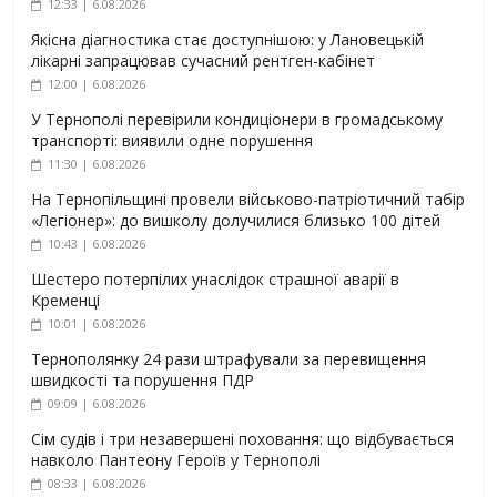
12:33 | 6.08.2026
Якісна діагностика стає доступнішою: у Лановецькій
лікарні запрацював сучасний рентген-кабінет
12:00 | 6.08.2026
У Тернополі перевірили кондиціонери в громадському
транспорті: виявили одне порушення
11:30 | 6.08.2026
На Тернопільщині провели військово-патріотичний табір
«Легіонер»: до вишколу долучилися близько 100 дітей
10:43 | 6.08.2026
Шестеро потерпілих унаслідок страшної аварії в
Кременці
10:01 | 6.08.2026
Тернополянку 24 рази штрафували за перевищення
швидкості та порушення ПДР
09:09 | 6.08.2026
Сім судів і три незавершені поховання: що відбувається
навколо Пантеону Героїв у Тернополі
08:33 | 6.08.2026