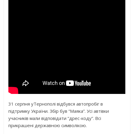
31 серпня уТернополі відбувся автопробіг в
підтримку України. Збір був “Маяка”. Усі автівки
учасників мали відповідати “дрес-коду”. Всі
прикрашені державною символікою.