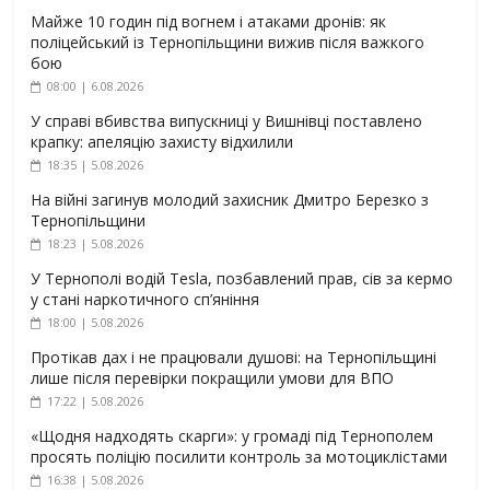
Майже 10 годин під вогнем і атаками дронів: як
поліцейський із Тернопільщини вижив після важкого
бою
08:00 | 6.08.2026
У справі вбивства випускниці у Вишнівці поставлено
крапку: апеляцію захисту відхилили
18:35 | 5.08.2026
На війні загинув молодий захисник Дмитро Березко з
Тернопільщини
18:23 | 5.08.2026
У Тернополі водій Tesla, позбавлений прав, сів за кермо
у стані наркотичного сп’яніння
18:00 | 5.08.2026
Протікав дах і не працювали душові: на Тернопільщині
лише після перевірки покращили умови для ВПО
17:22 | 5.08.2026
«Щодня надходять скарги»: у громаді під Тернополем
просять поліцію посилити контроль за мотоциклістами
16:38 | 5.08.2026