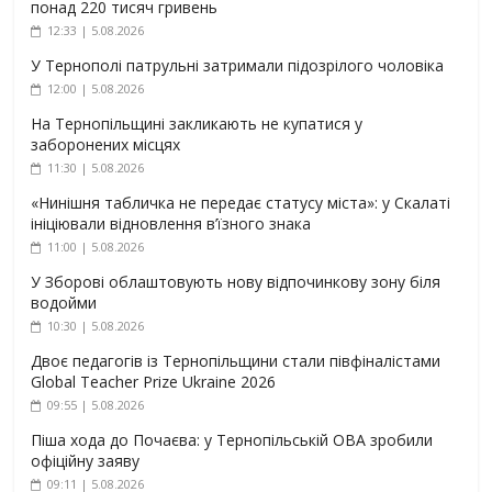
понад 220 тисяч гривень
12:33 | 5.08.2026
У Тернополі патрульні затримали підозрілого чоловіка
12:00 | 5.08.2026
На Тернопільщині закликають не купатися у
заборонених місцях
11:30 | 5.08.2026
«Нинішня табличка не передає статусу міста»: у Скалаті
ініціювали відновлення в’їзного знака
11:00 | 5.08.2026
У Зборові облаштовують нову відпочинкову зону біля
водойми
10:30 | 5.08.2026
Двоє педагогів із Тернопільщини стали півфіналістами
Global Teacher Prize Ukraine 2026
09:55 | 5.08.2026
Піша хода до Почаєва: у Тернопільській ОВА зробили
офіційну заяву
09:11 | 5.08.2026