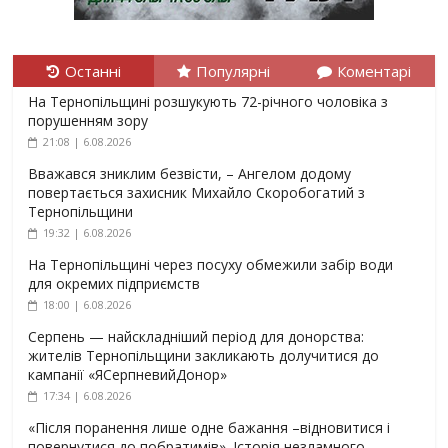
Останні
Популярні
Коментарі
На Тернопільщині розшукують 72-річного чоловіка з
порушенням зору
21:08 | 6.08.2026
Вважався зниклим безвісти, – Ангелом додому
повертається захисник Михайло Скоробогатий з
Тернопільщини
19:32 | 6.08.2026
На Тернопільщині через посуху обмежили забір води
для окремих підприємств
18:00 | 6.08.2026
Серпень — найскладніший період для донорства:
жителів Тернопільщини закликають долучитися до
кампанії «ЯСерпневийДонор»
17:34 | 6.08.2026
«Після поранення лише одне бажання –відновитися і
повернутися до побратимів». Історія незламного