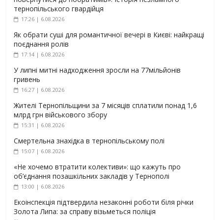
тернопільського гвардійця
17:26 | 6.08.2026
Як обрати суші для романтичної вечері в Києві: найкращі
поєднання ролів
17:14 | 6.08.2026
У липні митні надходження зросли на 77мільйонів
гривень
16:27 | 6.08.2026
Жителі Тернопільщини за 7 місяців сплатили понад 1,6
млрд грн військового збору
15:31 | 6.08.2026
Смертельна знахідка в тернопільському полі
15:07 | 6.08.2026
«Не хочемо втратити колективи»: що кажуть про
об’єднання позашкільних закладів у Тернополі
13:00 | 6.08.2026
Екоінспекція підтвердила незаконні роботи біля річки
Золота Липа: за справу візьметься поліція