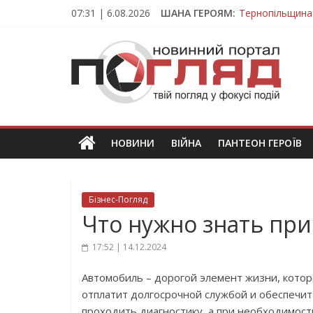
Skip
07:31 | 6.08.2026
ШАНА ГЕРОЯМ:
Тернопільщина
to
Захисник з Тер
content
ПОГЛЯД
Тернопільщина 
Під час викона
На війні загин
Новини
Тернополя.
Тернопільські
новини
НОВИНИ
ВІЙНА
ПАНТЕОН ГЕРОЇВ
та
події
Бізнес-Погляд
Что нужно знать пр
17:52 | 14.12.2024
Автомобиль – дорогой элемент жизни, котор
отплатит долгосрочной службой и обеспечи
проходить диагностику, а при необходимост