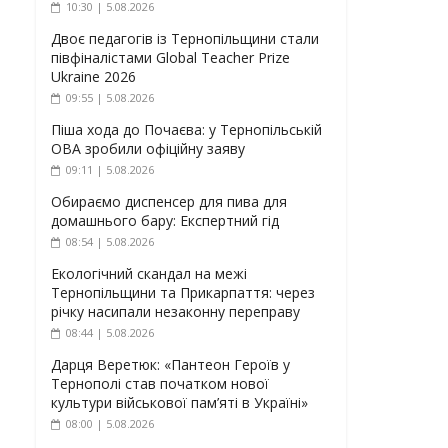
10:30 | 5.08.2026
Двоє педагогів із Тернопільщини стали
півфіналістами Global Teacher Prize
Ukraine 2026
09:55 | 5.08.2026
Піша хода до Почаєва: у Тернопільській
ОВА зробили офіційну заяву
09:11 | 5.08.2026
Обираємо диспенсер для пива для
домашнього бару: Експертний гід
08:54 | 5.08.2026
Екологічний скандал на межі
Тернопільщини та Прикарпаття: через
річку насипали незаконну переправу
08:44 | 5.08.2026
Дарця Веретюк: «Пантеон Героїв у
Тернополі став початком нової
культури військової пам’яті в Україні»
08:00 | 5.08.2026