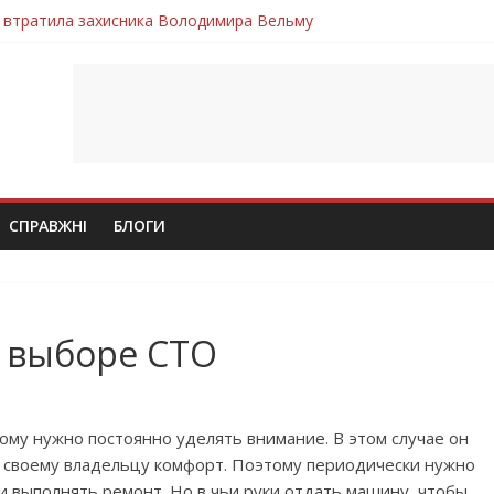
 втратила захисника Володимира Вельму
нопільщини Петро Федів повертається до рідного дому «на щиті»
в скорботі: на щиті повертається воїн Володимир Паламарчук
ння бойового завдання загинув захисник Юрій Пушкар з Тернопі
ув молодий захисник Дмитро Березко з Тернопільщини
СПРАВЖНІ
БЛОГИ
и выборе СТО
ому нужно постоянно уделять внимание. В этом случае он
т своему владельцу комфорт. Поэтому периодически нужно
и выполнять ремонт. Но в чьи руки отдать машину, чтобы