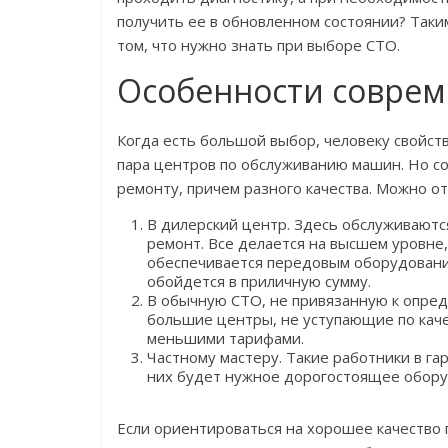
получить ее в обновленном состоянии? Таки
том, что нужно знать при выборе СТО.
Особенности соврем
Когда есть большой выбор, человеку свойст
пара центров по обслуживанию машин. Но с
ремонту, причем разного качества. Можно о
В дилерский центр. Здесь обслуживаются
ремонт. Все делается на высшем уровне
обеспечивается передовым оборудовани
обойдется в приличную сумму.
В обычную СТО, не привязанную к опре
большие центры, не уступающие по каче
меньшими тарифами.
Частному мастеру. Такие работники в га
них будет нужное дорогостоящее оборуд
Если ориентироваться на хорошее качество 