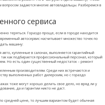
м вопросом задаются многие автовладельцы. Разберемся в
енного сервиса
венно теряться. Гораздо проще, если в городе находится
овременный автосервис насчитывает множество точек по
тдать машину:
 авто, купленные в салонах, выполняется гарантийный
, так как подбирается профессиональный персонал, который
ем. Но есть один существенный недостаток – ремонт
деленным производителям. Среди них встречаются и
ству выполненных работ дилерским, но с гораздо
ражах тоже могут хорошо делать свое дело, но вряд ли у
ование, да и гарантии никто не даст.
по средней цене, то лучшим вариантом будет обычная