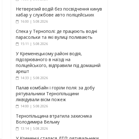
Нетверезий водій без посвідчення кинув
хабар у службове авто поліцейських
16:00 | 5.08.2026
Спека у Тернополі: де працюють водні
парасольки та які вулиці поливають
15:11 | 5.08.2026
У Кременецькому районі водія,
підозрюваного в наїзді на
поліцейського, відправили під домашній
арешт
14:33 | 5.08.2026
Палав комбайн і горіли поля: за добу
рятувальники Тернопільщини
ліквідували вісім пожеж
14:00 | 5.08.2026
Тернопільщина втратила захисника
Володимира Вельму
13:14 | 5.08.2026
У Кременці сталася ДТП: рятувальники