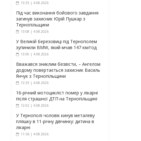
13:33 | 4.08.2026
Під час виконання бойового завдання
загинув захисник Юрій Пушкар з
Тернопільщини
13:08 | 4.08.2026
У Великій Березовиці під Тернополем
зупинили BMW, який мчав 147 км/год
13:00 | 4.08.2026
Вважався зниклим безвісти, – Ангелом
додому повертається захисник Василь
Янчук з Тернопільщини
12:33 | 4.08.2026
16-річний мотоцикліст помер у лікарні
після страшної ДТП на Тернопільщині
12:02 | 4.08.2026
У Тернополі чоловік кинув металеву
пляшку в 11-річну дівчинку: дитина в
лікарні
11:56 | 4.08.2026