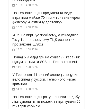
16:30 | 4.08.2026
На Тернопільщині продавчиня меду
втратила майже 70 тисяч гривень через
фейкову «безпечну доставку»
16:00 | 4.08.2026
«СЗЧ не вирішує проблему, а ускладнює
її»: у Тернопільському ТЦК розповіли
про законні шляхи
15:00 | 4.08.2026
Понад 5,8 млрд грн на соціальні гарантії:
підсумки сплати ЄСВ на Тернопільщині
14:33 | 4.08.2026
У Тернополі 11-річний хлопець поцупив
велосипед у сусідки. Тепер його чекає
кримінал
14:00 | 4.08.2026
На Тернопільщині рятувальники за добу
ліквідували п’ять пожеж та врятували 50
гектарів урожаю