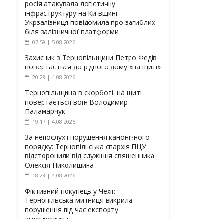
росія атакувала логістичну
інфраструктуру на Київщині:
Укрзалізниця повідомила про загиблих
біля залізничної платформи
07:59 | 5.08.2026
Захисник з Тернопільщини Петро Федів
повертається до рідного дому «на щиті»
20:28 | 4.08.2026
Тернопільщина в скорботі: на щиті
повертається воїн Володимир
Паламарчук
19:17 | 4.08.2026
За непослух і порушення канонічного
порядку: Тернопільська єпархія ПЦУ
відсторонили від служіння священника
Олексія Николишина
18:28 | 4.08.2026
Фіктивний покупець у Чехії:
Тернопільська митниця викрила
порушення під час експорту
агропродукції