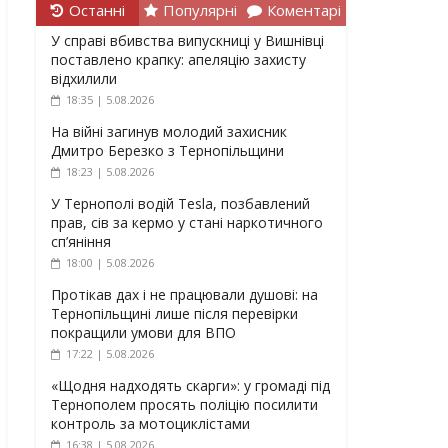
Останні
Популярні
Коментарі
У справі вбивства випускниці у Вишнівці
поставлено крапку: апеляцію захисту
відхилили
18:35 | 5.08.2026
На війні загинув молодий захисник
Дмитро Березко з Тернопільщини
18:23 | 5.08.2026
У Тернополі водій Tesla, позбавлений
прав, сів за кермо у стані наркотичного
сп’яніння
18:00 | 5.08.2026
Протікав дах і не працювали душові: на
Тернопільщині лише після перевірки
покращили умови для ВПО
17:22 | 5.08.2026
«Щодня надходять скарги»: у громаді під
Тернополем просять поліцію посилити
контроль за мотоциклістами
16:38 | 5.08.2026