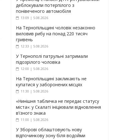
деблокували потерпілого з
понівеченого автомобіля
13:09 | 5.08.2026
На Тернопільщині чоловік незаконно
виловив рибу на понад 220 тисяч
гривень
12:33 | 5.08.2026
У Тернополі патрульні затримали
підозрілого чоловіка
12:00 | 5.08.2026
На Тернопільщині закликають не
купатися у заборонених місцях
11:30 | 5.08.2026
«Нинішня табличка не передає статусу
міста»: у Скалаті ініціювали відновлення
в’їзного знака
11:00 | 5.08.2026
У Зборові облаштовують нову
відпочинкову зону біля водойми