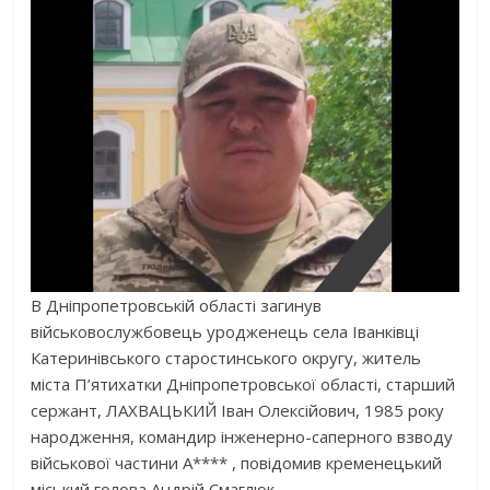
В Дніпропетровській області загинув
військовослужбовець уродженець села Іванківці
Катеринівського старостинського округу, житель
міста П’ятихатки Дніпропетровської області, старший
сержант, ЛАХВАЦЬКИЙ Іван Олексійович, 1985 року
народження, командир інженерно-саперного взводу
військової частини А**** , повідомив кременецький
міський голова
Андрій Смаглюк