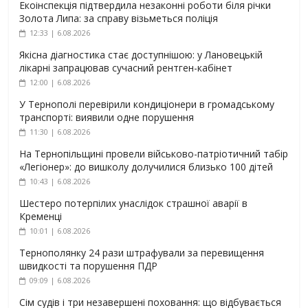
Екоінспекція підтвердила незаконні роботи біля річки
Золота Липа: за справу візьметься поліція
12:33 | 6.08.2026
Якісна діагностика стає доступнішою: у Лановецькій
лікарні запрацював сучасний рентген-кабінет
12:00 | 6.08.2026
У Тернополі перевірили кондиціонери в громадському
транспорті: виявили одне порушення
11:30 | 6.08.2026
На Тернопільщині провели військово-патріотичний табір
«Легіонер»: до вишколу долучилися близько 100 дітей
10:43 | 6.08.2026
Шестеро потерпілих унаслідок страшної аварії в
Кременці
10:01 | 6.08.2026
Тернополянку 24 рази штрафували за перевищення
швидкості та порушення ПДР
09:09 | 6.08.2026
Сім судів і три незавершені поховання: що відбувається