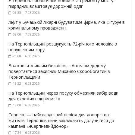
У Теребовлі розпочали новий етап ремонту мосту:
підрядник влаштовує дорожній одяг
08:33 | 7.08.2026
Ліфт у Бучацькій лікарні будуватиме фірма, яка фігурує в
кримінальному провадженні
08:00 | 7.08.2026
На Тернопільщині розшукують 72-річного чоловіка з
порушенням зору
21:08 | 6.08.2026
Вважався зниклим безвісти, – Ангелом додому
повертається захисник Михайло Скоробогатий з
Тернопільщини
19:32 | 6.08.2026
На Тернопільщині через посуху обмежили забір води
для окремих підприємств
18:00 | 6.08.2026
Серпень — найскладніший період для донорства:
жителів Тернопільщини закликають долучитися до
кампанії «ЯСерпневийДонор»
17:34 | 6.08.2026