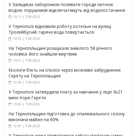
У Заліщиках заборонили поливати городи питною
водою: порушників відключатимуть від водопостачання
15:11 | 7.08.2026
У Тернополі відновили роботу котельні на вулиці
Тролейбусній: гаряча вода повертається
14:33 | 7.08.2026
На Тернопільщині розшукали зниклого 58-річного
чоловіка: його знайшли мертвим
14:01 | 7.08.2026
Екологи б’ють на сполох через можливе забруднення
Серету на Тернопільщині
13:38 | 7.08.2026
У Тернополі затвердили плату за навчання у ліцеї №21
імені Ігоря Герети
13:00 | 7.08.2026
На Тернопільщині підготовка до опалювального сезону
виконана майже на 60%
12:30 | 7.08.2026
У Тернополі жінка привласнила забуту підлітком сумку: