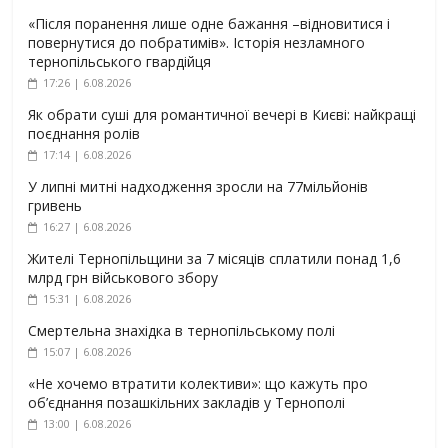
«Після поранення лише одне бажання –відновитися і
повернутися до побратимів». Історія незламного
тернопільського гвардійця
17:26 | 6.08.2026
Як обрати суші для романтичної вечері в Києві: найкращі
поєднання ролів
17:14 | 6.08.2026
У липні митні надходження зросли на 77мільйонів
гривень
16:27 | 6.08.2026
Жителі Тернопільщини за 7 місяців сплатили понад 1,6
млрд грн військового збору
15:31 | 6.08.2026
Смертельна знахідка в тернопільському полі
15:07 | 6.08.2026
«Не хочемо втратити колективи»: що кажуть про
об’єднання позашкільних закладів у Тернополі
13:00 | 6.08.2026