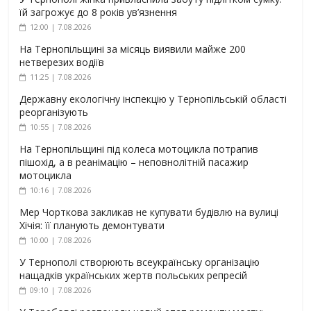
їй загрожує до 8 років ув’язнення
12:00 | 7.08.2026
На Тернопільщині за місяць виявили майже 200
нетверезих водіїв
11:25 | 7.08.2026
Державну екологічну інспекцію у Тернопільській області
реорганізують
10:55 | 7.08.2026
На Тернопільщині під колеса мотоцикла потрапив
пішохід, а в реанімацію – неповнолітній пасажир
мотоцикла
10:16 | 7.08.2026
Мер Чорткова закликав не купувати будівлю на вулиці
Хічія: її планують демонтувати
10:00 | 7.08.2026
У Тернополі створюють всеукраїнську організацію
нащадків українських жертв польських репресій
09:10 | 7.08.2026