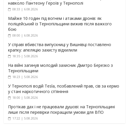
навколо Пантеону Героїв у Тернополі
08:33 | 6.08.2026
Майже 10 годин під вогнем і атаками дронів: як
поліцейський із Тернопільщини вижив після важкого
бою
08:00 | 6.08.2026
У справі вбивства випускниці у Вишнівці поставлено
крапку: апеляцію захисту відхилили
18:35 | 5.08.2026
На війні загинув молодий захисник Дмитро Березко з
Тернопільщини
18:23 | 5.08.2026
У Тернополі водій Tesla, позбавлений прав, сів за кермо
у стані наркотичного сп’яніння
18:00 | 5.08.2026
Протікав дах і не працювали душові: на Тернопільщині
лише після перевірки покращили умови для ВПО
17:22 | 5.08.2026