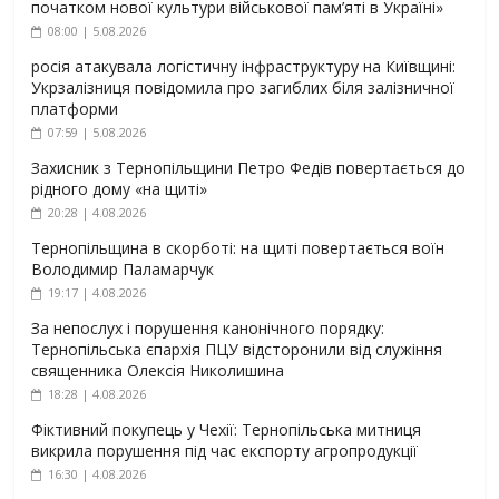
початком нової культури військової пам’яті в Україні»
08:00 | 5.08.2026
росія атакувала логістичну інфраструктуру на Київщині:
Укрзалізниця повідомила про загиблих біля залізничної
платформи
07:59 | 5.08.2026
Захисник з Тернопільщини Петро Федів повертається до
рідного дому «на щиті»
20:28 | 4.08.2026
Тернопільщина в скорботі: на щиті повертається воїн
Володимир Паламарчук
19:17 | 4.08.2026
За непослух і порушення канонічного порядку:
Тернопільська єпархія ПЦУ відсторонили від служіння
священника Олексія Николишина
18:28 | 4.08.2026
Фіктивний покупець у Чехії: Тернопільська митниця
викрила порушення під час експорту агропродукції
16:30 | 4.08.2026