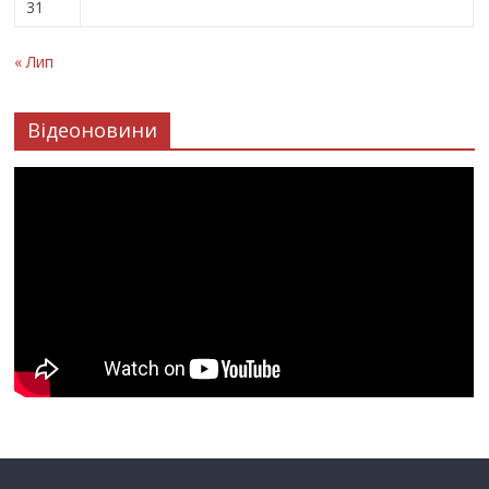
31
« Лип
Відеоновини