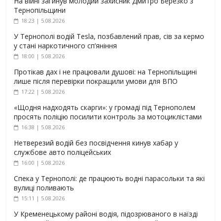
На війні загинув молодий захисник Дмитро Березко з
Тернопільщини
18:23 | 5.08.2026
У Тернополі водій Tesla, позбавлений прав, сів за кермо
у стані наркотичного сп’яніння
18:00 | 5.08.2026
Протікав дах і не працювали душові: на Тернопільщині
лише після перевірки покращили умови для ВПО
17:22 | 5.08.2026
«Щодня надходять скарги»: у громаді під Тернополем
просять поліцію посилити контроль за мотоциклістами
16:38 | 5.08.2026
Нетверезий водій без посвідчення кинув хабар у
службове авто поліцейських
16:00 | 5.08.2026
Спека у Тернополі: де працюють водні парасольки та які
вулиці поливають
15:11 | 5.08.2026
У Кременецькому районі водія, підозрюваного в наїзді