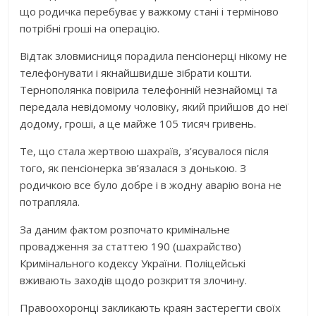
що родичка перебуває у важкому стані і терміново
потрібні гроші на операцію.
Відтак зловмисниця порадила пенсіонерці нікому не
телефонувати і якнайшвидше зібрати кошти.
Тернополянка повірила телефонній незнайомці та
передала невідомому чоловіку, який прийшов до неї
додому, гроші, а це майже 105 тисяч гривень.
Те, що стала жертвою шахраїв, з’ясувалося після
того, як пенсіонерка зв’язалася з донькою. З
родичкою все було добре і в жодну аварію вона не
потрапляла.
За даним фактом розпочато кримінальне
провадження за статтею 190 (шахрайство)
Кримінального кодексу України. Поліцейські
вживають заходів щодо розкриття злочину.
Правоохоронці закликають краян застерегти своїх