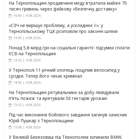
На Тернопільщині продавчиня меду втратила майже 70
тисяч гривень через фейкову «безпечну доставку»
16:00 | 4.08.2026
«СЗЧ не вирішує проблему, а ускладнює її»: у
Тернопільському ТЦК розповіли про законні шляхи
15:00 | 4.08.2026
Понад 5,8 млрд грн на соціальні гарантії: підсумки сплати
ЄСВ на Тернопільщині
14:33 | 4.08.2026
У Тернополі 11-річний хлопець поцупив велосипед у
сусідки. Тепер його чекає кримінал
14:00 | 4.08.2026
На Тернопільщині рятувальники за добу ліквідували
п’ять пожеж та врятували 50 гектарів урожаю
13:33 | 4.08.2026
Під час виконання бойового завдання загинув захисник
Юрій Пушкар з Тернопільщини
13:08 | 4.08.2026
У Великій Березовиці під Тернополем зупинили BMW,