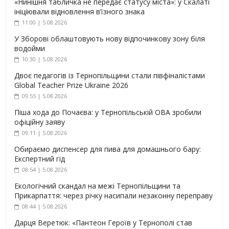
«Нинішня табличка не передає статусу міста»: у Скалаті
ініціювали відновлення в’їзного знака
11:00 | 5.08.2026
У Зборові облаштовують нову відпочинкову зону біля
водойми
10:30 | 5.08.2026
Двоє педагогів із Тернопільщини стали півфіналістами
Global Teacher Prize Ukraine 2026
09:55 | 5.08.2026
Піша хода до Почаєва: у Тернопільській ОВА зробили
офіційну заяву
09:11 | 5.08.2026
Обираємо диспенсер для пива для домашнього бару:
Експертний гід
08:54 | 5.08.2026
Екологічний скандал на межі Тернопільщини та
Прикарпаття: через річку насипали незаконну переправу
08:44 | 5.08.2026
Дарця Веретюк: «Пантеон Героїв у Тернополі став