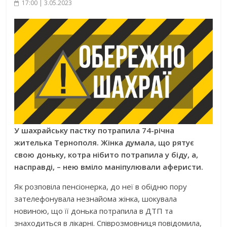
17:00 | 3.05.2023
У шахрайську пастку потрапила 74-річна
жителька Тернополя. Жінка думала, що рятує
свою доньку, котра нібито потрапила у біду, а,
насправді, – нею вміло маніпулювали аферисти.
Як розповіла пенсіонерка, до неї в обідню пору
зателефонувала незнайома жінка, шокувала
новиною, що її донька потрапила в ДТП та
знаходиться в лікарні. Співрозмовниця повідомила,