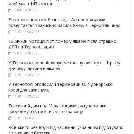
який мчав 147 км/год
13:00 | 4.08.2026
Вважався зниклим безвісти, – Ангелом додому
повертається захисник Василь Янчук з Тернопільщини
12:33 | 4.08.2026
16-річний мотоцикліст помер у лікарні після страшної
ДТП на Тернопільщині
12:02 | 4.08.2026
У Тернополі чоловік кинув металеву пляшку в 11-річну
дівчинку: дитина в лікарні
11:56 | 4.08.2026
У Тернополі оголосили терміновий збір донорської
крові для захисників
11:18 | 4.08.2026
Токсичний дим над Малашівцями: рятувальники
продовжують гасити сміттєзвалище
10:35 | 4.08.2026
Як вижити без води під час війни: українцям підготували
10 сценаріїв безпеки