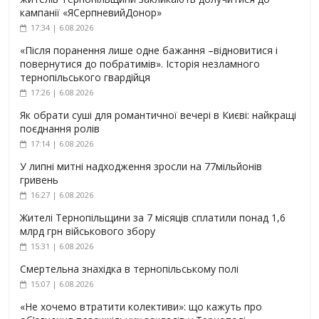
кампанії «ЯСерпневийДонор»
17:34 | 6.08.2026
«Після поранення лише одне бажання –відновитися і
повернутися до побратимів». Історія незламного
тернопільського гвардійця
17:26 | 6.08.2026
Як обрати суші для романтичної вечері в Києві: найкращі
поєднання ролів
17:14 | 6.08.2026
У липні митні надходження зросли на 77мільйонів
гривень
16:27 | 6.08.2026
Жителі Тернопільщини за 7 місяців сплатили понад 1,6
млрд грн військового збору
15:31 | 6.08.2026
Смертельна знахідка в тернопільському полі
15:07 | 6.08.2026
«Не хочемо втратити колективи»: що кажуть про