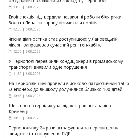
об’єднання позашкільних закладів у Тернополі
13:00 | 6.08.2026
Екоінспекція підтвердила незаконні роботи біля річки
Золота Липа: за справу візьметься поліція
12:33 | 6.08.2026
Якісна діагностика стає доступнішою: у Лановецькій
лікарні запрацював сучасний рентген-кабінет
12:00 | 6.08.2026
У Тернополі перевірили кондиціонери в громадському
транспорті: виявили одне порушення
11:30 | 6.08.2026
На Тернопільщині провели військово-патріотичний табір
«Легіонер»: до вишколу долучилися близько 100 дітей
10:43 | 6.08.2026
Шестеро потерпілих унаслідок страшної аварії в
Кременці
10:01 | 6.08.2026
Тернополянку 24 рази штрафували за перевищення
швидкості та порушення ПДР