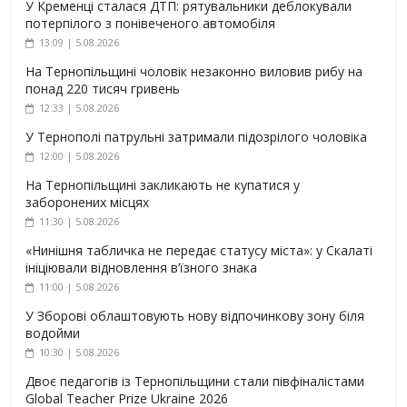
У Кременці сталася ДТП: рятувальники деблокували
потерпілого з понівеченого автомобіля
13:09 | 5.08.2026
На Тернопільщині чоловік незаконно виловив рибу на
понад 220 тисяч гривень
12:33 | 5.08.2026
У Тернополі патрульні затримали підозрілого чоловіка
12:00 | 5.08.2026
На Тернопільщині закликають не купатися у
заборонених місцях
11:30 | 5.08.2026
«Нинішня табличка не передає статусу міста»: у Скалаті
ініціювали відновлення в’їзного знака
11:00 | 5.08.2026
У Зборові облаштовують нову відпочинкову зону біля
водойми
10:30 | 5.08.2026
Двоє педагогів із Тернопільщини стали півфіналістами
Global Teacher Prize Ukraine 2026