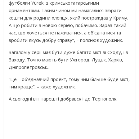
футболки Yürek з кримськотатарськими
орнаментами. Таким чином ми намагалися зібрати
кошти для родини хлопця, який постраждав у Криму.
А що робити з новою серією, побачимо. Зараз такий
час, що хочеться не наживатися, а об’єднатися та
зробити якусь добру справу”, – пояснює художник.
Загалом у серії має бути дуже багато міст зі Сходу, і з
Заходу. Точно мають бути Ужгород, Луцьк, Харків,
Дніпропетровськ…
“Це – об’єднавчий проект, тому чим більше буде міст,
тим краще”, – каже художник.
А сьогодні він нарешті добрався і до Тернополя.