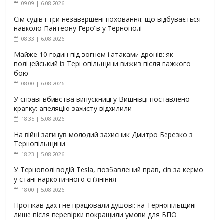
09:09 | 6.08.2026
Сім судів і три незавершені поховання: що відбувається
навколо Пантеону Героїв у Тернополі
08:33 | 6.08.2026
Майже 10 годин під вогнем і атаками дронів: як
поліцейський із Тернопільщини вижив після важкого
бою
08:00 | 6.08.2026
У справі вбивства випускниці у Вишнівці поставлено
крапку: апеляцію захисту відхилили
18:35 | 5.08.2026
На війні загинув молодий захисник Дмитро Березко з
Тернопільщини
18:23 | 5.08.2026
У Тернополі водій Tesla, позбавлений прав, сів за кермо
у стані наркотичного сп’яніння
18:00 | 5.08.2026
Протікав дах і не працювали душові: на Тернопільщині
лише після перевірки покращили умови для ВПО