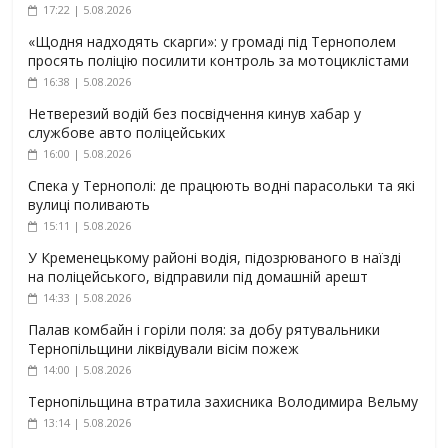
17:22 | 5.08.2026
«Щодня надходять скарги»: у громаді під Тернополем
просять поліцію посилити контроль за мотоциклістами
16:38 | 5.08.2026
Нетверезий водій без посвідчення кинув хабар у
службове авто поліцейських
16:00 | 5.08.2026
Спека у Тернополі: де працюють водні парасольки та які
вулиці поливають
15:11 | 5.08.2026
У Кременецькому районі водія, підозрюваного в наїзді
на поліцейського, відправили під домашній арешт
14:33 | 5.08.2026
Палав комбайн і горіли поля: за добу рятувальники
Тернопільщини ліквідували вісім пожеж
14:00 | 5.08.2026
Тернопільщина втратила захисника Володимира Вельму
13:14 | 5.08.2026