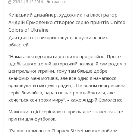
23:34 | 5.12.2014
головні
Київський дизайнер, художник та ілюстратор
Андрій Єрмоленко створює серію принтів United
Colors of Ukraine.
Для цього він використовує візерунки певних
областей.
“Намагаюся підходити до цього професійно. Проте
здебільшого це мій авторський погляд. Я сам родом з
центральної України, тому там більше добре
знайомих мені мотивів, але все одно я намагаюся
враховувати і місцеві традиції. Це зовсім неагресивна
серія. Звичайно, зараз не час розслаблятися, але
хочеться хоч трохи миру”, – каже Андрій Єрмоленко.
Малюнки з цієї серії мають прикладне значення – це
принти для футболок.
“Разом з компанією Сhapaev Street ми вже робили