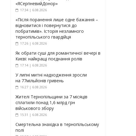
«ЯСерпневийДонор»
17:34 | 6.08.2026
«Після поранення лише одне бажання –
відновитися і повернутися до
побратимів». Історія незламного
тернопільського гвардійця
17:26 | 6.08.2026
Як обрати суші для романтичної вечері в
Києві: найкращі поєднання ролів
17:14 | 6.08.2026
У липні митні надходження зросли
на 77мільйонів гривень
16:27 | 6.08.2026
Жителі Тернопільщини за 7 місяців
сплатили понад 1,6 млрд грн
військового збору
15:31 | 6.08.2026
Смертельна знахідка в тернопільському
полі