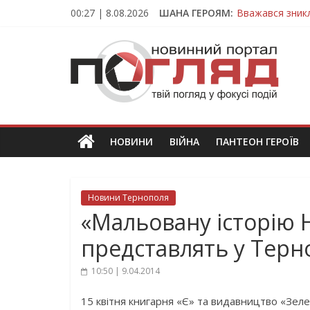
Skip
00:27 | 8.08.2026
ШАНА ГЕРОЯМ:
Вважався зник
to
На війні загин
content
ПОГЛЯД
Тернопільщина
Захисник з Тер
Тернопільщина
Новини
Тернополя.
Тернопільські
новини
НОВИНИ
ВІЙНА
ПАНТЕОН ГЕРОЇВ
та
події
Новини Тернополя
«Мальовану історію 
представлять у Терн
10:50 | 9.04.2014
15 квітня книгарня «Є» та видавництво «Зел