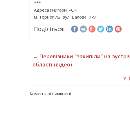
***
Адреса книгарні «Є»:
м. Тернопіль, вул. Валова, 7-9
Поділіться:
←
Перевізники “закипіли” на зустрі
області (відео)
У 
Коментарі вимкнені.