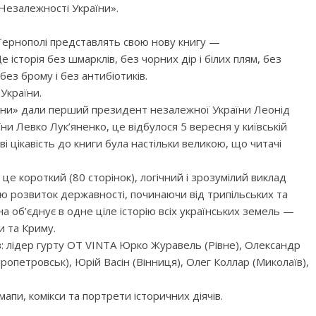
Незалежності України».
Тернополі представлять свою нову книгу —
 історія без шмарклів, без чорних дір і білих плям, без
 без брому і без антибіотиків.
України.
аїни» дали перший президент незалежної України Леонід
ни Левко Лук’яненко, це відбулося 5 вересня у київській
ві цікавість до книги була настільки великою, що читачі
е короткий (80 сторінок), логічний і зрозумілий виклад
ою розвиток державності, починаючи від трипільських та
а об’єднує в одне ціле історію всіх українських земель —
и та Криму.
: лідер гурту OT VINTA Юрко Журавель (Рівне), Олександр
ропетровськ), Юрій Васін (Вінниця), Олег Коллар (Миколаїв),
апи, комікси та портрети історичних діячів.