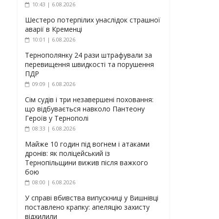
10:43 | 6.08.2026
Шестеро потерпілих унаслідок страшної
аварії в Кременці
10:01 | 6.08.2026
Тернополянку 24 рази штрафували за
перевищення швидкості та порушення
ПДР
09:09 | 6.08.2026
Сім судів і три незавершені поховання:
що відбувається навколо Пантеону
Героїв у Тернополі
08:33 | 6.08.2026
Майже 10 годин під вогнем і атаками
дронів: як поліцейський із
Тернопільщини вижив після важкого
бою
08:00 | 6.08.2026
У справі вбивства випускниці у Вишнівці
поставлено крапку: апеляцію захисту
відхилили