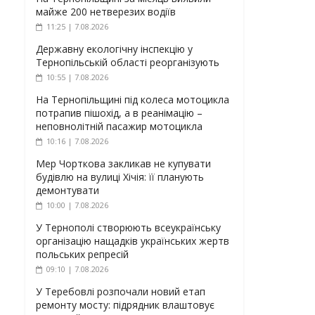
майже 200 нетверезих водіїв
11:25 | 7.08.2026
Державну екологічну інспекцію у
Тернопільській області реорганізують
10:55 | 7.08.2026
На Тернопільщині під колеса мотоцикла
потрапив пішохід, а в реанімацію –
неповнолітній пасажир мотоцикла
10:16 | 7.08.2026
Мер Чорткова закликав не купувати
будівлю на вулиці Хічія: її планують
демонтувати
10:00 | 7.08.2026
У Тернополі створюють всеукраїнську
організацію нащадків українських жертв
польських репресій
09:10 | 7.08.2026
У Теребовлі розпочали новий етап
ремонту мосту: підрядник влаштовує