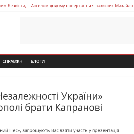
лим безвісти, – Ангелом додому повертається захисник Михайло
ув молодий захисник Дмитро Березко з Тернопільщини
 втратила захисника Володимира Вельму
нопільщини Петро Федів повертається до рідного дому «на щиті»
 втратила захисника Володимира Дичку
СПРАВЖНІ
БЛОГИ
Незалежності України»
ополі брати Капранові
ений Пес», запрошують Вас взяти участь у презентація