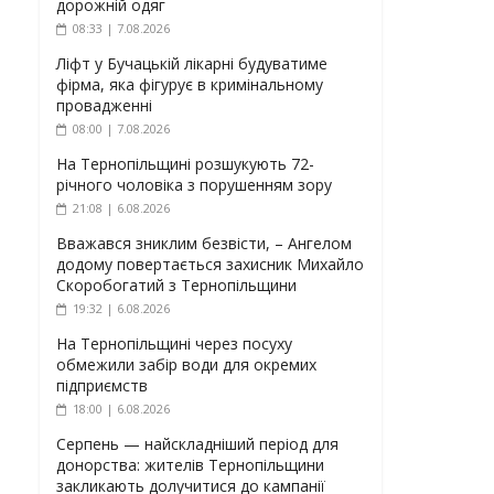
дорожній одяг
08:33 | 7.08.2026
Ліфт у Бучацькій лікарні будуватиме
фірма, яка фігурує в кримінальному
провадженні
08:00 | 7.08.2026
На Тернопільщині розшукують 72-
річного чоловіка з порушенням зору
21:08 | 6.08.2026
Вважався зниклим безвісти, – Ангелом
додому повертається захисник Михайло
Скоробогатий з Тернопільщини
19:32 | 6.08.2026
На Тернопільщині через посуху
обмежили забір води для окремих
підприємств
18:00 | 6.08.2026
Серпень — найскладніший період для
донорства: жителів Тернопільщини
закликають долучитися до кампанії