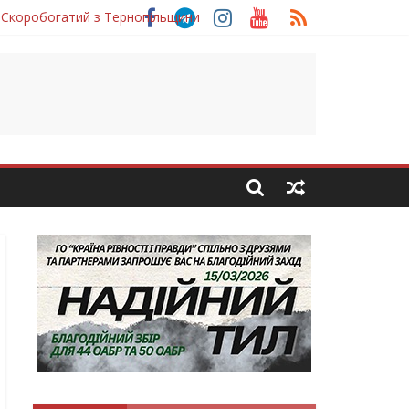
 Скоробогатий з Тернопільщини