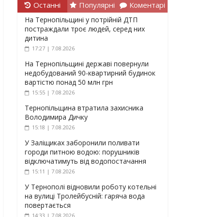
Останні
Популярні
Коментарі
На Тернопільщині у потрійній ДТП
постраждали троє людей, серед них
дитина
17:27 | 7.08.2026
На Тернопільщині державі повернули
недобудований 90-квартирний будинок
вартістю понад 50 млн грн
15:55 | 7.08.2026
Тернопільщина втратила захисника
Володимира Дичку
15:18 | 7.08.2026
У Заліщиках заборонили поливати
городи питною водою: порушників
відключатимуть від водопостачання
15:11 | 7.08.2026
У Тернополі відновили роботу котельні
на вулиці Тролейбусній: гаряча вода
повертається
14:33 | 7.08.2026