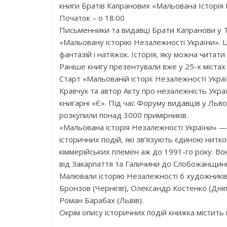
книги Братів Капранових «Мальована Історія 
Початок – о 18:00
Письменники та видавці Брати Капранови у 
«Мальовану історію Незалежності України». Це
фантазій і натяжок. Історія, яку можна читати
Раніше книгу презентували вже у 25-х містах 
Старт «Мальованій історії Незалежності Укр
Кравчук та автор Акту про незалежність Украї
книгарні «Є». Під час Форуму видавців у Льво
розкупили понад 3000 примірників.
«Мальована історія Незалежності України» — ц
історичних подій, які зв’язують єдиною нитк
кіммерійських племен аж до 1991-го року. Вон
від Закарпаття та Галичини до Слобожанщин
Малювали історію Незалежності 6 художників
Бронзов (Чернігів), Олександр Костенко (Дніп
Роман Барабах (Львів).
Окрім опису історичних подій книжка містить м