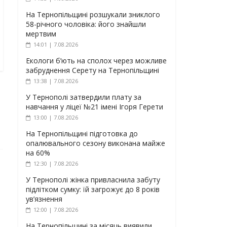
На Тернопільщині розшукали зниклого
58-річного чоловіка: його знайшли
мертвим
14:01 | 7.08.2026
Екологи б’ють на сполох через можливе
забруднення Серету на Тернопільщині
13:38 | 7.08.2026
У Тернополі затвердили плату за
навчання у ліцеї №21 імені Ігоря Герети
13:00 | 7.08.2026
На Тернопільщині підготовка до
опалювального сезону виконана майже
на 60%
12:30 | 7.08.2026
У Тернополі жінка привласнила забуту
підлітком сумку: їй загрожує до 8 років
ув’язнення
12:00 | 7.08.2026
На Тернопільщині за місяць виявили