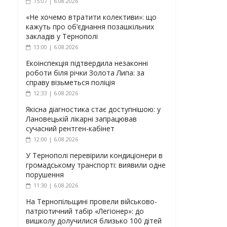
15:07 | 6.08.2026
«Не хочемо втратити колективи»: що
кажуть про об’єднання позашкільних
закладів у Тернополі
13:00 | 6.08.2026
Екоінспекція підтвердила незаконні
роботи біля річки Золота Липа: за
справу візьметься поліція
12:33 | 6.08.2026
Якісна діагностика стає доступнішою: у
Лановецькій лікарні запрацював
сучасний рентген-кабінет
12:00 | 6.08.2026
У Тернополі перевірили кондиціонери в
громадському транспорті: виявили одне
порушення
11:30 | 6.08.2026
На Тернопільщині провели військово-
патріотичний табір «Легіонер»: до
вишколу долучилися близько 100 дітей