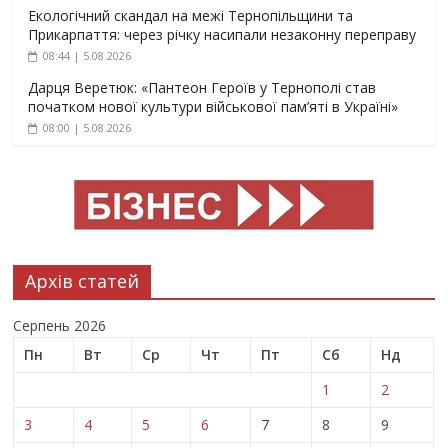
Екологічний скандал на межі Тернопільщини та
Прикарпаття: через річку насипали незаконну переправу
08:44 | 5.08.2026
Дарця Веретюк: «Пантеон Героїв у Тернополі став
початком нової культури військової пам’яті в Україні»
08:00 | 5.08.2026
Архів статей
Серпень 2026
Пн
Вт
Ср
Чт
Пт
Сб
Нд
1
2
3
4
5
6
7
8
9