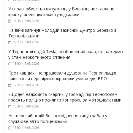
У справі вбивства випускниці у Вишнівці поставлено
крапку: апеляцію захисту відхилили
18:35 | 5.08.2026
На війні загинув молодий захисник Дмитро Березко з
Тернопільщини
18:23 | 5.08.2026
У Тернополі водій Tesla, позбавлений прав, сів за кермо
у стані наркотичного сп’яніння
18:00 | 5.08.2026
Протікав дах і не працювали душові: на Тернопільщині
лише після перевірки покращили умови для ВПО
17:22 | 5.08.2026
«Щодня надходять скарги»: у громаді під Тернополем
просять поліцію посилити контроль за мотоциклістами
16:38 | 5.08.2026
Нетверезий водій без посвідчення кинув хабар у
службове авто поліцейських
16:00 | 5.08.2026