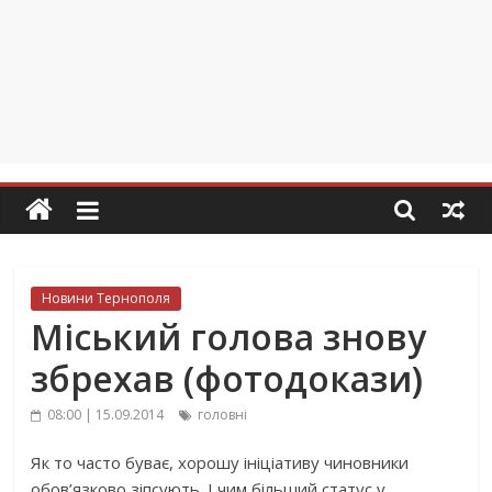
Новини Тернополя
Міський голова знову
збрехав (фотодокази)
08:00 | 15.09.2014
головні
Як то часто буває, хорошу ініціативу чиновники
обов’язково зіпсують. І чим більший статус у