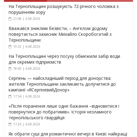
На Тернопільщині розшукують 72-річного чоловіка з
порушенням зору
21:08 | 6.08.2026
Вважався зниклим безвісти, – Ангелом додому
повертається захисник Михайло Скоробогатий з
Тернопільщини
19:32 | 6.08.2026
На Тернопільщині через посуху обмежили забір води
для окремих підприємств
18:00 | 6.08.2026
Серпень — найскладніший період для донорства:
жителів Тернопільщини закликають долучитися до
кампанії «ЯСерпневийДонор»
17:34 | 6.08.2026
«Після поранення лише одне бажання –відновитися і
повернутися до побратимів». Історія незламного
тернопільського гвардійця
17:26 | 6.08.2026
Як обрати суші для романтичної вечері в Києві: найкращі