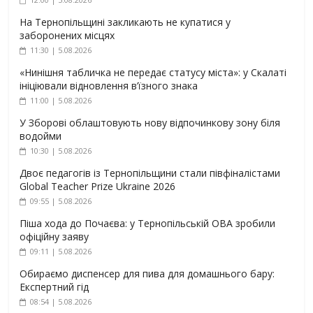
На Тернопільщині закликають не купатися у
заборонених місцях
11:30 | 5.08.2026
«Нинішня табличка не передає статусу міста»: у Скалаті
ініціювали відновлення в’їзного знака
11:00 | 5.08.2026
У Зборові облаштовують нову відпочинкову зону біля
водойми
10:30 | 5.08.2026
Двоє педагогів із Тернопільщини стали півфіналістами
Global Teacher Prize Ukraine 2026
09:55 | 5.08.2026
Піша хода до Почаєва: у Тернопільській ОВА зробили
офіційну заяву
09:11 | 5.08.2026
Обираємо диспенсер для пива для домашнього бару:
Експертний гід
08:54 | 5.08.2026