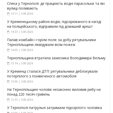
Спека у Тернополі: де працюють водні парасольки та які
вулиці поливають
15:11 | 5.08.2026
У Кременецькому районі водія, підозрюваного в наїзді
на поліцейського, відправили під домашній арешт
14:33 | 5.08.2026
Палав комбайн і горіли поля: за добу рятувальники
Тернопільщини ліквідували вісім пожеж
14:00 | 5.08.2026
Тернопільщина втратила захисника Володимира Вельму
13:14 | 5.08.2026
У Кременці сталася ДТП: рятувальники деблокували
потерпілого з понівеченого автомобіля
13:09 | 5.08.2026
На Тернопільщині чоловік незаконно виловив рибу на
понад 220 тисяч гривень
12:33 | 5.08.2026
У Тернополі патрульні затримали підозрілого чоловіка
12:00 | 5.08.2026