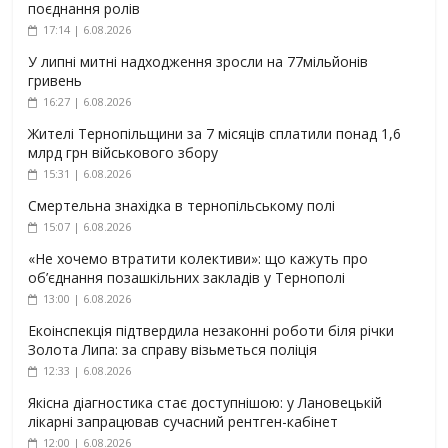
поєднання ролів
17:14 | 6.08.2026
У липні митні надходження зросли на 77мільйонів
гривень
16:27 | 6.08.2026
Жителі Тернопільщини за 7 місяців сплатили понад 1,6
млрд грн військового збору
15:31 | 6.08.2026
Смертельна знахідка в тернопільському полі
15:07 | 6.08.2026
«Не хочемо втратити колективи»: що кажуть про
об’єднання позашкільних закладів у Тернополі
13:00 | 6.08.2026
Екоінспекція підтвердила незаконні роботи біля річки
Золота Липа: за справу візьметься поліція
12:33 | 6.08.2026
Якісна діагностика стає доступнішою: у Лановецькій
лікарні запрацював сучасний рентген-кабінет
12:00 | 6.08.2026