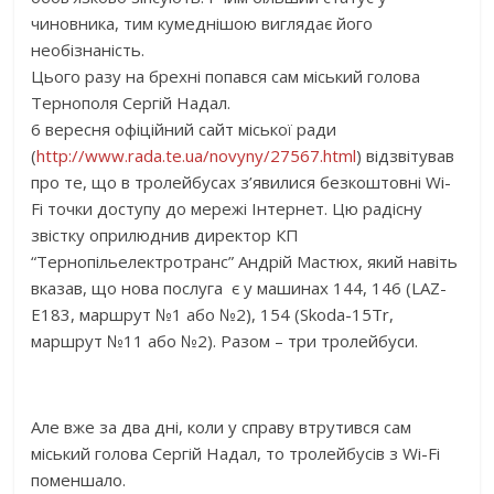
чиновника, тим кумеднішою виглядає його
необізнаність.
Цього разу на брехні попався сам міський голова
Тернополя Сергій Надал.
6 вересня офіційний сайт міської ради
(
http://www.rada.te.ua/novyny/
27567.html
) відзвітував
про те, що в тролейбусах з’явилися безкоштовні Wi-
Fi точки доступу до мережі Інтернет. Цю радісну
звістку оприлюднив директор КП
“Тернопільелектротранс” Андрій Мастюх, який навіть
вказав, що нова послуга є у машинах 144, 146 (LAZ-
Е183, маршрут №1 або №2), 154 (Skoda-15Tr,
маршрут №11 або №2). Разом – три тролейбуси.
Але вже за два дні, коли у справу втрутився сам
міський голова Сергій Надал, то тролейбусів з Wi-Fi
поменшало.