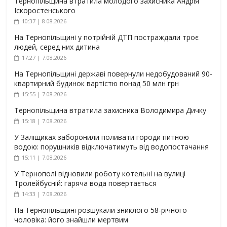
Тернопільщина втратила молодого захисника Андрія
Іскоростенського
10:37 | 8.08.2026
На Тернопільщині у потрійній ДТП постраждали троє
людей, серед них дитина
17:27 | 7.08.2026
На Тернопільщині державі повернули недобудований 90-
квартирний будинок вартістю понад 50 млн грн
15:55 | 7.08.2026
Тернопільщина втратила захисника Володимира Дичку
15:18 | 7.08.2026
У Заліщиках заборонили поливати городи питною
водою: порушників відключатимуть від водопостачання
15:11 | 7.08.2026
У Тернополі відновили роботу котельні на вулиці
Тролейбусній: гаряча вода повертається
14:33 | 7.08.2026
На Тернопільщині розшукали зниклого 58-річного
чоловіка: його знайшли мертвим