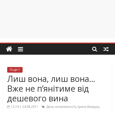
Події-1
Лиш вона, лиш вона…
Вже не п’янітиме від
дешевого вина
,
12:19 | 24.08.2011
День незалежності
Ірина Вихрущ