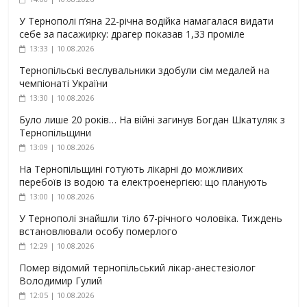
У Тернополі п’яна 22-річна водійка намагалася видати
себе за пасажирку: драгер показав 1,33 проміле
13:33 | 10.08.2026
Тернопільські веслувальники здобули сім медалей на
чемпіонаті України
13:30 | 10.08.2026
Було лише 20 років… На війні загинув Богдан Шкатуляк з
Тернопільщини
13:09 | 10.08.2026
На Тернопільщині готують лікарні до можливих
перебоїв із водою та електроенергією: що планують
13:00 | 10.08.2026
У Тернополі знайшли тіло 67-річного чоловіка. Тиждень
встановлювали особу померлого
12:29 | 10.08.2026
Помер відомий тернопільський лікар-анестезіолог
Володимир Гулий
12:05 | 10.08.2026