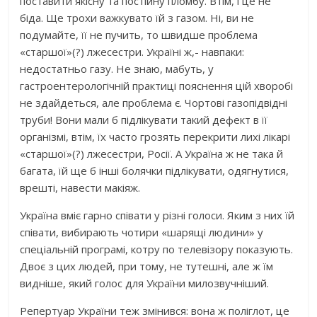
поставити якісну та постійну пломбу. Втім, і це не
біда. Ще трохи важкувато їй з газом. Ні, ви не
подумайте, її не пучить, то швидше проблема
«старшої»(?) лжесестри. Україні ж,- навпаки:
недостатньо газу. Не знаю, мабуть, у
гастроентерологічній практиці пояснення цій хворобі
не здайдеться, але проблема є. Чортові газопідвідні
труби! Вони мали б підлікувати такий дефект в її
організмі, втім, їх часто грозять перекрити лихі лікарі
«старшої»(?) лжесестри, Росії. А Україна ж не така й
багата, їй ще б інші болячки підлікувати, одягнутися,
врешті, навести макіяж.
Україна вміє гарно співати у різні голоси. Яким з них їй
співати, вибирають чотири «шарящі людини» у
спеціальній програмі, котру по телевізору показують.
Двоє з цих людей, при тому, не тутешні, але ж їм
видніше, який голос для України милозвучніший.
Репертуар України теж змінився: вона ж поліглот, це