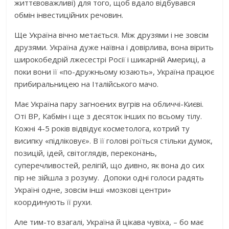
життєвоважливі) для того, щоб вдало відбувався
обмін інвестиційних речовин.
Ще Україна вічно метається. Між друзями і не зовсім
друзями. Україна дуже наївна і довірлива, вона вірить
широкобедрій лжесестрі Росії і шикарній Америці, а
поки вони її «по-дружньому юзають», Україна працює
прибиральницею на Італійського мачо.
Має Україна пару загноєних вугрів на обличчі-Києві.
Оті ВР, Кабмін і ще з десяток інших по всьому тілу.
Кожні 4-5 років відвідує косметолога, котрий ту
висипку «підліковує». В її голові роїться стільки думок,
позицій, ідей, світоглядів, переконань,
суперечливостей, релігій, що дивно, як вона до сих
пір не зійшла з розуму. Допоки одні голоси радять
Україні одне, зовсім інші «мозкові центри»
координують її рухи.
Але тим-то взагалі, Україна й цікава чувіха, – бо має