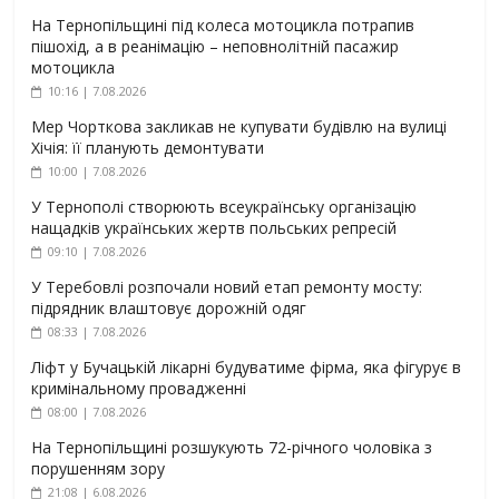
На Тернопільщині під колеса мотоцикла потрапив
пішохід, а в реанімацію – неповнолітній пасажир
мотоцикла
10:16 | 7.08.2026
Мер Чорткова закликав не купувати будівлю на вулиці
Хічія: її планують демонтувати
10:00 | 7.08.2026
У Тернополі створюють всеукраїнську організацію
нащадків українських жертв польських репресій
09:10 | 7.08.2026
У Теребовлі розпочали новий етап ремонту мосту:
підрядник влаштовує дорожній одяг
08:33 | 7.08.2026
Ліфт у Бучацькій лікарні будуватиме фірма, яка фігурує в
кримінальному провадженні
08:00 | 7.08.2026
На Тернопільщині розшукують 72-річного чоловіка з
порушенням зору
21:08 | 6.08.2026