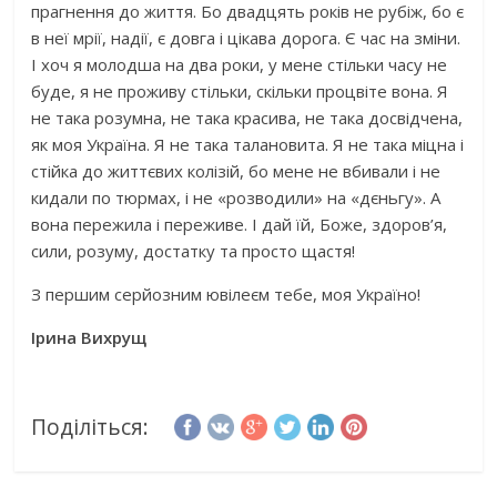
прагнення до життя. Бо двадцять років не рубіж, бо є
в неї мрії, надії, є довга і цікава дорога. Є час на зміни.
І хоч я молодша на два роки, у мене стільки часу не
буде, я не проживу стільки, скільки процвіте вона. Я
не така розумна, не така красива, не така досвідчена,
як моя Україна. Я не така талановита. Я не така міцна і
стійка до життєвих колізій, бо мене не вбивали і не
кидали по тюрмах, і не «розводили» на «дєньгу». А
вона пережила і переживе. І дай їй, Боже, здоров’я,
сили, розуму, достатку та просто щастя!
З першим серйозним ювілеєм тебе, моя Україно!
Ірина Вихрущ
Поділіться: