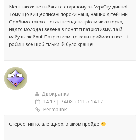
Мені також не набагато старшому за Україну дивно!
Тому що вищеописані пороки наші, наших дітей! Ми
її робимо такою… отакі псевдопатріоти як авторка,
надто молода і зелена в понятті патріотизму, та й
мабуть любові! Патріотизм це коли приймаєш все…. і
робиш все щоб тільки їй було краще!
Двокрапка
14:17 | 24.08.2011 о 14:17
Permalink
Стереотипно, але щиро. З віком пройде