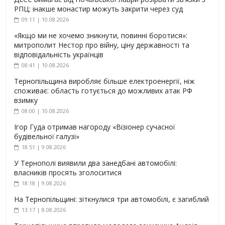
РПЦ: інакше монастир можуть закрити через суд
09:11 | 10.08.2026
«Якщо ми не хочемо зникнути, повинні боротися»:
митрополит Нестор про війну, ціну державності та
відповідальність українців
08:41 | 10.08.2026
Тернопільщина виробляє більше електроенергії, ніж
споживає: область готується до можливих атак РФ
взимку
08:00 | 10.08.2026
Ігор Гуда отримав нагороду «Візіонер сучасної
будівельної галузі»
18:51 | 9.08.2026
У Тернополі виявили два занедбані автомобілі:
власників просять зголоситися
18:18 | 9.08.2026
На Тернопільщині: зіткнулися три автомобілі, є загиблий
13:17 | 8.08.2026