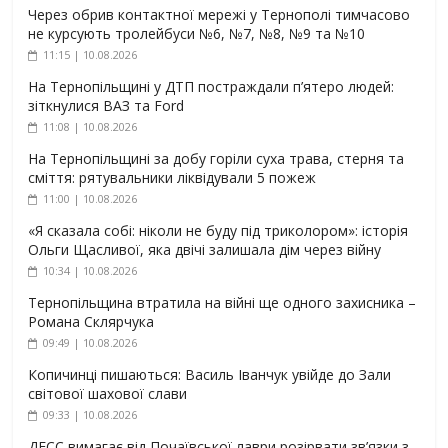
Через обрив контактної мережі у Тернополі тимчасово
не курсують тролейбуси №6, №7, №8, №9 та №10
11:15 | 10.08.2026
На Тернопільщині у ДТП постраждали п’ятеро людей:
зіткнулися ВАЗ та Ford
11:08 | 10.08.2026
На Тернопільщині за добу горіли суха трава, стерня та
сміття: рятувальники ліквідували 5 пожеж
11:00 | 10.08.2026
«Я сказала собі: ніколи не буду під триколором»: історія
Ольги Щасливої, яка двічі залишала дім через війну
10:34 | 10.08.2026
Тернопільщина втратила на війні ще одного захисника –
Романа Склярчука
09:49 | 10.08.2026
Копичинці пишаються: Василь Іванчук увійде до Зали
світової шахової слави
09:33 | 10.08.2026
ДЕСС вимагає від Почаївської лаври розірвати зв’язки з