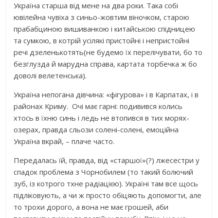
Україна старша від мене на два роки. Така собі
ювілейна чувіха з синьо-жовтим віночком, старою
прабабциною вишиванкою і китайською спідницею
та сумкою, в котрій усілякі пристойні і непристойні
речі дзеленькотять(не будемо їх перелічувати, бо то
безглузда й марудна справа, картата торбечка ж бо
доволі велетенська).
Україна непогана дівчина: «фігурова» і в Карпатах, і в
районах Криму. Очі має гарні: подивився колись
хтось в їхню синь і ледь не втопився в тих морях-
озерах, правда сльози солені-солені, емоційна
Україна вкрай, – плаче часто.
Передалась їй, правда, від «старшої»(?) лжесестри у
спадок проблема з Чорнобилем (то такий болючий
зуб, із котрого тхне радіацією). Україні там все щось
підліковують, а чи ж просто обіцяють допомогти, але
то трохи дорого, а вона не має грошей, аби