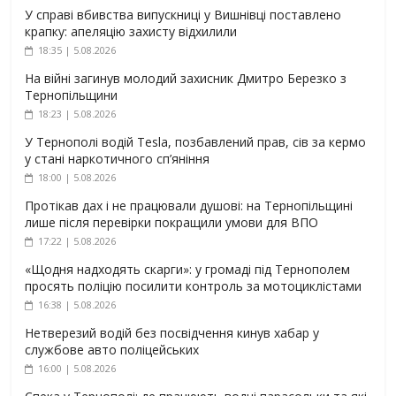
У справі вбивства випускниці у Вишнівці поставлено
крапку: апеляцію захисту відхилили
18:35 | 5.08.2026
На війні загинув молодий захисник Дмитро Березко з
Тернопільщини
18:23 | 5.08.2026
У Тернополі водій Tesla, позбавлений прав, сів за кермо
у стані наркотичного сп’яніння
18:00 | 5.08.2026
Протікав дах і не працювали душові: на Тернопільщині
лише після перевірки покращили умови для ВПО
17:22 | 5.08.2026
«Щодня надходять скарги»: у громаді під Тернополем
просять поліцію посилити контроль за мотоциклістами
16:38 | 5.08.2026
Нетверезий водій без посвідчення кинув хабар у
службове авто поліцейських
16:00 | 5.08.2026