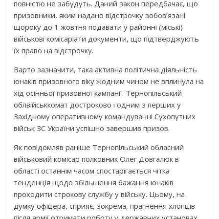
повністю не забудуть. Даний закон передбачає, що
призовники, яким надано відстрочку зобов’язані
щороку до 1 жовтня подавати у районні (міські)
військові комісаріати документи, що підтверджують
їх право на відстрочку.
Варто зазначити, така активна політична діяльність
юнаків призовного віку жодним чином не вплинула на
хід осінньої призовної кампанії. Тернопільський
облвійськкомат достроково і одним з перших у
Західному оперативному командуванні Сухопутних
військ ЗС України успішно завершив призов.
Як повідомляв раніше Тернопільський обласний
військовий комісар полковник Олег Довгалюк в
області останнім часом спостарігається чітка
тенденція щодо збільшення бажання юнаків
проходити строкову службу у війську. Цьому, на
думку офіцера, сприяє, зокрема, прагнення хлопців
після армії отримати роботу у державних установах,