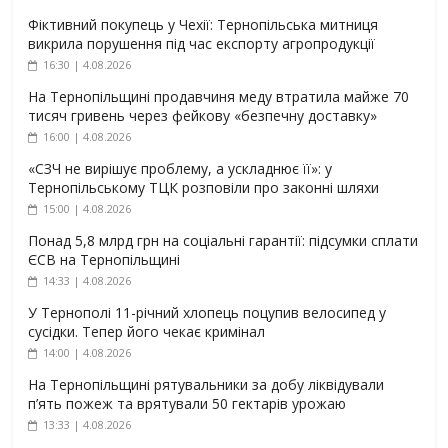
Фіктивний покупець у Чехії: Тернопільська митниця
викрила порушення під час експорту агропродукції
16:30 | 4.08.2026
На Тернопільщині продавчиня меду втратила майже 70
тисяч гривень через фейкову «безпечну доставку»
16:00 | 4.08.2026
«СЗЧ не вирішує проблему, а ускладнює її»: у
Тернопільському ТЦК розповіли про законні шляхи
15:00 | 4.08.2026
Понад 5,8 млрд грн на соціальні гарантії: підсумки сплати
ЄСВ на Тернопільщині
14:33 | 4.08.2026
У Тернополі 11-річний хлопець поцупив велосипед у
сусідки. Тепер його чекає кримінал
14:00 | 4.08.2026
На Тернопільщині рятувальники за добу ліквідували
п’ять пожеж та врятували 50 гектарів урожаю
13:33 | 4.08.2026