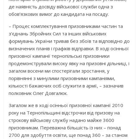
де наявність досвіду військової служби одна з
обов’язкових вимог до кандидата на посаду.
– Процес комплектування призовниками частин та
з’єднань Збройних Сил та інших військових
формувань України тривав без збоїв та відповідно до
визначених планів і графіків відправки. В ході осінньої
призовної кампанії тернопільські призовники
продемонстрували високу явку на призовні дільниці, і
загалом восени ми спостерігали зростання, у
порівнянні з минулими призовними кампаніями,
кількості бажаючих осіб служити в армії, – зазначив
полковник Олег Довгалюк.
Загалом же в ході осінньої призовної кампанії 2010
року на Тернопільщині відстрочки від призову на
строкову військову службу надано майже 3600
призовникам. Переважна більшість із них – понад
2700 для здобуття освіти, ще понад 360 – за станом