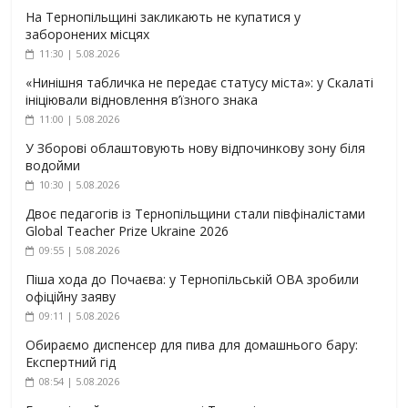
На Тернопільщині закликають не купатися у
заборонених місцях
11:30 | 5.08.2026
«Нинішня табличка не передає статусу міста»: у Скалаті
ініціювали відновлення в’їзного знака
11:00 | 5.08.2026
У Зборові облаштовують нову відпочинкову зону біля
водойми
10:30 | 5.08.2026
Двоє педагогів із Тернопільщини стали півфіналістами
Global Teacher Prize Ukraine 2026
09:55 | 5.08.2026
Піша хода до Почаєва: у Тернопільській ОВА зробили
офіційну заяву
09:11 | 5.08.2026
Обираємо диспенсер для пива для домашнього бару:
Експертний гід
08:54 | 5.08.2026