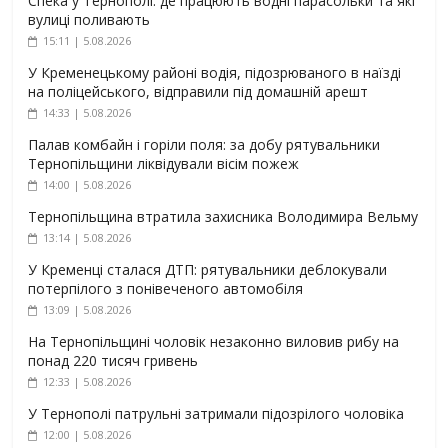
Спека у Тернополі: де працюють водні парасольки та які
вулиці поливають
15:11 | 5.08.2026
У Кременецькому районі водія, підозрюваного в наїзді
на поліцейського, відправили під домашній арешт
14:33 | 5.08.2026
Палав комбайн і горіли поля: за добу рятувальники
Тернопільщини ліквідували вісім пожеж
14:00 | 5.08.2026
Тернопільщина втратила захисника Володимира Вельму
13:14 | 5.08.2026
У Кременці сталася ДТП: рятувальники деблокували
потерпілого з понівеченого автомобіля
13:09 | 5.08.2026
На Тернопільщині чоловік незаконно виловив рибу на
понад 220 тисяч гривень
12:33 | 5.08.2026
У Тернополі патрульні затримали підозрілого чоловіка
12:00 | 5.08.2026