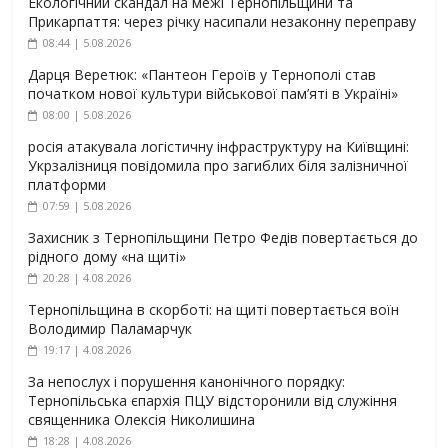
Екологічний скандал на межі Тернопільщини та
Прикарпаття: через річку насипали незаконну переправу
08:44 | 5.08.2026
Дарця Веретюк: «Пантеон Героїв у Тернополі став
початком нової культури військової пам’яті в Україні»
08:00 | 5.08.2026
росія атакувала логістичну інфраструктуру на Київщині:
Укрзалізниця повідомила про загиблих біля залізничної
платформи
07:59 | 5.08.2026
Захисник з Тернопільщини Петро Федів повертається до
рідного дому «на щиті»
20:28 | 4.08.2026
Тернопільщина в скорботі: на щиті повертається воїн
Володимир Паламарчук
19:17 | 4.08.2026
За непослух і порушення канонічного порядку:
Тернопільська єпархія ПЦУ відсторонили від служіння
священника Олексія Николишина
18:28 | 4.08.2026