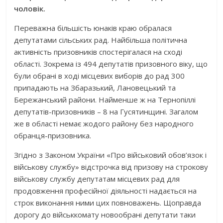
чоловік.
Переважна більшість юнаків краю обралася
депутатами сільських рад. Найбільша політична
активність призовників спостерігалася на сході
області. Зокрема із 494 депутатів призовного віку, що
були обрані в ході місцевих виборів до рад 300
припадають на Збаразький, Лановецький та
Бережанський райони. Найменше ж на Тернопіллі
депутатів-призовників – 8 на Гусятинщині. Загалом
же в області немає жодого району без народного
обранця-призовника.
Згідно з Законом України «Про військовий обов’язок і
військову службу» відстрочка від призову на строкову
військову службу депутатам місцевих рад для
продовження професійної діяльності надається на
строк виконання ними цих повноважень. Щоправда
дорогу до військкомату новообрані депутати таки