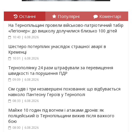
Останні
Популярні
Коментарі
На Тернопільщині провели військово-патріотичний табір
«Легіонер»: до вишколу долучилися близько 100 дітей
10:43 | 6.08.2026
Шестеро потерпілих унаслідок страшної аварії в
Кременці
10:01 | 6.08.2026
Тернополянку 24 рази штрафували за перевищення
швидкості та порушення ПДР
09:09 | 6.08.2026
Сім судів і три незавершені поховання: що відбувається
навколо Пантеону Героїв у Тернополі
08:33 | 6.08.2026
Майже 10 годин під вогнем і атаками дронів: як
поліцейський із Тернопільщини вижив після важкого
бою
08:00 | 6.08.2026