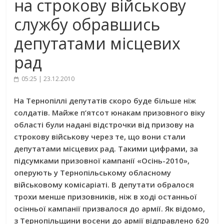
на строкову військову
службу обравшись
депутатами місцевих
рад
05:25 | 23.12.2010
На Тернопіллі депутатів скоро буде більше ніж
солдатів. Майже п’ятсот юнакам призовного віку
області були надані відстрочки від призову на
строкову військову через те, що вони стали
депутатами місцевих рад. Такими цифрами, за
підсумками призовної кампанії «Осінь-2010»,
оперують у Тернопільському обласному
військовому комісаріаті. В депутати обралося
трохи менше призовників, ніж в ході останньої
осінньої кампанії призвалося до армії. Як відомо,
з Тернопільщини восени до армії відправлено 620