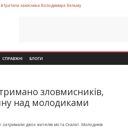
 втратила захисника Володимира Вельму
нопільщини Петро Федів повертається до рідного дому «на щиті»
в скорботі: на щиті повертається воїн Володимир Паламарчук
ння бойового завдання загинув захисник Юрій Пушкар з Тернопі
ув молодий захисник Дмитро Березко з Тернопільщини
СПРАВЖНІ
БЛОГИ
тримано зловмисників,
ину над молодиками
ї затримали двох жителів міста Скалат. Молодиків