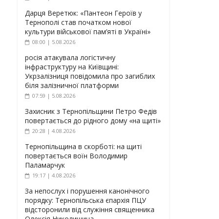
Дарця Веретюк: «Пантеон Героїв у
Тернополі став початком нової
культури військової пам’яті в Україні»
08:00 | 5.08.2026
росія атакувала логістичну
інфраструктуру на Київщині:
Укрзалізниця повідомила про загиблих
біля залізничної платформи
07:59 | 5.08.2026
Захисник з Тернопільщини Петро Федів
повертається до рідного дому «на щиті»
20:28 | 4.08.2026
Тернопільщина в скорботі: на щиті
повертається воїн Володимир
Паламарчук
19:17 | 4.08.2026
За непослух і порушення канонічного
порядку: Тернопільська єпархія ПЦУ
відсторонили від служіння священника
Олексія Николишина