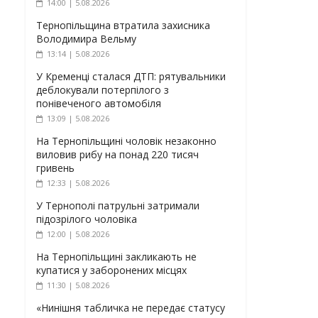
14:00 | 5.08.2026
Тернопільщина втратила захисника
Володимира Вельму
13:14 | 5.08.2026
У Кременці сталася ДТП: рятувальники
деблокували потерпілого з
понівеченого автомобіля
13:09 | 5.08.2026
На Тернопільщині чоловік незаконно
виловив рибу на понад 220 тисяч
гривень
12:33 | 5.08.2026
У Тернополі патрульні затримали
підозрілого чоловіка
12:00 | 5.08.2026
На Тернопільщині закликають не
купатися у заборонених місцях
11:30 | 5.08.2026
«Нинішня табличка не передає статусу