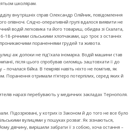
’ятьом школярам.
ідділу внутрішніх справ Олександр Олійник, повідомлення
ого опівночі. Слідчо-оперативній групі вдалося виявити не
ічний водій легковика та його товариш, обидва зі Скалата,
16-18-річними сільськими хлопчаками, що троє з останніх
 проникаючими пораненнями грудей та живота.
вулиці аж допоки не під’їхала іномарка. Водій машини став
омпанії, після цього спробував силоміць заштовхати її до
 почалася бійка. В темряві навіть ніхто не помітив, як
ом. Поранення отримали п’ятеро потерпілих, серед яких й
жителів наразі перебувають у медичних закладах Тернополя.
али. Підозрювані, у котрих із Законом й до того не все було
сільськими вулицями у пошуках розваг. Як зізнаються,
йому дівчину, вирішили забрати її з собою, хоча остання –