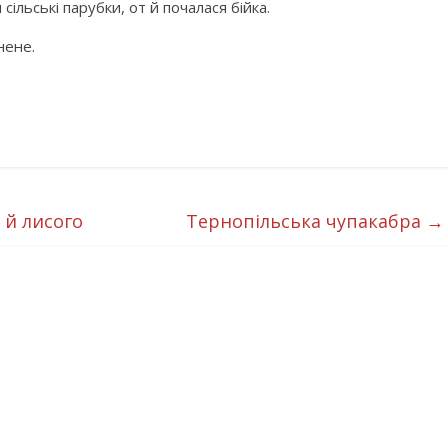
ільські парубки, от й почалася бійка.
нене.
 й лисого
Тернопільська чупакабра
→