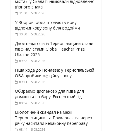
міста»: у Скалаті ініціювали відновлення
в’їзного знака
11:00 | 5.08.2026
У Зборові облаштовують нову
відпочинкову зону біля водойми
10:30 | 5.08.2026
Двоє педагогів із Тернопільщини стали
півфіналістами Global Teacher Prize
Ukraine 2026
09:55 | 5.08.2026
Піша хода до Почаєва: у Тернопільській
ОВА зробили офіційну заяву
09:11 | 5.08.2026
Обираємо диспенсер для пива для
домашнього бару: Експертний гід
08:54 | 5.08.2026
Екологічний скандал на межі
Тернопільщини та Прикарпаття: через
річку насипали незаконну переправу
08:44 | 5.08.2026