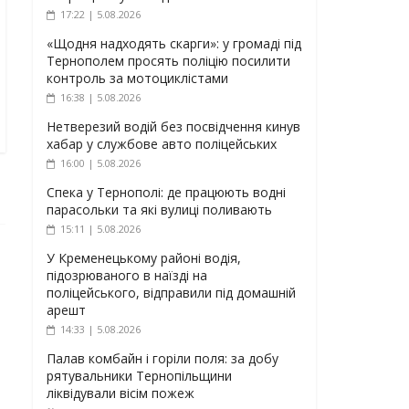
17:22 | 5.08.2026
«Щодня надходять скарги»: у громаді під
Тернополем просять поліцію посилити
контроль за мотоциклістами
16:38 | 5.08.2026
Нетверезий водій без посвідчення кинув
хабар у службове авто поліцейських
16:00 | 5.08.2026
Спека у Тернополі: де працюють водні
парасольки та які вулиці поливають
15:11 | 5.08.2026
У Кременецькому районі водія,
підозрюваного в наїзді на
поліцейського, відправили під домашній
арешт
14:33 | 5.08.2026
Палав комбайн і горіли поля: за добу
рятувальники Тернопільщини
ліквідували вісім пожеж