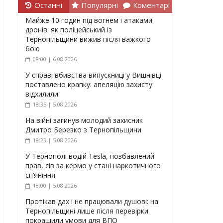
Останні
Популярні
Коментарі
Майже 10 годин під вогнем і атаками
дронів: як поліцейський із
Тернопільщини вижив після важкого
бою
08:00 | 6.08.2026
У справі вбивства випускниці у Вишнівці
поставлено крапку: апеляцію захисту
відхилили
18:35 | 5.08.2026
На війні загинув молодий захисник
Дмитро Березко з Тернопільщини
18:23 | 5.08.2026
У Тернополі водій Tesla, позбавлений
прав, сів за кермо у стані наркотичного
сп’яніння
18:00 | 5.08.2026
Протікав дах і не працювали душові: на
Тернопільщині лише після перевірки
покращили умови для ВПО