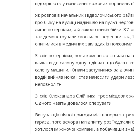
підозрюють у нанесенні ножових поранень п
Як розповів начальник Підволочиського райв
про бійку на вулиці надійшло на пульт чергов
лише потерпілих, а й заколотників бійки. 37-р
так демонстрували свої силові переваги над 
опинилися в медичних закладах із ножовими
Зі слів потерпілих, вони компанією стояли на 
кликати до салону одну з дівчат, що була в к
салону машини. Юнаки заступилися за дівчину –
водій вийняв ножа і став наносити удари лез
неповнолітні.
Зі слів Олександра Олійника, троє місцевих 
Одного навіть довелося оперувати.
Винуватців нічної пригоди міліціонери затрим
гаразд, того вечора напідпитку роз’їжджали 
хотілося їм жіночої компанії, а побачивши зна