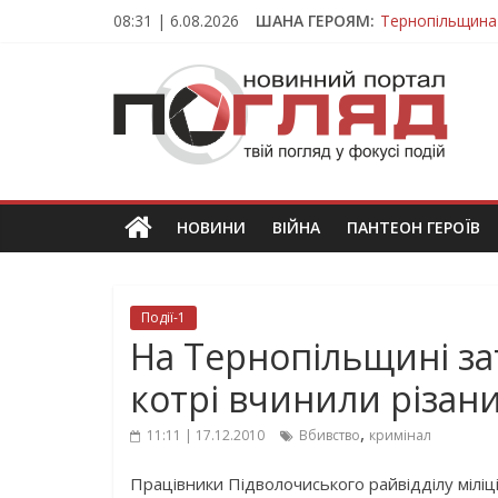
Skip
08:31 | 6.08.2026
ШАНА ГЕРОЯМ:
Тернопільщина
to
Захисник з Тер
content
ПОГЛЯД
Тернопільщина 
Під час викона
На війні загин
Новини
Тернополя.
Тернопільські
новини
НОВИНИ
ВІЙНА
ПАНТЕОН ГЕРОЇВ
та
події
Події-1
На Тернопільщині за
котрі вчинили різан
,
11:11 | 17.12.2010
Вбивство
кримінал
Працівники Підволочиського райвідділу міліці