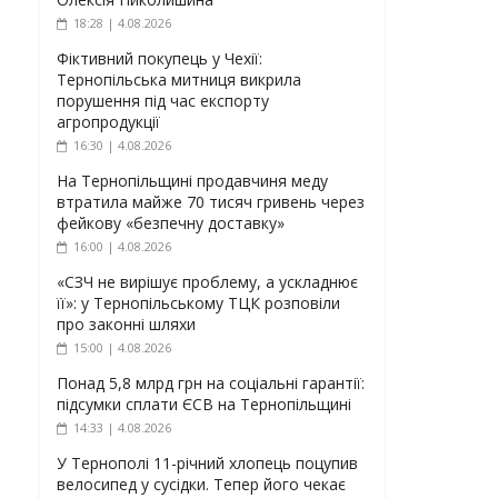
18:28 | 4.08.2026
Фіктивний покупець у Чехії:
Тернопільська митниця викрила
порушення під час експорту
агропродукції
16:30 | 4.08.2026
На Тернопільщині продавчиня меду
втратила майже 70 тисяч гривень через
фейкову «безпечну доставку»
16:00 | 4.08.2026
«СЗЧ не вирішує проблему, а ускладнює
її»: у Тернопільському ТЦК розповіли
про законні шляхи
15:00 | 4.08.2026
Понад 5,8 млрд грн на соціальні гарантії:
підсумки сплати ЄСВ на Тернопільщині
14:33 | 4.08.2026
У Тернополі 11-річний хлопець поцупив
велосипед у сусідки. Тепер його чекає