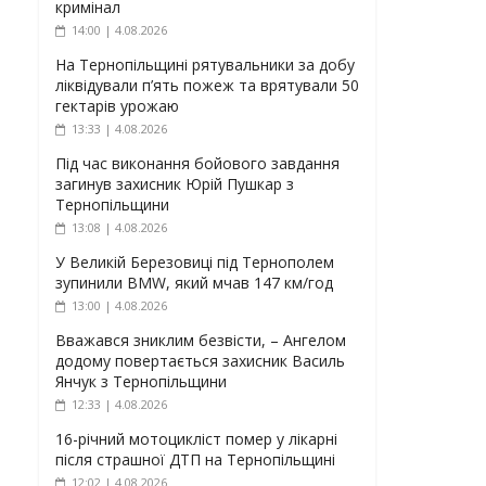
кримінал
14:00 | 4.08.2026
На Тернопільщині рятувальники за добу
ліквідували п’ять пожеж та врятували 50
гектарів урожаю
13:33 | 4.08.2026
Під час виконання бойового завдання
загинув захисник Юрій Пушкар з
Тернопільщини
13:08 | 4.08.2026
У Великій Березовиці під Тернополем
зупинили BMW, який мчав 147 км/год
13:00 | 4.08.2026
Вважався зниклим безвісти, – Ангелом
додому повертається захисник Василь
Янчук з Тернопільщини
12:33 | 4.08.2026
16-річний мотоцикліст помер у лікарні
після страшної ДТП на Тернопільщині
12:02 | 4.08.2026