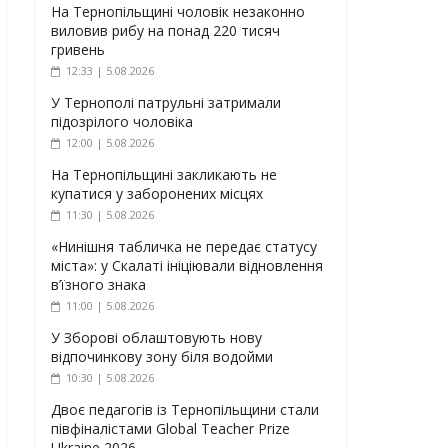
На Тернопільщині чоловік незаконно
виловив рибу на понад 220 тисяч
гривень
12:33 | 5.08.2026
У Тернополі патрульні затримали
підозрілого чоловіка
12:00 | 5.08.2026
На Тернопільщині закликають не
купатися у заборонених місцях
11:30 | 5.08.2026
«Нинішня табличка не передає статусу
міста»: у Скалаті ініціювали відновлення
в’їзного знака
11:00 | 5.08.2026
У Зборові облаштовують нову
відпочинкову зону біля водойми
10:30 | 5.08.2026
Двоє педагогів із Тернопільщини стали
півфіналістами Global Teacher Prize
Ukraine 2026