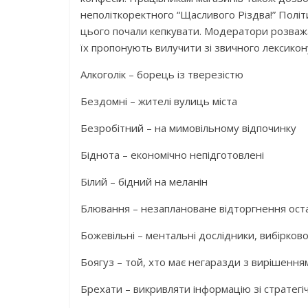
неполіткоректного “Щасливого Різдва!” Політ
цього почали кепкувати. Модератори розважа
їх пропонують вилучити зі звичного лексикону
Алкоголік – борець із тверезістю
Бездомні – жителі вулиць міста
Безробітний – на мимовільному відпочинку
Біднота – економічно непідготовлені
Білий – бідний на меланін
Блювання – незаплановане відторгнення ост
Божевільні – ментальні дослідники, вибірков
Боягуз – той, хто має негаразди з вирішенн
Брехати – викривляти інформацію зі стратег