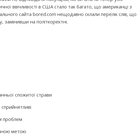
ичної ввічливості в США стало так багато, що американці з
льного сайта bored.com нещодавно склали перелік слів, що
, замінивши на політкоректні.
анньої спожитої страви
о сприйнятливі
ям проблем
ічною метою