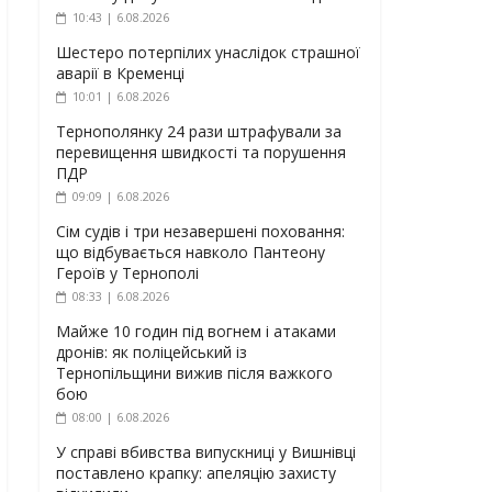
10:43 | 6.08.2026
Шестеро потерпілих унаслідок страшної
аварії в Кременці
10:01 | 6.08.2026
Тернополянку 24 рази штрафували за
перевищення швидкості та порушення
ПДР
09:09 | 6.08.2026
Сім судів і три незавершені поховання:
що відбувається навколо Пантеону
Героїв у Тернополі
08:33 | 6.08.2026
Майже 10 годин під вогнем і атаками
дронів: як поліцейський із
Тернопільщини вижив після важкого
бою
08:00 | 6.08.2026
У справі вбивства випускниці у Вишнівці
поставлено крапку: апеляцію захисту