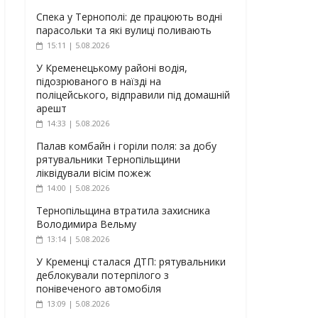
Спека у Тернополі: де працюють водні
парасольки та які вулиці поливають
15:11 | 5.08.2026
У Кременецькому районі водія,
підозрюваного в наїзді на
поліцейського, відправили під домашній
арешт
14:33 | 5.08.2026
Палав комбайн і горіли поля: за добу
рятувальники Тернопільщини
ліквідували вісім пожеж
14:00 | 5.08.2026
Тернопільщина втратила захисника
Володимира Вельму
13:14 | 5.08.2026
У Кременці сталася ДТП: рятувальники
деблокували потерпілого з
понівеченого автомобіля
13:09 | 5.08.2026