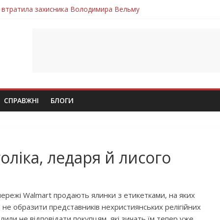
 втратила захисника Володимира Вельму
нопільщини Петро Федів повертається до рідного дому «на щиті»
в скорботі: на щиті повертається воїн Володимир Паламарчук
ння бойового завдання загинув захисник Юрій Пушкар з Тернопі
ув молодий захисник Дмитро Березко з Тернопільщини
СПРАВЖНІ
БЛОГИ
оліка, ледаря й лисого
ережі Walmart продають ялинки з етикетками, на яких
об не образити представників нехристиянських релігійних
лили не відповідати покупцям, які зичать їм тепер уже