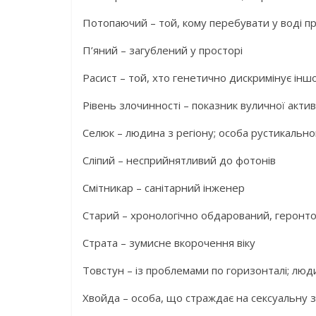
Потопаючий – той, кому перебувати у воді 
П’яний – загублений у просторі
Расист – той, хто генетично дискримінує інш
Рівень злочинності – показник вуличної актив
Селюк – людина з регіону; особа рустикальн
Сліпий – несприйнятливий до фотонів
Смітникар – санітарний інженер
Старий – хронологічно обдарований, геронто
Страта – зумисне вкорочення віку
Товстун – із проблемами по горизонталі; люд
Хвойда – особа, що страждає на сексуальну 