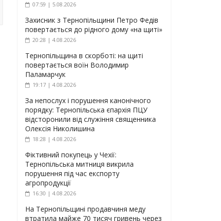
07:59 | 5.08.2026
Захисник з Тернопільщини Петро Федів
повертається до рідного дому «на щиті»
20:28 | 4.08.2026
Тернопільщина в скорботі: на щиті
повертається воїн Володимир
Паламарчук
19:17 | 4.08.2026
За непослух і порушення канонічного
порядку: Тернопільська єпархія ПЦУ
відсторонили від служіння священника
Олексія Николишина
18:28 | 4.08.2026
Фіктивний покупець у Чехії:
Тернопільська митниця викрила
порушення під час експорту
агропродукції
16:30 | 4.08.2026
На Тернопільщині продавчиня меду
втратила майже 70 тисяч гривень через