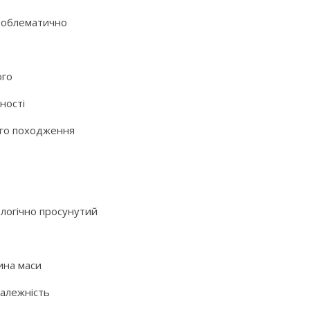
проблематично
ого
ності
ого походження
логічно просунутий
ина маси
залежність