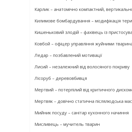
Карлик – анатомічно компактний, вертикаль
Килимове бомбардування – модифікація тери
Кишеньковий злодій – фахівець із пристосув
Ковбой – офіцер управління жуйними тварин
Ледар – позбавлений мотивації
Лисий – незалежний від волосяного покриву
Лісоруб – деревовбивця
Мертвий – потерпілий від критичного диско
Мертвяк – довічно статична післялюдська ма
Мийник посуду – санітар кухонного начиння
Мисливець – мучитель тварин