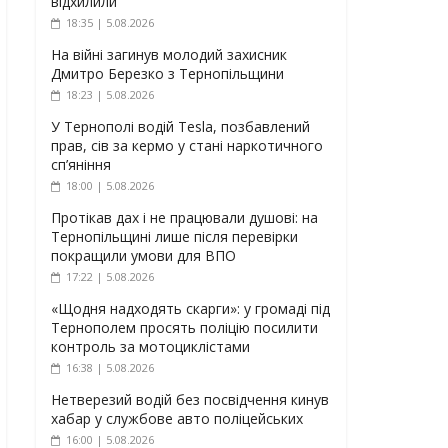
відхилили
18:35 | 5.08.2026
На війні загинув молодий захисник
Дмитро Березко з Тернопільщини
18:23 | 5.08.2026
У Тернополі водій Tesla, позбавлений
прав, сів за кермо у стані наркотичного
сп’яніння
18:00 | 5.08.2026
Протікав дах і не працювали душові: на
Тернопільщині лише після перевірки
покращили умови для ВПО
17:22 | 5.08.2026
«Щодня надходять скарги»: у громаді під
Тернополем просять поліцію посилити
контроль за мотоциклістами
16:38 | 5.08.2026
Нетверезий водій без посвідчення кинув
хабар у службове авто поліцейських
16:00 | 5.08.2026