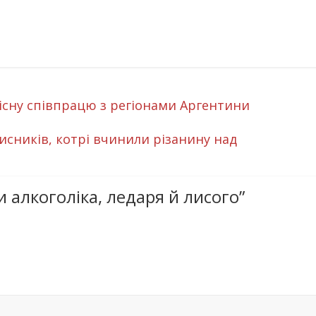
існу співпрацю з регіонами Аргентини
сників, котрі вчинили різанину над
и алкоголіка, ледаря й лисого
”