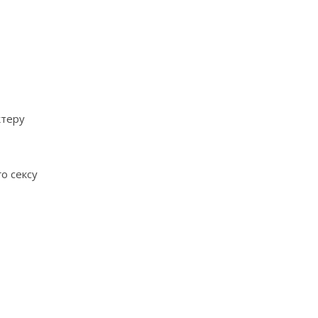
ктеру
о сексу