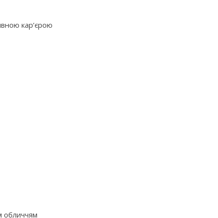
ивною кар’єрою
м обличчям