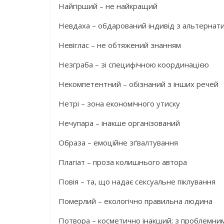
Найгірший – не найкращий
Невдаха – обдарований індивід з альтернат
Невіглас – не обтяжений знанням
Незграба – зі специфічною координацією
Некомпетентний – обізнаний з інших речей
Нетрі – зона економічного утиску
Нечупара – інакше організований
Образа – емоційне зґвалтування
Плагіат – проза колишнього автора
Повія – та, що надає сексуальне піклування
Померлий – екологічно правильна людина
Потвора – косметично інакший; з проблемни