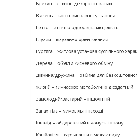
Брехун – етично дезорієнтований
В’язень – клієнт виправної установи
Гетто – етнічно однорідна місцевість
Глухий – візуально орієнтований
Гуртяга – житлова установа суспільного хара
Дерева – об’єкти кисневого обміну
Дівчина/дружина – рабиня для безкоштовног
Живий – тимчасово метаболічно дієздатний
Замолодий/застарий – іншолітній
Запах тіла – мимовільні пахощі
Інвалід – обдарований в чомусь іншому
Канібалізм – харчування в межах виду