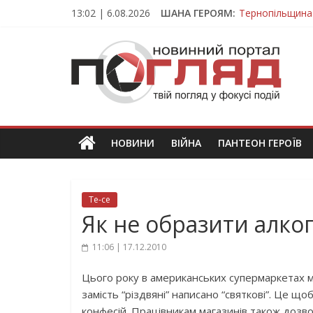
Skip
13:02 | 6.08.2026
ШАНА ГЕРОЯМ:
Тернопільщина
to
Захисник з Тер
content
ПОГЛЯД
Тернопільщина 
Під час викона
На війні загин
Новини
Тернополя.
Тернопільські
новини
НОВИНИ
ВІЙНА
ПАНТЕОН ГЕРОЇВ
та
події
Те-се
Як не образити алког
11:06 | 17.12.2010
Цього року в американських супермаркетах м
замість “різдвяні” написано “святкові”. Це щ
конфесій. Працівникам магазинів також дозво