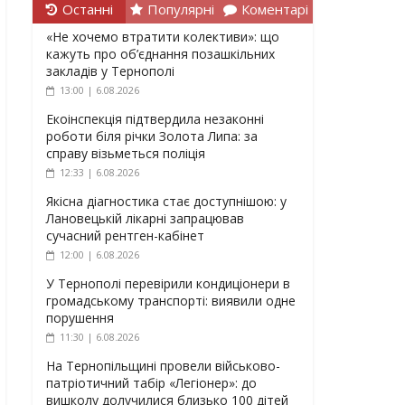
Останні
Популярні
Коментарі
«Не хочемо втратити колективи»: що
кажуть про об’єднання позашкільних
закладів у Тернополі
13:00 | 6.08.2026
Екоінспекція підтвердила незаконні
роботи біля річки Золота Липа: за
справу візьметься поліція
12:33 | 6.08.2026
Якісна діагностика стає доступнішою: у
Лановецькій лікарні запрацював
сучасний рентген-кабінет
12:00 | 6.08.2026
У Тернополі перевірили кондиціонери в
громадському транспорті: виявили одне
порушення
11:30 | 6.08.2026
На Тернопільщині провели військово-
патріотичний табір «Легіонер»: до
вишколу долучилися близько 100 дітей