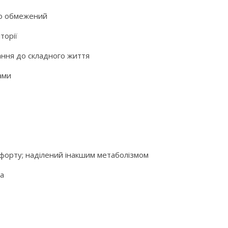
но обмежений
торії
ання до складного життя
ами
мфорту; наділений інакшим метаболізмом
са