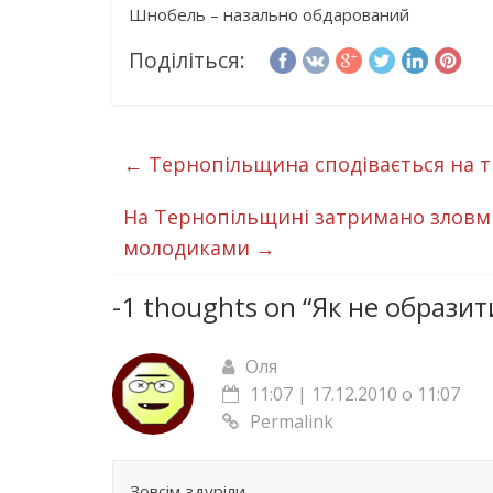
Шнобель – назально обдарований
Поділіться:
←
Тернопільщина сподівається на т
На Тернопільщині затримано зловми
молодиками
→
-1 thoughts on “
Як не образит
Оля
11:07 | 17.12.2010 о 11:07
Permalink
Зовсім здуріли