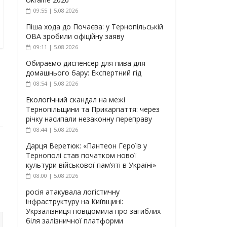
09:55 | 5.08.2026
Піша хода до Почаєва: у Тернопільській
ОВА зробили офіційну заяву
09:11 | 5.08.2026
Обираємо диспенсер для пива для
домашнього бару: Експертний гід
08:54 | 5.08.2026
Екологічний скандал на межі
Тернопільщини та Прикарпаття: через
річку насипали незаконну переправу
08:44 | 5.08.2026
Дарця Веретюк: «Пантеон Героїв у
Тернополі став початком нової
культури військової пам’яті в Україні»
08:00 | 5.08.2026
росія атакувала логістичну
інфраструктуру на Київщині:
Укрзалізниця повідомила про загиблих
біля залізничної платформи