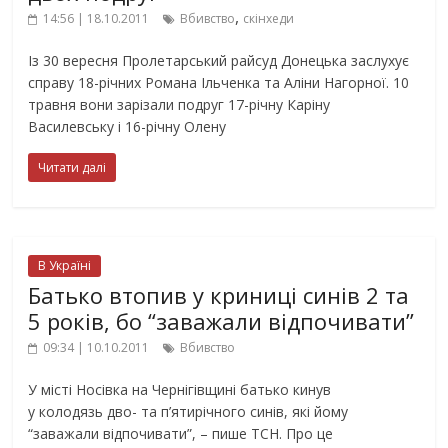
,
14:56 | 18.10.2011
Вбивство
скінхеди
Із 30 вересня Пролетарський райсуд Донецька заслухує
справу 18-річних Романа Ільченка та Аліни Нагорної. 10
травня вони зарізали подруг 17-річну Каріну
Василевську і 16-річну Олену
Читати далі
В Україні
Батько втопив у криниці синів 2 та
5 років, бо “заважали відпочивати”
09:34 | 10.10.2011
Вбивство
У місті Носівка на Чернігівщині батько кинув
у колодязь дво- та п’ятирічного синів, які йому
“заважали відпочивати”, – пише ТСН. Про це