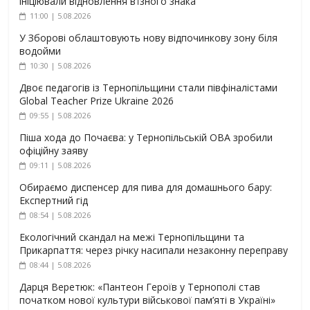
ініціювали відновлення в’їзного знака
11:00 | 5.08.2026
У Зборові облаштовують нову відпочинкову зону біля
водойми
10:30 | 5.08.2026
Двоє педагогів із Тернопільщини стали півфіналістами
Global Teacher Prize Ukraine 2026
09:55 | 5.08.2026
Піша хода до Почаєва: у Тернопільській ОВА зробили
офіційну заяву
09:11 | 5.08.2026
Обираємо диспенсер для пива для домашнього бару:
Експертний гід
08:54 | 5.08.2026
Екологічний скандал на межі Тернопільщини та
Прикарпаття: через річку насипали незаконну переправу
08:44 | 5.08.2026
Дарця Веретюк: «Пантеон Героїв у Тернополі став
початком нової культури військової пам’яті в Україні»