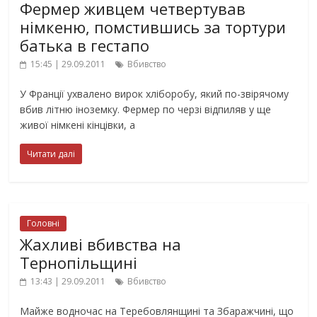
Фермер живцем четвертував
німкеню, помстившись за тортури
батька в гестапо
15:45 | 29.09.2011
Вбивство
У Франції ухвалено вирок хліборобу, який по-звірячому
вбив літню іноземку. Фермер по черзі відпиляв у ще
живої німкені кінцівки, а
Читати далі
Головні
Жахливі вбивства на
Тернопільщині
13:43 | 29.09.2011
Вбивство
Майже водночас на Теребовлянщині та Збаражчині, що