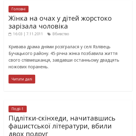
Головні
Жінка на очах у дітей жорстоко
зарізала чоловіка
16:03 | 7.11.2011
Вбивство
Кривава драма днями розігралася у селі Язлівець
Бучацького району. 45-річна жінка позбавила життя
свого співмешканця, завдавши останньому двадцять
ножових поранень.
Читати далі
Події-1
Підлітки-скінхеди, начитавшись
фашистської літератури, вбили
двох подруг