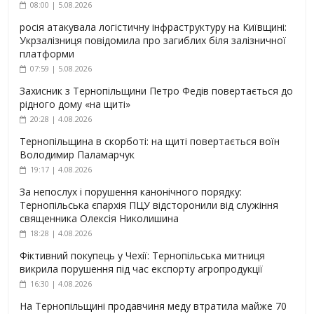
08:00 | 5.08.2026
росія атакувала логістичну інфраструктуру на Київщині:
Укрзалізниця повідомила про загиблих біля залізничної
платформи
07:59 | 5.08.2026
Захисник з Тернопільщини Петро Федів повертається до
рідного дому «на щиті»
20:28 | 4.08.2026
Тернопільщина в скорботі: на щиті повертається воїн
Володимир Паламарчук
19:17 | 4.08.2026
За непослух і порушення канонічного порядку:
Тернопільська єпархія ПЦУ відсторонили від служіння
священника Олексія Николишина
18:28 | 4.08.2026
Фіктивний покупець у Чехії: Тернопільська митниця
викрила порушення під час експорту агропродукції
16:30 | 4.08.2026
На Тернопільщині продавчиня меду втратила майже 70