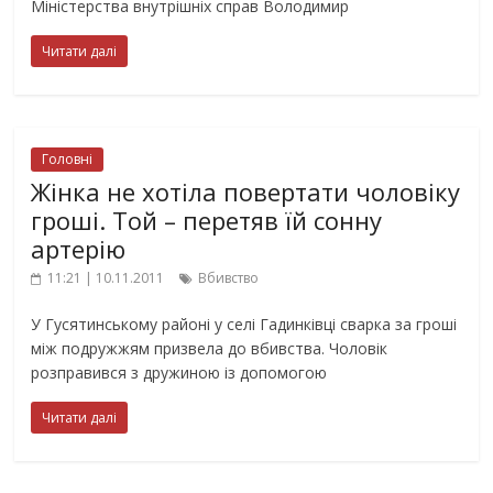
Міністерства внутрішніх справ Володимир
Читати далі
Головні
Жінка не хотіла повертати чоловіку
гроші. Той – перетяв їй сонну
артерію
11:21 | 10.11.2011
Вбивство
У Гусятинському районі у селі Гадинківці сварка за гроші
між подружжям призвела до вбивства. Чоловік
розправився з дружиною із допомогою
Читати далі