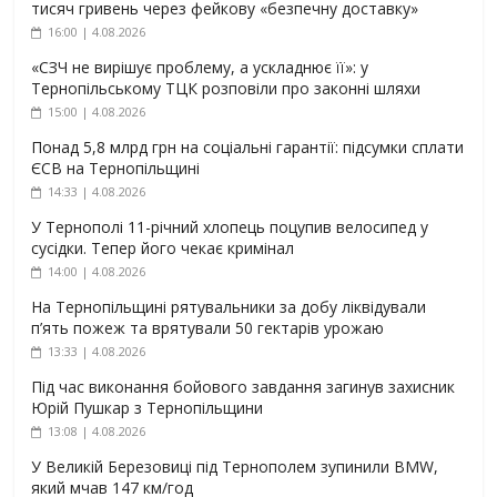
тисяч гривень через фейкову «безпечну доставку»
16:00 | 4.08.2026
«СЗЧ не вирішує проблему, а ускладнює її»: у
Тернопільському ТЦК розповіли про законні шляхи
15:00 | 4.08.2026
Понад 5,8 млрд грн на соціальні гарантії: підсумки сплати
ЄСВ на Тернопільщині
14:33 | 4.08.2026
У Тернополі 11-річний хлопець поцупив велосипед у
сусідки. Тепер його чекає кримінал
14:00 | 4.08.2026
На Тернопільщині рятувальники за добу ліквідували
п’ять пожеж та врятували 50 гектарів урожаю
13:33 | 4.08.2026
Під час виконання бойового завдання загинув захисник
Юрій Пушкар з Тернопільщини
13:08 | 4.08.2026
У Великій Березовиці під Тернополем зупинили BMW,
який мчав 147 км/год