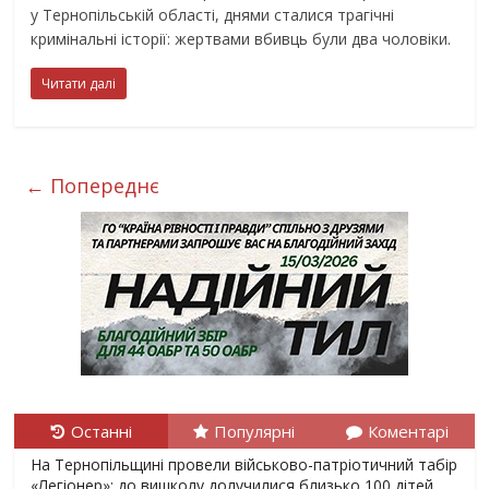
у Тернопільській області, днями сталися трагічні
кримінальні історії: жертвами вбивць були два чоловіки.
Читати далі
← Попереднє
Останні
Популярні
Коментарі
На Тернопільщині провели військово-патріотичний табір
«Легіонер»: до вишколу долучилися близько 100 дітей