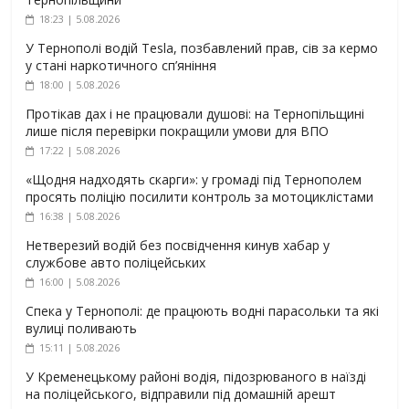
18:23 | 5.08.2026
У Тернополі водій Tesla, позбавлений прав, сів за кермо
у стані наркотичного сп’яніння
18:00 | 5.08.2026
Протікав дах і не працювали душові: на Тернопільщині
лише після перевірки покращили умови для ВПО
17:22 | 5.08.2026
«Щодня надходять скарги»: у громаді під Тернополем
просять поліцію посилити контроль за мотоциклістами
16:38 | 5.08.2026
Нетверезий водій без посвідчення кинув хабар у
службове авто поліцейських
16:00 | 5.08.2026
Спека у Тернополі: де працюють водні парасольки та які
вулиці поливають
15:11 | 5.08.2026
У Кременецькому районі водія, підозрюваного в наїзді
на поліцейського, відправили під домашній арешт