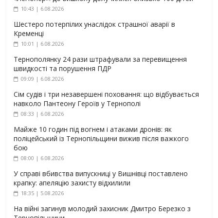
10:43 | 6.08.2026
Шестеро потерпілих унаслідок страшної аварії в
Кременці
10:01 | 6.08.2026
Тернополянку 24 рази штрафували за перевищення
швидкості та порушення ПДР
09:09 | 6.08.2026
Сім судів і три незавершені поховання: що відбувається
навколо Пантеону Героїв у Тернополі
08:33 | 6.08.2026
Майже 10 годин під вогнем і атаками дронів: як
поліцейський із Тернопільщини вижив після важкого
бою
08:00 | 6.08.2026
У справі вбивства випускниці у Вишнівці поставлено
крапку: апеляцію захисту відхилили
18:35 | 5.08.2026
На війні загинув молодий захисник Дмитро Березко з
Тернопільщини