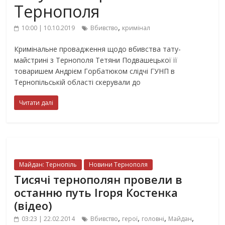
Тернополя
,
10:00 | 10.10.2019
Вбивство
кримінал
Кримінальне провадження щодо вбивства тату-
майстрині з Тернополя Тетяни Подвашецької її
товаришем Андрієм Горбатюком слідчі ГУНП в
Тернопільській області скерували до
Читати далі
Майдан: Тернопіль
Новини Тернополя
Тисячі тернополян провели в
останню путь Ігоря Костенка
(відео)
,
,
,
,
03:23 | 22.02.2014
Вбивство
герої
головні
Майдан