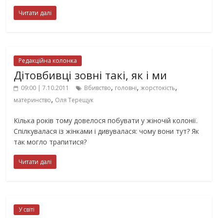
Читати далі
Редакційна колонка
Дітовбивці зовні такі, як і ми
,
,
,
09:00 | 7.10.2011
Вбивство
головні
жорстокість
,
материнство
Оля Терещук
Кілька років тому довелося побувати у жіночій колонії.
Спілкувалася із жінками і дивувалася: чому вони тут? Як
так могло трапитися?
Читати далі
У світі