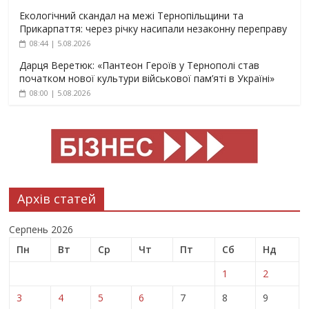
Екологічний скандал на межі Тернопільщини та
Прикарпаття: через річку насипали незаконну переправу
08:44 | 5.08.2026
Дарця Веретюк: «Пантеон Героїв у Тернополі став
початком нової культури військової пам’яті в Україні»
08:00 | 5.08.2026
Архів статей
Серпень 2026
Пн
Вт
Ср
Чт
Пт
Сб
Нд
1
2
3
4
5
6
7
8
9