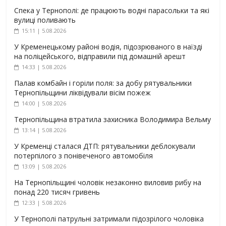
Спека у Тернополі: де працюють водні парасольки та які
вулиці поливають
15:11 | 5.08.2026
У Кременецькому районі водія, підозрюваного в наїзді
на поліцейського, відправили під домашній арешт
14:33 | 5.08.2026
Палав комбайн і горіли поля: за добу рятувальники
Тернопільщини ліквідували вісім пожеж
14:00 | 5.08.2026
Тернопільщина втратила захисника Володимира Вельму
13:14 | 5.08.2026
У Кременці сталася ДТП: рятувальники деблокували
потерпілого з понівеченого автомобіля
13:09 | 5.08.2026
На Тернопільщині чоловік незаконно виловив рибу на
понад 220 тисяч гривень
12:33 | 5.08.2026
У Тернополі патрульні затримали підозрілого чоловіка