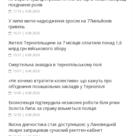
поєднання ролів
17:14 | 6.08.2026
У липні митні надходження зросли на 77мільйонів
гривень
16:27 | 6.08.2026
Жителі Тернопільщини за 7 місяців сплатили понад 1,6
млрд грн військового збору
15:31 | 6.08.2026
Смертельна знахідка в тернопільському полі
15:07 | 6.08.2026
«Не хочемо втратити колективи»: що кажуть про
об’єднання позашкільних закладів у Тернополі
13:00 | 6.08.2026
Екоінспекція підтвердила незаконні роботи біля річки
Золота Липа: за справу візьметься поліція
12:33 | 6.08.2026
Якісна діагностика стає доступнішою: у Лановецькій
лікарні запрацював сучасний рентген-кабінет