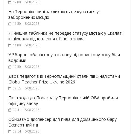
12:00 | 5.08.2026
На Тернопільщині закликають не купатися у
заборонених місцях
11:30 | 5.08.2026
«Нинішня табличка не передає статусу міста»: у Скалаті
ініціювали відновлення в’їзного знака
11:00 | 5.08.2026
У Зборові облаштовують нову відпочинкову зону біля
водойми
10:30 | 5.08.2026
Двоє педагогів із Тернопільщини стали півфіналістами
Global Teacher Prize Ukraine 2026
09:55 | 5.08.2026
Піша хода до Почаєва: у Тернопільській ОВА зробили
офіційну заяву
09:11 | 5.08.2026
Обираємо диспенсер для пива для домашнього бару:
Експертний гід
08:54 | 5.08.2026