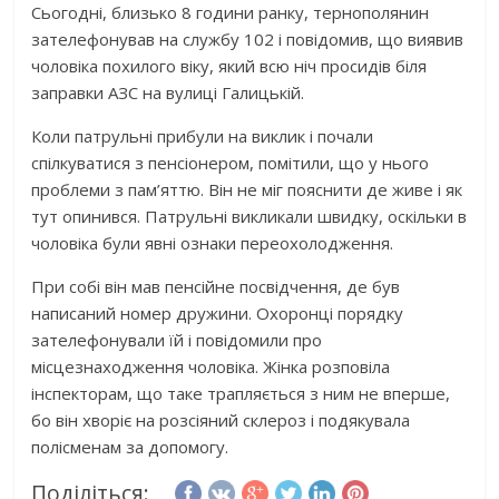
Сьогодні, близько 8 години ранку, тернополянин
зателефонував на службу 102 і повідомив, що виявив
чоловіка похилого віку, який всю ніч просидів біля
заправки АЗС на вулиці Галицькій.
Коли патрульні прибули на виклик і почали
спілкуватися з пенсіонером, помітили, що у нього
проблеми з пам’яттю. Він не міг пояснити де живе і як
тут опинився. Патрульні викликали швидку, оскільки в
чоловіка були явні ознаки переохолодження
.
При собі він мав пенсійне посвідчення, де був
написаний номер дружини. Охоронці порядку
зателефонували їй і повідомили про
місцезнаходження чоловіка. Жінка розповіла
інспекторам, що таке трапляється з ним не вперше,
бо він хворіє на розсіяний склероз і подякувала
полісменам за допомогу.
Поділіться: