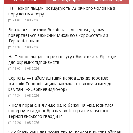
На Тернопільщині розшукують 72-річного чоловіка з
порушенням зору
21:08 | 6.08.2026
Вважався зниклим безвісти, – Ангелом додому
повертається захисник Михайло Скоробогатий з
Тернопільщини
19:32 | 6.08.2026
На Тернопільщині через посуху обмежили забір води
для окремих підприємств
18:00 | 6.08.2026
Серпень — найскладніший період для донорства:
жителів Тернопільщини закликають долучитися до
кампанії «ЯСерпневийДонор»
17:34 | 6.08.2026
«Після поранення лише одне бажання –відновитися і
повернутися до побратимів». Історія незламного
тернопільського гвардійця
17:26 | 6.08.2026
Як обрати суші для романтичної вечері в Києві: найкращі