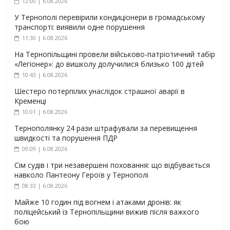
12:00 | 6.08.2026
У Тернополі перевірили кондиціонери в громадському
транспорті: виявили одне порушення
11:30 | 6.08.2026
На Тернопільщині провели військово-патріотичний табір
«Легіонер»: до вишколу долучилися близько 100 дітей
10:43 | 6.08.2026
Шестеро потерпілих унаслідок страшної аварії в
Кременці
10:01 | 6.08.2026
Тернополянку 24 рази штрафували за перевищення
швидкості та порушення ПДР
09:09 | 6.08.2026
Сім судів і три незавершені поховання: що відбувається
навколо Пантеону Героїв у Тернополі
08:33 | 6.08.2026
Майже 10 годин під вогнем і атаками дронів: як
поліцейський із Тернопільщини вижив після важкого
бою