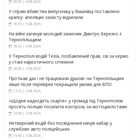
08:00 | 6.08.2026
У справі вбивства випускниці у Вишнівці поставлено
крапку: апеляцію захисту відхилили
18:35 | 5.08.2026
На війні загинув молодий захисник Дмитро Березко з
Тернопільщини
18:23 | 5.08.2026
У Тернополі водій Tesla, позбавлений прав, сів за кермо
у стані наркотичного сп’яніння
18:00 | 5.08.2026
Протікав дах і не працювали душові: на Тернопільщині
лише після перевірки покращили умови для ВПО
17:22 | 5.08.2026
«Щодня надходять скарги»: у громаді під Тернополем
просять поліцію посилити контроль за мотоциклістами
16:38 | 5.08.2026
Нетверезий водій без посвідчення кинув хабар у
службове авто поліцейських
16:00 | 5.08.2026