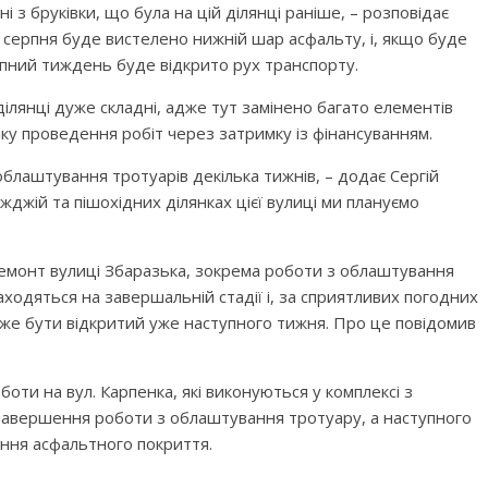
 з бруківки, що була на цій ділянці раніше, – розповідає
4 серпня буде вистелено нижній шар асфальту, і, якщо буде
тупний тиждень буде відкрито рух транспорту.
ділянці дуже складні, адже тут замінено багато елементів
фіку проведення робіт через затримку із фінансуванням.
облаштування тротуарів декілька тижнів, – додає Сергій
їжджій та пішохідних ділянках цієї вулиці ми плануємо
ремонт вулиці Збаразька, зокрема роботи з облаштування
ходяться на завершальній стадії і, за сприятливих погодних
може бути відкритий уже наступного тижня. Про це повідомив
оти на вул. Карпенка, які виконуються у комплексі з
ї завершення роботи з облаштування тротуару, а наступного
ння асфальтного покриття.