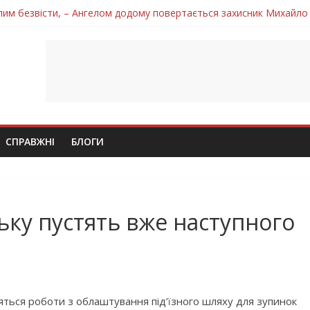
лим безвісти, – Ангелом додому повертається захисник Михайло
ув молодий захисник Дмитро Березко з Тернопільщини
 втратила захисника Володимира Вельму
нопільщини Петро Федів повертається до рідного дому «на щиті»
 втратила захисника Володимира Дичку
СПРАВЖНІ
БЛОГИ
ьку пустять вже наступного
яться роботи з облаштування під’їзного шляху для зупинок