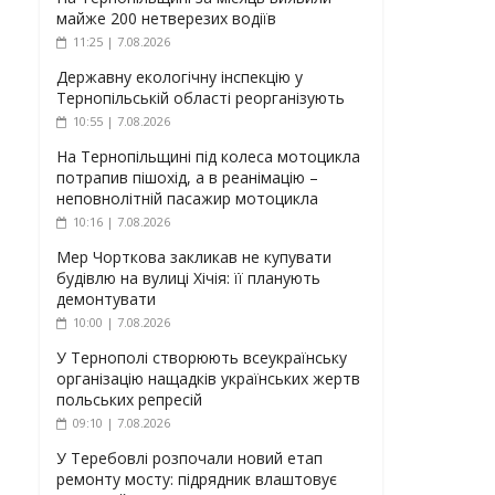
майже 200 нетверезих водіїв
11:25 | 7.08.2026
Державну екологічну інспекцію у
Тернопільській області реорганізують
10:55 | 7.08.2026
На Тернопільщині під колеса мотоцикла
потрапив пішохід, а в реанімацію –
неповнолітній пасажир мотоцикла
10:16 | 7.08.2026
Мер Чорткова закликав не купувати
будівлю на вулиці Хічія: її планують
демонтувати
10:00 | 7.08.2026
У Тернополі створюють всеукраїнську
організацію нащадків українських жертв
польських репресій
09:10 | 7.08.2026
У Теребовлі розпочали новий етап
ремонту мосту: підрядник влаштовує