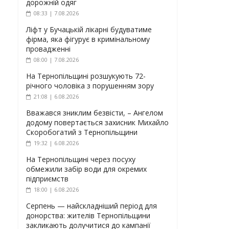
дорожній одяг
08:33 | 7.08.2026
Ліфт у Бучацькій лікарні будуватиме
фірма, яка фігурує в кримінальному
провадженні
08:00 | 7.08.2026
На Тернопільщині розшукують 72-
річного чоловіка з порушенням зору
21:08 | 6.08.2026
Вважався зниклим безвісти, – Ангелом
додому повертається захисник Михайло
Скоробогатий з Тернопільщини
19:32 | 6.08.2026
На Тернопільщині через посуху
обмежили забір води для окремих
підприємств
18:00 | 6.08.2026
Серпень — найскладніший період для
донорства: жителів Тернопільщини
закликають долучитися до кампанії