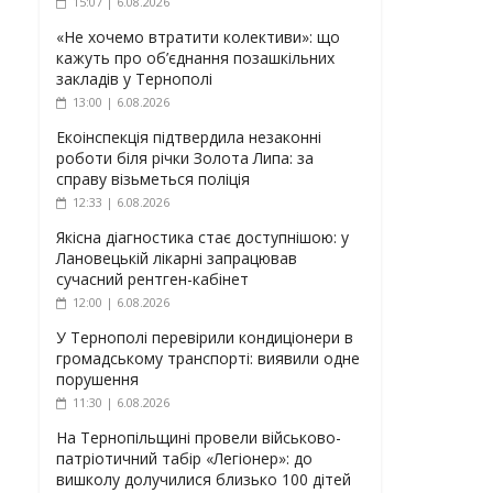
15:07 | 6.08.2026
«Не хочемо втратити колективи»: що
кажуть про об’єднання позашкільних
закладів у Тернополі
13:00 | 6.08.2026
Екоінспекція підтвердила незаконні
роботи біля річки Золота Липа: за
справу візьметься поліція
12:33 | 6.08.2026
Якісна діагностика стає доступнішою: у
Лановецькій лікарні запрацював
сучасний рентген-кабінет
12:00 | 6.08.2026
У Тернополі перевірили кондиціонери в
громадському транспорті: виявили одне
порушення
11:30 | 6.08.2026
На Тернопільщині провели військово-
патріотичний табір «Легіонер»: до
вишколу долучилися близько 100 дітей