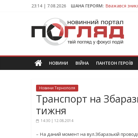
Skip
23:14 | 7.08.2026
ШАНА ГЕРОЯМ:
Вважався зник
to
На війні загин
content
ПОГЛЯД
Тернопільщина
Захисник з Тер
Тернопільщина
Новини
Тернополя.
Тернопільські
новини
НОВИНИ
ВІЙНА
ПАНТЕОН ГЕРОЇВ
та
події
Новини Тернополя
Транспорт на Збараз
тижня
14:30 | 12.08.2014
– На даний момент на вул.Збаразькій провод