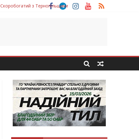
 Скоробогатий з Тернопільщини