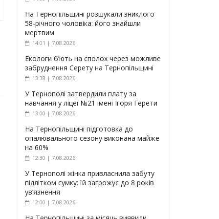
На Тернопільщині розшукали зниклого
58-річного чоловіка: його знайшли
мертвим
14:01 | 7.08.2026
Екологи б’ють на сполох через можливе
забруднення Серету на Тернопільщині
13:38 | 7.08.2026
У Тернополі затвердили плату за
навчання у ліцеї №21 імені Ігоря Герети
13:00 | 7.08.2026
На Тернопільщині підготовка до
опалювального сезону виконана майже
на 60%
12:30 | 7.08.2026
У Тернополі жінка привласнила забуту
підлітком сумку: їй загрожує до 8 років
ув’язнення
12:00 | 7.08.2026
На Тернопільщині за місяць виявили