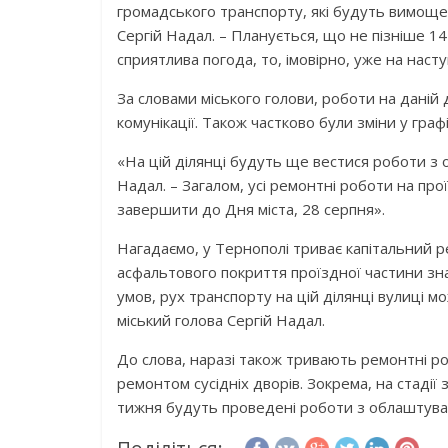
громадського транспорту, які будуть вимощені
Сергій Надал. – Планується, що не пізніше 1
сприятлива погода, то, імовірно, уже на нас
За словами міського голови, роботи на даній 
комунікації. Також частково були зміни у гра
«На цій ділянці будуть ще вестися роботи з 
Надал. – Загалом, усі ремонтні роботи на про
завершити до Дня міста, 28 серпня».
Нагадаємо, у Тернополі триває капітальний 
асфальтового покриття проїздної частини зна
умов, рух транспорту на цій ділянці вулиці 
міський голова Сергій Надал.
До слова, наразі також тривають ремонтні роб
ремонтом сусідніх дворів. Зокрема, на стаді
тижня будуть проведені роботи з облаштува