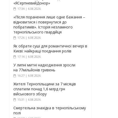
«ЯСерпневийДонор»
17:34 | 6.08.2026
«Після поранення лише одне бажання –
відновитися і повернутися до
побратимів». Історія незламного
тернопільського гвардійця
17:26 | 6.08.2026
Як обрати суші для романтичної вечері в
Києві: найкращі поєднання ролів
17:14 | 6.08.2026
У липні митні надходження зросли
на 77мільйонів гривень
16:27 | 6.08.2026
Жителі Тернопільщини за 7 місяців
сплатили понад 1,6 млрд грн
військового збору
15:31 | 6.08.2026
Смертельна знахідка в тернопільському
полі