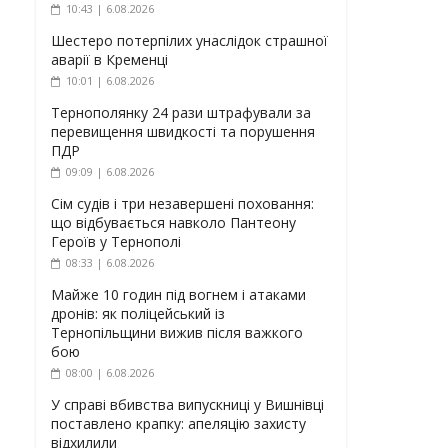
10:43 | 6.08.2026
Шестеро потерпілих унаслідок страшної
аварії в Кременці
10:01 | 6.08.2026
Тернополянку 24 рази штрафували за
перевищення швидкості та порушення
ПДР
09:09 | 6.08.2026
Сім судів і три незавершені поховання:
що відбувається навколо Пантеону
Героїв у Тернополі
08:33 | 6.08.2026
Майже 10 годин під вогнем і атаками
дронів: як поліцейський із
Тернопільщини вижив після важкого
бою
08:00 | 6.08.2026
У справі вбивства випускниці у Вишнівці
поставлено крапку: апеляцію захисту
відхилили