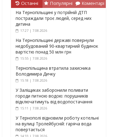
Останні
Популярні
Коментарі
На Тернопільщині у потрійній ДТП
постраждали троє людей, серед них
дитина
17:27 | 7.08.2026
На Тернопільщині державі повернули
недобудований 90-квартирний будинок
вартістю понад 50 млн грн
15:55 | 7.08.2026
Тернопільщина втратила захисника
Володимира Дичку
15:18 | 7.08.2026
У Заліщиках заборонили поливати
городи питною водою: порушників
відключатимуть від водопостачання
15:11 | 7.08.2026
У Тернополі відновили роботу котельні
на вулиці Тролейбусній: гаряча вода
повертається
14:33 | 7.08.2026