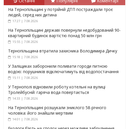
Останні
Популярні
Коментарі
На Тернопільщині у потрійній ДТП постраждали троє
людей, серед них дитина
17:27 | 7.08.2026
На Тернопільщині державі повернули недобудований 90-
квартирний будинок вартістю понад 50 млн грн
15:55 | 7.08.2026
Тернопільщина втратила захисника Володимира Дичку
15:18 | 7.08.2026
У Заліщиках заборонили поливати городи питною
водою: порушників відключатимуть від водопостачання
15:11 | 7.08.2026
У Тернополі відновили роботу котельні на вулиці
Тролейбусній: гаряча вода повертається
14:33 | 7.08.2026
На Тернопільщині розшукали зниклого 58-річного
чоловіка: його знайшли мертвим
14:01 | 7.08.2026
Екологи б’ють на сполох через можливе забруднення