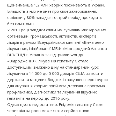
щонайменше 1,2 млн. хворих проживають в Україні.
Більшість з них не знає про своє захворювання,
оскільки у 80% випадків гострий період проходить
без симптомів.
У 2013 році завдяки спільним зусиллям міжнародних
організацій, громадськості, активістів, експертів,
лікарів в рамках Всеукраїнської кампанії «Вимагаємо
лікування», ініційованої МБФ «Міжнародний Альянс з
ВІЛ/СНІД в Україні» за підтримки Фонду
«Відродження», лікування гепатиту С стало
доступнішим: знижено ціну на стандартний курс
лікування з 14 000 до 5 000 доларів США; за кошти
держави та місцевих бюджетів закуплені перші курси
для лікування хворих; прийнята Державна програма
профілактики, діагностики та лікування вірусних
гепатитів на період до 2016 року.
Однак цього недостатньо. Епідемія гепатиту С вже
через кілька років може стати серйознішою