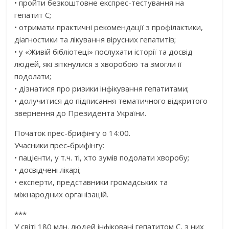
• пройти безкоштовне експрес-тестування на
гепатит С;
• отримати практичні рекомендації з профілактики,
діагностики та лікування вірусних гепатитів;
• у «Живій бібліотеці» послухати історії та досвід
людей, які зіткнулися з хворобою та змогли її
подолати;
• дізнатися про ризики інфікування гепатитами;
• долучитися до підписання тематичного відкритого
звернення до Президента України.
Початок прес-брифінгу о 14:00.
Учасники прес-брифінгу:
• пацієнти, у т.ч. ті, хто зумів подолати хворобу;
• досвідчені лікарі;
• експерти, представники громадських та
міжнародних організацій.
***
У світі 180 млн. людей інфіковані гепатитом С, з них