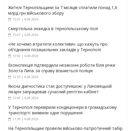
Жителі Тернопільщини за 7 місяців сплатили понад 1,6
млрд грн військового збору
15:31 | 6.08.2026
Смертельна знахідка в тернопільському полі
15:07 | 6.08.2026
«Не хочемо втратити колективи»: що кажуть про
об’єднання позашкільних закладів у Тернополі
13:00 | 6.08.2026
Екоінспекція підтвердила незаконні роботи біля річки
Золота Липа: за справу візьметься поліція
12:33 | 6.08.2026
Якісна діагностика стає доступнішою: у Лановецькій
лікарні запрацював сучасний рентген-кабінет
12:00 | 6.08.2026
У Тернополі перевірили кондиціонери в громадському
транспорті: виявили одне порушення
11:30 | 6.08.2026
На Тернопільщині провели військово-патріотичний табір