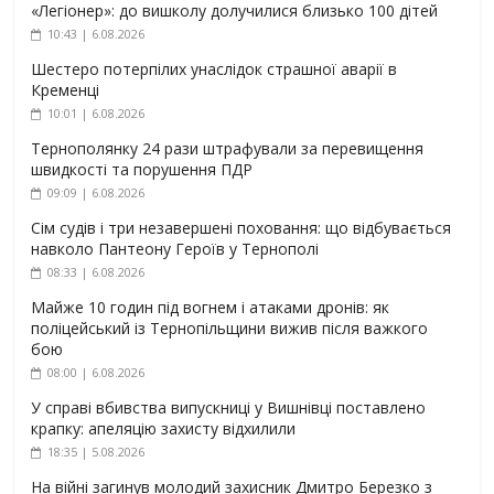
«Легіонер»: до вишколу долучилися близько 100 дітей
10:43 | 6.08.2026
Шестеро потерпілих унаслідок страшної аварії в
Кременці
10:01 | 6.08.2026
Тернополянку 24 рази штрафували за перевищення
швидкості та порушення ПДР
09:09 | 6.08.2026
Сім судів і три незавершені поховання: що відбувається
навколо Пантеону Героїв у Тернополі
08:33 | 6.08.2026
Майже 10 годин під вогнем і атаками дронів: як
поліцейський із Тернопільщини вижив після важкого
бою
08:00 | 6.08.2026
У справі вбивства випускниці у Вишнівці поставлено
крапку: апеляцію захисту відхилили
18:35 | 5.08.2026
На війні загинув молодий захисник Дмитро Березко з