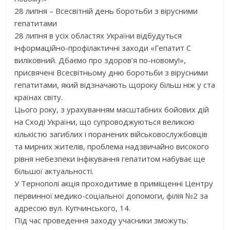
28 липня – Всесвітній день боротьби з вірусними
гепатитами
28 липня в усіх областях України відбудуться
інформаційно-профілактичні заходи «Гепатит С
виліковний. Дбаємо про здоров’я по-новому!»,
присвячені Всесвітньому дню боротьби з вірусними
гепатитами, який відзначають щороку більш ніж у ста
країнах світу.
Цього року, з урахуванням масштабних бойових дій
на Сході України, що супроводжуються великою
кількістю загиблих і поранених військовослужбовців
та мирних жителів, проблема надзвичайно високого
рівня небезпеки інфікування гепатитом набуває ще
більшої актуальності.
У Тернополі акція проходитиме в приміщенні Центру
первинної медико-соціальної допомоги, філія №2 за
адресою вул. Купчинського, 14.
Під час проведення заходу учасники зможуть: