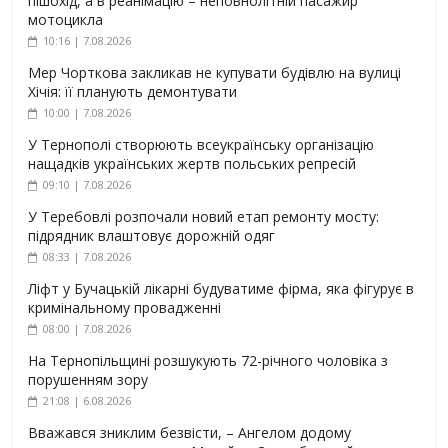
пішохід, а в реанімацію – неповнолітній пасажир
мотоцикла
10:16 | 7.08.2026
Мер Чорткова закликав не купувати будівлю на вулиці
Хічія: її планують демонтувати
10:00 | 7.08.2026
У Тернополі створюють всеукраїнську організацію
нащадків українських жертв польських репресій
09:10 | 7.08.2026
У Теребовлі розпочали новий етап ремонту мосту:
підрядник влаштовує дорожній одяг
08:33 | 7.08.2026
Ліфт у Бучацькій лікарні будуватиме фірма, яка фігурує в
кримінальному провадженні
08:00 | 7.08.2026
На Тернопільщині розшукують 72-річного чоловіка з
порушенням зору
21:08 | 6.08.2026
Вважався зниклим безвісти, – Ангелом додому