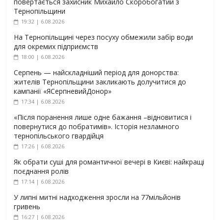
повертається захисник Михайло Скоробогатий з
Тернопільщини
19:32 | 6.08.2026
На Тернопільщині через посуху обмежили забір води
для окремих підприємств
18:00 | 6.08.2026
Серпень — найскладніший період для донорства:
жителів Тернопільщини закликають долучитися до
кампанії «ЯСерпневийДонор»
17:34 | 6.08.2026
«Після поранення лише одне бажання –відновитися і
повернутися до побратимів». Історія незламного
тернопільського гвардійця
17:26 | 6.08.2026
Як обрати суші для романтичної вечері в Києві: найкращі
поєднання ролів
17:14 | 6.08.2026
У липні митні надходження зросли на 77мільйонів
гривень
16:27 | 6.08.2026