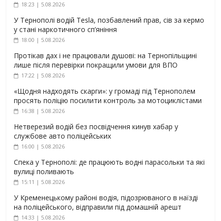
18:23 | 5.08.2026
У Тернополі водій Tesla, позбавлений прав, сів за кермо
у стані наркотичного сп’яніння
18:00 | 5.08.2026
Протікав дах і не працювали душові: на Тернопільщині
лише після перевірки покращили умови для ВПО
17:22 | 5.08.2026
«Щодня надходять скарги»: у громаді під Тернополем
просять поліцію посилити контроль за мотоциклістами
16:38 | 5.08.2026
Нетверезий водій без посвідчення кинув хабар у
службове авто поліцейських
16:00 | 5.08.2026
Спека у Тернополі: де працюють водні парасольки та які
вулиці поливають
15:11 | 5.08.2026
У Кременецькому районі водія, підозрюваного в наїзді
на поліцейського, відправили під домашній арешт
14:33 | 5.08.2026