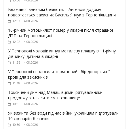
13:00 | 4.08.2026
Вважався зниклим безвісти, – Ангелом додому
повертається захисник Василь Янчук з Тернопільщини
12:33 | 4.08.2026
16-річний мотоцикліст помер у лікарні після страшної
ДТП на Тернопільщині
12:02 | 4.08.2026
У Тернополі чоловік кинув металеву пляшку в 11-річну
дівчинку: дитина в лікарні
11:56 | 4.08.2026
У Тернополі оголосили терміновий збір донорської
крові для захисників
11:18 | 4.08.2026
Токсичний дим над Малашівцями: рятувальники
продовжують гасити сміттєзвалище
10:35 | 4.08.2026
Як вижити без води під час війни: українцям підготували
10 сценаріїв безпеки
10:30 | 4.08.2026