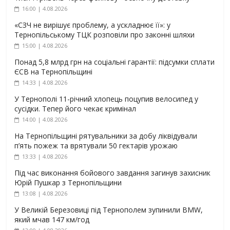
16:00 | 4.08.2026
«СЗЧ не вирішує проблему, а ускладнює її»: у
Тернопільському ТЦК розповіли про законні шляхи
15:00 | 4.08.2026
Понад 5,8 млрд грн на соціальні гарантії: підсумки сплати
ЄСВ на Тернопільщині
14:33 | 4.08.2026
У Тернополі 11-річний хлопець поцупив велосипед у
сусідки. Тепер його чекає кримінал
14:00 | 4.08.2026
На Тернопільщині рятувальники за добу ліквідували
п’ять пожеж та врятували 50 гектарів урожаю
13:33 | 4.08.2026
Під час виконання бойового завдання загинув захисник
Юрій Пушкар з Тернопільщини
13:08 | 4.08.2026
У Великій Березовиці під Тернополем зупинили BMW,
який мчав 147 км/год