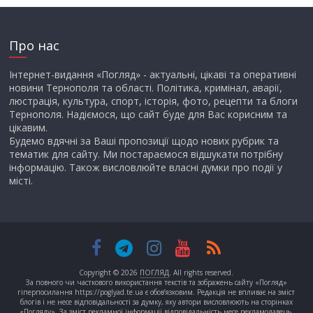
Про нас
Інтернет-видання «Погляд» - актуальні, цікаві та оперативні
новини Тернополя та області. Політика, кримінал, аварії,
люстрація, культура, спорт, історія, фото, рецепти та блоги
Тернополя. Надіємося, що сайт буде для Вас корисним та
цікавим.
Будемо вдячні за Ваші пропозиції щодо нових рубрик та
тематик для сайту. Ми постараємося відшукати потрібну
інформацію. Також висловлюйте власні думки про події у
місті.
Copyright © 2026
ПОГЛЯД
. All rights reserved.
За повного чи часткового використання текстів та зображень сайту «Погляд»
гіперпосилання https://poglyad.te.ua є обов’язковим. Редакція не впливає на зміст
блогів і не несе відповідальності за думку, яку автори висловлюють на сторінках
«Погляду». За зміст рекламної інформації відповідальність несе рекламодавець.