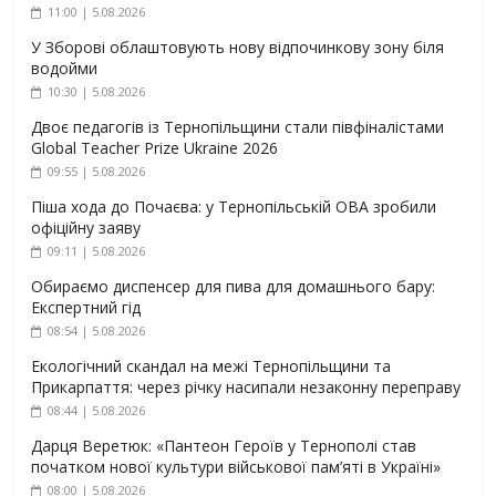
11:00 | 5.08.2026
У Зборові облаштовують нову відпочинкову зону біля
водойми
10:30 | 5.08.2026
Двоє педагогів із Тернопільщини стали півфіналістами
Global Teacher Prize Ukraine 2026
09:55 | 5.08.2026
Піша хода до Почаєва: у Тернопільській ОВА зробили
офіційну заяву
09:11 | 5.08.2026
Обираємо диспенсер для пива для домашнього бару:
Експертний гід
08:54 | 5.08.2026
Екологічний скандал на межі Тернопільщини та
Прикарпаття: через річку насипали незаконну переправу
08:44 | 5.08.2026
Дарця Веретюк: «Пантеон Героїв у Тернополі став
початком нової культури військової пам’яті в Україні»
08:00 | 5.08.2026