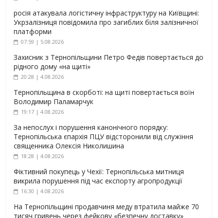
росія атакувала логістичну інфраструктуру на Київщині:
Укрзалізниця повідомила про загиблих біля залізничної
платформи
07:59 | 5.08.2026
Захисник з Тернопільщини Петро Федів повертається до
рідного дому «на щиті»
20:28 | 4.08.2026
Тернопільщина в скорботі: на щиті повертається воїн
Володимир Паламарчук
19:17 | 4.08.2026
За непослух і порушення канонічного порядку:
Тернопільська єпархія ПЦУ відсторонили від служіння
священника Олексія Николишина
18:28 | 4.08.2026
Фіктивний покупець у Чехії: Тернопільська митниця
викрила порушення під час експорту агропродукції
16:30 | 4.08.2026
На Тернопільщині продавчиня меду втратила майже 70
тисяч гривень через фейкову «безпечну доставку»