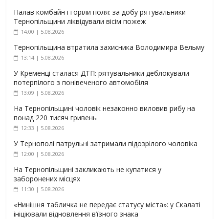
Палав комбайн і горіли поля: за добу рятувальники
Тернопільщини ліквідували вісім пожеж
14:00 | 5.08.2026
Тернопільщина втратила захисника Володимира Вельму
13:14 | 5.08.2026
У Кременці сталася ДТП: рятувальники деблокували
потерпілого з понівеченого автомобіля
13:09 | 5.08.2026
На Тернопільщині чоловік незаконно виловив рибу на
понад 220 тисяч гривень
12:33 | 5.08.2026
У Тернополі патрульні затримали підозрілого чоловіка
12:00 | 5.08.2026
На Тернопільщині закликають не купатися у
заборонених місцях
11:30 | 5.08.2026
«Нинішня табличка не передає статусу міста»: у Скалаті
ініціювали відновлення в’їзного знака