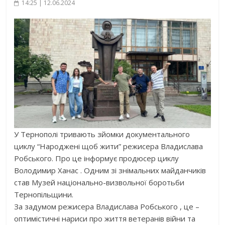
14:25 | 12.06.2024
У Тернополі тривають зйомки документального
циклу “Народжені щоб жити” режисера Владислава
Робського. Про це інформує продюсер циклу
Володимир Ханас . Одним зі знімальних майданчиків
став Музей національно-визвольної боротьби
Тернопільщини.
За задумом режисера Владислава Робського , це –
оптимістичні нариси про життя ветеранів війни та