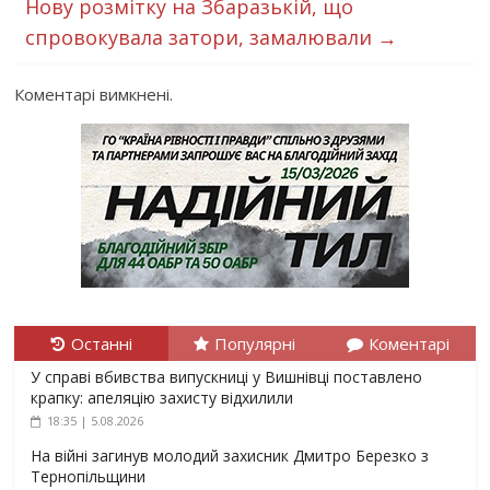
Нову розмітку на Збаразькій, що
спровокувала затори, замалювали
→
Коментарі вимкнені.
Останні
Популярні
Коментарі
У справі вбивства випускниці у Вишнівці поставлено
крапку: апеляцію захисту відхилили
18:35 | 5.08.2026
На війні загинув молодий захисник Дмитро Березко з
Тернопільщини