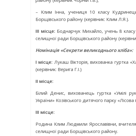
району (керівник Чорній І.Б.);
– Клим Інна, учениця 10 класу Кудринець
Борщівського району (керівник: Клим Л.Я.).
ІІІ місце:
Боднарчук Михайло, учень 8 класу 
селищної ради Борщівського району (керівник
Номінація «Секрети великоднього хліба»:
І місце:
Лукаш Вікторія, вихованка гуртка «Х
(керівник: Верига Г.І.)
ІІ місце:
Білий Денис, вихованець гуртка «Умілі ру
України» Козівського дитячого парку «Лісова п
ІІІ місце:
Родина Клим Людмили Ярославівни, вчителя б
селищної ради Борщівського району.