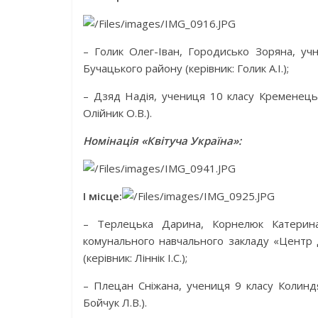
– Голик Олег-Іван, Городисько Зоряна, учн
Бучацького району (керівник: Голик А.І.);
– Дзяд Надія, учениця 10 класу Кременецьк
Олійник О.В.).
Номінація «Квітуча Україна»:
І місце:
– Терлецька Дарина, Корнелюк Катерина,
комунального навчального закладу «Центр д
(керівник: Ліннік І.С.);
– Плецан Сніжана, учениця 9 класу Колиндян
Бойчук Л.В.).