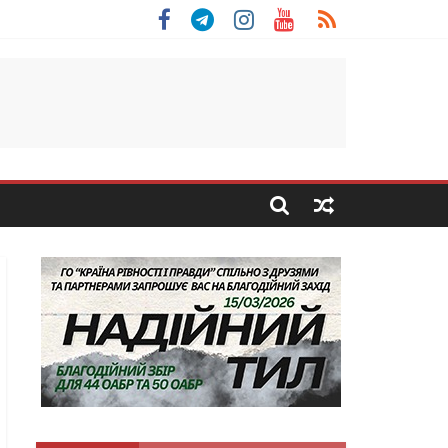
 Скоробогатий з Тернопільщини