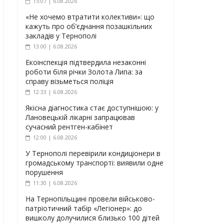
15:07 | 6.08.2026
«Не хочемо втратити колективи»: що
кажуть про об’єднання позашкільних
закладів у Тернополі
13:00 | 6.08.2026
Екоінспекція підтвердила незаконні
роботи біля річки Золота Липа: за
справу візьметься поліція
12:33 | 6.08.2026
Якісна діагностика стає доступнішою: у
Лановецькій лікарні запрацював
сучасний рентген-кабінет
12:00 | 6.08.2026
У Тернополі перевірили кондиціонери в
громадському транспорті: виявили одне
порушення
11:30 | 6.08.2026
На Тернопільщині провели військово-
патріотичний табір «Легіонер»: до
вишколу долучилися близько 100 дітей