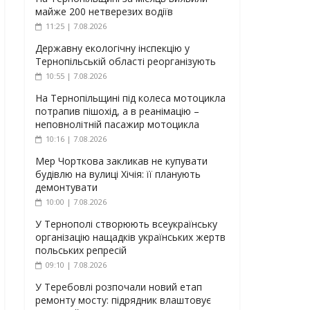
майже 200 нетверезих водіїв
11:25 | 7.08.2026
Державну екологічну інспекцію у
Тернопільській області реорганізують
10:55 | 7.08.2026
На Тернопільщині під колеса мотоцикла
потрапив пішохід, а в реанімацію –
неповнолітній пасажир мотоцикла
10:16 | 7.08.2026
Мер Чорткова закликав не купувати
будівлю на вулиці Хічія: її планують
демонтувати
10:00 | 7.08.2026
У Тернополі створюють всеукраїнську
організацію нащадків українських жертв
польських репресій
09:10 | 7.08.2026
У Теребовлі розпочали новий етап
ремонту мосту: підрядник влаштовує