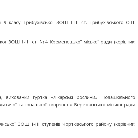
і 9 класу Трибухівської ЗОШ І-ІІІ ст. Трибухівського ОТГ
ої ЗОШ І-ІІІ ст. №4 Кременецької міської ради (керівник:
 вихованки гуртка «Лікарські рослини» Позашкільного
итячої та юнацької творчості» Бережанської міської ради
ської ЗОШ І-ІІІ ступенів Чортківського району (керівник: