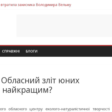
 втратила захисника Володимира Вельму
нопільщини Петро Федів повертається до рідного дому «на щиті»
 втратила захисника Володимира Дичку
лим безвісти, – Ангелом додому повертається захисник Михайло
ув молодий захисник Дмитро Березко з Тернопільщини
СПРАВЖНІ
БЛОГИ
я Обласний зліт юних
ав найкращим?
ого обласного центру еколого-натуралістичної творчості