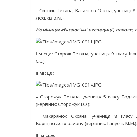
– Ситник Тетяна, Васильків Олена, учениці 8 
Леськів З.М.).
Номінація «Екологічні експедиції, походи,
І місце:
Сторож Тетяна, учениця 9 класу Іван
С.С.).
ІІ місце:
– Сторожук Тетяна, учениця 5 класу Бодакі
(керівник: Сторожук І.О.);
– Макаранюк Оксана, учениця 8 класу Л
Борщівського району (керівник: Ганусяк М.М.)
ІІІ місце: