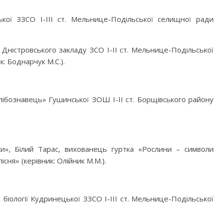
кої ЗЗСО І-ІІІ ст. Мельнице-Подільської селищної ради
Дністровського закладу ЗСО І-ІІ ст. Мельнице-Подільської
: Боднарчук М.С.).
лібознавець» Гушинської ЗОШ І-ІІ ст. Борщівського району
ки», Білий Тарас, вихованець гуртка «Рослини – символи
існя» (керівник: Олійник М.М.).
іології Кудринецької ЗЗСО І-ІІІ ст. Мельнице-Подільської