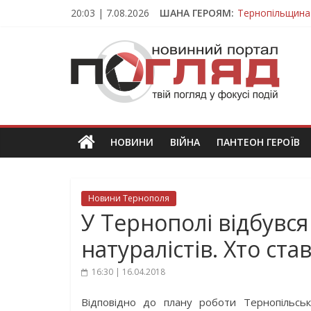
Skip
20:03 | 7.08.2026
ШАНА ГЕРОЯМ:
Тернопільщина
to
Захисник з Тер
content
ПОГЛЯД
Тернопільщина
Вважався зник
На війні загин
Новини
Тернополя.
Тернопільські
новини
НОВИНИ
ВІЙНА
ПАНТЕОН ГЕРОЇВ
та
події
Новини Тернополя
У Тернополі відбувс
натуралістів. Хто ст
16:30 | 16.04.2018
Відповідно до плану роботи Тернопільськ