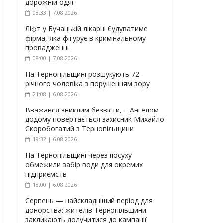
дорожній одяг
08:33 | 7.08.2026
Ліфт у Бучацькій лікарні будуватиме
фірма, яка фігурує в кримінальному
провадженні
08:00 | 7.08.2026
На Тернопільщині розшукують 72-
річного чоловіка з порушенням зору
21:08 | 6.08.2026
Вважався зниклим безвісти, – Ангелом
додому повертається захисник Михайло
Скоробогатий з Тернопільщини
19:32 | 6.08.2026
На Тернопільщині через посуху
обмежили забір води для окремих
підприємств
18:00 | 6.08.2026
Серпень — найскладніший період для
донорства: жителів Тернопільщини
закликають долучитися до кампанії