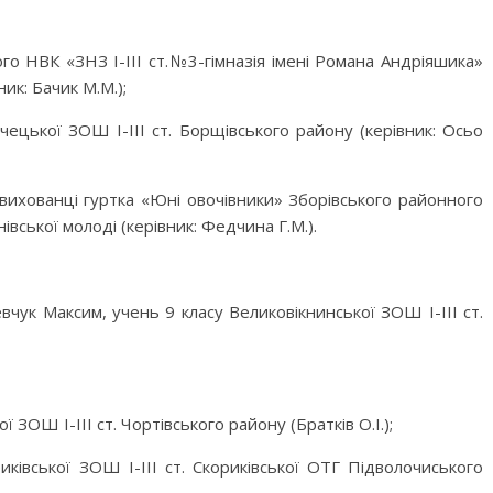
го НВК «ЗНЗ І-ІІІ ст.№3-гімназія імені Романа Андріяшика»
ик: Бачик М.М.);
ецької ЗОШ І-ІІІ ст. Борщівського району (керівник: Осьо
вихованці гуртка «Юні овочівники» Зборівського районного
івської молоді (керівник: Федчина Г.М.).
чук Максим, учень 9 класу Великовікнинської ЗОШ І-ІІІ ст.
ЗОШ І-ІІІ ст. Чортівського району (Братків О.І.);
ківської ЗОШ І-ІІІ ст. Скориківської ОТГ Підволочиського