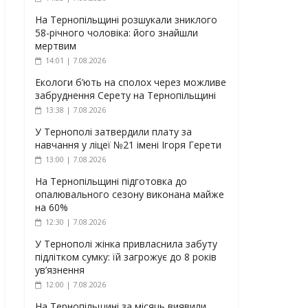
На Тернопільщині розшукали зниклого
58-річного чоловіка: його знайшли
мертвим
14:01 | 7.08.2026
Екологи б’ють на сполох через можливе
забруднення Серету на Тернопільщині
13:38 | 7.08.2026
У Тернополі затвердили плату за
навчання у ліцеї №21 імені Ігоря Герети
13:00 | 7.08.2026
На Тернопільщині підготовка до
опалювального сезону виконана майже
на 60%
12:30 | 7.08.2026
У Тернополі жінка привласнила забуту
підлітком сумку: їй загрожує до 8 років
ув’язнення
12:00 | 7.08.2026
На Тернопільщині за місяць виявили