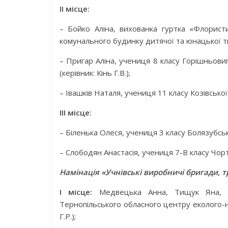
ІІ місце:
– Бойко Аліна, вихованка гуртка «Флорист
комунального будинку дитячої та юнацької тво
– Пригар Аліна, учениця 8 класу Горішньови
(керівник: Кінь Г.В.);
– Івашків Наталя, учениця 11 класу Козівської З
ІІІ місце:
– Біленька Олеся, учениця 3 класу Болязубсько
– Слободян Анастасія, учениця 7-В класу Чортк
Намінація «Учнівські виробничі бригади, т
І місце:
Медвецька Анна, Тищук Яна, По
Тернопільського обласного центру еколого-на
Г.Р.);