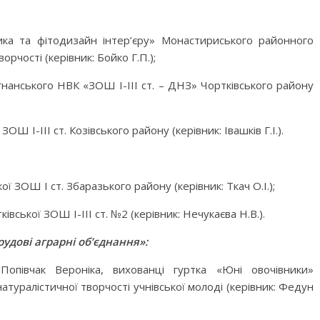
ика та фітодизайн інтер’єру» Монастириського районного
рчості (керівник: Бойко Г.П.);
гнанського НВК «ЗОШ І-ІІІ ст. – ДНЗ» Чортківського району
ОШ І-ІІІ ст. Козівського району (керівник: Івашків Г.І.).
ї ЗОШ І ст. Збаразького району (керівник: Ткач О.І.);
івської ЗОШ І-ІІІ ст. №2 (керівник: Нечукаєва Н.В.).
рудові аграрні об’єднання»:
півчак Вероніка, вихованці гуртка «Юні овочівники»
туралістичної творчості учнівської молоді (керівник: Федун