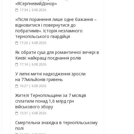
«ЯСерпневийДонор»
17:34 | 6.08.2026
«Після поранення лише одне бажання –
відновитися і повернутися до
побратимів». Історія незламного
тернопільського гвардійця
17:26 | 6.08.2026
Як обрати суші для романтичної вечері в
Києві: найкращі поєднання ролів
17:14 | 6.08.2026
У липні митні надходження зросли
на 77мільйонів гривень
16:27 | 6.08.2026
Жителі Тернопільщини за 7 місяців
сплатили понад 1,6 млрд грн
військового збору
15:31 | 6.08.2026
Смертельна знахідка в тернопільському
полі