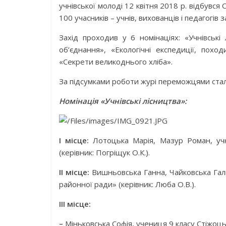
учнівської молоді 12 квітня 2018 р. відбувся
100 учасників – учнів, вихованців і педагогів 
Захід проходив у 6 номінаціях: «Учнівські 
об’єднання», «Екологічні експедиції, поход
«Секрети великоднього хліба».
За підсумками роботи журі переможцями стал
Номінація «Учнівські лісництва»:
І місце:
Лотоцька Марія, Мазур Роман, учні
(керівник: Погріщук О.К.).
ІІ місце:
Вишньовська Ганна, Чайковська Галин
районної ради» (керівник: Люба О.В.).
ІІІ місце:
–
Міньковська Софія, учениця 9 класу Стіжоць