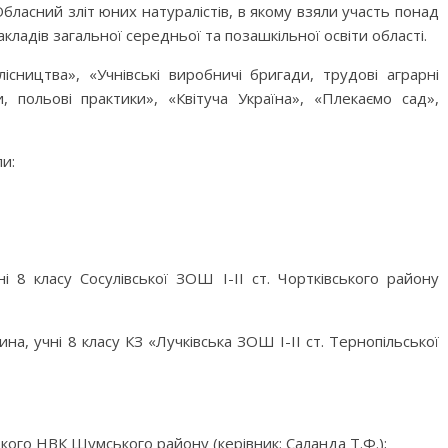
 Обласний зліт юних натуралістів, в якому взяли участь понад
закладів загальної середньої та позашкільної освіти області.
лісництва», «Учнівські виробничі бригади, трудові аграрні
и, польові практики», «Квітуча Україна», «Плекаємо сад»,
и:
 8 класу Сосулівської ЗОШ І-ІІ ст. Чортківського району
а, учні 8 класу КЗ «Лучківська ЗОШ І-ІІ ст. Тернопільської
кого НВК Шумського району (керівник: Саланда Т.Ф.);