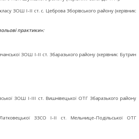
класу ЗОШ І-ІІ ст. с. Цеброва Зборівського району (керівник:
 польові практики»:
чанської ЗОШ І-ІІ ст. Збаразького району (керівник: Бутрин
вської ЗОШ І-ІІІ ст. Вишнівецької ОТГ Збаразького району
атковецької ЗЗСО І-ІІ ст. Мельнице-Подільської ОТГ
.