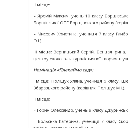
ІІ місце:
– Яремій Максим, учень 10 класу Борщівсько
Борщівської ОТГ Борщівського району (керівн
– Мисевич Христина, учениця 7 класу Глибоч
О.І.).
ІІІ місце:
Верницький Сергій, Бенцал Ірина, 
центру еколого-натуралістичної творчості учн
Номінація «Плекаймо сад»:
І місце:
Поліщук Уляна, учениця 6 класу, Шев
Збаразького району (керівник: Поліщук М.І.).
ІІ місце:
– Горин Олександр, учень 9 класу Джуринської 
– Вольська Катерина, учениця 7 класу Скори