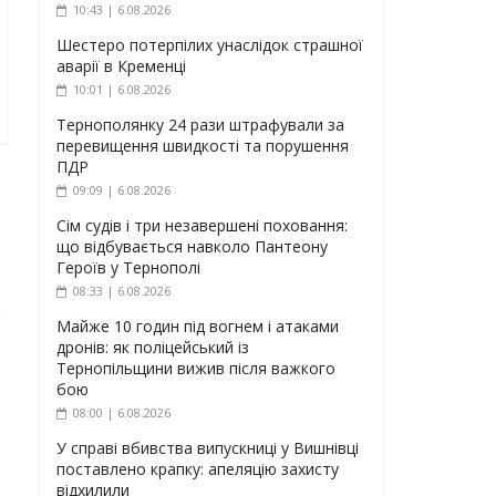
10:43 | 6.08.2026
Шестеро потерпілих унаслідок страшної
аварії в Кременці
10:01 | 6.08.2026
Тернополянку 24 рази штрафували за
перевищення швидкості та порушення
ПДР
09:09 | 6.08.2026
Сім судів і три незавершені поховання:
що відбувається навколо Пантеону
Героїв у Тернополі
08:33 | 6.08.2026
Майже 10 годин під вогнем і атаками
дронів: як поліцейський із
Тернопільщини вижив після важкого
бою
08:00 | 6.08.2026
У справі вбивства випускниці у Вишнівці
поставлено крапку: апеляцію захисту
відхилили