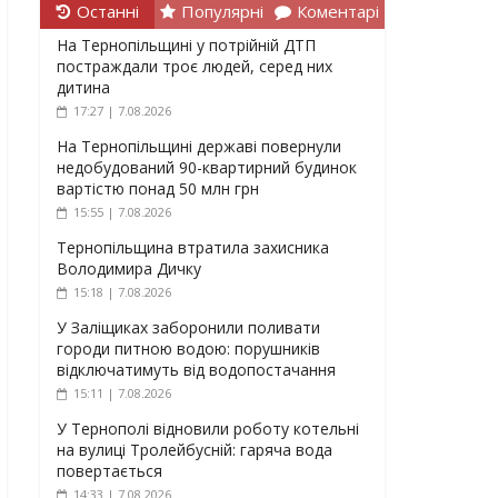
Останні
Популярні
Коментарі
На Тернопільщині у потрійній ДТП
постраждали троє людей, серед них
дитина
17:27 | 7.08.2026
На Тернопільщині державі повернули
недобудований 90-квартирний будинок
вартістю понад 50 млн грн
15:55 | 7.08.2026
Тернопільщина втратила захисника
Володимира Дичку
15:18 | 7.08.2026
У Заліщиках заборонили поливати
городи питною водою: порушників
відключатимуть від водопостачання
15:11 | 7.08.2026
У Тернополі відновили роботу котельні
на вулиці Тролейбусній: гаряча вода
повертається
14:33 | 7.08.2026