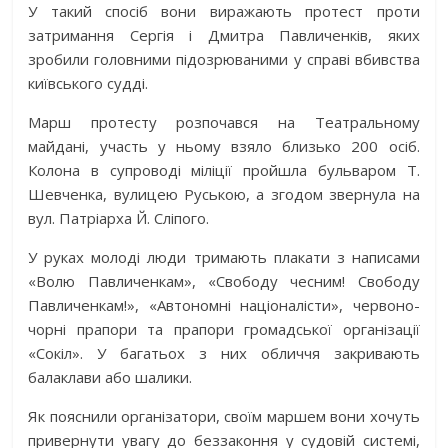
У такий спосіб вони виражають протест проти
затримання Сергія і Дмитра Павличенків, яких
зробили головними підозрюваними у справі вбивства
київського судді.
Марш протесту розпочався на Театральному
майдані, участь у ньому взяло близько 200 осіб.
Колона в супроводі міліції пройшла бульваром Т.
Шевченка, вулицею Руською, а згодом звернула на
вул. Патріарха Й. Сліпого.
У руках молоді люди тримають плакати з написами
«Волю Павличенкам», «Свободу чесним! Свободу
Павличенкам!», «Автономні націоналісти», червоно-
чорні прапори та прапори громадської організації
«Сокіл». У багатьох з них обличчя закривають
балаклави або шалики.
Як пояснили організатори, своїм маршем вони хочуть
привернути увагу до беззаконня у судовій системі,