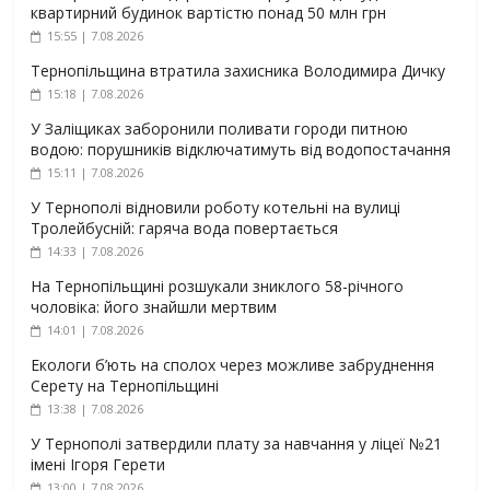
квартирний будинок вартістю понад 50 млн грн
15:55 | 7.08.2026
Тернопільщина втратила захисника Володимира Дичку
15:18 | 7.08.2026
У Заліщиках заборонили поливати городи питною
водою: порушників відключатимуть від водопостачання
15:11 | 7.08.2026
У Тернополі відновили роботу котельні на вулиці
Тролейбусній: гаряча вода повертається
14:33 | 7.08.2026
На Тернопільщині розшукали зниклого 58-річного
чоловіка: його знайшли мертвим
14:01 | 7.08.2026
Екологи б’ють на сполох через можливе забруднення
Серету на Тернопільщині
13:38 | 7.08.2026
У Тернополі затвердили плату за навчання у ліцеї №21
імені Ігоря Герети
13:00 | 7.08.2026