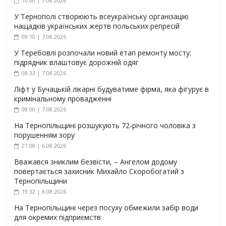
10:00 | 7.08.2026
У Тернополі створюють всеукраїнську організацію
нащадків українських жертв польських репресій
09:10 | 7.08.2026
У Теребовлі розпочали новий етап ремонту мосту:
підрядник влаштовує дорожній одяг
08:33 | 7.08.2026
Ліфт у Бучацькій лікарні будуватиме фірма, яка фігурує в
кримінальному провадженні
08:00 | 7.08.2026
На Тернопільщині розшукують 72-річного чоловіка з
порушенням зору
21:08 | 6.08.2026
Вважався зниклим безвісти, – Ангелом додому
повертається захисник Михайло Скоробогатий з
Тернопільщини
19:32 | 6.08.2026
На Тернопільщині через посуху обмежили забір води
для окремих підприємств