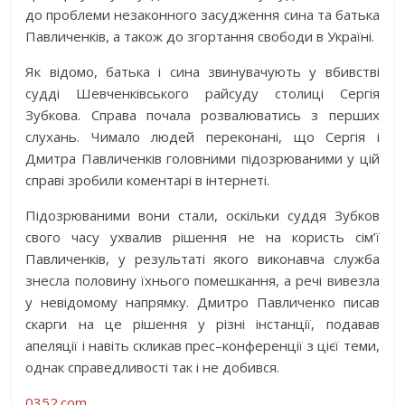
до проблеми незаконного засудження сина та батька
Павличенків, а також до згортання свободи в Україні.
Як відомо, батька і сина звинувачують у вбивстві
судді Шевченківського райсуду столиці Сергія
Зубкова. Справа почала розвалюватись з перших
слухань. Чимало людей переконані, що Сергія і
Дмитра Павличенків головними підозрюваними у цій
справі зробили коментарі в інтернеті.
Підозрюваними вони стали, оскільки суддя Зубков
свого часу ухвалив рішення не на користь сім’ї
Павличенків, у результаті якого виконавча служба
знесла половину їхнього помешкання, а речі вивезла
у невідомому напрямку. Дмитро Павличенко писав
скарги на це рішення у різні інстанції, подавав
апеляції і навіть скликав прес–конференції з цієї теми,
однак справедливості так і не добився.
0352.com