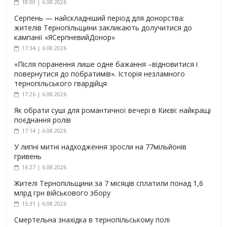
18:00 | 6.08.2026
Серпень — найскладніший період для донорства:
жителів Тернопільщини закликають долучитися до
кампанії «ЯСерпневийДонор»
17:34 | 6.08.2026
«Після поранення лише одне бажання –відновитися і
повернутися до побратимів». Історія незламного
тернопільського гвардійця
17:26 | 6.08.2026
Як обрати суші для романтичної вечері в Києві: найкращі
поєднання ролів
17:14 | 6.08.2026
У липні митні надходження зросли на 77мільйонів
гривень
16:27 | 6.08.2026
Жителі Тернопільщини за 7 місяців сплатили понад 1,6
млрд грн військового збору
15:31 | 6.08.2026
Смертельна знахідка в тернопільському полі