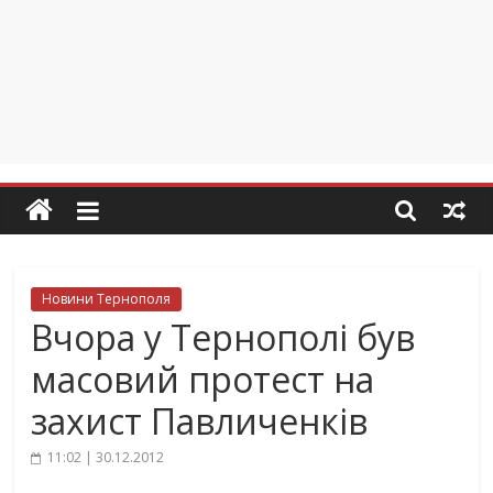
Новини Тернополя
Вчора у Тернополі був
масовий протест на
захист Павличенків
11:02 | 30.12.2012