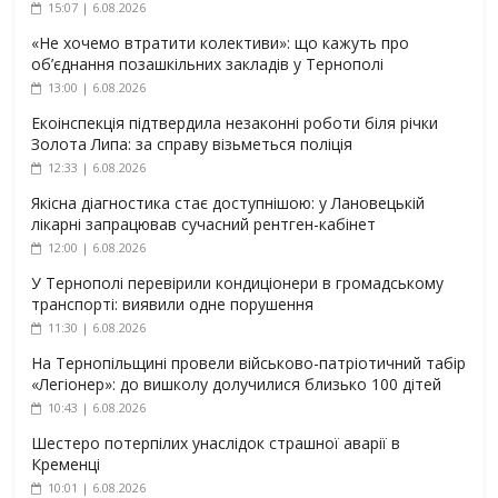
15:07 | 6.08.2026
«Не хочемо втратити колективи»: що кажуть про
об’єднання позашкільних закладів у Тернополі
13:00 | 6.08.2026
Екоінспекція підтвердила незаконні роботи біля річки
Золота Липа: за справу візьметься поліція
12:33 | 6.08.2026
Якісна діагностика стає доступнішою: у Лановецькій
лікарні запрацював сучасний рентген-кабінет
12:00 | 6.08.2026
У Тернополі перевірили кондиціонери в громадському
транспорті: виявили одне порушення
11:30 | 6.08.2026
На Тернопільщині провели військово-патріотичний табір
«Легіонер»: до вишколу долучилися близько 100 дітей
10:43 | 6.08.2026
Шестеро потерпілих унаслідок страшної аварії в
Кременці
10:01 | 6.08.2026