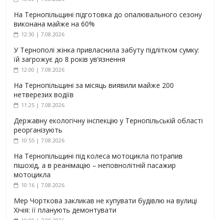
На Тернопільщині підготовка до опалювального сезону
виконана майже на 60%
12:30 | 7.08.2026
У Тернополі жінка привласнила забуту підлітком сумку:
їй загрожує до 8 років ув’язнення
12:00 | 7.08.2026
На Тернопільщині за місяць виявили майже 200
нетверезих водіїв
11:25 | 7.08.2026
Державну екологічну інспекцію у Тернопільській області
реорганізують
10:55 | 7.08.2026
На Тернопільщині під колеса мотоцикла потрапив
пішохід, а в реанімацію – неповнолітній пасажир
мотоцикла
10:16 | 7.08.2026
Мер Чорткова закликав не купувати будівлю на вулиці
Хічія: її планують демонтувати