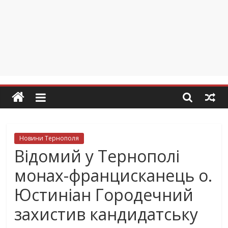
Новини Тернополя
Відомий у Тернополі
монах-францисканець о.
Юстиніан Городечний
захистив кандидатську