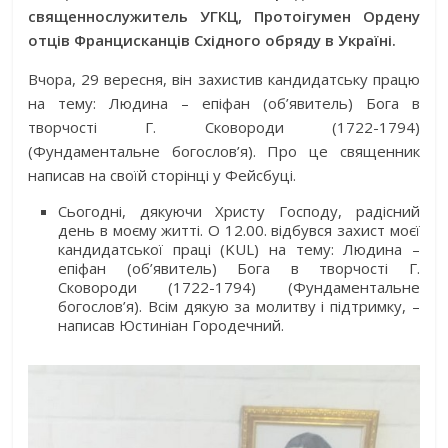
священнослужитель УГКЦ, Протоігумен Ордену
отців Францисканців Східного обряду в Україні.
Вчора, 29 вересня, він захистив кандидатську працю
на тему: Людина – епіфан (об’явитель) Бога в
творчості Г. Сковороди (1722-1794)
(Фундаментальне богослов’я). Про це священник
написав на своїй сторінці у Фейсбуці.
Сьогодні, дякуючи Христу Господу, радісний
день в моєму житті. О 12.00. відбувся захист моєї
кандидатської праці (KUL) на тему: Людина –
епіфан (об’явитель) Бога в творчості Г.
Сковороди (1722-1794) (Фундаментальне
богослов’я). Всім дякую за молитву і підтримку, –
написав Юстиніан Городечний.