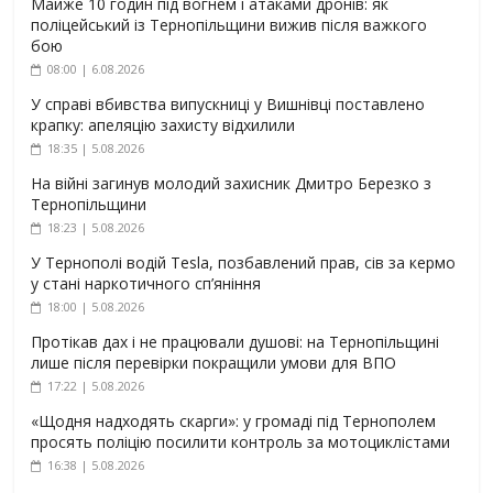
Майже 10 годин під вогнем і атаками дронів: як
поліцейський із Тернопільщини вижив після важкого
бою
08:00 | 6.08.2026
У справі вбивства випускниці у Вишнівці поставлено
крапку: апеляцію захисту відхилили
18:35 | 5.08.2026
На війні загинув молодий захисник Дмитро Березко з
Тернопільщини
18:23 | 5.08.2026
У Тернополі водій Tesla, позбавлений прав, сів за кермо
у стані наркотичного сп’яніння
18:00 | 5.08.2026
Протікав дах і не працювали душові: на Тернопільщині
лише після перевірки покращили умови для ВПО
17:22 | 5.08.2026
«Щодня надходять скарги»: у громаді під Тернополем
просять поліцію посилити контроль за мотоциклістами
16:38 | 5.08.2026