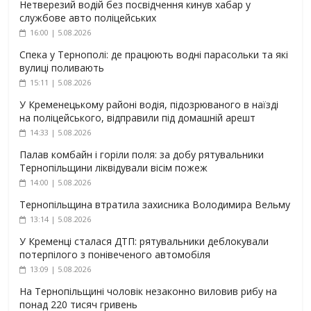
Нетверезий водій без посвідчення кинув хабар у
службове авто поліцейських
16:00 | 5.08.2026
Спека у Тернополі: де працюють водні парасольки та які
вулиці поливають
15:11 | 5.08.2026
У Кременецькому районі водія, підозрюваного в наїзді
на поліцейського, відправили під домашній арешт
14:33 | 5.08.2026
Палав комбайн і горіли поля: за добу рятувальники
Тернопільщини ліквідували вісім пожеж
14:00 | 5.08.2026
Тернопільщина втратила захисника Володимира Вельму
13:14 | 5.08.2026
У Кременці сталася ДТП: рятувальники деблокували
потерпілого з понівеченого автомобіля
13:09 | 5.08.2026
На Тернопільщині чоловік незаконно виловив рибу на
понад 220 тисяч гривень