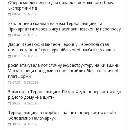
Обираємо диспенсер для пива для домашнього бару:
Експертний гід
08:54 | 5.08.2026
Екологічний скандал на межі Тернопільщини та
Прикарпаття: через річку насипали незаконну переправу
08:44 | 5.08.2026
Дарця Веретюк: «Пантеон Героїв у Тернополі став
початком нової культури військової пам’яті в Україні»
08:00 | 5.08.2026
росія атакувала логістичну інфраструктуру на Київщині:
Укрзалізниця повідомила про загиблих біля залізничної
платформи
07:59 | 5.08.2026
Захисник з Тернопільщини Петро Федів повертається до
рідного дому «на щиті»
20:28 | 4.08.2026
Тернопільщина в скорботі: на щиті повертається воїн
Володимир Паламарчук
19:17 | 4.08.2026