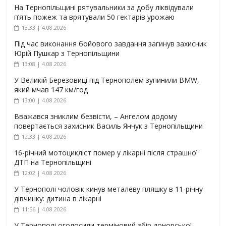
На Тернопільщині рятувальники за добу ліквідували
п’ять пожеж та врятували 50 гектарів урожаю
13:33 | 4.08.2026
Під час виконання бойового завдання загинув захисник
Юрій Пушкар з Тернопільщини
13:08 | 4.08.2026
У Великій Березовиці під Тернополем зупинили BMW,
який мчав 147 км/год
13:00 | 4.08.2026
Вважався зниклим безвісти, – Ангелом додому
повертається захисник Василь Янчук з Тернопільщини
12:33 | 4.08.2026
16-річний мотоцикліст помер у лікарні після страшної
ДТП на Тернопільщині
12:02 | 4.08.2026
У Тернополі чоловік кинув металеву пляшку в 11-річну
дівчинку: дитина в лікарні
11:56 | 4.08.2026
У Тернополі оголосили терміновий збір донорської