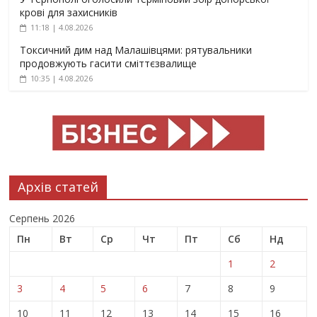
крові для захисників
11:18 | 4.08.2026
Токсичний дим над Малашівцями: рятувальники
продовжують гасити сміттєзвалище
10:35 | 4.08.2026
Архів статей
Серпень 2026
Пн
Вт
Ср
Чт
Пт
Сб
Нд
1
2
3
4
5
6
7
8
9
10
11
12
13
14
15
16