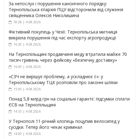
За непослух і порушення канонічного порядку:
Тернопільська єпархія ПЦУ відсторонили від служіння
священника Олексія Николишина
18:28 | 4.08.2026
Фіктивний покупець у Чехії: Тернопільська митниця
викрила порушення під час експорту агропродукції
16:30 | 4.08.2026
На Тернопільщині продавчиня меду втратила майже 70
тисяч гривень через фейкову «безпечну доставку»
16:00 | 4.08.2026
«СЗЧ не вирішує проблему, а ускладнює її»: у
Тернопільському ТЦК розповіли про законні шляхи
15:00 | 4.08.2026
Понад 5,8 млрд грн на соціальні гарантії: підсумки сплати
ЄСВ на Тернопільщині
14:33 | 4.08.2026
У Тернополі 11-річний хлопець поцупив велосипед у
сусідки. Тепер його чекає кримінал
14:00 | 4.08.2026