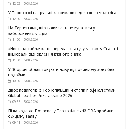
12:33 | 5.08.2026
У Тернополі патрульні затримали підозрілого чоловіка
12:00 | 5.08.2026
На Тернопільщині закликають не купатися у
заборонених місцях
11:30 | 5.08.2026
«Нинішня табличка не передає статусу міста»: у Скалаті
ініціювали відновлення в’їзного знака
11:00 | 5.08.2026
У Зборові облаштовують нову відпочинкову зону біля
водойми
10:30 | 5.08.2026
Двоє педагогів із Тернопільщини стали півфіналістами
Global Teacher Prize Ukraine 2026
09:55 | 5.08.2026
Піша хода до Почаєва: у Тернопільській ОВА зробили
офіційну заяву
09:11 | 5.08.2026