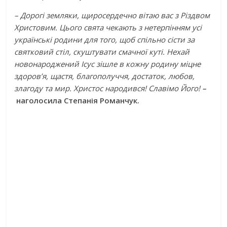
– Дорогі земляки, щиросердечно вітаю вас з Різдвом
Христовим. Цього свята чекають з нетерпінням усі
українські родини для того, щоб спільно сісти за
святковий стіл, скуштувати смачної куті. Нехай
новонароджений Ісус зішле в кожну родину міцне
здоров’я, щастя, благополуччя, достаток, любов,
злагоду та мир. Христос народився! Славімо Його!
–
наголосила Степанія Романчук.