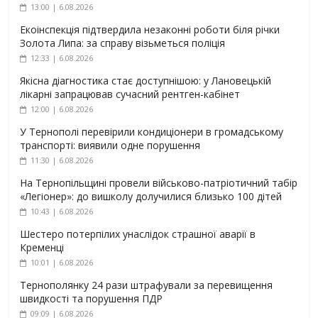
13:00 | 6.08.2026
Екоінспекція підтвердила незаконні роботи біля річки
Золота Липа: за справу візьметься поліція
12:33 | 6.08.2026
Якісна діагностика стає доступнішою: у Лановецькій
лікарні запрацював сучасний рентген-кабінет
12:00 | 6.08.2026
У Тернополі перевірили кондиціонери в громадському
транспорті: виявили одне порушення
11:30 | 6.08.2026
На Тернопільщині провели військово-патріотичний табір
«Легіонер»: до вишколу долучилися близько 100 дітей
10:43 | 6.08.2026
Шестеро потерпілих унаслідок страшної аварії в
Кременці
10:01 | 6.08.2026
Тернополянку 24 рази штрафували за перевищення
швидкості та порушення ПДР
09:09 | 6.08.2026