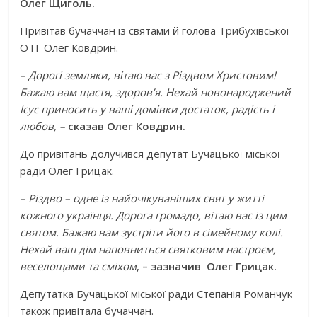
Олег Щиголь.
Привітав бучаччан із святами й голова Трибухівської
ОТГ Олег Ковдрин.
– Дорогі земляки, вітаю вас з Різдвом Христовим!
Бажаю вам щастя, здоров’я. Нехай новонароджений
Ісус приносить у ваші домівки достаток, радість і
любов,
–
сказав Олег Ковдрин.
До привітань долучився депутат Бучацької міської
ради Олег Грицак.
– Різдво – одне із найочікуваніших свят у житті
кожного українця. Дорога громадо, вітаю вас із цим
святом. Бажаю вам зустріти його в сімейному колі.
Нехай ваш дім наповниться святковим настроєм,
веселощами та сміхом
,
– зазначив Олег Грицак.
Депутатка Бучацької міської ради Степанія Романчук
також привітала бучаччан.