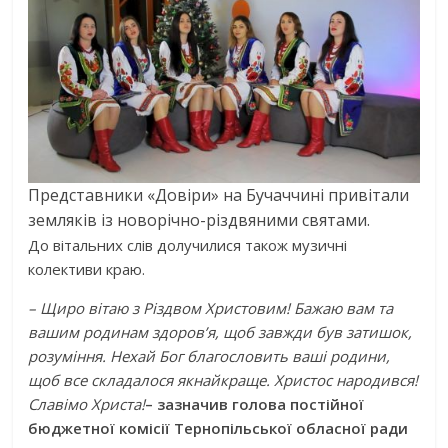
Представники «Довіри» на Бучаччині привітали
земляків із новорічно-різдвяними святами.
До вітальних слів долучилися також музичні
колективи краю.
– Щиро вітаю з Різдвом Христовим! Бажаю вам та
вашим родинам здоров’я, щоб завжди був затишок,
розуміння. Нехай Бог благословить ваші родини,
щоб все складалося якнайкраще. Христос народився!
Славімо Христа!
– зазначив голова постійної
бюджетної комісії Тернопільської обласної ради