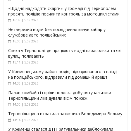
«Щодня надходять скарги»: у громаді під Тернополем
просять поліцію посилити контроль за мотоциклістами
16:38 | 5.08.2026
Нетверезий водій без посвідчення кинув хабар у
службове авто поліцейських
16:00 | 5.08.2026
Спека у Тернополі: де працюють водні парасольки та які
вулиці поливають
15:11 | 5.08.2026
У Кременецькому районі водія, підозрюваного в наїзді
на поліцейського, відправили під домашній арешт
14:33 | 5.08.2026
Палав комбайн і горіли поля: за добу рятувальники
Тернопільщини ліквідували вісім пожеж
14:00 | 5.08.2026
Тернопільщина втратила захисника Володимира Вельму
13:14 | 5.08.2026
У Кременці сталася ДТП: рятувальники деблокували