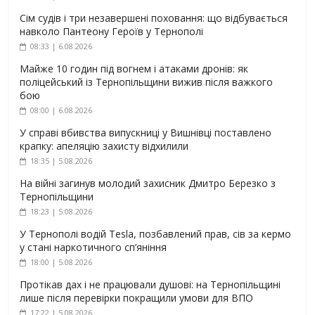
Сім судів і три незавершені поховання: що відбувається
навколо Пантеону Героїв у Тернополі
08:33 | 6.08.2026
Майже 10 годин під вогнем і атаками дронів: як
поліцейський із Тернопільщини вижив після важкого
бою
08:00 | 6.08.2026
У справі вбивства випускниці у Вишнівці поставлено
крапку: апеляцію захисту відхилили
18:35 | 5.08.2026
На війні загинув молодий захисник Дмитро Березко з
Тернопільщини
18:23 | 5.08.2026
У Тернополі водій Tesla, позбавлений прав, сів за кермо
у стані наркотичного сп’яніння
18:00 | 5.08.2026
Протікав дах і не працювали душові: на Тернопільщині
лише після перевірки покращили умови для ВПО
17:22 | 5.08.2026