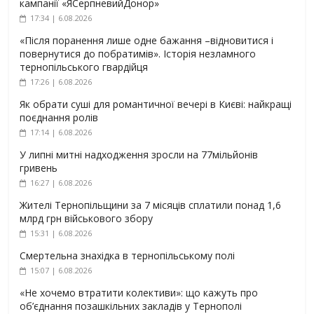
кампанії «ЯСерпневийДонор»
17:34 | 6.08.2026
«Після поранення лише одне бажання –відновитися і
повернутися до побратимів». Історія незламного
тернопільського гвардійця
17:26 | 6.08.2026
Як обрати суші для романтичної вечері в Києві: найкращі
поєднання ролів
17:14 | 6.08.2026
У липні митні надходження зросли на 77мільйонів
гривень
16:27 | 6.08.2026
Жителі Тернопільщини за 7 місяців сплатили понад 1,6
млрд грн військового збору
15:31 | 6.08.2026
Смертельна знахідка в тернопільському полі
15:07 | 6.08.2026
«Не хочемо втратити колективи»: що кажуть про
об’єднання позашкільних закладів у Тернополі