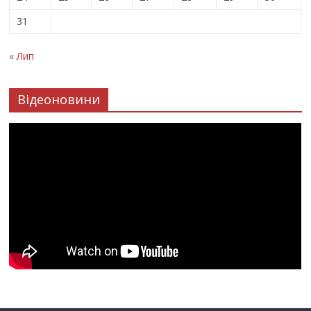
31
« Лип
Відеоновини