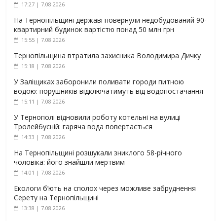
17:27 | 7.08.2026
На Тернопільщині державі повернули недобудований 90-
квартирний будинок вартістю понад 50 млн грн
15:55 | 7.08.2026
Тернопільщина втратила захисника Володимира Дичку
15:18 | 7.08.2026
У Заліщиках заборонили поливати городи питною
водою: порушників відключатимуть від водопостачання
15:11 | 7.08.2026
У Тернополі відновили роботу котельні на вулиці
Тролейбусній: гаряча вода повертається
14:33 | 7.08.2026
На Тернопільщині розшукали зниклого 58-річного
чоловіка: його знайшли мертвим
14:01 | 7.08.2026
Екологи б’ють на сполох через можливе забруднення
Серету на Тернопільщині
13:38 | 7.08.2026