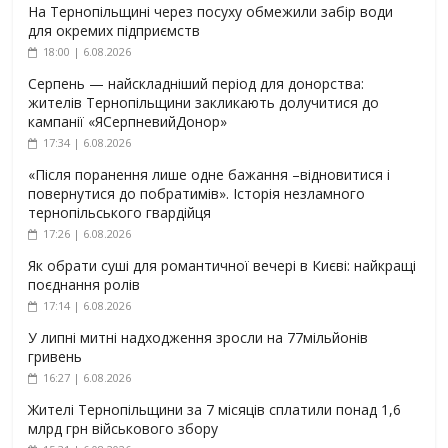
На Тернопільщині через посуху обмежили забір води
для окремих підприємств
18:00 | 6.08.2026
Серпень — найскладніший період для донорства:
жителів Тернопільщини закликають долучитися до
кампанії «ЯСерпневийДонор»
17:34 | 6.08.2026
«Після поранення лише одне бажання –відновитися і
повернутися до побратимів». Історія незламного
тернопільського гвардійця
17:26 | 6.08.2026
Як обрати суші для романтичної вечері в Києві: найкращі
поєднання ролів
17:14 | 6.08.2026
У липні митні надходження зросли на 77мільйонів
гривень
16:27 | 6.08.2026
Жителі Тернопільщини за 7 місяців сплатили понад 1,6
млрд грн військового збору