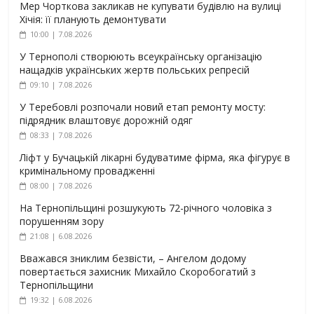
Мер Чорткова закликав не купувати будівлю на вулиці
Хічія: її планують демонтувати
10:00 | 7.08.2026
У Тернополі створюють всеукраїнську організацію
нащадків українських жертв польських репресій
09:10 | 7.08.2026
У Теребовлі розпочали новий етап ремонту мосту:
підрядник влаштовує дорожній одяг
08:33 | 7.08.2026
Ліфт у Бучацькій лікарні будуватиме фірма, яка фігурує в
кримінальному провадженні
08:00 | 7.08.2026
На Тернопільщині розшукують 72-річного чоловіка з
порушенням зору
21:08 | 6.08.2026
Вважався зниклим безвісти, – Ангелом додому
повертається захисник Михайло Скоробогатий з
Тернопільщини
19:32 | 6.08.2026