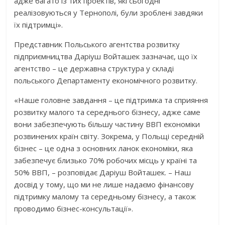
адже багато із тих проектів, які сьогодні
реалізовуються у Тернополі, були зроблені завдяки
їх підтримці».
Представник Польського агентства розвитку
підприємництва Даріуш Войташек зазначає, що їх
агентство – це державна структура у складі
польського Департаменту економічного розвитку.
«Наше головне завдання – це підтримка та сприяння
розвитку малого та середнього бізнесу, адже саме
вони забезпечують більшу частину ВВП економіки
розвинених країн світу. Зокрема, у Польщі середній
бізнес – це одна з основних ланок економіки, яка
забезпечує близько 70% робочих місць у країні та
50% ВВП, – розповідає Даріуш Войташек. – Наш
досвід у тому, що ми не лише надаємо фінансову
підтримку малому та середньому бізнесу, а також
проводимо бізнес-консультації».