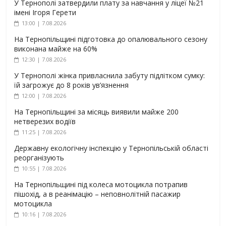
У Тернополі затвердили плату за навчання у ліцеї №21
імені Ігоря Герети
13:00 | 7.08.2026
На Тернопільщині підготовка до опалювального сезону
виконана майже на 60%
12:30 | 7.08.2026
У Тернополі жінка привласнила забуту підлітком сумку:
їй загрожує до 8 років ув’язнення
12:00 | 7.08.2026
На Тернопільщині за місяць виявили майже 200
нетверезих водіїв
11:25 | 7.08.2026
Державну екологічну інспекцію у Тернопільській області
реорганізують
10:55 | 7.08.2026
На Тернопільщині під колеса мотоцикла потрапив
пішохід, а в реанімацію – неповнолітній пасажир
мотоцикла
10:16 | 7.08.2026