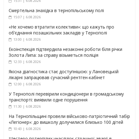
15:31 | 6.08.2026
Смертельна знахідка в тернопільському полі
15:07 | 6.08.2026
«Не хочемо втратити колективи»: що кажуть про
об’єднання позашкільних закладів у Тернополі
13:00 | 6.08.2026
Екоінспекція підтвердила незаконні роботи біля річки
Золота Липа: за справу візьметься поліція
12:33 | 6.08.2026
Якісна діагностика стає доступнішою: у Лановецькій
лікарні запрацював сучасний рентген-кабінет
12:00 | 6.08.2026
У Тернополі перевірили кондиціонери в громадському
транспорті: виявили одне порушення
11:30 | 6.08.2026
На Тернопільщині провели військово-патріотичний табір
«Легіонер»: до вишколу долучилися близько 100 дітей
10:43 | 6.08.2026
Шестеро потерпілих унаслідок страшної аварії в