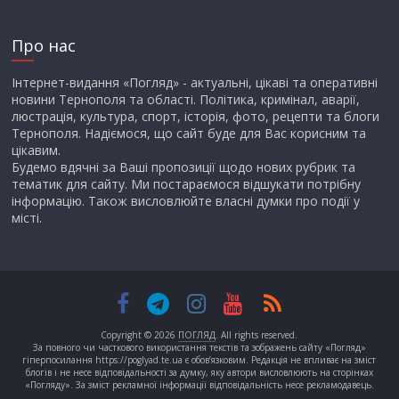
Про нас
Інтернет-видання «Погляд» - актуальні, цікаві та оперативні
новини Тернополя та області. Політика, кримінал, аварії,
люстрація, культура, спорт, історія, фото, рецепти та блоги
Тернополя. Надіємося, що сайт буде для Вас корисним та
цікавим.
Будемо вдячні за Ваші пропозиції щодо нових рубрик та
тематик для сайту. Ми постараємося відшукати потрібну
інформацію. Також висловлюйте власні думки про події у
місті.
Copyright © 2026
ПОГЛЯД
. All rights reserved.
За повного чи часткового використання текстів та зображень сайту «Погляд»
гіперпосилання https://poglyad.te.ua є обов’язковим. Редакція не впливає на зміст
блогів і не несе відповідальності за думку, яку автори висловлюють на сторінках
«Погляду». За зміст рекламної інформації відповідальність несе рекламодавець.