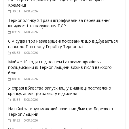
Кременці
10:01 | 6.08.2026
Тернополянку 24 рази штрафували за перевищення
швидкості та порушення ПДР
09:09 | 6.08.2026
Сім судів і три незавершені поховання: що відбувається
навколо Пантеону Героїв у Тернополі
08:33 | 6.08.2026
Майже 10 годин під вогнем і атаками дронів: як
поліцейський із Тернопільщини вижив після важкого
бою
08:00 | 6.08.2026
У справі вбивства випускниці у Вишнівці поставлено
крапку: апеляцію захисту відхилили
18:35 | 5.08.2026
На війні загинув молодий захисник Дмитро Березко з
Тернопільщини
18:23 | 5.08.2026