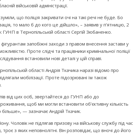
асній військовій адміністрації.
міли, що поліція закривати очі на такі речі не буде. Бо
ація, то мало б до кого це дійшло», – заявив у п’ятницю, 2
к ГУНП в Тернопільській області Сергій Зюбаненко.
 фігурантам запобіжні заходи з правом внесення застави у
можливістю. Проте слідчі та працівники кримінальної поліції
лідування встановили нові деталі у цій справі.
нопільській області Андрія Ткачика наразі відомо про
підлягали мобілізації. Проте підозрювані їм також
.
пів від цих осіб, звертайтеся до ГУНП або до
 проживання, щоб ми могли встановити об’єктивну кількість
о більше», — зазначає Андрій Ткачик.
ну. Чоловік не підлягав призову на військову службу під час
, троє з яких неповнолітні. Він розповідає, що вночі до його