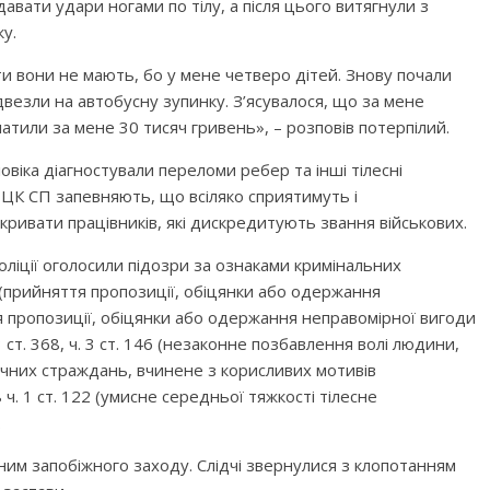
авати удари ногами по тілу, а після цього витягнули з
у.
ти вони не мають, бо у мене четверо дітей. Знову почали
двезли на автобусну зупинку. З’ясувалося, що за мене
латили за мене 30 тисяч гривень», – розповів потерпілий.
овіка діагностували переломи ребер та інші тілесні
ЦК СП запевняють, що всіляко сприятимуть і
ивати працівників, які дискредитують звання військових.
оліції оголосили підозри за ознаками кримінальних
 (прийняття пропозиції, обіцянки або одержання
тя пропозиції, обіцянки або одержання неправомірної вигоди
ч. 3 ст. 368, ч. 3 ст. 146 (незаконне позбавлення волі людини,
чних страждань, вчинене з корисливих мотивів
28 ч. 1 ст. 122 (умисне середньої тяжкості тілесне
.
им запобіжного заходу. Слідчі звернулися з клопотанням