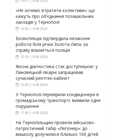
15:07 | 6.08.2026
«Не хочемо втратити колективи»: що
кажуть про об’єднання позашкільних
закладів у Тернополі
13:00 | 6.08.2026
Екоінспекція підтвердила незаконні
роботи біля річки Золота Липа: за
справу візьметься поліція
12:33 | 6.08.2026
Якісна діагностика стає доступнішою: у
Лановецькій лікарні запрацював
сучасний рентген-кабінет
12:00 | 6.08.2026
У Тернополі перевірили кондиціонери в
громадському транспорті: виявили одне
порушення
11:30 | 6.08.2026
На Тернопільщині провели військово-
патріотичний табір «Легіонер»: до
вишколу долучилися близько 100 дітей