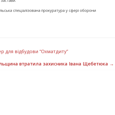
 застави.
ьська спеціалізована прокуратура у сфері оборони
р для відбудови “Охматдиту”
льщина втратила захисника Івана Щебетюка
→