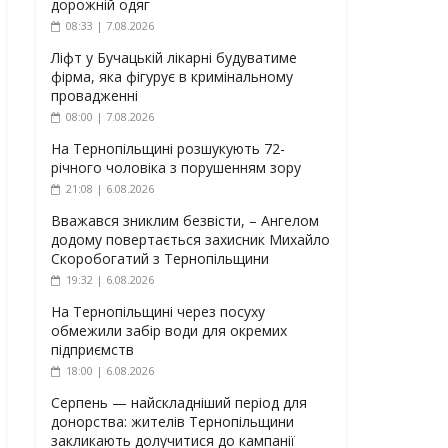
дорожній одяг
08:33 | 7.08.2026
Ліфт у Бучацькій лікарні будуватиме
фірма, яка фігурує в кримінальному
провадженні
08:00 | 7.08.2026
На Тернопільщині розшукують 72-
річного чоловіка з порушенням зору
21:08 | 6.08.2026
Вважався зниклим безвісти, – Ангелом
додому повертається захисник Михайло
Скоробогатий з Тернопільщини
19:32 | 6.08.2026
На Тернопільщині через посуху
обмежили забір води для окремих
підприємств
18:00 | 6.08.2026
Серпень — найскладніший період для
донорства: жителів Тернопільщини
закликають долучитися до кампанії