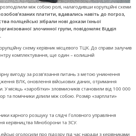
 розподілили між собою ролі, налагодивши корупційні схеми
озобовʼязаних платити, вдавались навіть до погроз,
дства поліцейські зібрали нові докази їхньої
 організованої злочинної групи, повідомляє Відділ
.
орупційну схему керівник місцевого ТЦК. До справи залучив
центру комплектування, ще один – колишній
ірну вигоду за розв’язання питань з метою уникнення
одження ВЛК, оновлення військових даних, отримання
и. У місяць «заробітки» зловмисників становили від 100 000
тор та помічники ділили між собою. Розмір «зарплати»
ики карного розшуку та слідчі Головного управління
яння керівництва Міноборони та ЗСУ.
ейські оголосили про підозру під час наради з керівниками