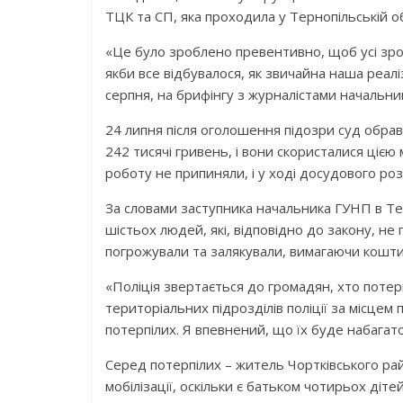
ТЦК та СП, яка проходила у Тернопільській обл
«Це було зроблено превентивно, щоб усі зрозу
якби все відбувалося, як звичайна наша реаліз
серпня, на брифінгу з журналістами начальни
24 липня після оголошення підозри суд обрав
242 тисячі гривень, і вони скористалися цією 
роботу не припиняли, і у ході досудового розс
За словами заступника начальника ГУНП в Тер
шістьох людей, які, відповідно до закону, не 
погрожували та залякували, вимагаючи кошти
«Поліція звертається до громадян, хто потер
територіальних підрозділів поліції за місцем
потерпілих. Я впевнений, що їх буде набагат
Серед потерпілих – житель Чортківського райо
мобілізації, оскільки є батьком чотирьох дітей