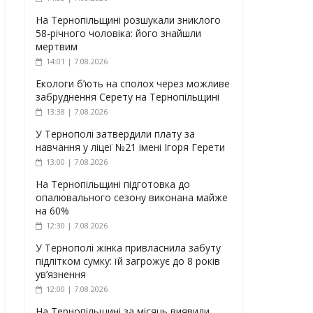
На Тернопільщині розшукали зниклого
58-річного чоловіка: його знайшли
мертвим
14:01 | 7.08.2026
Екологи б’ють на сполох через можливе
забруднення Серету на Тернопільщині
13:38 | 7.08.2026
У Тернополі затвердили плату за
навчання у ліцеї №21 імені Ігоря Герети
13:00 | 7.08.2026
На Тернопільщині підготовка до
опалювального сезону виконана майже
на 60%
12:30 | 7.08.2026
У Тернополі жінка привласнила забуту
підлітком сумку: їй загрожує до 8 років
ув’язнення
12:00 | 7.08.2026
На Тернопільщині за місяць виявили