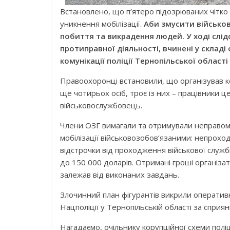
Встановлено, що п’ятеро підозрюваних чітко
уникнення мобілізації.
Аби змусити військов
побиття та викрадення людей.
У ході слі
протиправної діяльності, вчинені у складі
комунікації поліції Тернопільської області 
Правоохоронці встановили, що організував к
ще чотирьох осіб, троє із них – працівники 
військовослужбовець.
Члени ОЗГ вимагали та отримували неправом
мобілізації військовозобов’язаними: непрох
відстрочки від проходження військової служб
до 150 000 доларів. Отримані гроші організа
залежав від виконаних завдань.
Злочинний план фігурантів викрили оперативн
Нацполіції у Тернопільській області за спри
Нагадаємо, очільнику корупційної схеми поліц