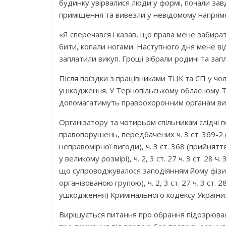
будинку увірвалися люди у формі, почали завд
приміщення та вивезли у невідомому напрямк
«Я сперечався і казав, що права мене забира
бити, копали ногами. Наступного дня мене ві
заплатили викуп. Гроші зібрали родичі та зап
Після поїздки з працівниками ТЦК та СП у чол
ушкодження. У Тернопільському обласному Т
допомагатимуть правоохоронним органам викр
Організатору та чотирьом спільникам слідчі п
правопорушень, передбачених ч. 3 ст. 369-2
неправомірної вигоди), ч. 3 ст. 368 (прийнят
у великому розмірі), ч. 2, 3 ст. 27 ч. 3 ст. 28 
що супроводжувалося заподіянням йому фізи
організованою групою), ч. 2, 3 ст. 27 ч. 3 ст. 
ушкодження) Кримінального кодексу України
Вирішується питання про обрання підозрюван