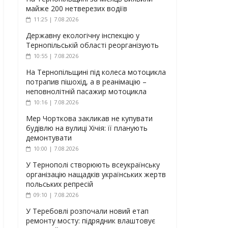
майже 200 нетверезих водіїв
11:25 | 7.08.2026
Державну екологічну інспекцію у
Тернопільській області реорганізують
10:55 | 7.08.2026
На Тернопільщині під колеса мотоцикла
потрапив пішохід, а в реанімацію –
неповнолітній пасажир мотоцикла
10:16 | 7.08.2026
Мер Чорткова закликав не купувати
будівлю на вулиці Хічія: її планують
демонтувати
10:00 | 7.08.2026
У Тернополі створюють всеукраїнську
організацію нащадків українських жертв
польських репресій
09:10 | 7.08.2026
У Теребовлі розпочали новий етап
ремонту мосту: підрядник влаштовує