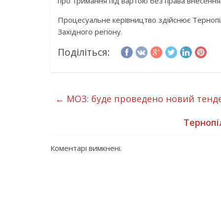
про тримання під вартою без права внесення
Процесуальне керівництво здійснює Тернопіл
Західного регіону.
Поділіться:
←
МОЗ: буде проведено новий тенде
Тернопі
Коментарі вимкнені.