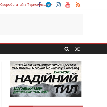
 Скоробогатий з Тернопільщини