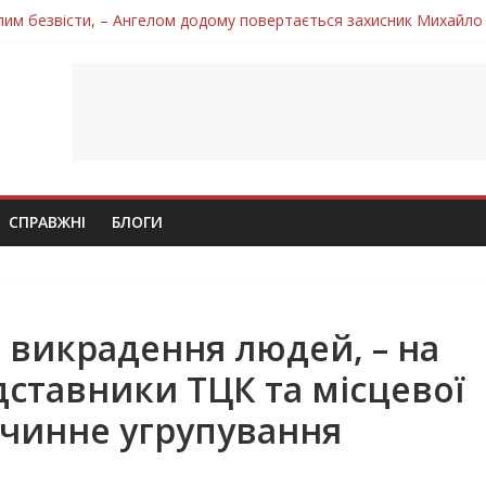
лим безвісти, – Ангелом додому повертається захисник Михайло
ув молодий захисник Дмитро Березко з Тернопільщини
 втратила захисника Володимира Вельму
нопільщини Петро Федів повертається до рідного дому «на щиті»
 втратила захисника Володимира Дичку
СПРАВЖНІ
БЛОГИ
а викрадення людей, – на
ставники ТЦК та місцевої
очинне угрупування