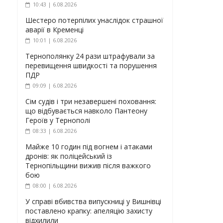
10:43 | 6.08.2026
Шестеро потерпілих унаслідок страшної
аварії в Кременці
10:01 | 6.08.2026
Тернополянку 24 рази штрафували за
перевищення швидкості та порушення
ПДР
09:09 | 6.08.2026
Сім судів і три незавершені поховання:
що відбувається навколо Пантеону
Героїв у Тернополі
08:33 | 6.08.2026
Майже 10 годин під вогнем і атаками
дронів: як поліцейський із
Тернопільщини вижив після важкого
бою
08:00 | 6.08.2026
У справі вбивства випускниці у Вишнівці
поставлено крапку: апеляцію захисту
відхилили