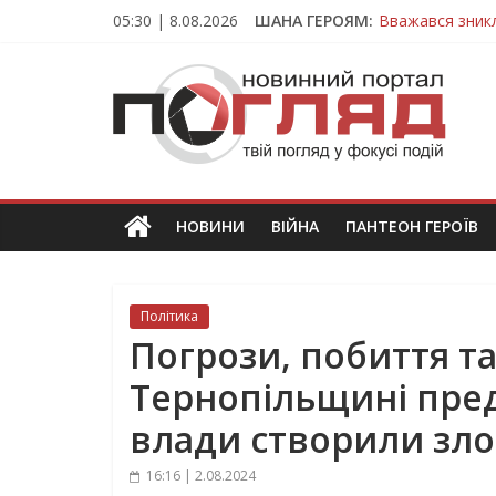
Skip
05:30 | 8.08.2026
ШАНА ГЕРОЯМ:
Вважався зник
to
На війні загин
content
ПОГЛЯД
Тернопільщина
Захисник з Тер
Тернопільщина
Новини
Тернополя.
Тернопільські
новини
НОВИНИ
ВІЙНА
ПАНТЕОН ГЕРОЇВ
та
події
Політика
Погрози, побиття т
Тернопільщині пред
влади створили зл
16:16 | 2.08.2024