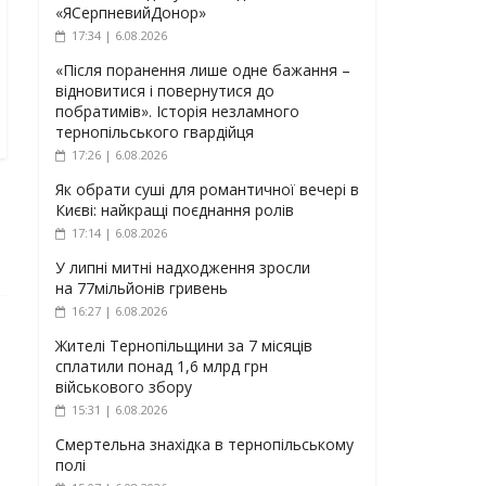
«ЯСерпневийДонор»
17:34 | 6.08.2026
«Після поранення лише одне бажання –
відновитися і повернутися до
побратимів». Історія незламного
тернопільського гвардійця
17:26 | 6.08.2026
Як обрати суші для романтичної вечері в
Києві: найкращі поєднання ролів
17:14 | 6.08.2026
У липні митні надходження зросли
на 77мільйонів гривень
16:27 | 6.08.2026
Жителі Тернопільщини за 7 місяців
сплатили понад 1,6 млрд грн
військового збору
15:31 | 6.08.2026
Смертельна знахідка в тернопільському
полі