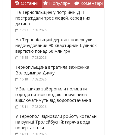
Останні
Популярні
Коментарі
На Тернопільщині у потрійній ДТП
постраждали троє людей, серед них
дитина
17:27 | 7.08.2026
На Тернопільщині державі повернули
недобудований 90-квартирний будинок
вартістю понад 50 млн грн
15:55 | 7.08.2026
Тернопільщина втратила захисника
Володимира Дичку
15:18 | 7.08.2026
У Заліщиках заборонили поливати
городи питною водою: порушників
відключатимуть від водопостачання
15:11 | 7.08.2026
У Тернополі відновили роботу котельні
на вулиці Тролейбусній: гаряча вода
повертається
14:33 | 7.08.2026