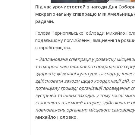
Під час урочистостей з нагоди Дня Собор
міжрегіональну співпрацю між Хмельниць
радами.
Голова Тернопільської облради Михайло Голо
подальшому поглибленні, зміцненні та розши
співробітництва.
– Запланована співпраця у розвитку місцевог
та охороні навколишнього природного середо
здоров’я; фізичної культури та спорту; інв
здійснювати заходи щодо координації дій, 
потенціалу громад; організації проведення с
зустрічей та інших заходів, у тому числі м
становлять взаємний інтерес; здійснювати 
повноважень органами місцевого самовряду
Михайло Головко.