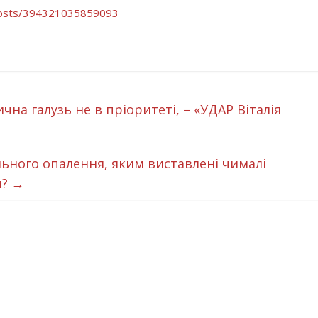
osts/
394321035859093
чна галузь не в пріоритеті, – «УДАР Віталія
ьного опалення, яким виставлені чималі
я?
→