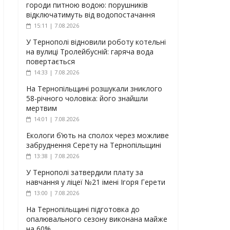
городи питною водою: порушників
відключатимуть від водопостачання
15:11 | 7.08.2026
У Тернополі відновили роботу котельні
на вулиці Тролейбусній: гаряча вода
повертається
14:33 | 7.08.2026
На Тернопільщині розшукали зниклого
58-річного чоловіка: його знайшли
мертвим
14:01 | 7.08.2026
Екологи б’ють на сполох через можливе
забруднення Серету на Тернопільщині
13:38 | 7.08.2026
У Тернополі затвердили плату за
навчання у ліцеї №21 імені Ігоря Герети
13:00 | 7.08.2026
На Тернопільщині підготовка до
опалювального сезону виконана майже
на 60%