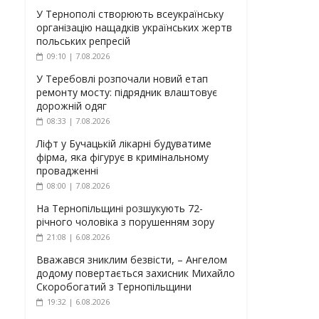
У Тернополі створюють всеукраїнську
організацію нащадків українських жертв
польських репресій
09:10 | 7.08.2026
У Теребовлі розпочали новий етап
ремонту мосту: підрядник влаштовує
дорожній одяг
08:33 | 7.08.2026
Ліфт у Бучацькій лікарні будуватиме
фірма, яка фігурує в кримінальному
провадженні
08:00 | 7.08.2026
На Тернопільщині розшукують 72-
річного чоловіка з порушенням зору
21:08 | 6.08.2026
Вважався зниклим безвісти, – Ангелом
додому повертається захисник Михайло
Скоробогатий з Тернопільщини
19:32 | 6.08.2026