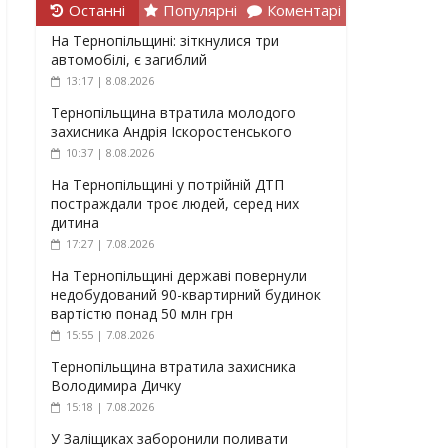
Останні
Популярні
Коментарі
На Тернопільщині: зіткнулися три
автомобілі, є загиблий
13:17 | 8.08.2026
Тернопільщина втратила молодого
захисника Андрія Іскоростенського
10:37 | 8.08.2026
На Тернопільщині у потрійній ДТП
постраждали троє людей, серед них
дитина
17:27 | 7.08.2026
На Тернопільщині державі повернули
недобудований 90-квартирний будинок
вартістю понад 50 млн грн
15:55 | 7.08.2026
Тернопільщина втратила захисника
Володимира Дичку
15:18 | 7.08.2026
У Заліщиках заборонили поливати