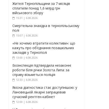
Жителі Тернопільщини за 7 місяців
сплатили понад 1,6 млрд грн
військового збору
15:31 | 6.08.2026
Смертельна знахідка в тернопільському
полі
15:07 | 6.08.2026
«Не хочемо втратити колективи»: що
кажуть про об’єднання позашкільних
закладів у Тернополі
13:00 | 6.08.2026
Екоінспекція підтвердила незаконні
роботи біля річки Золота Липа: за
справу візьметься поліція
12:33 | 6.08.2026
Якісна діагностика стає доступнішою: у
Лановецькій лікарні запрацював
сучасний рентген-кабінет
12:00 | 6.08.2026