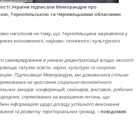
ності України підписали Меморандум про
кою, Тернопільською та Чернівецькими обласними
вко наголосив на тому, що Тернопільщина зацікавлена у
ренні економічного, науково-технічного і культурного
о самоврядування в умовах децентралізації влади; екології
вища; галузях освіти, науки, культури та охорони
естиціях. Підписавши Меморандум, ми домовилися спільно
спрямованих на зростання соціально-економічного
пільних заходів: конференцій, семінарів, виставок, робочих
іжнародних, спрямованих на вирішення питань, що
обмін інформацією щодо досвіду успішного виконання
вання та розвитку територіальних громад,
–
повідомив