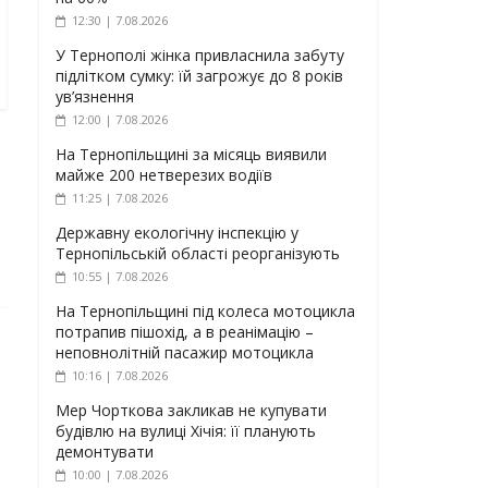
12:30 | 7.08.2026
У Тернополі жінка привласнила забуту
підлітком сумку: їй загрожує до 8 років
ув’язнення
12:00 | 7.08.2026
На Тернопільщині за місяць виявили
майже 200 нетверезих водіїв
11:25 | 7.08.2026
Державну екологічну інспекцію у
Тернопільській області реорганізують
10:55 | 7.08.2026
На Тернопільщині під колеса мотоцикла
потрапив пішохід, а в реанімацію –
неповнолітній пасажир мотоцикла
10:16 | 7.08.2026
Мер Чорткова закликав не купувати
будівлю на вулиці Хічія: її планують
демонтувати
10:00 | 7.08.2026