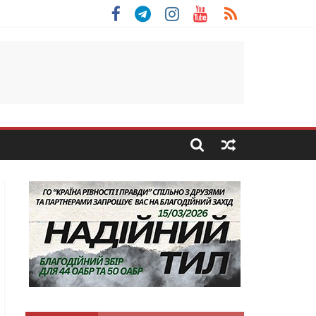
 Скоробогатий з Тернопільщини