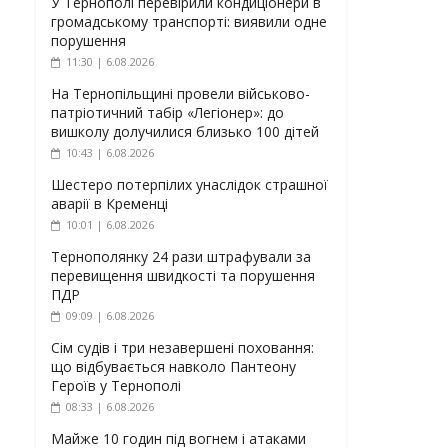
У Тернополі перевірили кондиціонери в
громадському транспорті: виявили одне
порушення
11:30 | 6.08.2026
На Тернопільщині провели військово-
патріотичний табір «Легіонер»: до
вишколу долучилися близько 100 дітей
10:43 | 6.08.2026
Шестеро потерпілих унаслідок страшної
аварії в Кременці
10:01 | 6.08.2026
Тернополянку 24 рази штрафували за
перевищення швидкості та порушення
ПДР
09:09 | 6.08.2026
Сім судів і три незавершені поховання:
що відбувається навколо Пантеону
Героїв у Тернополі
08:33 | 6.08.2026
Майже 10 годин під вогнем і атаками