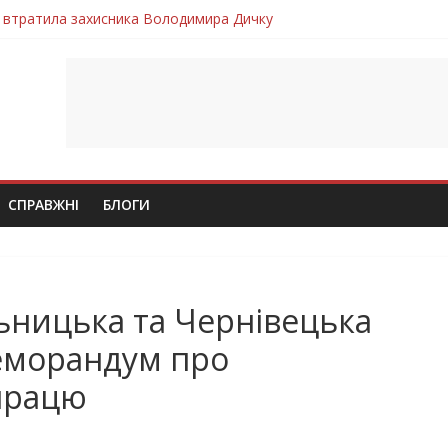
 втратила захисника Володимира Дичку
лим безвісти, – Ангелом додому повертається захисник Михайло
ув молодий захисник Дмитро Березко з Тернопільщини
 втратила захисника Володимира Вельму
втратила молодого захисника Андрія Іскоростенського
СПРАВЖНІ
БЛОГИ
ьницька та Чернівецька
Меморандум про
працю