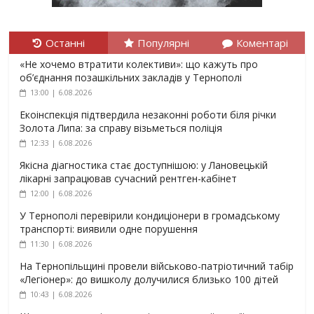
Останні
Популярні
Коментарі
«Не хочемо втратити колективи»: що кажуть про
об’єднання позашкільних закладів у Тернополі
13:00 | 6.08.2026
Екоінспекція підтвердила незаконні роботи біля річки
Золота Липа: за справу візьметься поліція
12:33 | 6.08.2026
Якісна діагностика стає доступнішою: у Лановецькій
лікарні запрацював сучасний рентген-кабінет
12:00 | 6.08.2026
У Тернополі перевірили кондиціонери в громадському
транспорті: виявили одне порушення
11:30 | 6.08.2026
На Тернопільщині провели військово-патріотичний табір
«Легіонер»: до вишколу долучилися близько 100 дітей
10:43 | 6.08.2026