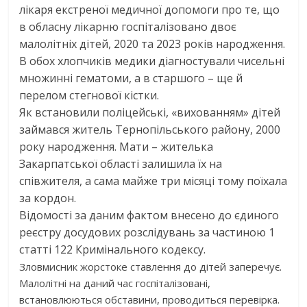
лікаря екстреної медичної допомоги про те, що
в обласну лікарню госпіталізовано двоє
малолітніх дітей, 2020 та 2023 років народження.
В обох хлопчиків медики діагностували чисельні
множинні гематоми, а в старшого – ще й
перелом стегнової кістки.
Як встановили поліцейські, «вихованням» дітей
займався житель Тернопільського району, 2000
року народження. Мати – жителька
Закарпатської області залишила їх на
співжителя, а сама майже три місяці тому поїхала
за кордон.
Відомості за даним фактом внесено до єдиного
реєстру досудових розслідувань за частиною 1
статті 122 Кримінального кодексу.
Зловмисник жорстоке ставлення до дітей заперечує.
Малолітні на даний час госпіталізовані,
встановлюються обставини, проводиться перевірка.