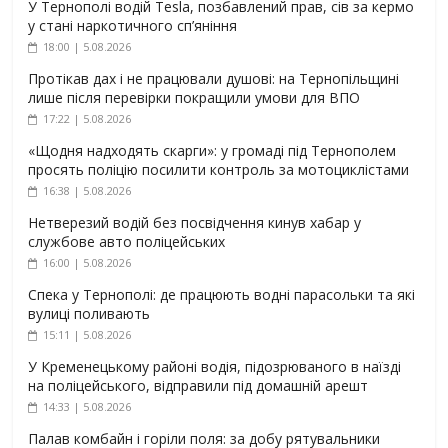
У Тернополі водій Tesla, позбавлений прав, сів за кермо
у стані наркотичного сп’яніння
18:00 | 5.08.2026
Протікав дах і не працювали душові: на Тернопільщині
лише після перевірки покращили умови для ВПО
17:22 | 5.08.2026
«Щодня надходять скарги»: у громаді під Тернополем
просять поліцію посилити контроль за мотоциклістами
16:38 | 5.08.2026
Нетверезий водій без посвідчення кинув хабар у
службове авто поліцейських
16:00 | 5.08.2026
Спека у Тернополі: де працюють водні парасольки та які
вулиці поливають
15:11 | 5.08.2026
У Кременецькому районі водія, підозрюваного в наїзді
на поліцейського, відправили під домашній арешт
14:33 | 5.08.2026
Палав комбайн і горіли поля: за добу рятувальники