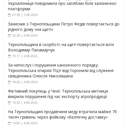
Укрзалізниця повідомила про загиблих біля залізничної
платформи
07:59 | 5.08.2026
Захисник з Тернопільщини Петро Федів повертається до
рідного дому «на щиті»
20:28 | 4.08.2026
Тернопільщина в скорботі: на щиті повертається воїн
Володимир Паламарчук
19:17 | 4.08.2026
За непослух і порушення канонічного порядку:
Тернопільська єпархія ПЦУ відсторонили від служіння
священника Олексія Николишина
18:28 | 4.08.2026
Фіктивний покупець у Чехії: Тернопільська митниця
викрила порушення під час експорту агропродукції
16:30 | 4.08.2026
На Тернопільщині продавчиня меду втратила майже 70
тисяч гривень через фейкову «безпечну доставку»
16:00 | 4.08.2026