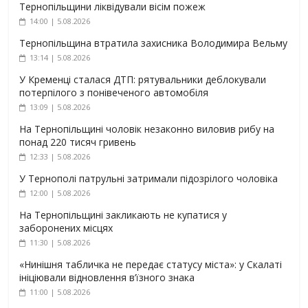
Тернопільщини ліквідували вісім пожеж
14:00 | 5.08.2026
Тернопільщина втратила захисника Володимира Вельму
13:14 | 5.08.2026
У Кременці сталася ДТП: рятувальники деблокували
потерпілого з понівеченого автомобіля
13:09 | 5.08.2026
На Тернопільщині чоловік незаконно виловив рибу на
понад 220 тисяч гривень
12:33 | 5.08.2026
У Тернополі патрульні затримали підозрілого чоловіка
12:00 | 5.08.2026
На Тернопільщині закликають не купатися у
заборонених місцях
11:30 | 5.08.2026
«Нинішня табличка не передає статусу міста»: у Скалаті
ініціювали відновлення в’їзного знака
11:00 | 5.08.2026