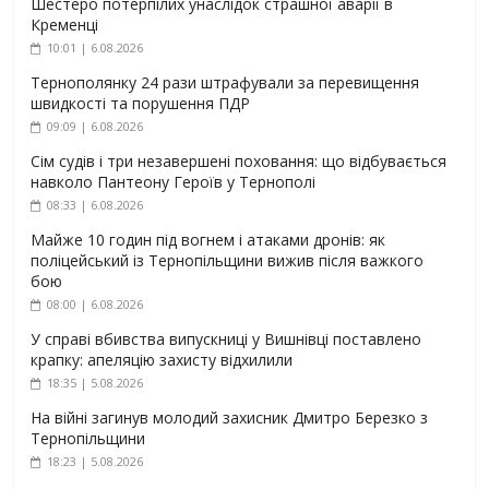
Шестеро потерпілих унаслідок страшної аварії в
Кременці
10:01 | 6.08.2026
Тернополянку 24 рази штрафували за перевищення
швидкості та порушення ПДР
09:09 | 6.08.2026
Сім судів і три незавершені поховання: що відбувається
навколо Пантеону Героїв у Тернополі
08:33 | 6.08.2026
Майже 10 годин під вогнем і атаками дронів: як
поліцейський із Тернопільщини вижив після важкого
бою
08:00 | 6.08.2026
У справі вбивства випускниці у Вишнівці поставлено
крапку: апеляцію захисту відхилили
18:35 | 5.08.2026
На війні загинув молодий захисник Дмитро Березко з
Тернопільщини
18:23 | 5.08.2026