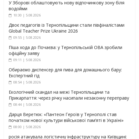
У Зборові облаштовують нову відпочинкову зону біля
водойми
10:30 | 5.08.2026
Двоє педагогів із Тернопільщини стали півфіналістами
Global Teacher Prize Ukraine 2026
09:55 | 5.08.2026
Піша хода до Почаєва: у Тернопільській ОВА зробили
офіційну заяву
09:11 | 5.08.2026
Обираємо диспенсер для пива для домашнього бару:
Експертний гід
08:54 | 5.08.2026
Екологічний скандал на межі Тернопільщини та
Прикарпаття: через річку насипали незаконну переправу
08:44 | 5.08.2026
Дарця Веретюк: «Пантеон Героїв у Тернополі став
початком нової культури військової пам’яті в Україні»
08:00 | 5.08.2026
росія атакувала логістичну інфраструктуру на Київщині: