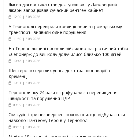
Якісна діагностика стає доступнішою: у Лановецькій
лікарні запрацював сучасний рентген-кабінет
12:00 | 6.08.2026
У Тернополі перевірили кондиціонери в громадському
транспорті: виявили одне порушення
11:30 | 6.08.2026
На Тернопільщині провели військово-патріотичний табір
«Легіонер»: до вишколу долучилися близько 100 дітей
10:43 | 6.08.2026
Шестеро потерпілих унаслідок страшної аварії в
Кременці
10:01 | 6.08.2026
Тернополянку 24 рази штрафували за перевищення
швидкості та порушення ПДР
09:09 | 6.08.2026
Сім судів і три незавершені поховання: що відбувається
навколо Пантеону Героїв у Тернополі
08:33 | 6.08.2026
Майже 10 годин під вогнем і атаками дронів: як