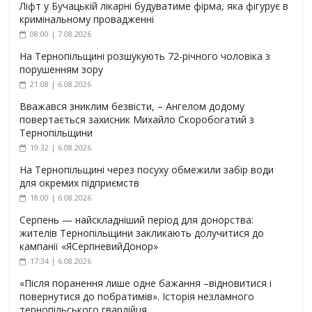
Ліфт у Бучацькій лікарні будуватиме фірма, яка фігурує в
кримінальному провадженні
08:00 | 7.08.2026
На Тернопільщині розшукують 72-річного чоловіка з
порушенням зору
21:08 | 6.08.2026
Вважався зниклим безвісти, – Ангелом додому
повертається захисник Михайло Скоробогатий з
Тернопільщини
19:32 | 6.08.2026
На Тернопільщині через посуху обмежили забір води
для окремих підприємств
18:00 | 6.08.2026
Серпень — найскладніший період для донорства:
жителів Тернопільщини закликають долучитися до
кампанії «ЯСерпневийДонор»
17:34 | 6.08.2026
«Після поранення лише одне бажання –відновитися і
повернутися до побратимів». Історія незламного
тернопільського гвардійця