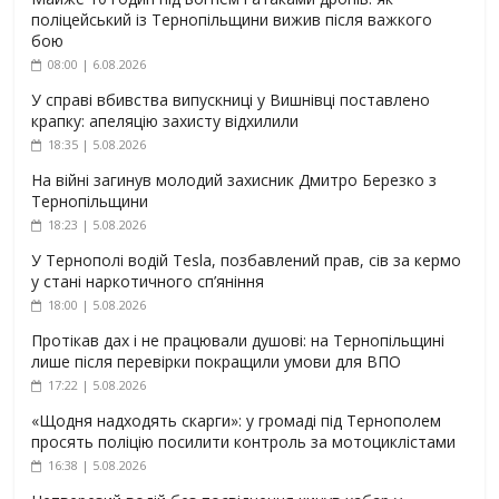
поліцейський із Тернопільщини вижив після важкого
бою
08:00 | 6.08.2026
У справі вбивства випускниці у Вишнівці поставлено
крапку: апеляцію захисту відхилили
18:35 | 5.08.2026
На війні загинув молодий захисник Дмитро Березко з
Тернопільщини
18:23 | 5.08.2026
У Тернополі водій Tesla, позбавлений прав, сів за кермо
у стані наркотичного сп’яніння
18:00 | 5.08.2026
Протікав дах і не працювали душові: на Тернопільщині
лише після перевірки покращили умови для ВПО
17:22 | 5.08.2026
«Щодня надходять скарги»: у громаді під Тернополем
просять поліцію посилити контроль за мотоциклістами
16:38 | 5.08.2026