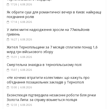
17:26 | 6.08.2026
Як обрати суші для романтичної вечері в Києві: найкращі
поєднання ролів
17:14 | 6.08.2026
У липні митні надходження зросли на 77мільйонів
гривень
16:27 | 6.08.2026
Жителі Тернопільщини за 7 місяців сплатили понад 1,6
млрд грн військового збору
15:31 | 6.08.2026
Смертельна знахідка в тернопільському полі
15:07 | 6.08.2026
«Не хочемо втратити колективи»: що кажуть про
об’єднання позашкільних закладів у Тернополі
13:00 | 6.08.2026
Екоінспекція підтвердила незаконні роботи біля річки
Золота Липа: за справу візьметься поліція
12:33 | 6.08.2026