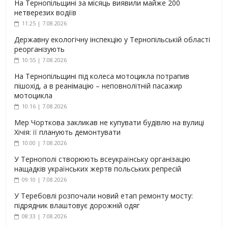
На Тернопільщині за місяць виявили майже 200
нетверезих водіїв
11:25 | 7.08.2026
Державну екологічну інспекцію у Тернопільській області
реорганізують
10:55 | 7.08.2026
На Тернопільщині під колеса мотоцикла потрапив
пішохід, а в реанімацію – неповнолітній пасажир
мотоцикла
10:16 | 7.08.2026
Мер Чорткова закликав не купувати будівлю на вулиці
Хічія: її планують демонтувати
10:00 | 7.08.2026
У Тернополі створюють всеукраїнську організацію
нащадків українських жертв польських репресій
09:10 | 7.08.2026
У Теребовлі розпочали новий етап ремонту мосту:
підрядник влаштовує дорожній одяг
08:33 | 7.08.2026