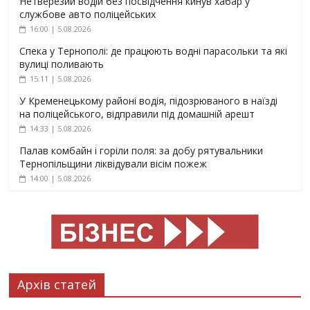
Нетверезий водій без посвідчення кинув хабар у
службове авто поліцейських
16:00 | 5.08.2026
Спека у Тернополі: де працюють водні парасольки та які
вулиці поливають
15:11 | 5.08.2026
У Кременецькому районі водія, підозрюваного в наїзді
на поліцейського, відправили під домашній арешт
14:33 | 5.08.2026
Палав комбайн і горіли поля: за добу рятувальники
Тернопільщини ліквідували вісім пожеж
14:00 | 5.08.2026
Архів статей