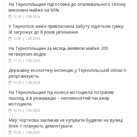
На Тернопільщині підготовка до опалювального сезону
виконана майже на 60%
12:30 | 7.08.2026
У Тернополі жінка привласнила забуту підлітком сумку:
їй загрожує до 8 років ув’язнення
12:00 | 7.08.2026
На Тернопільщині за місяць виявили майже 200
нетверезих водіїв
11:25 | 7.08.2026
Державну екологічну інспекцію у Тернопільській області
реорганізують
10:55 | 7.08.2026
На Тернопільщині під колеса мотоцикла потрапив
пішохід, а в реанімацію – неповнолітній пасажир
мотоцикла
10:16 | 7.08.2026
Мер Чорткова закликав не купувати будівлю на вулиці
Хічія: її планують демонтувати
10:00 | 7.08.2026