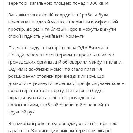
території загальною площею понад 1300 кв. м.
Завдяки злагодженій координації робота була
виконана швидко й якісно, створивши комфортний
простір, де рідні та близькі Героїв можуть відчути
спокій і гідність у найважчі моменти.
Під час огляду території голова ОДА Вячеслав
Негода разом з волонтерами та представниками
громадських організацій обговорили майбутні плани.
Одним із важливих моментів стало питання
розширення стоянки при виїзді з лікарні, що
дозволить уникнути перешкод при формуванні колон
волонтерів та транспорту. Це питання буде
опрацьовуватись спільно з громадою та
проєктантами, щоб забезпечити безпечний та
зручний рух.
Всі виконані роботи супроводжуються п’ятирічною
гарантією. Завдяки цим змінам територія лікарні