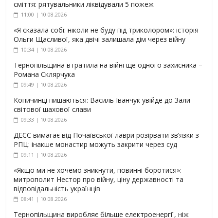
сміття: рятувальники ліквідували 5 пожеж
11:00 | 10.08.2026
«Я сказала собі: ніколи не буду під триколором»: історія
Ольги Щасливої, яка двічі залишала дім через війну
10:34 | 10.08.2026
Тернопільщина втратила на війні ще одного захисника –
Романа Склярчука
09:49 | 10.08.2026
Копичинці пишаються: Василь Іванчук увійде до Зали
світової шахової слави
09:33 | 10.08.2026
ДЕСС вимагає від Почаївської лаври розірвати зв’язки з
РПЦ: інакше монастир можуть закрити через суд
09:11 | 10.08.2026
«Якщо ми не хочемо зникнути, повинні боротися»:
митрополит Нестор про війну, ціну державності та
відповідальність українців
08:41 | 10.08.2026
Тернопільщина виробляє більше електроенергії, ніж