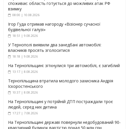
споживає: область готується до можливих атак РФ
взимку
08:00 | 10.08.2026
Ігор Гуда отримав нагороду «Візіонер сучасної
будівельної галузі»
18:51 | 9.08.2026
У Тернополі виявили два занедбані автомобілі:
власників просять зголоситися
18:18 | 9.08.2026
На Тернопільщині: зіткнулися три автомобілі, є загиблий
13:17 | 8.08.2026
Тернопільщина втратила молодого захисника Андрія
Іскоростенського
10:37 | 8.08.2026
На Тернопільщині у потрійній ДТП постраждали троє
людей, серед них дитина
17:27 | 7.08.2026
На Тернопільщині державі повернули недобудований 90-
квартирний будинок вартістю понад 50 млн грн