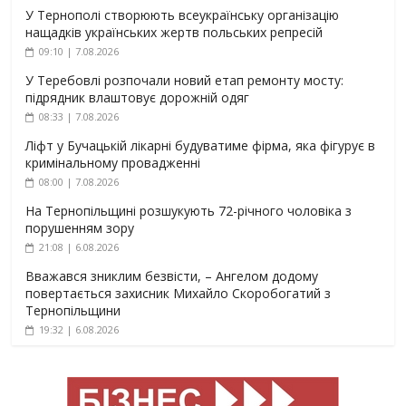
У Тернополі створюють всеукраїнську організацію
нащадків українських жертв польських репресій
09:10 | 7.08.2026
У Теребовлі розпочали новий етап ремонту мосту:
підрядник влаштовує дорожній одяг
08:33 | 7.08.2026
Ліфт у Бучацькій лікарні будуватиме фірма, яка фігурує в
кримінальному провадженні
08:00 | 7.08.2026
На Тернопільщині розшукують 72-річного чоловіка з
порушенням зору
21:08 | 6.08.2026
Вважався зниклим безвісти, – Ангелом додому
повертається захисник Михайло Скоробогатий з
Тернопільщини
19:32 | 6.08.2026