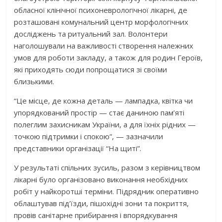
обласної клінічної психоневрологічної лікарні, де
розташовані комунальний центр морфологічних
досліджень та ритуальний зал. Волонтери
наголошували на важливості створення належних
умов для роботи закладу, а також для родин Героїв,
які приходять сюди попрощатися зі своїми
близькими.
“Це місце, де кожна деталь — лампадка, квітка чи
упорядкований простір — стає даниною пам’яті
полеглим захисникам України, а для їхніх рідних —
точкою підтримки і спокою”, — зазначили
представники організації “На щиті”.
У результаті спільних зусиль, разом з керівництвом
лікарні було організовано виконання необхідних
робіт у найкоротші терміни. Підрядник оперативно
облаштував під’їзди, пішохідні зони та покриття,
провів санітарне прибирання і впорядкування