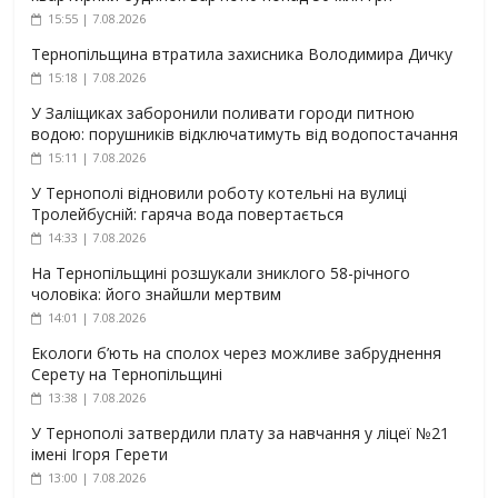
15:55 | 7.08.2026
Тернопільщина втратила захисника Володимира Дичку
15:18 | 7.08.2026
У Заліщиках заборонили поливати городи питною
водою: порушників відключатимуть від водопостачання
15:11 | 7.08.2026
У Тернополі відновили роботу котельні на вулиці
Тролейбусній: гаряча вода повертається
14:33 | 7.08.2026
На Тернопільщині розшукали зниклого 58-річного
чоловіка: його знайшли мертвим
14:01 | 7.08.2026
Екологи б’ють на сполох через можливе забруднення
Серету на Тернопільщині
13:38 | 7.08.2026
У Тернополі затвердили плату за навчання у ліцеї №21
імені Ігоря Герети
13:00 | 7.08.2026