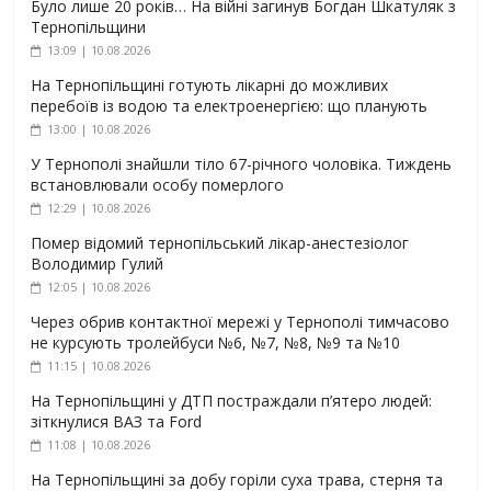
Було лише 20 років… На війні загинув Богдан Шкатуляк з
Тернопільщини
13:09 | 10.08.2026
На Тернопільщині готують лікарні до можливих
перебоїв із водою та електроенергією: що планують
13:00 | 10.08.2026
У Тернополі знайшли тіло 67-річного чоловіка. Тиждень
встановлювали особу померлого
12:29 | 10.08.2026
Помер відомий тернопільський лікар-анестезіолог
Володимир Гулий
12:05 | 10.08.2026
Через обрив контактної мережі у Тернополі тимчасово
не курсують тролейбуси №6, №7, №8, №9 та №10
11:15 | 10.08.2026
На Тернопільщині у ДТП постраждали п’ятеро людей:
зіткнулися ВАЗ та Ford
11:08 | 10.08.2026
На Тернопільщині за добу горіли суха трава, стерня та