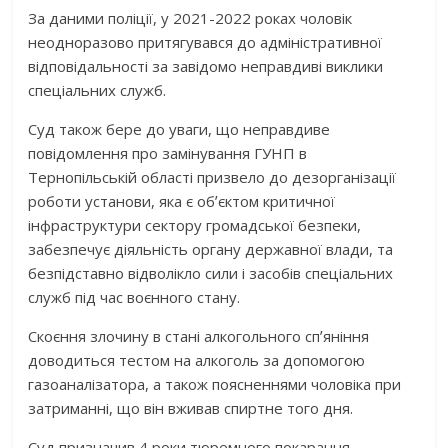
За даними поліції, у 2021-2022 роках чоловік
неодноразово притягувався до адміністративної
відповідальності за завідомо неправдиві виклики
спеціальних служб.
Суд також бере до уваги, що неправдиве
повідомлення про замінування ГУНП в
Тернопільській області призвело до дезорганізації
роботи установи, яка є обʼєктом критичної
інфраструктури сектору громадської безпеки,
забезпечує діяльність органу державної влади, та
безпідставно відволікло сили і засобів спеціальних
служб під час воєнного стану.
Скоєння злочину в стані алкогольного спʼяніння
доводиться тестом на алкоголь за допомогою
газоаналізатора, а також поясненнями чоловіка при
затриманні, що він вживав спиртне того дня.
Суд призначив 4 роки тюремного покарання.