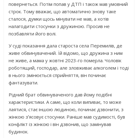
повернеться. Потім попав у ДТП і також мав умовний
строк. Тому вважає, що автоматично знову таке
сталося, думки щось мінувати не мав, а хотів
налагодити стосунки з дружиною. Просив не
позбавляти його волі.
У суді показання дала староста села Перемилів, де
живе обвинувачений. Їй відомо, що дружина з ним
не живе, а мама у жовтні 2023-го померла. Чоловік
роботящий, господар, але зловживає алкоголем і тоді
в нього змінюється сприйняття, він починає
фантазувати.
Рідний брат обвинуваченого дав йому подібні
характеристики. А саме, що коли випиває, то може
лаятися, стає іншою людиною, починає дзвонити, з
жінкою зʼясовує стосунки. Раніше мав судимості, був
конфлікт із жінкою і він дзвонив, що замінував
будинок.