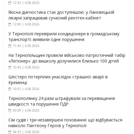
12:33 | 6.08.2026
Якісна діагностика стає доступнішою: у Лановецькій
лікарні запрацював сучасний рентген-кабінет
12:00 | 6.08.2026
У Тернополі перевірили кондиціонери в громадському
транспорті: виявили одне порушення
11:30 | 6.08.2026
На Тернопільщині провели військово-патріотичний табір
«Легіонер»: до вишколу долучилися близько 100 дітей
10:43 | 6.08.2026
Шестеро потерпілих унаслідок страшної аварії в
Кременці
10:01 | 6.08.2026
Тернополянку 24 рази штрафували за перевищення
швидкості та порушення ПДР
09:09 | 6.08.2026
Сім судів і три незавершені поховання: що відбувається
навколо Пантеону Героїв у Тернополі
08:33 | 6.08.2026