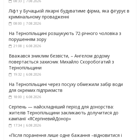
08:33 | 7.08.2026
Ліфт у Бучацькій лікарні будуватиме фірма, яка фігурує в
кримінальному провадженні
08:00 | 7.08.2026
На Тернопільщині розшукують 72-річного чоловіка з
порушенням зору
21:08 | 6.08.2026
Вважався зниклим безвісти, – Ангелом додому
повертається захисник Михайло Скоробогатий з
Тернопільщини
19:32 | 6.08.2026
На Тернопільщині через посуху обмежили забір води
для окремих підприємств
18:00 | 6.08.2026
Серпень — найскладніший період для донорства:
жителів Тернопільщини закликають долучитися до
кампанії «ЯСерпневийДонор»
17:34 | 6.08.2026
«Після поранення лише одне бажання –відновитися і