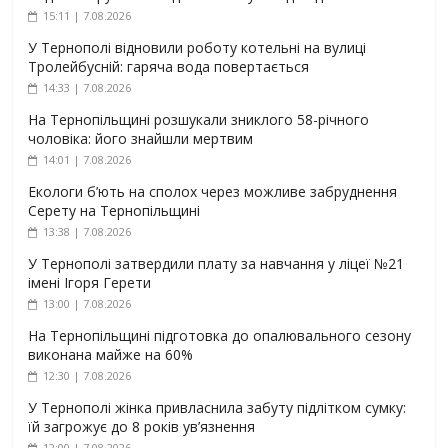
15:11 | 7.08.2026
У Тернополі відновили роботу котельні на вулиці
Тролейбусній: гаряча вода повертається
14:33 | 7.08.2026
На Тернопільщині розшукали зниклого 58-річного
чоловіка: його знайшли мертвим
14:01 | 7.08.2026
Екологи б’ють на сполох через можливе забруднення
Серету на Тернопільщині
13:38 | 7.08.2026
У Тернополі затвердили плату за навчання у ліцеї №21
імені Ігоря Герети
13:00 | 7.08.2026
На Тернопільщині підготовка до опалювального сезону
виконана майже на 60%
12:30 | 7.08.2026
У Тернополі жінка привласнила забуту підлітком сумку:
їй загрожує до 8 років ув’язнення
12:00 | 7.08.2026