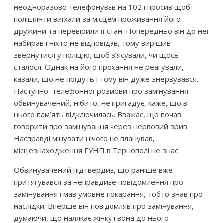
неодноразово телефонував на 102 і просив щоб
поліціянти виїхали за місцем проживання його
дружини та перевірили її стан. Попередньо він до неї
набирав і ніхто не відповідав, тому вирішив
звернутися у поліцію, щоб зʼясували, чи щось
сталося. Однак на його прохання не реагували,
казали, що не поїдуть і тому він дуже знервувався.
Наступної телефонної розмови про замінування
обвинувачений, нібито, не пригадує, каже, що в
нього памʼять відключилась. Вважає, що почав
говорити про замінування через нервовий зрив.
Насправді мінувати нічого не планував,
місцезнаходження ГУНП в Тернополі не знає.
Обвинувачений підтвердив, що раніше вже
притягувався за неправдиве повідомлення про
замінування і мав умовне покарання, тобто знав про
наслідки. Вперше він повідомляв про замінування,
думаючи, що налякає жінку і вона до нього