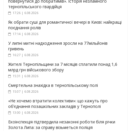
повернутися до побратимів». Історія незламного
тернопільського гвардійця
17:26 | 6.08.2026
Як обрати суші для романтичної вечері в Києві: найкращі
поєднання ролів
17:14 | 6.08.2026
У липні митні надходження зросли на 77мільйонів
гривень
16:27 | 6.08.2026
Жителі Тернопільщини за 7 місяців сплатили понад 1,6
млрд грн військового збору
15:31 | 6.08.2026
Смертельна знахідка в тернопільському полі
15:07 | 6.08.2026
«Не хочемо втратити колективи»: що кажуть про
об’єднання позашкільних закладів у Тернополі
13:00 | 6.08.2026
Екоінспекція підтвердила незаконні роботи біля річки
Золота Липа: за справу візьметься поліція