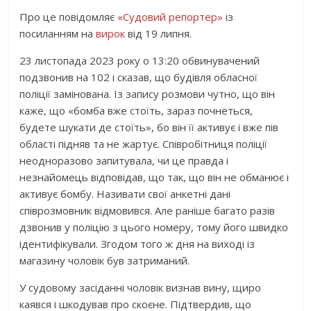
Про це повідомляє
«Судовий репортер»
із
посиланням на
вирок
від 19 липня.
23 листопада 2023 року о 13:20 обвинувачений
подзвонив на 102 і сказав, що будівля обласної
поліції замінована. Із запису розмови чутно, що він
каже, що «бомба вже стоїть, зараз почнеться,
будете шукати де стоїть», бо він її активує і вже пів
області підняв та не жартує. Співробітниця поліції
неодноразово запитувала, чи це правда і
незнайомець відповідав, що так, що він не обманює і
активує бомбу. Називати свої анкетні дані
співрозмовник відмовився. Але раніше багато разів
дзвонив у поліцію з цього номеру, тому його швидко
ідентифікували. Згодом того ж дня на виході із
магазину чоловік був затриманий.
У судовому засіданні чоловік визнав вину, щиро
каявся і шкодував про скоєне. Підтвердив, що