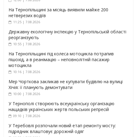
На Тернопільщині за місяць виявили майже 200
нетверезих водіїв
11:25 | 7.08.2026
Державну екологічну інспекцію у Тернопільській області
реорганізують
10:55 | 7.08.2026
На Тернопільщині під колеса мотоцикла потрапив
пішохід, а в реанімацію – неповнолітній пасажир
мотоцикла
10:16 | 7.08.2026
Мер Чорткова закликав не купувати будівлю на вулиці
Хічія: її планують демонтувати
10:00 | 7.08.2026
У Тернополі створюють всеукраїнську організацію
нащадків українських жертв польських репресій
09:10 | 7.08.2026
У Теребовлі розпочали новий етап ремонту мосту:
підрядник влаштовує дорожній одяг