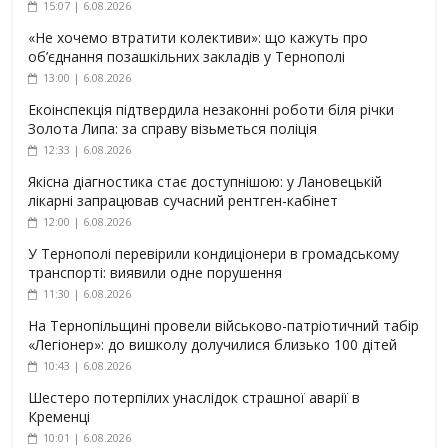
15:07 | 6.08.2026
«Не хочемо втратити колективи»: що кажуть про
об’єднання позашкільних закладів у Тернополі
13:00 | 6.08.2026
Екоінспекція підтвердила незаконні роботи біля річки
Золота Липа: за справу візьметься поліція
12:33 | 6.08.2026
Якісна діагностика стає доступнішою: у Лановецькій
лікарні запрацював сучасний рентген-кабінет
12:00 | 6.08.2026
У Тернополі перевірили кондиціонери в громадському
транспорті: виявили одне порушення
11:30 | 6.08.2026
На Тернопільщині провели військово-патріотичний табір
«Легіонер»: до вишколу долучилися близько 100 дітей
10:43 | 6.08.2026
Шестеро потерпілих унаслідок страшної аварії в
Кременці
10:01 | 6.08.2026