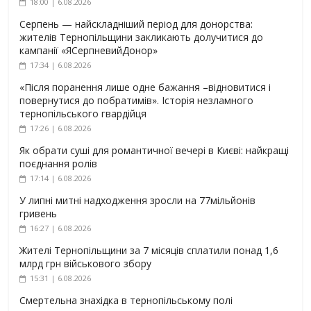
18:00 | 6.08.2026
Серпень — найскладніший період для донорства:
жителів Тернопільщини закликають долучитися до
кампанії «ЯСерпневийДонор»
17:34 | 6.08.2026
«Після поранення лише одне бажання –відновитися і
повернутися до побратимів». Історія незламного
тернопільського гвардійця
17:26 | 6.08.2026
Як обрати суші для романтичної вечері в Києві: найкращі
поєднання ролів
17:14 | 6.08.2026
У липні митні надходження зросли на 77мільйонів
гривень
16:27 | 6.08.2026
Жителі Тернопільщини за 7 місяців сплатили понад 1,6
млрд грн військового збору
15:31 | 6.08.2026
Смертельна знахідка в тернопільському полі