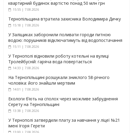
квартирний будинок вартістю понад 50 млн грн
15:55 | 7.08.2026
Тернопільщина втратила захисника Володимира Дичку
15:18 | 7.08.2026
У Заліщиках заборонили поливати городи питною
водою: порушників відключатимуть від водопостачання
15:11 | 7.08.2026
У Тернополі відновили роботу котельні на вулиці
Тролейбусній: гаряча вода повертається
14:33 | 7.08.2026
На Тернопільщині розшукали зниклого 58-річного
чоловіка: його знайшли мертвим
14:01 | 7.08.2026
Екологи б’ють на сполох через можливе забруднення
Серету на Тернопільщині
13:38 | 7.08.2026
У Тернополі затвердили плату за навчання у ліцеї №21
імені Ігоря Герети
13:00 | 7.08.2026