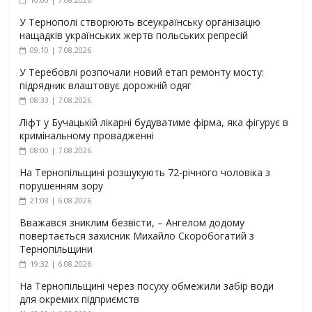
У Тернополі створюють всеукраїнську організацію
нащадків українських жертв польських репресій
09:10 | 7.08.2026
У Теребовлі розпочали новий етап ремонту мосту:
підрядник влаштовує дорожній одяг
08:33 | 7.08.2026
Ліфт у Бучацькій лікарні будуватиме фірма, яка фігурує в
кримінальному провадженні
08:00 | 7.08.2026
На Тернопільщині розшукують 72-річного чоловіка з
порушенням зору
21:08 | 6.08.2026
Вважався зниклим безвісти, – Ангелом додому
повертається захисник Михайло Скоробогатий з
Тернопільщини
19:32 | 6.08.2026
На Тернопільщині через посуху обмежили забір води
для окремих підприємств