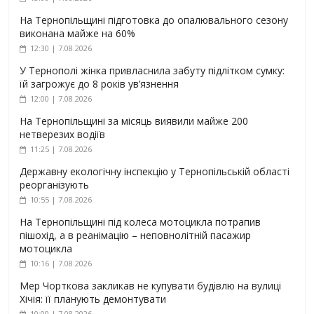
На Тернопільщині підготовка до опалювального сезону
виконана майже на 60%
12:30 | 7.08.2026
У Тернополі жінка привласнила забуту підлітком сумку:
їй загрожує до 8 років ув’язнення
12:00 | 7.08.2026
На Тернопільщині за місяць виявили майже 200
нетверезих водіїв
11:25 | 7.08.2026
Державну екологічну інспекцію у Тернопільській області
реорганізують
10:55 | 7.08.2026
На Тернопільщині під колеса мотоцикла потрапив
пішохід, а в реанімацію – неповнолітній пасажир
мотоцикла
10:16 | 7.08.2026
Мер Чорткова закликав не купувати будівлю на вулиці
Хічія: її планують демонтувати
10:00 | 7.08.2026